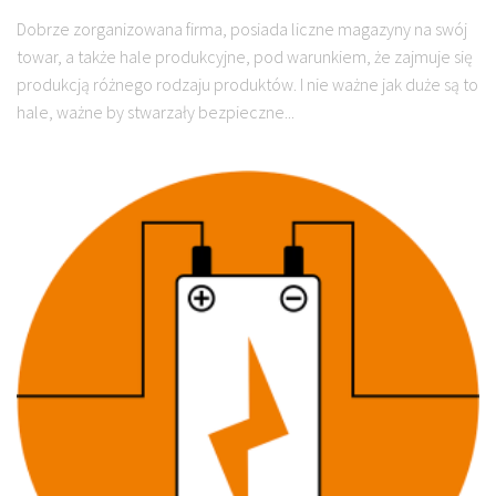
Dobrze zorganizowana firma, posiada liczne magazyny na swój
towar, a także hale produkcyjne, pod warunkiem, że zajmuje się
produkcją różnego rodzaju produktów. I nie ważne jak duże są to
hale, ważne by stwarzały bezpieczne...