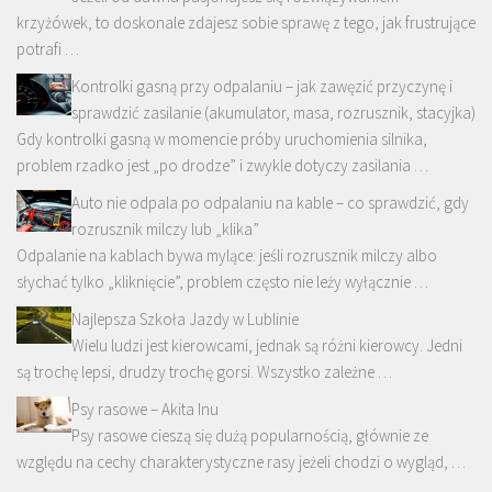
krzyżówek, to doskonale zdajesz sobie sprawę z tego, jak frustrujące
potrafi …
Kontrolki gasną przy odpalaniu – jak zawęzić przyczynę i
sprawdzić zasilanie (akumulator, masa, rozrusznik, stacyjka)
Gdy kontrolki gasną w momencie próby uruchomienia silnika,
problem rzadko jest „po drodze” i zwykle dotyczy zasilania …
Auto nie odpala po odpalaniu na kable – co sprawdzić, gdy
rozrusznik milczy lub „klika”
Odpalanie na kablach bywa mylące: jeśli rozrusznik milczy albo
słychać tylko „kliknięcie”, problem często nie leży wyłącznie …
Najlepsza Szkoła Jazdy w Lublinie
Wielu ludzi jest kierowcami, jednak są różni kierowcy. Jedni
są trochę lepsi, drudzy trochę gorsi. Wszystko zależne …
Psy rasowe – Akita Inu
Psy rasowe cieszą się dużą popularnością, głównie ze
względu na cechy charakterystyczne rasy jeżeli chodzi o wygląd, …