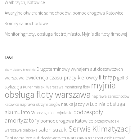
Wałbrzych, Katowice
Awaryjne otwieranie samochodów, pomoc drogowa Katowice
Komisy samochodowe.
Monitoring floty, obsługa flot trójmiasto. Myjnie dla floty firmowej
TAGI
Długoterminowy wynajem aut dostawczych
akumulatory trzebinia
filtr fap
ewidencja czasu pracy kierowcy
warszawa
golf 3
myjnia
stylizacja
Kurier miejski Warszawa
monitoring floty
obsługa floty warszawa
naprawa samochodów
obsługa
nauka jazdy w Lublinie
katowice
naprawa skrzyni biegów
podzespoły
akumulatora
obsługa flot trójmiasto
amortyzatory
pomoc drogowa Katowice
przeprowadzki
Serwis Klimatyzacji
salon suzuki
warszawa białołęka
Tani wynajem aut dostawczych warszawa
transport osób Poznań