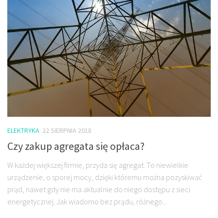
ELEKTRYKA
22 SIERPNIA 2018
Czy zakup agregata się opłaca?
W każdej większej firmie, przyda się agregat. To niewielkie
urządzenie, o sporej mocy, dzięki któremu można pozyskiwać
prąd, nawet gdy nie ma aktualnie do niego dostępu z sieci
energetycznej. Jak wiadomo bez prądu, różnego...