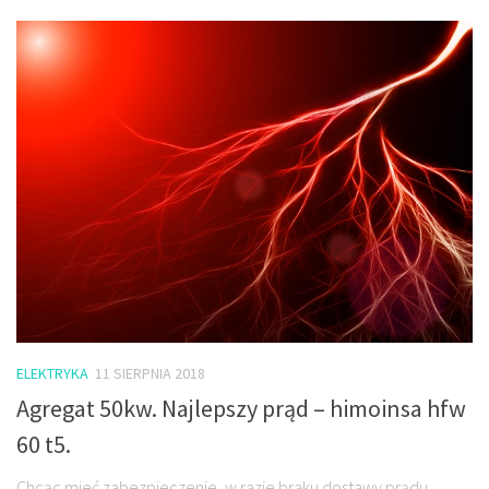
ELEKTRYKA
11 SIERPNIA 2018
Agregat 50kw. Najlepszy prąd – himoinsa hfw
60 t5.
Chcąc mieć zabezpieczenie, w razie braku dostawy prądu,