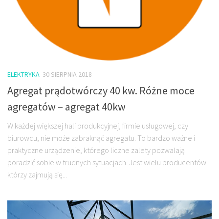
ELEKTRYKA
30 SIERPNIA 2018
Agregat prądotwórczy 40 kw. Różne moce
agregatów – agregat 40kw
W każdej większej hali produkcyjnej, firmie usługowej, czy
biurowcu, nie może zabraknąć agregatu. To bardzo ważne i
praktyczne urządzenie, którego liczne zalety pozwalają
poradzić sobie w trudnych sytuacjach. Jest wielu producentów
którzy zajmują się...