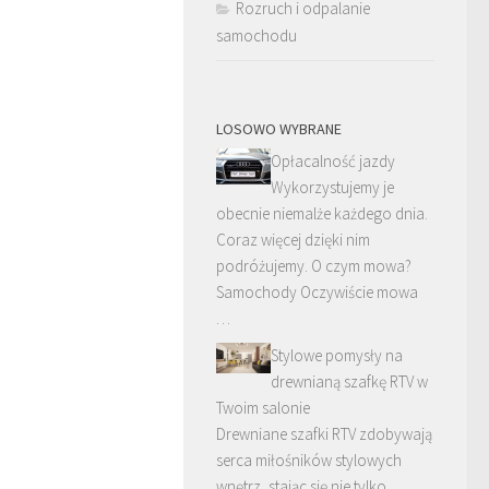
Rozruch i odpalanie
samochodu
LOSOWO WYBRANE
Opłacalność jazdy
Wykorzystujemy je
obecnie niemalże każdego dnia.
Coraz więcej dzięki nim
podróżujemy. O czym mowa?
Samochody Oczywiście mowa
…
Stylowe pomysły na
drewnianą szafkę RTV w
Twoim salonie
Drewniane szafki RTV zdobywają
serca miłośników stylowych
wnętrz, stając się nie tylko