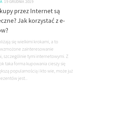
KA
19 GRUDNIA 2019
kupy przez Internet są
czne? Jak korzystać z e-
ów?
liżają się wielkimi krokami, a to
 wzmożone zainteresowanie
, szczególnie tymi internetowymi. Z
rok taka forma kupowania cieszy się
ększą popularnością i kto wie, może już
ezentów jest...