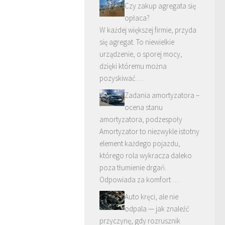
Czy zakup agregata się
opłaca?
W każdej większej firmie, przyda
się agregat. To niewielkie
urządzenie, o sporej mocy,
dzięki któremu można
pozyskiwać …
Zadania amortyzatora –
ocena stanu
amortyzatora, podzespoły
Amortyzator to niezwykle istotny
element każdego pojazdu,
którego rola wykracza daleko
poza tłumienie drgań.
Odpowiada za komfort …
Auto kręci, ale nie
odpala — jak znaleźć
przyczynę, gdy rozrusznik