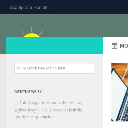
Współpraca i kontakt
MO
OSTATNIE WPISY
Auto ściąga podczas jazdy – objawy,
szybkie testy i kiedy sprawdzić ciśnienie,
opony oraz geometrię