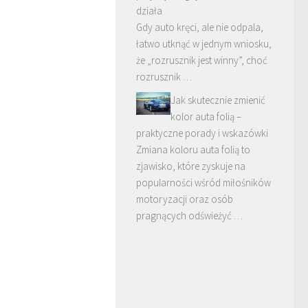
działa
Gdy auto kręci, ale nie odpala,
łatwo utknąć w jednym wniosku,
że „rozrusznik jest winny”, choć
rozrusznik …
Jak skutecznie zmienić
kolor auta folią –
praktyczne porady i wskazówki
Zmiana koloru auta folią to
zjawisko, które zyskuje na
popularności wśród miłośników
motoryzacji oraz osób
pragnących odświeżyć …