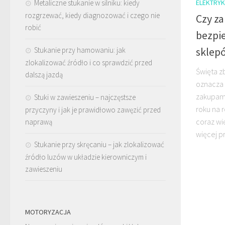
ELEKTRY
Metaliczne stukanie w silniku: kiedy
rozgrzewać, kiedy diagnozować i czego nie
Czy za
robić
bezpie
sklep
Stukanie przy hamowaniu: jak
zlokalizować źródło i co sprawdzić przed
Święta zb
dalszą jazdą
oznacza
zakupami
Stuki w zawieszeniu – najczęstsze
roku na 
przyczyny i jak je prawidłowo zawęzić przed
coraz wi
naprawą
więcej pr
Stukanie przy skręcaniu – jak zlokalizować
źródło luzów w układzie kierowniczym i
zawieszeniu
MOTORYZACJA