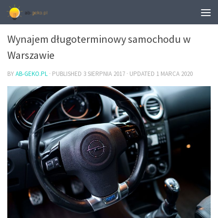
MOTORYZACJA
Wynajem długoterminowy samochodu w
Warszawie
BY
AB-GEKO.PL
· PUBLISHED
3 SIERPNIA 2017
· UPDATED
1 MARCA 2020