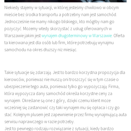
Niekiedy stajemy w sytuacji, w której jesteśmy chwilowo w obcym
mieście bez środka transportu a potrzebny nam jest samochód.
Jednocześnie nie mamy nikogo bliskiego, kto mógłby nam go
pożyczyć. Możemy wtedy skorzystać z usług oferowanych w
Warszawie jakim jest
wynajem długoterminowy w Warszawie
. Oferta
ta kierowana jest dla osób lub firm, które potrzebują wynajmu
samochodu na okres dłuższy niż miesiąc.
Takie sytuacje się zdarzają. Jest to bardzo korzystna propozycja dla
kierowców, ponieważ nie muszą oni troszczyć się w tym czasie o
ubezpieczenie tego auta, ponieważ tylko go wypożyczają. Firma,
która wypożycza dany samochód określa korzystne ceny za
wynajem. Określane są one z góry, dzięki czemu klient może
wcześniej się zastanowić czy taki wynajem mu się opłaca i czy go
stać. Kolejnym plusem jest zapewnienie przez firmę wynajmującą auta
serwisu naprawczego w razie potrzeby.
Jest to pewnego rodzaju rozwiązanie z sytuacji, kiedy bardzo