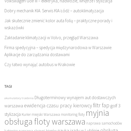
Volkswagen Golf III – elektryka, nadwozie, wnętrze i stylizacja
Dobry mechanik KIA. Serwis KIA Łódź – autoklimatyzacja
Jak skutecznie zmienić kolor auta folią – praktyczne porady i
wskazówki
Zakładanie klimatyzacji w Volvo, przegląd Warszawa
Firma spedycyjna – spedycja międzynarodowa w Warszawie.
Aplikacje do zarządzania dostawami
Czy łatwo wynająć autobus w Krakowie
TAGI
Długoterminowy wynajem aut dostawczych
akumulatory trzebinia
filtr fap
ewidencja czasu pracy kierowcy
warszawa
golf 3
myjnia
stylizacja
Kurier miejski Warszawa
monitoring floty
obsługa floty warszawa
naprawa samochodów
obsługa
nauka jazdy w Lublinie
katowice
naprawa skrzyni biegów