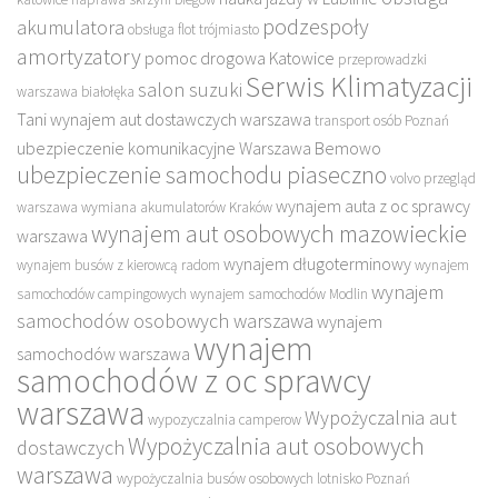
podzespoły
akumulatora
obsługa flot trójmiasto
amortyzatory
pomoc drogowa Katowice
przeprowadzki
Serwis Klimatyzacji
salon suzuki
warszawa białołęka
Tani wynajem aut dostawczych warszawa
transport osób Poznań
ubezpieczenie komunikacyjne Warszawa Bemowo
ubezpieczenie samochodu piaseczno
volvo przegląd
wynajem auta z oc sprawcy
warszawa
wymiana akumulatorów Kraków
wynajem aut osobowych mazowieckie
warszawa
wynajem długoterminowy
wynajem busów z kierowcą radom
wynajem
wynajem
samochodów campingowych
wynajem samochodów Modlin
samochodów osobowych warszawa
wynajem
wynajem
samochodów warszawa
samochodów z oc sprawcy
warszawa
Wypożyczalnia aut
wypozyczalnia camperow
Wypożyczalnia aut osobowych
dostawczych
warszawa
wypożyczalnia busów osobowych lotnisko Poznań