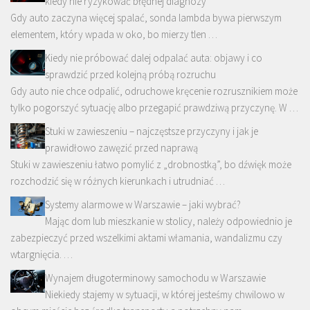
kiedy nie ryzykować błędnej diagnozy
Gdy auto zaczyna więcej spalać, sonda lambda bywa pierwszym
elementem, który wpada w oko, bo mierzy tlen …
Kiedy nie próbować dalej odpalać auta: objawy i co
sprawdzić przed kolejną próbą rozruchu
Gdy auto nie chce odpalić, odruchowe kręcenie rozrusznikiem może
tylko pogorszyć sytuację albo przegapić prawdziwą przyczynę. W …
Stuki w zawieszeniu – najczęstsze przyczyny i jak je
prawidłowo zawęzić przed naprawą
Stuki w zawieszeniu łatwo pomylić z „drobnostką”, bo dźwięk może
rozchodzić się w różnych kierunkach i utrudniać …
Systemy alarmowe w Warszawie – jaki wybrać?
Mając dom lub mieszkanie w stolicy, należy odpowiednio je
zabezpieczyć przed wszelkimi aktami włamania, wandalizmu czy
wtargnięcia. …
Wynajem długoterminowy samochodu w Warszawie
Niekiedy stajemy w sytuacji, w której jesteśmy chwilowo w