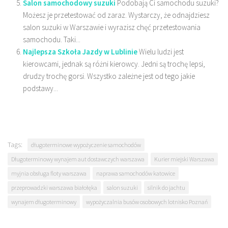
Salon samochodowy suzuki
Podobają Ci samochodu suzuki?
Możesz je przetestować od zaraz. Wystarczy, że odnajdziesz
salon suzuki w Warszawie i wyrazisz chęć przetestowania
samochodu. Taki...
Najlepsza Szkoła Jazdy w Lublinie
Wielu ludzi jest
kierowcami, jednak są różni kierowcy. Jedni są trochę lepsi,
drudzy trochę gorsi. Wszystko zależne jest od tego jakie
podstawy...
Tags:
długoterminowe wypożyczenie samochodów
Długoterminowy wynajem aut dostawczych warszawa
Kurier miejski Warszawa
myjnia obsługa floty warszawa
naprawa samochodów katowice
przeprowadzki warszawa białołęka
salon suzuki
silnik do jachtu
wynajem długoterminowy
wypożyczalnia busów osobowych lotnisko Poznań