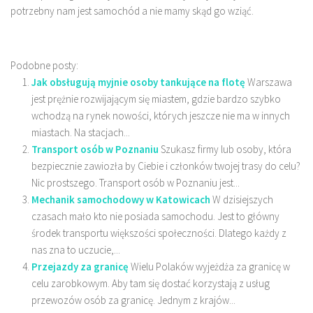
potrzebny nam jest samochód a nie mamy skąd go wziąć.
Podobne posty:
Jak obsługują myjnie osoby tankujące na flotę
Warszawa
jest prężnie rozwijającym się miastem, gdzie bardzo szybko
wchodzą na rynek nowości, których jeszcze nie ma w innych
miastach. Na stacjach...
Transport osób w Poznaniu
Szukasz firmy lub osoby, która
bezpiecznie zawiozła by Ciebie i członków twojej trasy do celu?
Nic prostszego. Transport osób w Poznaniu jest...
Mechanik samochodowy w Katowicach
W dzisiejszych
czasach mało kto nie posiada samochodu. Jest to główny
środek transportu większości społeczności. Dlatego każdy z
nas zna to uczucie,...
Przejazdy za granicę
Wielu Polaków wyjeżdża za granicę w
celu zarobkowym. Aby tam się dostać korzystają z usług
przewozów osób za granicę. Jednym z krajów...