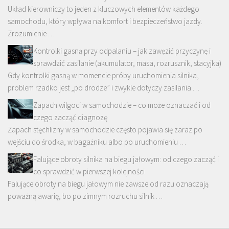
Układ kierowniczy to jeden z kluczowych elementów każdego
samochodu, który wpływa na komfort i bezpieczeństwo jazdy.
Zrozumienie …
Kontrolki gasną przy odpalaniu – jak zawęzić przyczynę i
sprawdzić zasilanie (akumulator, masa, rozrusznik, stacyjka)
Gdy kontrolki gasną w momencie próby uruchomienia silnika,
problem rzadko jest „po drodze” i zwykle dotyczy zasilania …
Zapach wilgoci w samochodzie – co może oznaczać i od
czego zacząć diagnozę
Zapach stęchlizny w samochodzie często pojawia się zaraz po
wejściu do środka, w bagażniku albo po uruchomieniu …
Falujące obroty silnika na biegu jałowym: od czego zacząć i
co sprawdzić w pierwszej kolejności
Falujące obroty na biegu jałowym nie zawsze od razu oznaczają
poważną awarię, bo po zimnym rozruchu silnik …