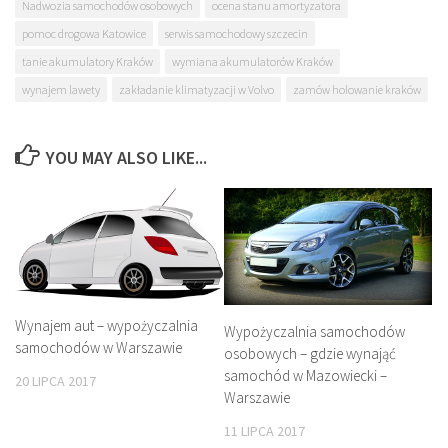
Nadwozia samochodów osobowych
ocena stanu amortyzatora
pomoc drogowa Katowice
serwis samochodowy szczecin
tanie akumulatory Kraków
wymiana akumulatorów Kraków
wynajem lawety
zakładanie klimatyzacji w Volvo
zamów holowanie kraków
YOU MAY ALSO LIKE...
Wynajem aut – wypożyczalnia
Wypożyczalnia samochodów
samochodów w Warszawie
osobowych – gdzie wynająć
samochód w Mazowiecki –
20 LIPCA 2017
Warszawie
11 LIPCA 2017