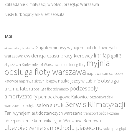
Zakładanie klimatyzacji w Volvo, przegląd Warszawa
Kiedy turbosprężarka jest zepsuta
TAGI
Długoterminowy wynajem aut dostawczych
akumulatory trzebinia
filtr fap
ewidencja czasu pracy kierowcy
warszawa
golf 3
myjnia
stylizacja
Kurier miejski Warszawa
monitoring floty
obsługa floty warszawa
naprawa samochodów
obsługa
nauka jazdy w Lublinie
katowice
naprawa skrzyni biegów
podzespoły
akumulatora
obsługa flot trójmiasto
amortyzatory
pomoc drogowa Katowice
przeprowadzki
Serwis Klimatyzacji
salon suzuki
warszawa białołęka
Tani wynajem aut dostawczych warszawa
transport osób Poznań
ubezpieczenie komunikacyjne Warszawa Bemowo
ubezpieczenie samochodu piaseczno
volvo przegląd