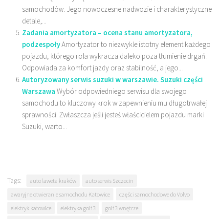
samochodów. Jego nowoczesne nadwozie i charakterystyczne
detale,...
Zadania amortyzatora – ocena stanu amortyzatora,
podzespoły
Amortyzator to niezwykle istotny element każdego
pojazdu, którego rola wykracza daleko poza tłumienie drgań.
Odpowiada za komfort jazdy oraz stabilność, a jego...
Autoryzowany serwis suzuki w warszawie. Suzuki części
Warszawa
Wybór odpowiedniego serwisu dla swojego
samochodu to kluczowy krok w zapewnieniu mu długotrwałej
sprawności. Zwłaszcza jeśli jesteś właścicielem pojazdu marki
Suzuki, warto...
Tags:
auto laweta kraków
auto serwis Szczecin
awaryjne otwieranie samochodu Katowice
części samochodowe do Volvo
elektryk katowice
elektryka golf 3
golf 3 wnętrze