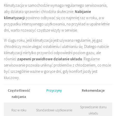
Klimatyzacja w samochodzie wymaga regularnego serwisowania,
aby działała sprawnie i chłodziła skutecznie.
Nabijanie
klimatyzacji
powinno odbywać się co najmniej raz w roku, a w
przypadku intensywnego użytkowania, na przykład w upalne letnie
dni, warto rozważyć częstsze wizyty w serwisie.
W ciągu roku, jeśli klimatyzacja jest używana regularnie, jej gaz
chłodniczy może ulegać osłabieniu i ulatnianiu się. Dlatego nabicie
klimatyzacji nie tylko przywróci odpowiedni poziom gazu, ale
również
zapewni prawidłowe działanie układu
. Regularne
serwisowanie pozwala uniknąć problemów z chłodzeniem, co może
być szczególnie ważne w gorące dni, gdy komfort jazdy jest
kluczowy.
Częstotliwość
Przyczyny
Rekomendacje
nabijania
Sprawdzanie stanu
Raz w roku
Standardowe użytkowanie
układu