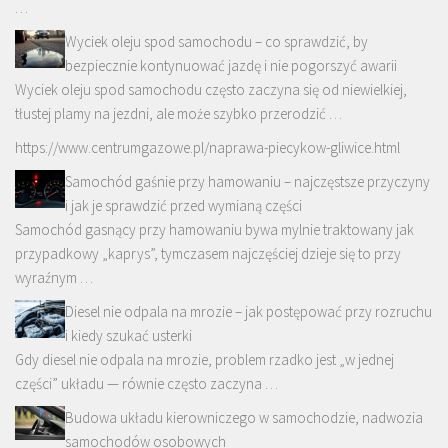
…
Wyciek oleju spod samochodu – co sprawdzić, by
bezpiecznie kontynuować jazdę i nie pogorszyć awarii
Wyciek oleju spod samochodu często zaczyna się od niewielkiej,
tłustej plamy na jezdni, ale może szybko przerodzić …
https://www.centrumgazowe.pl/naprawa-piecykow-gliwice.html
Samochód gaśnie przy hamowaniu – najczęstsze przyczyny
i jak je sprawdzić przed wymianą części
Samochód gasnący przy hamowaniu bywa mylnie traktowany jak
przypadkowy „kaprys”, tymczasem najczęściej dzieje się to przy
wyraźnym …
Diesel nie odpala na mrozie – jak postępować przy rozruchu
i kiedy szukać usterki
Gdy diesel nie odpala na mrozie, problem rzadko jest „w jednej
części” układu — równie często zaczyna …
Budowa układu kierowniczego w samochodzie, nadwozia
samochodów osobowych