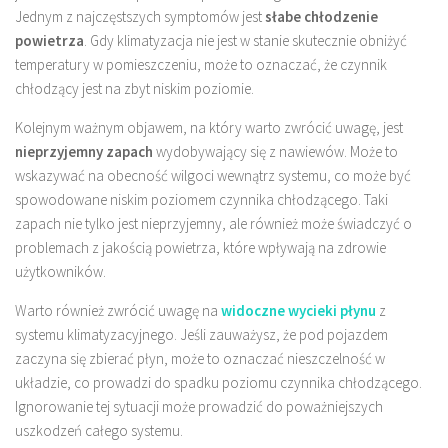
Jednym z najczęstszych symptomów jest
słabe chłodzenie
powietrza
. Gdy klimatyzacja nie jest w stanie skutecznie obniżyć
temperatury w pomieszczeniu, może to oznaczać, że czynnik
chłodzący jest na zbyt niskim poziomie.
Kolejnym ważnym objawem, na który warto zwrócić uwagę, jest
nieprzyjemny zapach
wydobywający się z nawiewów. Może to
wskazywać na obecność wilgoci wewnątrz systemu, co może być
spowodowane niskim poziomem czynnika chłodzącego. Taki
zapach nie tylko jest nieprzyjemny, ale również może świadczyć o
problemach z jakością powietrza, które wpływają na zdrowie
użytkowników.
Warto również zwrócić uwagę na
widoczne wycieki płynu
z
systemu klimatyzacyjnego. Jeśli zauważysz, że pod pojazdem
zaczyna się zbierać płyn, może to oznaczać nieszczelność w
układzie, co prowadzi do spadku poziomu czynnika chłodzącego.
Ignorowanie tej sytuacji może prowadzić do poważniejszych
uszkodzeń całego systemu.