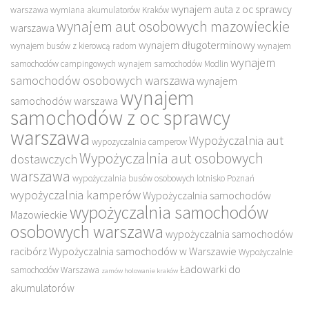
wynajem auta z oc sprawcy
warszawa
wymiana akumulatorów Kraków
wynajem aut osobowych mazowieckie
warszawa
wynajem długoterminowy
wynajem busów z kierowcą radom
wynajem
wynajem
samochodów campingowych
wynajem samochodów Modlin
samochodów osobowych warszawa
wynajem
wynajem
samochodów warszawa
samochodów z oc sprawcy
warszawa
Wypożyczalnia aut
wypozyczalnia camperow
Wypożyczalnia aut osobowych
dostawczych
warszawa
wypożyczalnia busów osobowych lotnisko Poznań
wypożyczalnia kamperów
Wypożyczalnia samochodów
wypożyczalnia samochodów
Mazowieckie
osobowych warszawa
wypożyczalnia samochodów
racibórz
Wypożyczalnia samochodów w Warszawie
Wypożyczalnie
Ładowarki do
samochodów Warszawa
zamów holowanie kraków
akumulatorów