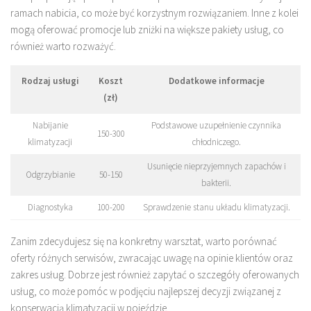
ramach nabicia, co może być korzystnym rozwiązaniem. Inne z kolei
mogą oferować promocje lub zniżki na większe pakiety usług, co
również warto rozważyć.
Rodzaj usługi
Koszt
Dodatkowe informacje
(zł)
Nabijanie
Podstawowe uzupełnienie czynnika
150-300
klimatyzacji
chłodniczego.
Usunięcie nieprzyjemnych zapachów i
Odgrzybianie
50-150
bakterii.
Diagnostyka
100-200
Sprawdzenie stanu układu klimatyzacji.
Zanim zdecydujesz się na konkretny warsztat, warto porównać
oferty różnych serwisów, zwracając uwagę na opinie klientów oraz
zakres usług. Dobrze jest również zapytać o szczegóły oferowanych
usług, co może pomóc w podjęciu najlepszej decyzji związanej z
konserwacją klimatyzacji w pojeździe.