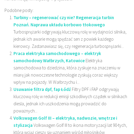
Podobne posty:
Turbiny – regenerować czy nie? Regeneracja turbin
Poznań. Naprawa układu korbowo tłokowego
Turbosprężarki odgrywają kluczową rolę w wydajności silnika,
jednak ich awarie mogą spędzać sen z powiek każdego
kierowcy. Zastanawiasz się, czy regeneracja turbosprężarki...
Praca elektryka samochodowego – elektryk
samochodowy Wałbrzych, Katowice
Elektryka
samochodowa to dziedzina, która zyskuje na znaczeniu w
miarę jak nowoczesne technologie zyskują coraz większy
wpływ na pojazdy. W Wałbrzychu i...
Usuwanie filtra dpf, fap Łódź
Filtry DPF i FAP odgrywają
kluczową rolę w redukcji emisji szkodliwych cząstek w silnikach
diesla, jednak ich uszkodzenia mogą prowadzić do
poważnych...
Volkswagen Golf III – elektryka, nadwozie, wnętrze i
stylizacja
Volkswagen Golf III to ikona motoryzacji lat 90-tych,
która wciąż cieszy się uznaniem wśród miłośników