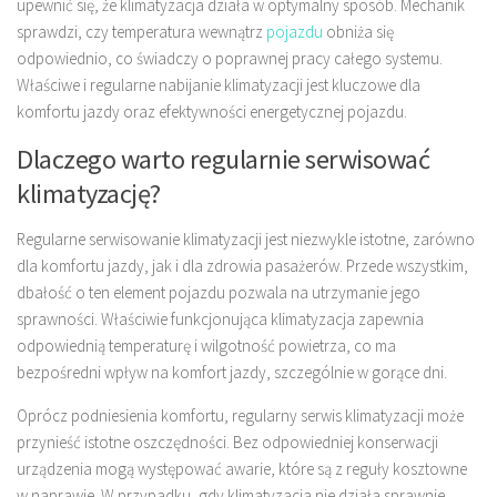
upewnić się, że klimatyzacja działa w optymalny sposób. Mechanik
sprawdzi, czy temperatura wewnątrz
pojazdu
obniża się
odpowiednio, co świadczy o poprawnej pracy całego systemu.
Właściwe i regularne nabijanie klimatyzacji jest kluczowe dla
komfortu jazdy oraz efektywności energetycznej pojazdu.
Dlaczego warto regularnie serwisować
klimatyzację?
Regularne serwisowanie klimatyzacji jest niezwykle istotne, zarówno
dla komfortu jazdy, jak i dla zdrowia pasażerów. Przede wszystkim,
dbałość o ten element pojazdu pozwala na utrzymanie jego
sprawności. Właściwie funkcjonująca klimatyzacja zapewnia
odpowiednią temperaturę i wilgotność powietrza, co ma
bezpośredni wpływ na komfort jazdy, szczególnie w gorące dni.
Oprócz podniesienia komfortu, regularny serwis klimatyzacji może
przynieść istotne oszczędności. Bez odpowiedniej konserwacji
urządzenia mogą występować awarie, które są z reguły kosztowne
w naprawie. W przypadku, gdy klimatyzacja nie działa sprawnie,