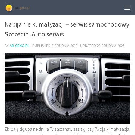
MOTORYZACJA
Nabijanie klimatyzacji – serwis samochodowy
Szczecin. Auto serwis
BY
AB-GEKO.PL
· PUBLISHED
3 GRUDNIA 2017
· UPDATED
28 GRUDNIA 2025
Zbliżają się upalne dni, a Ty zastanawiasz się, czy Twoja klimatyzacja