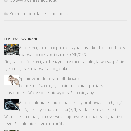
Objawy awarii samochodu
Rozruch i odpalanie samochodu
LOSOWO WYBRANE
Auto kręci, ale nie odpala benzyna – lista kontrolna od iskry
i paliwa po rozrząd i czujniki CKP/CPS
Gdy samochód kręci, ale benzyna nie chce zapalić, łatwo skupić się
tylko na „braku paliwa” albo „braku …
Spanie w biustonoszu – dla kogo?
Ile ludzi na świecie, tyle opinii na temat spania w
biustonoszu. Wiele kobiet nie wyobraża sobie, aby …
Auto z automatem nie odpala: kiedy próbować przełączyć
na N, a kiedy szukać usterki (P/N, zasilanie, rozrusznik)
W aucie z automatyczną skrzynią najczęściej rozjazd zaczyna się od
tego, że auto nie reaguje na próbę …