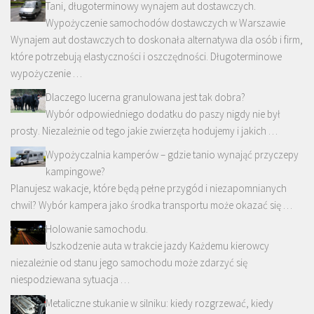
Tani, długoterminowy wynajem aut dostawczych.
Wypożyczenie samochodów dostawczych w Warszawie
Wynajem aut dostawczych to doskonała alternatywa dla osób i firm,
które potrzebują elastyczności i oszczędności. Długoterminowe
wypożyczenie …
Dlaczego lucerna granulowana jest tak dobra?
Wybór odpowiedniego dodatku do paszy nigdy nie był
prosty. Niezależnie od tego jakie zwierzęta hodujemy i jakich …
Wypożyczalnia kamperów – gdzie tanio wynająć przyczepy
kampingowe?
Planujesz wakacje, które będą pełne przygód i niezapomnianych
chwil? Wybór kampera jako środka transportu może okazać się …
Holowanie samochodu.
Uszkodzenie auta w trakcie jazdy Każdemu kierowcy
niezależnie od stanu jego samochodu może zdarzyć się
niespodziewana sytuacja …
Metaliczne stukanie w silniku: kiedy rozgrzewać, kiedy