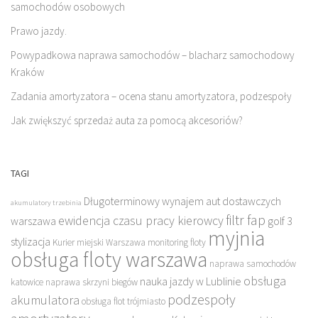
samochodów osobowych
Prawo jazdy.
Powypadkowa naprawa samochodów – blacharz samochodowy
Kraków
Zadania amortyzatora – ocena stanu amortyzatora, podzespoły
Jak zwiększyć sprzedaż auta za pomocą akcesoriów?
TAGI
Długoterminowy wynajem aut dostawczych
akumulatory trzebinia
filtr fap
ewidencja czasu pracy kierowcy
warszawa
golf 3
myjnia
stylizacja
Kurier miejski Warszawa
monitoring floty
obsługa floty warszawa
naprawa samochodów
obsługa
nauka jazdy w Lublinie
katowice
naprawa skrzyni biegów
podzespoły
akumulatora
obsługa flot trójmiasto