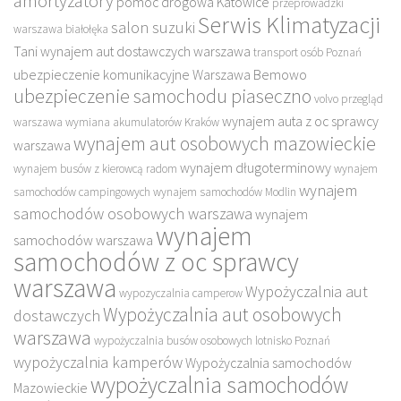
amortyzatory
pomoc drogowa Katowice
przeprowadzki
Serwis Klimatyzacji
salon suzuki
warszawa białołęka
Tani wynajem aut dostawczych warszawa
transport osób Poznań
ubezpieczenie komunikacyjne Warszawa Bemowo
ubezpieczenie samochodu piaseczno
volvo przegląd
wynajem auta z oc sprawcy
warszawa
wymiana akumulatorów Kraków
wynajem aut osobowych mazowieckie
warszawa
wynajem długoterminowy
wynajem busów z kierowcą radom
wynajem
wynajem
samochodów campingowych
wynajem samochodów Modlin
samochodów osobowych warszawa
wynajem
wynajem
samochodów warszawa
samochodów z oc sprawcy
warszawa
Wypożyczalnia aut
wypozyczalnia camperow
Wypożyczalnia aut osobowych
dostawczych
warszawa
wypożyczalnia busów osobowych lotnisko Poznań
wypożyczalnia kamperów
Wypożyczalnia samochodów
wypożyczalnia samochodów
Mazowieckie