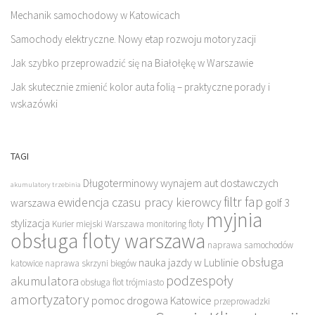
Mechanik samochodowy w Katowicach
Samochody elektryczne. Nowy etap rozwoju motoryzacji
Jak szybko przeprowadzić się na Białołękę w Warszawie
Jak skutecznie zmienić kolor auta folią – praktyczne porady i
wskazówki
TAGI
Długoterminowy wynajem aut dostawczych
akumulatory trzebinia
filtr fap
ewidencja czasu pracy kierowcy
warszawa
golf 3
myjnia
stylizacja
Kurier miejski Warszawa
monitoring floty
obsługa floty warszawa
naprawa samochodów
obsługa
nauka jazdy w Lublinie
katowice
naprawa skrzyni biegów
podzespoły
akumulatora
obsługa flot trójmiasto
amortyzatory
pomoc drogowa Katowice
przeprowadzki