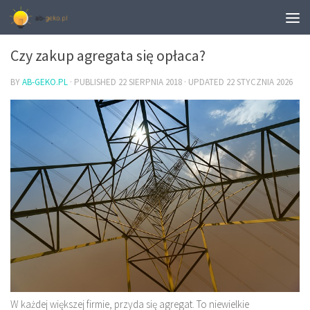
ELEKTRYKA
Czy zakup agregata się opłaca?
BY
AB-GEKO.PL
· PUBLISHED
22 SIERPNIA 2018
· UPDATED
22 STYCZNIA 2026
W każdej większej firmie, przyda się agregat. To niewielkie