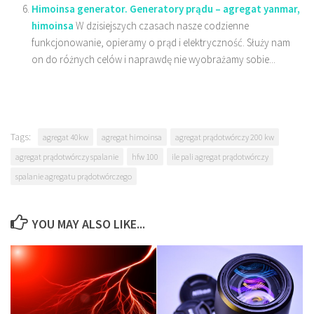
Himoinsa generator. Generatory prądu – agregat yanmar,
himoinsa
W dzisiejszych czasach nasze codzienne
funkcjonowanie, opieramy o prąd i elektryczność. Służy nam
on do różnych celów i naprawdę nie wyobrażamy sobie...
Tags:
agregat 40kw
agregat himoinsa
agregat prądotwórczy 200 kw
agregat prądotwórczy spalanie
hfw 100
ile pali agregat prądotwórczy
spalanie agregatu prądotwórczego
YOU MAY ALSO LIKE...