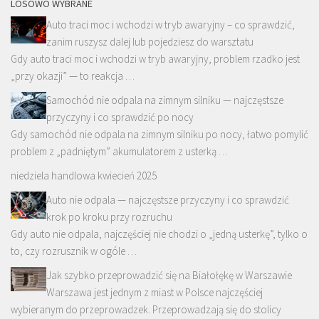
LOSOWO WYBRANE
Auto traci moc i wchodzi w tryb awaryjny – co sprawdzić,
zanim ruszysz dalej lub pojedziesz do warsztatu
Gdy auto traci moc i wchodzi w tryb awaryjny, problem rzadko jest
„przy okazji” — to reakcja …
Samochód nie odpala na zimnym silniku — najczęstsze
przyczyny i co sprawdzić po nocy
Gdy samochód nie odpala na zimnym silniku po nocy, łatwo pomylić
problem z „padniętym” akumulatorem z usterką …
niedziela handlowa kwiecień 2025
Auto nie odpala — najczęstsze przyczyny i co sprawdzić
krok po kroku przy rozruchu
Gdy auto nie odpala, najczęściej nie chodzi o „jedną usterkę”, tylko o
to, czy rozrusznik w ogóle …
Jak szybko przeprowadzić się na Białołękę w Warszawie
Warszawa jest jednym z miast w Polsce najczęściej
wybieranym do przeprowadzek. Przeprowadzają się do stolicy