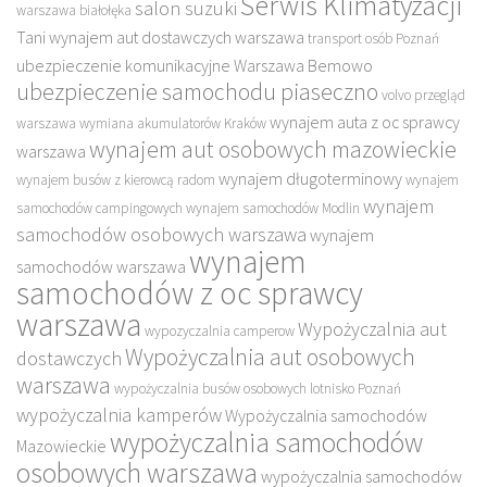
Serwis Klimatyzacji
salon suzuki
warszawa białołęka
Tani wynajem aut dostawczych warszawa
transport osób Poznań
ubezpieczenie komunikacyjne Warszawa Bemowo
ubezpieczenie samochodu piaseczno
volvo przegląd
wynajem auta z oc sprawcy
warszawa
wymiana akumulatorów Kraków
wynajem aut osobowych mazowieckie
warszawa
wynajem długoterminowy
wynajem busów z kierowcą radom
wynajem
wynajem
samochodów campingowych
wynajem samochodów Modlin
samochodów osobowych warszawa
wynajem
wynajem
samochodów warszawa
samochodów z oc sprawcy
warszawa
Wypożyczalnia aut
wypozyczalnia camperow
Wypożyczalnia aut osobowych
dostawczych
warszawa
wypożyczalnia busów osobowych lotnisko Poznań
wypożyczalnia kamperów
Wypożyczalnia samochodów
wypożyczalnia samochodów
Mazowieckie
osobowych warszawa
wypożyczalnia samochodów