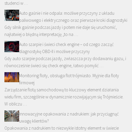
studenci w …
Auto gaśnie i nie odpala: możliwe przyczyny z układu
paliwowego i elektrycznego oraz pierwsze kroki diagnostyki
Gdy silnik gaśnie podczas jazdy i potem nie daje się uruchomić,
najłatwiej o błędną interpretację „to na …
Auto szarpie i świeci check engine – od czego zacząć
diagnostykę OBD-II i możliwe przyczyny
Gdy auto szarpie podczas jazdy, zwłaszcza przy dodawaniu gazu, i
równocześnie świeci się check engine, łatwo pomylić …
Monitoring floty, obsługa flot trójmiasto. Myjnie dla floty
firmowej
Zarządzanie flotą samochodową to kluczowy element działania
wielu firm, szczególnie w dynamicznie rozwijającym się Trójmieście.
W obliczu …
Innowacyjne opakowania z nadrukiem: jak przyciągnąć
uwagę klientów?
Opakowania z nadrukiem to niezwykle istotny element w świecie