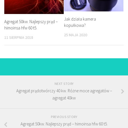
Jak działa kamera
Agregat 50kw. Najlepszy prąd –
kopułkowa?
himoinsa hfw 60 t5.
25 MAJA 2020
11 SIERPNIA 2018
NEXT STORY
Agregat prądotwórczy 40 kw. Różne moce agregatów –
agregat 40kw
PREVIOUS STORY
Agregat 50kw. Najlepszy prąd – himoinsa hfw 60 t5.