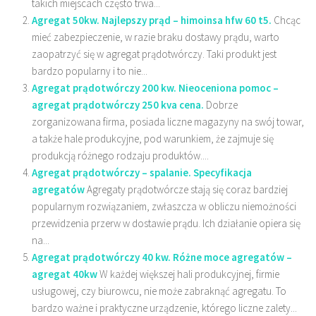
takich miejscach często trwa...
Agregat 50kw. Najlepszy prąd – himoinsa hfw 60 t5.
Chcąc
mieć zabezpieczenie, w razie braku dostawy prądu, warto
zaopatrzyć się w agregat prądotwórczy. Taki produkt jest
bardzo popularny i to nie...
Agregat prądotwórczy 200 kw. Nieoceniona pomoc –
agregat prądotwórczy 250 kva cena.
Dobrze
zorganizowana firma, posiada liczne magazyny na swój towar,
a także hale produkcyjne, pod warunkiem, że zajmuje się
produkcją różnego rodzaju produktów....
Agregat prądotwórczy – spalanie. Specyfikacja
agregatów
Agregaty prądotwórcze stają się coraz bardziej
popularnym rozwiązaniem, zwłaszcza w obliczu niemożności
przewidzenia przerw w dostawie prądu. Ich działanie opiera się
na...
Agregat prądotwórczy 40 kw. Różne moce agregatów –
agregat 40kw
W każdej większej hali produkcyjnej, firmie
usługowej, czy biurowcu, nie może zabraknąć agregatu. To
bardzo ważne i praktyczne urządzenie, którego liczne zalety...