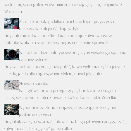
wielu firm, szczególnie w dynamicznie rozwijającym się Trójmieście.
W obliczu …
Auto nie odpala po kilku dniach postoju – przyczyny i
bezpieczna kolejność diagnostyki
Gdy auto nie odpala po kilku dniach postoju, łatwo wpaść w
pułapkę szukania skomplikowanej usterki, zanim sprawdzi …
Samochód dużo pali: typowe przyczyny wysokiego spalania
i objawy usterek
Gdy samochód zaczyna „dużo palić”, łatwo wytłumaczyć to jedynie
miejską jazdą albo agresywnym stylem, nawet jeśli auto …
Słowo o sudoku
Łamigłówki oraz tego typu gry są bardzo interesujące i
cieszą się sporym zainteresowaniem wśród wielu ludzi. Wszelkie …
Wypadanie zapłonu – objawy, check engine i kiedy nie
jeździć do serwisu
Gdy silnik zaczyna szarpać, falować na biegu jałowym i przygaszać,
łatwo uznać, że to „tylko” paliwo albo …