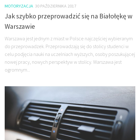
MOTORYZACJA
30 PAŹDZIERNIKA 2017
Jak szybko przeprowadzić się na Białołękę w
Warszawie
Warszawa jest jednym z miast w Polsce najczęściej wybieranym
do przeprowadzek. Przeprowadzają się do stolicy studenci w
celu podjęcia nauki na uczelniach wyższych, osoby poszukującej
nowej pracy, nowych perspektyw w stolicy. Warszawa jest
ogromnym...