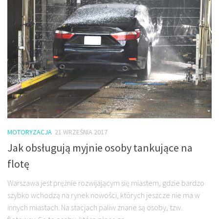
MOTORYZACJA
21 WRZEŚNIA 2017
Jak obsługują myjnie osoby tankujące na
flotę
Warszawa jest prężnie rozwijającym się miastem, gdzie bardzo
szybko wchodzą na rynek nowości, których jeszcze nie ma w
innych miastach. Na stacjach paliw znane są osoby, tzw.