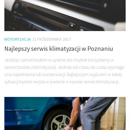
MOTORYZACJA
11 PAŹDZIERNIKA 2017
Najlepszy serwis klimatyzacji w Poznaniu
Jeżdżąc samochodem w upalne dni chętnie korzystamy w
samochodzie z klimatyzacji. Jednak od czasu do czasu wymaga
ona napełnienia lub konserwacji. Najlepszym wyjściem w takiej
sytuacji będzie wizyta w punkcie o nazwie serwis klimatyzacji...