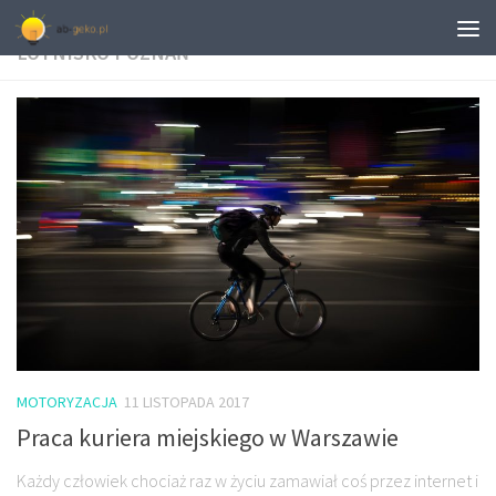
TAGGED:
WYPOŻYCZALNIA BUSÓW OSOBOWYCH
LOTNISKO POZNAŃ
MOTORYZACJA
11 LISTOPADA 2017
Praca kuriera miejskiego w Warszawie
Każdy człowiek chociaż raz w życiu zamawiał coś przez internet i