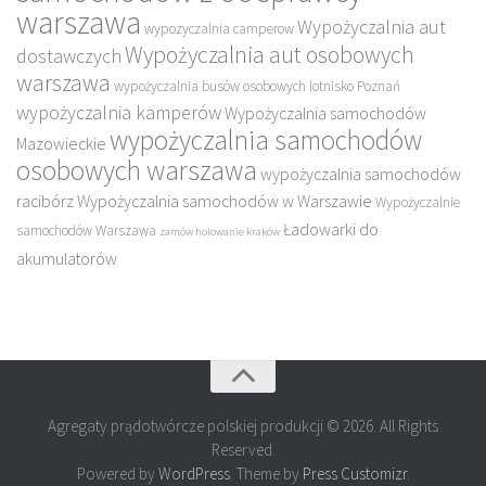
warszawa
Wypożyczalnia aut
wypozyczalnia camperow
Wypożyczalnia aut osobowych
dostawczych
warszawa
wypożyczalnia busów osobowych lotnisko Poznań
wypożyczalnia kamperów
Wypożyczalnia samochodów
wypożyczalnia samochodów
Mazowieckie
osobowych warszawa
wypożyczalnia samochodów
racibórz
Wypożyczalnia samochodów w Warszawie
Wypożyczalnie
Ładowarki do
samochodów Warszawa
zamów holowanie kraków
akumulatorów
Agregaty prądotwórcze polskiej produkcji © 2026. All Rights
Reserved.
Powered by
WordPress
. Theme by
Press Customizr
.