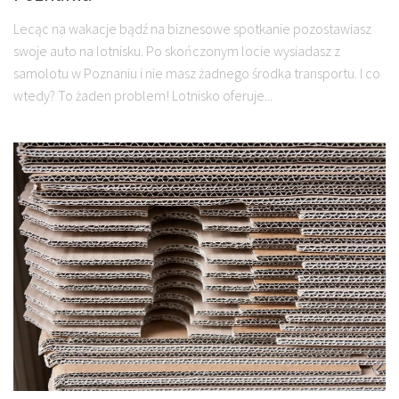
Lecąc na wakacje bądź na biznesowe spotkanie pozostawiasz
swoje auto na lotnisku. Po skończonym locie wysiadasz z
samolotu w Poznaniu i nie masz żadnego środka transportu. I co
wtedy? To żaden problem! Lotnisko oferuje...