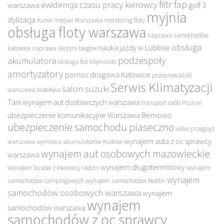
filtr fap
ewidencja czasu pracy kierowcy
warszawa
golf 3
myjnia
stylizacja
Kurier miejski Warszawa
monitoring floty
obsługa floty warszawa
naprawa samochodów
obsługa
nauka jazdy w Lublinie
katowice
naprawa skrzyni biegów
podzespoły
akumulatora
obsługa flot trójmiasto
amortyzatory
pomoc drogowa Katowice
przeprowadzki
Serwis Klimatyzacji
salon suzuki
warszawa białołęka
Tani wynajem aut dostawczych warszawa
transport osób Poznań
ubezpieczenie komunikacyjne Warszawa Bemowo
ubezpieczenie samochodu piaseczno
volvo przegląd
wynajem auta z oc sprawcy
warszawa
wymiana akumulatorów Kraków
wynajem aut osobowych mazowieckie
warszawa
wynajem długoterminowy
wynajem busów z kierowcą radom
wynajem
wynajem
samochodów campingowych
wynajem samochodów Modlin
samochodów osobowych warszawa
wynajem
wynajem
samochodów warszawa
samochodów z oc sprawcy