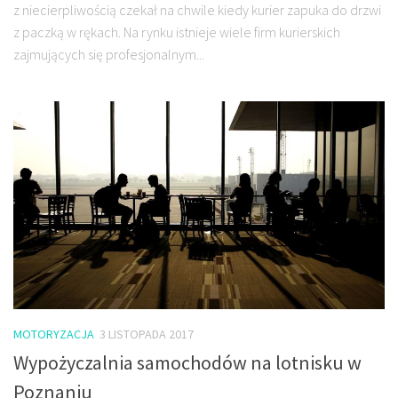
z niecierpliwością czekał na chwile kiedy kurier zapuka do drzwi
z paczką w rękach. Na rynku istnieje wiele firm kurierskich
zajmujących się profesjonalnym...
MOTORYZACJA
3 LISTOPADA 2017
Wypożyczalnia samochodów na lotnisku w
Poznaniu