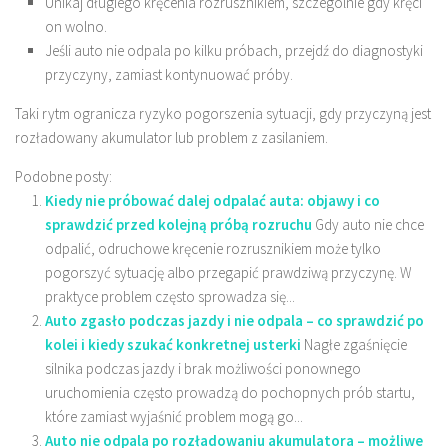
Unikaj długiego kręcenia rozrusznikiem, szczególnie gdy kręci
on wolno.
Jeśli auto nie odpala po kilku próbach, przejdź do diagnostyki
przyczyny, zamiast kontynuować próby.
Taki rytm ogranicza ryzyko pogorszenia sytuacji, gdy przyczyną jest
rozładowany akumulator lub problem z zasilaniem.
Podobne posty:
Kiedy nie próbować dalej odpalać auta: objawy i co
sprawdzić przed kolejną próbą rozruchu
Gdy auto nie chce
odpalić, odruchowe kręcenie rozrusznikiem może tylko
pogorszyć sytuację albo przegapić prawdziwą przyczynę. W
praktyce problem często sprowadza się...
Auto zgasło podczas jazdy i nie odpala – co sprawdzić po
kolei i kiedy szukać konkretnej usterki
Nagłe zgaśnięcie
silnika podczas jazdy i brak możliwości ponownego
uruchomienia często prowadzą do pochopnych prób startu,
które zamiast wyjaśnić problem mogą go...
Auto nie odpala po rozładowaniu akumulatora – możliwe