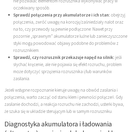
nie pozwalać elementom rozrusznika wykonywać pracy w
oczekiwany sposób.
Sprawdź połączenia przy akumulatorze i ich stan:
obejrzyj
połączenia, zwróć uwagę na korozję/zaśniedziały nalot oraz
na to, czy przewody są pewnie podłączone. Nawet przy
pozornie „sprawnym” akumulatorze luźne lub zanieczyszczone
styki mogą powodować objawy podobne do problemów z
rozrusznikiem.
Sprawdź, czy rozrusznik przekazuje napęd na silnik:
jeśli
słychać kręcenie, ale nie pojawia się efekt rozruchu, problem
może dotyczyć sprzężenia rozrusznika i/lub warunków
zasilania.
Jeżeli wstępne rozpoznanie kieruje uwagę na obwód zasilania i
połączenia, warto zacząć od stanu klem i pewności połączeń. Gdy
zasilanie dochodzi, a reakcja rozruchu nie zachodzi, usterki bywa,
że szuka się w układzie sterującym lub w samym rozruszniku.
Diagnostyka akumulatora i ładowania