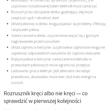
Akumulator: w zimnie traci sprawność i pojemność, a w
częściowo rozładowanej baterii elektrolit może zamarzać.
Rozruch przez obciążenie silnika: gęstniejący olej może
zwiększać opór i utrudniać start.
Układ paliwowy w dieslu: mogą pojawiać się problemy z filtracją
i dopływem paliwa.
Świece żarowe w dieslu: zużycie może wiązać się z gorszym
nagrzewaniem przed rozruchem.
Układ zapłonu w benzynie: zużyte świece zapłonowe mogą nie
zapewniać odpowiednich warunków do zapłonu mieszanki.
Dopływ paliwa w benzynie: zamarzanie kondensatu w
przewodach paliwowych może ograniczać przepływ.
Ładowanie i praca elektryki: jeśli alternator nie ładuje
prawidłowo, akumulator może mieć zbyt mało energii na
rozruch.
Rozrusznik kręci albo nie kręci — co
sprawdzić w pierwszej kolejności