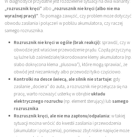
W diagnostyce przydatne jest rozdzielenie sytuacji na dwa warianty:
„rozrusznik kręci”
albo
„rozrusznik nie kręci (albo nie ma
wyraźnej pracy)”
. To pomaga zawęzić, czy problem może dotyczyć
obwodu zasilania i połączeń w pobliżu akumulatora, czy raczej
samego rozrusznika.
Rozrusznik nie kręci w ogóle (brak reakcji):
sprawdź, czy w
obwodzie jest właściwe przewodzenie prądu. Częstą przyczyną
są luźne lub zaśniedziałe/skorodowane klemy akumulatora (np.
słabo dokręcona klema „plusowa”), które mogą sprawiać, że
obwód jest niezamknięty albo przewodzi tylko częściowo.
Kontrolki na desce świecą, ale silnik nie startuje:
gdy
zasilanie „dociera” do auta, a rozrusznik nie przełącza się na
pracę, warto rozważyć usterkę w obrębie
układu
elektrycznego rozruchu
(np. element sterujący) lub
samego
rozrusznika
.
Rozrusznik kręci, ale nie ma zapłonu/odpalania:
w takiej
sytuacji można wrócić do kwestii zasilania i przewodzenia
(akumulator i połączenia), ponieważ zbyt niskie napięcie może