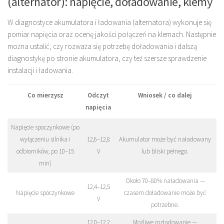
(alternator): napięcie, doładowanie, klemy
W diagnostyce akumulatora i ładowania (alternatora) wykonuje się
pomiar napięcia oraz ocenę jakości połączeń na klemach. Następnie
można ustalić, czy rozważa się potrzebę doładowania i dalszą
diagnostykę po stronie akumulatora, czy też szersze sprawdzenie
instalacji i ładowania.
Co mierzysz
Odczyt
Wniosek / co dalej
napięcia
Napięcie spoczynkowe (po
wyłączeniu silnika i
12,6–12,8
Akumulator może być naładowany
odbiorników, po 10–15
V
lub bliski pełnego.
min)
Około 70–80% naładowania —
12,4–12,5
Napięcie spoczynkowe
czasem doładowanie może być
V
potrzebne.
12,0–12,2
Możliwe rozładowanie —