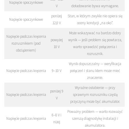
Napięcie spoczynkowe
V
doładowanie bywa wymagane.
poniżej
Stan, w którym zwykle nie opiera się
Napięcie spoczynkowe
12,0 V
oceny kondycji „na oko”.
Może wskazywać na bardzo dobry
Napięcie podczas kręcenia
powyżej
wynik — jeśli problem się powtarza,
rozrusznikiem (pod
10 V
warto sprawdzić połączenia i
obciążeniem)
rozrusznik.
Wynik dopuszczalny — weryfikacja
Napięcie podczas kręcenia
9–10 V
połączeń i stanu klem może mieć
znaczenie.
Wyraźne osłabienie — przy
poniżej 9
Napięcie podczas kręcenia
sprawnym rozruszniku częstą
V
przyczyną może być akumulator.
Poważny problem — warto rozważyć
6–8 V i
Napięcie podczas kręcenia
szerszą diagnostykę instalacji i
niżej
akumulatora.