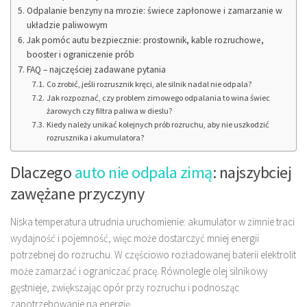
Odpalanie benzyny na mrozie: świece zapłonowe i zamarzanie w
układzie paliwowym
Jak pomóc autu bezpiecznie: prostownik, kable rozruchowe,
booster i ograniczenie prób
FAQ – najczęściej zadawane pytania
Co zrobić, jeśli rozrusznik kręci, ale silnik nadal nie odpala?
Jak rozpoznać, czy problem zimowego odpalania to wina świec
żarowych czy filtra paliwa w dieslu?
Kiedy należy unikać kolejnych prób rozruchu, aby nie uszkodzić
rozrusznika i akumulatora?
Dlaczego
auto nie odpala zimą
: najszybciej
zawężane przyczyny
Niska temperatura utrudnia uruchomienie: akumulator w zimnie traci
wydajność i pojemność, więc może dostarczyć mniej energii
potrzebnej do rozruchu. W częściowo rozładowanej baterii elektrolit
może zamarzać i ograniczać pracę. Równolegle olej silnikowy
gęstnieje, zwiększając opór przy rozruchu i podnosząc
zapotrzebowanie na energię.