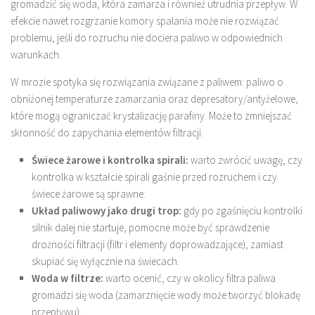
gromadzić się woda, która zamarza i również utrudnia przepływ. W
efekcie nawet rozgrzanie komory spalania może nie rozwiązać
problemu, jeśli do rozruchu nie dociera paliwo w odpowiednich
warunkach.
W mrozie spotyka się rozwiązania związane z paliwem: paliwo o
obniżonej temperaturze zamarzania oraz depresatory/antyżelowe,
które mogą ograniczać krystalizację parafiny. Może to zmniejszać
skłonność do zapychania elementów filtracji.
Świece żarowe i kontrolka spirali:
warto zwrócić uwagę, czy
kontrolka w kształcie spirali gaśnie przed rozruchem i czy
świece żarowe są sprawne.
Układ paliwowy jako drugi trop:
gdy po zgaśnięciu kontrolki
silnik dalej nie startuje, pomocne może być sprawdzenie
drożności filtracji (filtr i elementy doprowadzające), zamiast
skupiać się wyłącznie na świecach.
Woda w filtrze:
warto ocenić, czy w okolicy filtra paliwa
gromadzi się woda (zamarznięcie wody może tworzyć blokadę
przepływu).