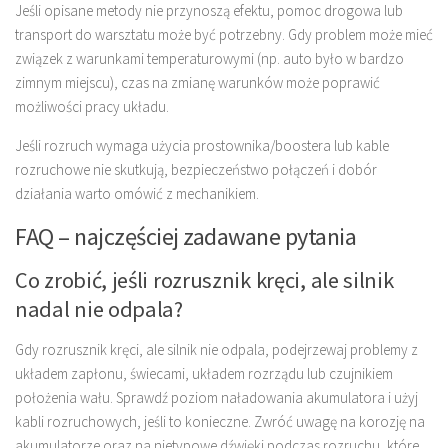
Jeśli opisane metody nie przynoszą efektu, pomoc drogowa lub
transport do warsztatu może być potrzebny. Gdy problem może mieć
związek z warunkami temperaturowymi (np. auto było w bardzo
zimnym miejscu), czas na zmianę warunków może poprawić
możliwości pracy układu.
Jeśli rozruch wymaga użycia prostownika/boostera lub kable
rozruchowe nie skutkują, bezpieczeństwo połączeń i dobór
działania warto omówić z mechanikiem.
FAQ – najczęściej zadawane pytania
Co zrobić, jeśli rozrusznik kręci, ale silnik
nadal nie odpala?
Gdy rozrusznik kręci, ale silnik nie odpala, podejrzewaj problemy z
układem zapłonu, świecami, układem rozrządu lub czujnikiem
położenia wału. Sprawdź poziom naładowania akumulatora i użyj
kabli rozruchowych, jeśli to konieczne. Zwróć uwagę na korozję na
akumulatorze oraz na nietypowe dźwięki podczas rozruchu, które