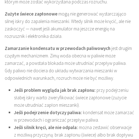
którym może zostać wykorzystana podczas rozruchu.
Zużyte świece zapłonowe
mogą nie generować wystarczająco
silnej iskry do zapalenia mieszanki. Wtedy silnik może kręcić, ale nie
zaskoczyć — nawet jeśli akumulator ma jeszcze energię na
rozrusznik i elektronika działa.
Zamarzanie kondensatu w przewodach paliwowych
jest drugim
częstym mechanizmem. Zimą woda obecna w paliwie może
zamarzać, a powstała blokada może utrudniać przepływ paliwa.
Gdy paliwo nie dociera do układu wytwarzania mieszanki w
odpowiednich warunkach, rozruch może nie być możliwy.
Jeśli problem wygląda jak brak zapłonu:
przy podejrzeniu
słabej iskry warto zweryfikować świece zapłonowe (zużycie
może utrudniać zapłon mieszanki).
Jeśli podejrzenie dotyczy paliwa:
kondensat może zamarzać
w przewodach i ograniczać przepływ paliwa.
Jeśli silnik kręci, ale nie odpala:
można zestawić obserwacje
z możliwą przyczyną: brak zapłonu (świece) albo brak dopływu