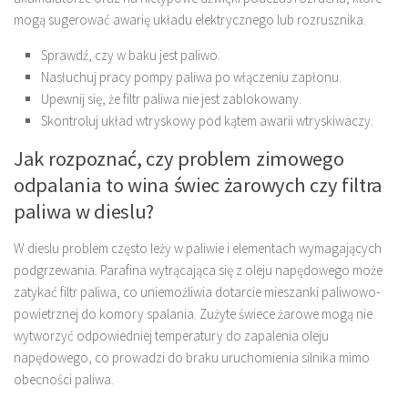
mogą sugerować awarię układu elektrycznego lub rozrusznika.
Sprawdź, czy w baku jest paliwo.
Nasłuchuj pracy pompy paliwa po włączeniu zapłonu.
Upewnij się, że filtr paliwa nie jest zablokowany.
Skontroluj układ wtryskowy pod kątem awarii wtryskiwaczy.
Jak rozpoznać, czy problem zimowego
odpalania to wina świec żarowych czy filtra
paliwa w dieslu?
W dieslu problem często leży w paliwie i elementach wymagających
podgrzewania. Parafina wytrącająca się z oleju napędowego może
zatykać filtr paliwa, co uniemożliwia dotarcie mieszanki paliwowo-
powietrznej do komory spalania. Zużyte świece żarowe mogą nie
wytworzyć odpowiedniej temperatury do zapalenia oleju
napędowego, co prowadzi do braku uruchomienia silnika mimo
obecności paliwa.