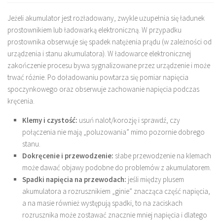
Jeżeli akumulator jest rozładowany, zwykle uzupełnia się ładunek
prostownikiem lub ładowarką elektroniczną. W przypadku
prostownika obserwuje się spadek natężenia prądu (w zależności od
urządzenia i stanu akumulatora). W ładowarce elektronicznej
zakończenie procesu bywa sygnalizowane przez urządzenie i może
trwać różnie. Po doładowaniu powtarza się pomiar napięcia
spoczynkowego oraz obserwuje zachowanie napięcia podczas
kręcenia.
Klemy i czystość:
usuń nalot/korozję i sprawdź, czy
połączenia nie mają „poluzowania” mimo pozornie dobrego
stanu.
Dokręcenie i przewodzenie:
słabe przewodzenie na klemach
może dawać objawy podobne do problemów z akumulatorem.
Spadki napięcia na przewodach:
jeśli między plusem
akumulatora a rozrusznikiem „ginie” znacząca część napięcia,
a na masie również występują spadki, to na zaciskach
rozrusznika może zostawać znacznie mniej napięcia i dlatego