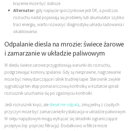
kręcenie może być słabsze.
Alternator:
gdy napięcie spoczynkowe jest OK, a podczas
rozruchu nadal pojawiają się problemy lub akumulator szybko
traci energię, warto rozważyć diagnostykę układu ładowania i
okablowania.
Odpalanie diesla na mrozie: świece żarowe
i zamarzanie w układzie paliwowym
W dieslu świece żarowe przygotowują warunki do rozruchu,
podgrzewając komorę spalania. Gdy są niesprawne, nagrzewanie
może być niewystarczające i silnik trudniej łapie. Sterownik zwykle
sygnalizuje ten etap pomarańczową kontrolką w kształcie spirali:
rozrusznik uruchamia się po zgaśnięciu kontrolki.
Jeśli rozrusznik kręci, ale
diesel nie odpala
, zimą jedną z częstych
przyczyn może być zamarzanie/krystalizacja w układzie paliwowym.
W oleju napędowym mogą wytrącać się składniki ograniczające
przepływ (np. poprzez filtrację). Dodatkowo w filtrze może