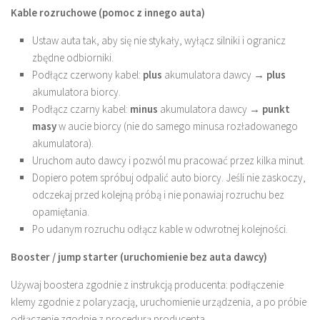
Kable rozruchowe (pomoc z innego auta)
Ustaw auta tak, aby się nie stykały, wyłącz silniki i ogranicz
zbędne odbiorniki.
Podłącz czerwony kabel:
plus
akumulatora dawcy →
plus
akumulatora biorcy.
Podłącz czarny kabel:
minus
akumulatora dawcy →
punkt
masy
w aucie biorcy (nie do samego minusa rozładowanego
akumulatora).
Uruchom auto dawcy i pozwól mu pracować przez kilka minut.
Dopiero potem spróbuj odpalić auto biorcy. Jeśli nie zaskoczy,
odczekaj przed kolejną próbą i nie ponawiaj rozruchu bez
opamiętania.
Po udanym rozruchu odłącz kable w odwrotnej kolejności.
Booster / jump starter (uruchomienie bez auta dawcy)
Używaj boostera zgodnie z instrukcją producenta: podłączenie
klemy zgodnie z polaryzacją, uruchomienie urządzenia, a po próbie
odłączenie zgodnie z procedurą producenta.