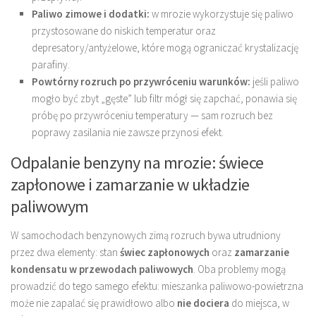
Paliwo zimowe i dodatki:
w mrozie wykorzystuje się paliwo
przystosowane do niskich temperatur oraz
depresatory/antyżelowe, które mogą ograniczać krystalizację
parafiny.
Powtórny rozruch po przywróceniu warunków:
jeśli paliwo
mogło być zbyt „gęste” lub filtr mógł się zapchać, ponawia się
próbę po przywróceniu temperatury — sam rozruch bez
poprawy zasilania nie zawsze przynosi efekt.
Odpalanie benzyny na mrozie: świece
zapłonowe i zamarzanie w układzie
paliwowym
W samochodach benzynowych zimą rozruch bywa utrudniony
przez dwa elementy: stan
świec zapłonowych
oraz
zamarzanie
kondensatu w przewodach paliwowych
. Oba problemy mogą
prowadzić do tego samego efektu: mieszanka paliwowo-powietrzna
może nie zapalać się prawidłowo albo
nie dociera
do miejsca, w