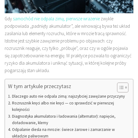
Gdy
samochód nie odpala zimą, pierwsze wrażenie
zwykle
podpowiada „padnięty akumulator”, ale winowajcą bywa też układ
zasilania lub elementy rozruchu, które w mrozie tracą sprawność.
Istotne jest szybkie zawężenie problemu po objawach: czy
rozrusznik reaguje, czy tylko „próbuje”, oraz czy w ogóle pojawia
się zapotrzebowanie na energię. W praktyce pozwala to ograniczyć
ryzyko dla akumulatora i uniknąć sytuacji, w której kolejne próby
pogarszają stan układu.
W tym artykule przeczytasz
Dlaczego auto nie odpala zimą: najszybciej zawężane przyczyny
Rozrusznik kręci albo nie kręci — co sprawdzić w pierwszej
kolejności
Diagnostyka akumulatora i ładowania (alternator): napięcie,
doładowanie, klemy
Odpalanie diesla na mrozie: świece żarowe i zamarzanie w
układzie paliwowym