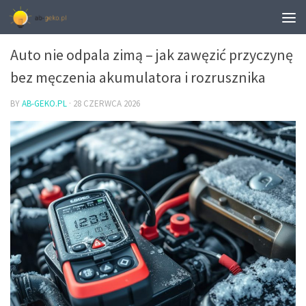
ROZRUCH I ODPALANIE SAMOCHODU
Auto nie odpala zimą – jak zawęzić przyczynę
bez męczenia akumulatora i rozrusznika
BY
AB-GEKO.PL
·
28 CZERWCA 2026