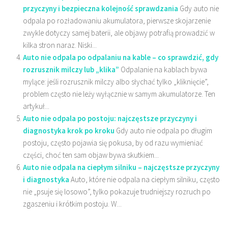
przyczyny i bezpieczna kolejność sprawdzania
Gdy auto nie
odpala po rozładowaniu akumulatora, pierwsze skojarzenie
zwykle dotyczy samej baterii, ale objawy potrafią prowadzić w
kilka stron naraz. Niski...
Auto nie odpala po odpalaniu na kable – co sprawdzić, gdy
rozrusznik milczy lub „klika”
Odpalanie na kablach bywa
mylące: jeśli rozrusznik milczy albo słychać tylko „kliknięcie”,
problem często nie leży wyłącznie w samym akumulatorze. Ten
artykuł...
Auto nie odpala po postoju: najczęstsze przyczyny i
diagnostyka krok po kroku
Gdy auto nie odpala po długim
postoju, często pojawia się pokusa, by od razu wymieniać
części, choć ten sam objaw bywa skutkiem...
Auto nie odpala na ciepłym silniku – najczęstsze przyczyny
i diagnostyka
Auto, które nie odpala na ciepłym silniku, często
nie „psuje się losowo”, tylko pokazuje trudniejszy rozruch po
zgaszeniu i krótkim postoju. W...