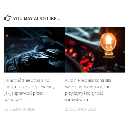
YOU MAY ALSO LIKE...
Samochód nie odpala po
Auto nie odpala: kontrolki
nocy: najczęstsze przyczyny i
świecą podczas rozruchu –
jak je sprawdzić przed
przyczyny i kolejność
warsztatem
sprawdzania
28 CZERWCA 2026
21 CZERWCA 2026