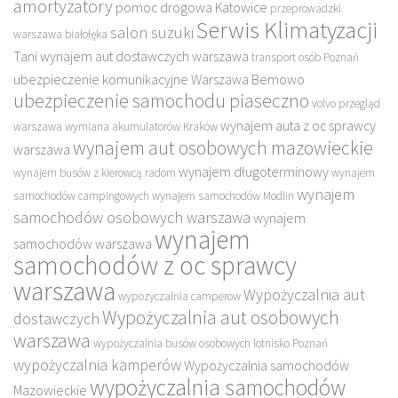
amortyzatory
pomoc drogowa Katowice
przeprowadzki
Serwis Klimatyzacji
salon suzuki
warszawa białołęka
Tani wynajem aut dostawczych warszawa
transport osób Poznań
ubezpieczenie komunikacyjne Warszawa Bemowo
ubezpieczenie samochodu piaseczno
volvo przegląd
wynajem auta z oc sprawcy
warszawa
wymiana akumulatorów Kraków
wynajem aut osobowych mazowieckie
warszawa
wynajem długoterminowy
wynajem busów z kierowcą radom
wynajem
wynajem
samochodów campingowych
wynajem samochodów Modlin
samochodów osobowych warszawa
wynajem
wynajem
samochodów warszawa
samochodów z oc sprawcy
warszawa
Wypożyczalnia aut
wypozyczalnia camperow
Wypożyczalnia aut osobowych
dostawczych
warszawa
wypożyczalnia busów osobowych lotnisko Poznań
wypożyczalnia kamperów
Wypożyczalnia samochodów
wypożyczalnia samochodów
Mazowieckie