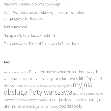
Naprawa układu korbowo tłokowego
Wypożyczalnia samochodów wynajem samochodów
campingowych – Racibórz
Tani samochód.
Najlepsza Szkoła Jazdy w Lublinie
Zaawansowane Techniki Polerowania Samochodu
TAGI
Długoterminowy wynajem aut dostawczych
akumulatory trzebinia
filtr fap
ewidencja czasu pracy kierowcy
warszawa
golf 3
myjnia
stylizacja
Kurier miejski Warszawa
monitoring floty
obsługa floty warszawa
naprawa samochodów
obsługa
nauka jazdy w Lublinie
katowice
naprawa skrzyni biegów
podzespoły
akumulatora
obsługa flot trójmiasto