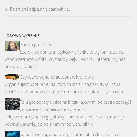
Rozruch i odpalanie samochodu
LOSOWO WYBRANE
Poczta pantoflowa
Szeroki wybór kosmetyków na rynku to ogromna zaleta
współczesnego świata. Wystarczy wejść, wybrać interesujący nas
preparat, zapłacić …
Czy łatwo wynająć autobus w Krakowie
Organizujesz spotkanie, na których ma się znaleźć duża liczba
osób? Jesteś odpowiedzialny za bezpieczne dotarcie tych osób …
Falujące obroty silnika na biegu jałowym: od czego zacząć i
co sprawdzić w pierwszej kolejności
Falujące obroty na biegu jałowym nie zawsze od razu oznaczają
poważną awarię, bo po zimnym rozruchu silnik …
Samochód kopci na biało, czarno lub niebiesko — co