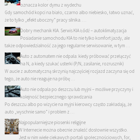
oznacza kolor dymu z wydechu
Gdy samochód kopci na biało, czarno albo niebiesko, łatwo uznać,
że to tylko „efekt uboczny” pracy silnika. …
Dobry mechanik KIA. Serwis KIA Łódź – autoklimatyzacja
Posiadanie samochodu KIA to nie tylko komfort jazdy, ale
także odpowiedzialność za jego regularne serwisowanie, w tym …
Auto z automatem nie odpala: kiedy próbować przełączyć
na N, a kiedy szukać usterki (P/N, zasilanie, rozrusznik)
W aucie z automatyczną skrzynią najczęściej rozjazd zaczyna się od
tego, że auto nie reaguje na próbę …
Auto nie odpala po deszczu lub myjni – możliwe przyczyny i
kolejność bezpiecznego sprawdzania
Po deszczu albo po wizycie na myjni kierowcy często zakładają, że
auto „wyschnie samo” i problem z …
Najpopularniejsze piosenki religijne
W Internecie można obecnie znaleźć dosłownie wszystko.
Jest w nim wiele ciekawych portali społecznościowych, for,