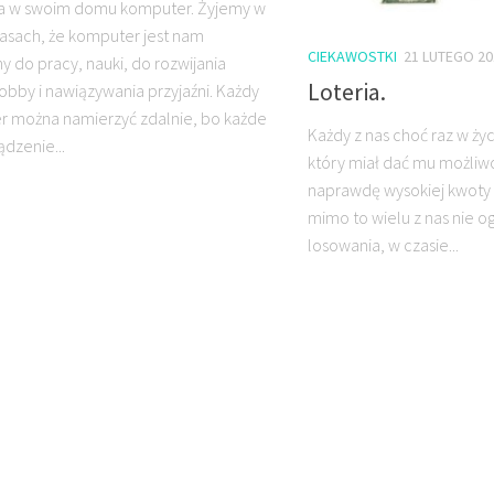
a w swoim domu komputer. Żyjemy w
zasach, że komputer jest nam
CIEKAWOSTKI
21 LUTEGO 20
y do pracy, nauki, do rozwijania
Loteria.
obby i nawiązywania przyjaźni. Każdy
 można namierzyć zdalnie, bo każde
Każdy z nas choć raz w życi
ądzenie...
który miał dać mu możliw
naprawdę wysokiej kwoty 
mimo to wielu z nas nie og
losowania, w czasie...