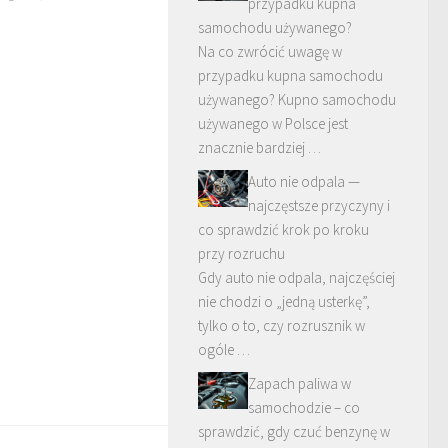
przypadku kupna
samochodu używanego?
Na co zwrócić uwagę w
przypadku kupna samochodu
używanego? Kupno samochodu
używanego w Polsce jest
znacznie bardziej …
Auto nie odpala —
najczęstsze przyczyny i
co sprawdzić krok po kroku
przy rozruchu
Gdy auto nie odpala, najczęściej
nie chodzi o „jedną usterkę”,
tylko o to, czy rozrusznik w
ogóle …
Zapach paliwa w
samochodzie – co
sprawdzić, gdy czuć benzynę w