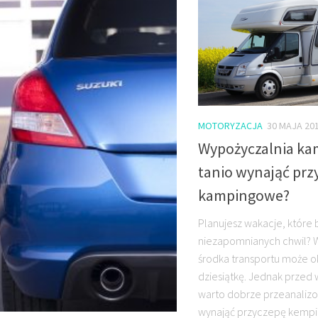
MOTORYZACJA
30 MAJA 20
Wypożyczalnia ka
tanio wynająć prz
kampingowe?
Planujesz wakacje, które 
niezapomnianych chwil? 
środka transportu może o
dziesiątkę. Jednak przed
warto dobrze przeanalizow
wynająć przyczepę kempin