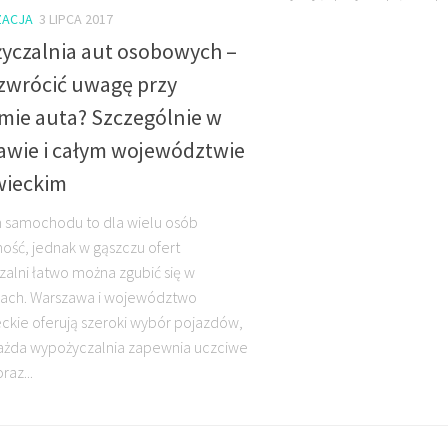
ACJA
3 LIPCA 2017
yczalnia aut osobowych –
 zwrócić uwagę przy
mie auta? Szczególnie w
awie i całym województwie
ieckim
 samochodu to dla wielu osób
ość, jednak w gąszczu ofert
alni łatwo można zgubić się w
łach. Warszawa i województwo
kie oferują szeroki wybór pojazdów,
każda wypożyczalnia zapewnia uczciwe
raz...