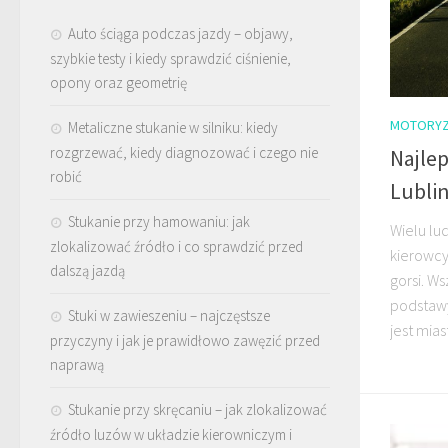
Auto ściąga podczas jazdy – objawy,
szybkie testy i kiedy sprawdzić ciśnienie,
opony oraz geometrię
MOTORYZ
Metaliczne stukanie w silniku: kiedy
rozgrzewać, kiedy diagnozować i czego nie
Najlep
robić
Lublin
Stukanie przy hamowaniu: jak
Wielu lud
zlokalizować źródło i co sprawdzić przed
kierowcy.
dalszą jazdą
gorsi. Ws
podstawy
Stuki w zawieszeniu – najczęstsze
jest mias
przyczyny i jak je prawidłowo zawęzić przed
naprawą
Stukanie przy skręcaniu – jak zlokalizować
źródło luzów w układzie kierowniczym i