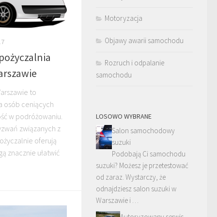
Motoryzacja
Objawy awarii samochodu
17
pożyczalnia
Rozruch i odpalanie
rszawie
samochodu
rszawie to
a osób ceniących
ość w podróżowaniu.
LOSOWO WYBRANE
yzwań związanych z
Salon samochodowy
ożyczalnie oferują
suzuki
gą znacznie ułatwić
Podobają Ci samochodu
suzuki? Możesz je przetestować
od zaraz. Wystarczy, że
odnajdziesz salon suzuki w
Warszawie i …
Autoryzowany serwis