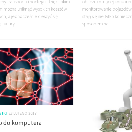
hy transportu i noclegu. Dzięki takim
obliczu rosnącej konkuren
m można uniknąć wysokich kosztów
monitorowanie pojazdów 
ch, a jednocześnie cieszyć się
stają się nie tylko koniecz
 natury....
sposobem na...
STKI
28 LUTEGO 2017
p do komputera