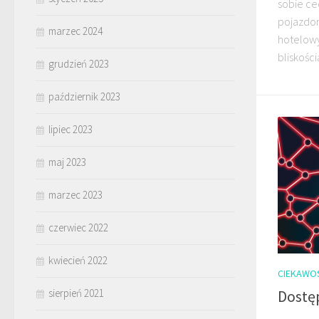
sobie cec
pojazdo
marzec 2024
hotelowy
bliskością
grudzień 2023
październik 2023
lipiec 2023
maj 2023
marzec 2023
czerwiec 2022
kwiecień 2022
CIEKAWO
Dostę
sierpień 2021