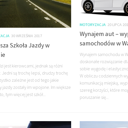
MOTORYZACJA
20 LIPCA 20
Wynajem aut – wy
ACJA
30 WRZEŚNIA 2017
samochodów w Wa
sza Szkoła Jazdy w
ie
Wynajem samochodu w Wa
doskonałe rozwiązanie dl
zi jest kierowcami, jednak są różni
sobie wygodę i elastyczn
 Jedni są trochę lepsi, drudzy trochę
W obliczu codziennych w
zystko zależne jest od tego jakie
komunikacją miejską, wyp
 jazdy zostały im wpojone. Im większe
szereg korzyści, które mo
to, tym więcej jest szkół...
poruszanie się...