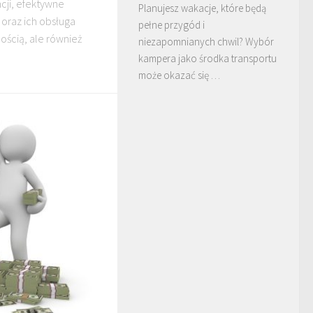
cji, efektywne
Planujesz wakacje, które będą
oraz ich obsługa
pełne przygód i
nością, ale również
niezapomnianych chwil? Wybór
kampera jako środka transportu
może okazać się …