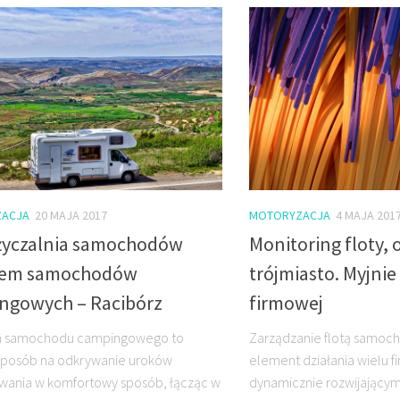
ACJA
20 MAJA 2017
MOTORYZACJA
4 MAJA 201
yczalnia samochodów
Monitoring floty, 
jem samochodów
trójmiasto. Myjnie 
ngowych – Racibórz
firmowej
 samochodu campingowego to
Zarządzanie flotą samoc
sposób na odkrywanie uroków
element działania wielu f
wania w komfortowy sposób, łącząc w
dynamicznie rozwijającym 