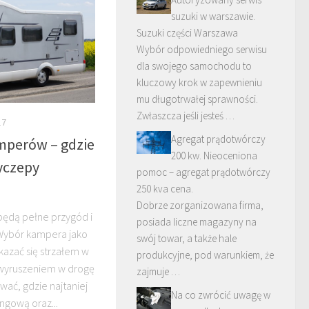
suzuki w warszawie.
Suzuki części Warszawa
Wybór odpowiedniego serwisu
dla swojego samochodu to
kluczowy krok w zapewnieniu
mu długotrwałej sprawności.
Zwłaszcza jeśli jesteś …
17
Agregat prądotwórczy
mperów – gdzie
200 kw. Nieoceniona
yczepy
pomoc – agregat prądotwórczy
250 kva cena.
Dobrze zorganizowana firma,
będą pełne przygód i
posiada liczne magazyny na
Wybór kampera jako
swój towar, a także hale
kazać się strzałem w
produkcyjne, pod warunkiem, że
 wyruszeniem w drogę
zajmuje …
ać, gdzie najtaniej
Na co zwrócić uwagę w
gową oraz...