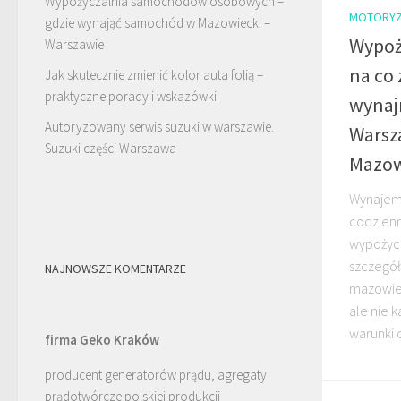
Wypożyczalnia samochodów osobowych –
MOTORYZ
gdzie wynająć samochód w Mazowiecki –
Wypoż
Warszawie
na co
Jak skutecznie zmienić kolor auta folią –
praktyczne porady i wskazówki
wynaj
Autoryzowany serwis suzuki w warszawie.
Warsz
Suzuki części Warszawa
Mazow
Wynajem
codzienn
wypożycz
szczegó
NAJNOWSZE KOMENTARZE
mazowiec
ale nie 
warunki o
firma Geko Kraków
producent generatorów prądu, agregaty
prądotwórcze polskiej produkcji