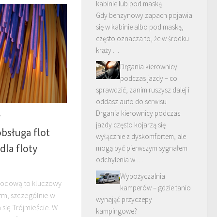
kabinie lub pod maską
Gdy benzynowy zapach pojawia
się w kabinie albo pod maską,
często oznacza to, że w środku
krąży …
Drgania kierownicy
podczas jazdy – co
sprawdzić, zanim ruszysz dalej i
oddasz auto do serwisu
Drgania kierownicy podczas
7
jazdy często kojarzą się
obsługa flot
wyłącznie z dyskomfortem, ale
dla floty
mogą być pierwszym sygnałem
odchylenia w …
Wypożyczalnia
hodową to kluczowy
kamperów – gdzie tanio
irm, szczególnie w
wynająć przyczepy
się Trójmieście. W
kampingowe?