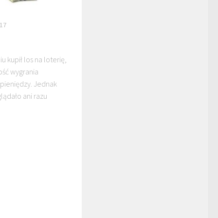
17
u kupił los na loterię,
ość wygrania
pieniędzy. Jednak
lądało ani razu