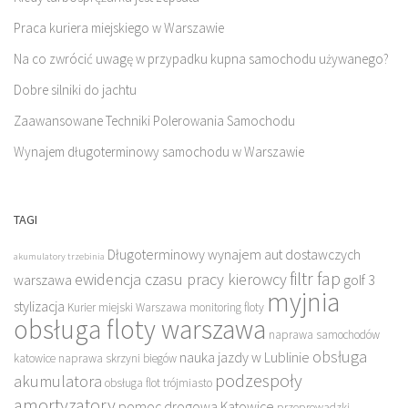
Praca kuriera miejskiego w Warszawie
Na co zwrócić uwagę w przypadku kupna samochodu używanego?
Dobre silniki do jachtu
Zaawansowane Techniki Polerowania Samochodu
Wynajem długoterminowy samochodu w Warszawie
TAGI
Długoterminowy wynajem aut dostawczych
akumulatory trzebinia
filtr fap
ewidencja czasu pracy kierowcy
warszawa
golf 3
myjnia
stylizacja
Kurier miejski Warszawa
monitoring floty
obsługa floty warszawa
naprawa samochodów
obsługa
nauka jazdy w Lublinie
katowice
naprawa skrzyni biegów
podzespoły
akumulatora
obsługa flot trójmiasto
amortyzatory
pomoc drogowa Katowice
przeprowadzki