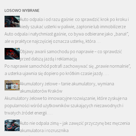
LOSOWO WYBRANE
Auto odpala i od razu gaśnie: co sprawdzić krok po kroku i
kiedy szukać usterki w paliwie, zapłonie lub immobilizerze
Auto odpala i natychmiast gaśnie, co bywa odbierane jako „banał”,
ale w praktyce najczęściej oznacza usterkę, która …
Objawy awarii samochodu po naprawie – co sprawdzić
przed dalszą jazdą i reklamacją
Po naprawie samochód potrafi zachowywać się „prawie normalnie”,
a usterka ujawnia się dopiero po krótkim czasie jazdy. …
Akumulatory żelowe – tanie akumulatory, wymiana
akumulatorów Kraków
Akumulatory żelowe to innowacyjne rozwiązanie, które zyskuje na
popularności wśród użytkowników szukających niezawodnych i
trwałych źródeł energii. …
Auto nie odpala zimą – jak zawęzić przyczynę bez męczenia
akumulatora i rozrusznika