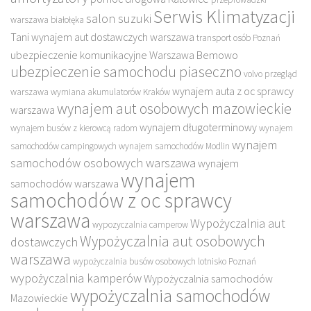
Serwis Klimatyzacji
salon suzuki
warszawa białołęka
Tani wynajem aut dostawczych warszawa
transport osób Poznań
ubezpieczenie komunikacyjne Warszawa Bemowo
ubezpieczenie samochodu piaseczno
volvo przegląd
wynajem auta z oc sprawcy
warszawa
wymiana akumulatorów Kraków
wynajem aut osobowych mazowieckie
warszawa
wynajem długoterminowy
wynajem busów z kierowcą radom
wynajem
wynajem
samochodów campingowych
wynajem samochodów Modlin
samochodów osobowych warszawa
wynajem
wynajem
samochodów warszawa
samochodów z oc sprawcy
warszawa
Wypożyczalnia aut
wypozyczalnia camperow
Wypożyczalnia aut osobowych
dostawczych
warszawa
wypożyczalnia busów osobowych lotnisko Poznań
wypożyczalnia kamperów
Wypożyczalnia samochodów
wypożyczalnia samochodów
Mazowieckie