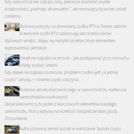
Gdy samochód nie odpala zimą, pierwsze wrażenie zwykle
podpowiada „padnięty akumulator”, ale winowajcą bywa też układ
zasilania …
Stylowe pomysły na drewnianą szafkę RTV w Twoim salonie
Drewniane szafki RTV zdobywają serca miłośników
stylowych wnętrz, stając się nie tylko praktycznym elementem
wyposażenia, ale także …
Diesel nie odpala na mrozie – jak postępować przy rozruchu
i kiedy szukać usterki
Gdy diesel nie odpala na mrozie, problem rzadko jest „w jednej
części” układu — równie często zaczyna …
Budowa układu kierowniczego w samochodzie, nadwozia
samochodów osobowych
Układ kierowniczy to jeden z kluczowych elementów każdego
samochodu, który wpływa na komfort i bezpieczeństwo jazdy.
Zrozumienie …
Autoryzowany serwis suzuki w warszawie. Suzuki części