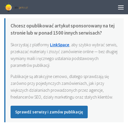
WSPÓŁPRACA I KONTAKT
Chcesz opublikować artykuł sponsorowany na tej
stronie lub w ponad 1500 innych serwisach?
Skorzystaj z platformy
LinkSpace
, aby szybko wybrać serwis,
przekazać materiały i złożyć zamówienie online — bez długiej
wymiany maili i ręcznego ustalania podstawowych
parametrów publikacji.
Publikacje są atrakcyjne cenowo, dlatego sprawdzają się
zarówno przy pojedynczych zamówieniach, jak i przy
większych działaniach prowadzonych przez agencje,
freelancerów SEO, działy marketingu oraz stałych klientów.
Sprawdź serwisy i zamów publikację