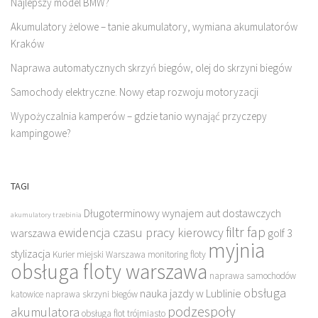
Najlepszy model BMW?
Akumulatory żelowe – tanie akumulatory, wymiana akumulatorów
Kraków
Naprawa automatycznych skrzyń biegów, olej do skrzyni biegów
Samochody elektryczne. Nowy etap rozwoju motoryzacji
Wypożyczalnia kamperów – gdzie tanio wynająć przyczepy
kampingowe?
TAGI
Długoterminowy wynajem aut dostawczych
akumulatory trzebinia
filtr fap
ewidencja czasu pracy kierowcy
warszawa
golf 3
myjnia
stylizacja
Kurier miejski Warszawa
monitoring floty
obsługa floty warszawa
naprawa samochodów
obsługa
nauka jazdy w Lublinie
katowice
naprawa skrzyni biegów
podzespoły
akumulatora
obsługa flot trójmiasto