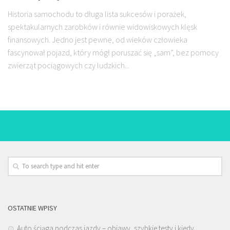
Historia samochodu to długa lista sukcesów i porażek,
spektakularnych zarobków i równie widowiskowych klęsk
finansowych. Jedno jest pewne, od wieków człowieka
fascynował pojazd, który mógł poruszać się „sam”, bez pomocy
zwierząt pociągowych czy ludzkich...
OSTATNIE WPISY
Auto ściąga podczas jazdy – objawy, szybkie testy i kiedy