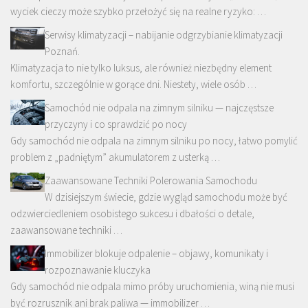
wyciek cieczy może szybko przełożyć się na realne ryzyko: …
Serwisy klimatyzacji – nabijanie odgrzybianie klimatyzacji
Poznań.
Klimatyzacja to nie tylko luksus, ale również niezbędny element
komfortu, szczególnie w gorące dni. Niestety, wiele osób …
Samochód nie odpala na zimnym silniku — najczęstsze
przyczyny i co sprawdzić po nocy
Gdy samochód nie odpala na zimnym silniku po nocy, łatwo pomylić
problem z „padniętym” akumulatorem z usterką …
Zaawansowane Techniki Polerowania Samochodu
W dzisiejszym świecie, gdzie wygląd samochodu może być
odzwierciedleniem osobistego sukcesu i dbałości o detale,
zaawansowane techniki …
Immobilizer blokuje odpalenie – objawy, komunikaty i
rozpoznawanie kluczyka
Gdy samochód nie odpala mimo próby uruchomienia, winą nie musi
być rozrusznik ani brak paliwa — immobilizer …