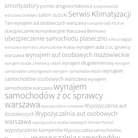
amortyzatory
pomoc drogowa Katowice
przeprowadzki
Serwis Klimatyzacji
salon suzuki
warszawa białołęka
Tani wynajem aut dostawczych warszawa
transport osób Poznań
ubezpieczenie komunikacyjne Warszawa Bemowo
ubezpieczenie samochodu piaseczno
volvo przegląd
wynajem auta z oc sprawcy
warszawa
wymiana akumulatorów Kraków
wynajem aut osobowych mazowieckie
warszawa
wynajem długoterminowy
wynajem busów z kierowcą radom
wynajem
wynajem
samochodów campingowych
wynajem samochodów Modlin
samochodów osobowych warszawa
wynajem
wynajem
samochodów warszawa
samochodów z oc sprawcy
warszawa
Wypożyczalnia aut
wypozyczalnia camperow
Wypożyczalnia aut osobowych
dostawczych
warszawa
wypożyczalnia busów osobowych lotnisko Poznań
wypożyczalnia kamperów
Wypożyczalnia samochodów
wypożyczalnia samochodów