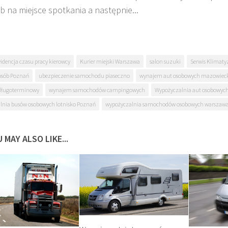
b na miejsce spotkania a następnie...
idencja czasu pracy kierowcy
Kurier miejski Warszawa
salon suzuki
Serwis Klimaty
 osób Poznań
ubezpieczenie samochodu piaseczno
wynajem aut osobowych mazowieck
długoterminowy
wynajem samochodów campingowych
Wypożyczalnia aut osobowyc
lnia busów osobowych lotnisko Poznań
wypożyczalnia samochodów osobowych warszaw
 MAY ALSO LIKE...