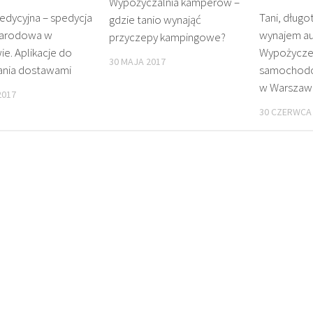
Wypożyczalnia kamperów –
edycyjna – spedycja
Tani, dług
gdzie tanio wynająć
narodowa w
wynajem au
przyczepy kampingowe?
e. Aplikacje do
Wypożycze
30 MAJA 2017
ania dostawami
samochod
w Warszaw
2017
30 CZERWCA