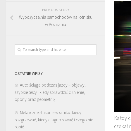
PREVIOUS STORY
Wypożyczalnia samochodów na lotnisku
w Poznaniu
OSTATNIE WPISY
Auto ściąga podczas jazdy – objawy,
szybkie testy i kiedy sprawdzić ciśnienie,
opony oraz geometrię
Metaliczne stukanie w silniku: kiedy
Każdy cz
rozgrzewać, kiedy diagnozować i czego nie
czekał 
robić