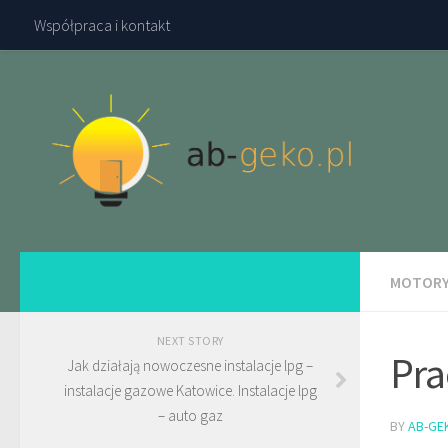
Współpraca i kontakt
MOTORY
NEXT STORY
Pra
Jak działają nowoczesne instalacje lpg –
instalacje gazowe Katowice. Instalacje lpg
– auto gaz
BY
AB-GE