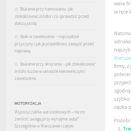
wiele f
Stukanie przy hamowaniu: jak
w ręce k
zlokalizować źródło i co sprawdzić przed
dalszą jazdą
Natomia
Stuki w zawieszeniu – najczęstsze
odnaleź
przyczyny i jak je prawidłowo zawęzić przed
najszyb
naprawą
Warsza
Stukanie przy skręcaniu – jak zlokalizować
firmy, z
źródło luzów w układzie kierowniczym i
polecen
zawieszeniu
przyjec
zgodną 
szybko 
MOTORYZACJA
ciężka 
Wypożyczalnia aut osobowych – na co
zwrócić uwagę przy wynajmie auta?
Podobn
Szczególnie w Warszawie i całym
Tra