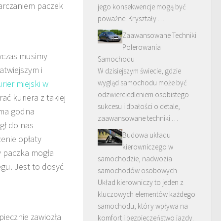
tarczaniem paczek
jego konsekwencje mogą być
poważne. Kryształy …
Zaawansowane Techniki
Polerowania
ówczas musimy
Samochodu
atwiejszym i
W dzisiejszym świecie, gdzie
rier miejski w
wygląd samochodu może być
odzwierciedleniem osobistego
ć kuriera z takiej
sukcesu i dbałości o detale,
irma godna
zaawansowane techniki …
ógł do nas
Budowa układu
zenie opłaty
kierowniczego w
by paczka mogła
samochodzie, nadwozia
egu. Jest to dosyć
samochodów osobowych
Układ kierowniczy to jeden z
kluczowych elementów każdego
samochodu, który wpływa na
piecznie zawiozła
komfort i bezpieczeństwo jazdy.