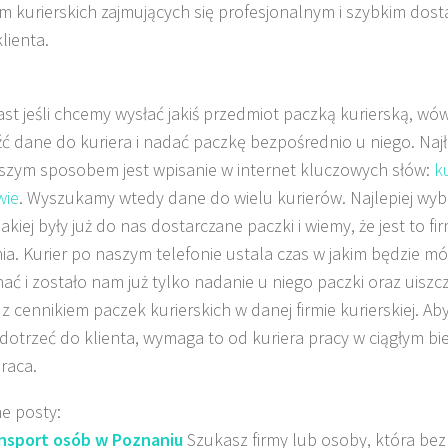
irm kurierskich zajmujących się profesjonalnym i szybkim dos
lienta.
st jeśli chcemy wysłać jakiś przedmiot paczką kurierską, w
ć dane do kuriera i nadać paczkę bezpośrednio u niego. Najł
szym sposobem jest wpisanie w internet kluczowych słów:
ku
wie
. Wyszukamy wtedy dane do wielu kurierów. Najlepiej wybra
 jakiej były już do nas dostarczane paczki i wiemy, że jest to f
ia. Kurier po naszym telefonie ustala czas w jakim będzie m
hać i zostało nam już tylko nadanie u niego paczki oraz uiszc
z cennikiem paczek kurierskich w danej firmie kurierskiej. A
dotrzeć do klienta, wymaga to od kuriera pracy w ciągłym bi
praca.
e posty:
nsport osób w Poznaniu
Szukasz firmy lub osoby, która bez