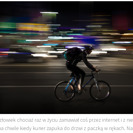
łowiek chociaż raz w życiu zamawiał coś przez internet i z nie
na chwile kiedy kurier zapuka do drzwi z paczką w rękach. Na 