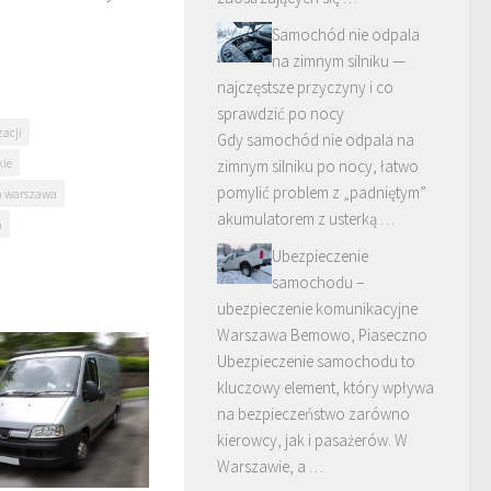
Samochód nie odpala
na zimnym silniku —
najczęstsze przyczyny i co
sprawdzić po nocy
zacji
Gdy samochód nie odpala na
ie
zimnym silniku po nocy, łatwo
pomylić problem z „padniętym”
h warszawa
akumulatorem z usterką …
a
Ubezpieczenie
samochodu –
ubezpieczenie komunikacyjne
Warszawa Bemowo, Piaseczno
Ubezpieczenie samochodu to
kluczowy element, który wpływa
na bezpieczeństwo zarówno
kierowcy, jak i pasażerów. W
Warszawie, a …