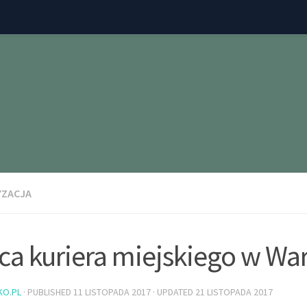
ZACJA
ca kuriera miejskiego w Wa
KO.PL
· PUBLISHED
11 LISTOPADA 2017
· UPDATED
21 LISTOPADA 2017