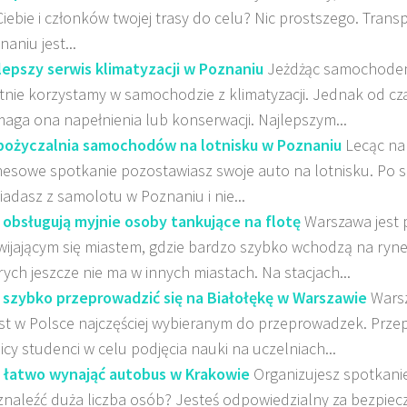
Ciebie i członków twojej trasy do celu? Nic prostszego. Tran
aniu jest...
lepszy serwis klimatyzacji w Poznaniu
Jeżdżąc samochodem
tnie korzystamy w samochodzie z klimatyzacji. Jednak od cz
aga ona napełnienia lub konserwacji. Najlepszym...
ożyczalnia samochodów na lotnisku w Poznaniu
Lecąc na
nesowe spotkanie pozostawiasz swoje auto na lotnisku. Po 
iadasz z samolotu w Poznaniu i nie...
 obsługują myjnie osoby tankujące na flotę
Warszawa jest 
wijającym się miastem, gdzie bardzo szybko wchodzą na ryne
rych jeszcze nie ma w innych miastach. Na stacjach...
 szybko przeprowadzić się na Białołękę w Warszawie
Warsz
st w Polsce najczęściej wybieranym do przeprowadzek. Prze
licy studenci w celu podjęcia nauki na uczelniach...
 łatwo wynająć autobus w Krakowie
Organizujesz spotkani
 znaleźć duża liczba osób? Jesteś odpowiedzialny za bezpiec