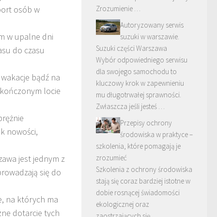
sport osób w
Zrozumienie …
Autoryzowany serwis
 w upalne dni
suzuki w warszawie.
Suzuki części Warszawa
asu do czasu
Wybór odpowiedniego serwisu
dla swojego samochodu to
 wakacje bądź na
kluczowy krok w zapewnieniu
skończonym locie
mu długotrwałej sprawności.
Zwłaszcza jeśli jesteś …
prężnie
Przepisy ochrony
k nowości,
środowiska w praktyce –
szkolenia, które pomagają je
awa jest jednym z
zrozumieć
Szkolenia z ochrony środowiska
prowadzają się do
stają się coraz bardziej istotne w
dobie rosnącej świadomości
e, na których ma
ekologicznej oraz
zne dotarcie tych
zaostrzających się …