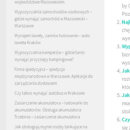
województwie Mazowieckim
by 
Wypożyczalnia samochodów osobowych –
Pozn
gdzie wynająć samochód w Mazowiecki –
Naj
Warszawie
chę
Wynajem lawety, zamów holowanie – auto
wym
laweta Kraków
Wyp
Wypożyczalnia kamperów – gdzie tanio
biz
wynająć przyczepy kampingowe?
wys
Firma spedycyjna – spedycja
Jak
międzynarodowa w Warszawie. Aplikacje do
roz
zarządzania dostawami
któ
Czy łatwo wynająć autobus w Krakowie
Jak
mia
Zasiarczenie akumulatora – ładowarki do
akumulatorów. Obsługa akumulatora
sto
Trzebinia – zasiarczenie akumulatora
Czy
Jak obsługują myjnie osoby tankujące na
się