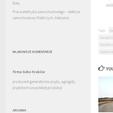
flotę
osó
Praca elektryka samochodowego – elektryk
samochodowy Wałbrzych, Katowice
Tags:
ew
transport
wynajem 
NAJNOWSZE KOMENTARZE
wypożycza
YOU
firma Geko Kraków
producent generatorów prądu, agregaty
prądotwórcze polskiej produkcji
ARCHIWA