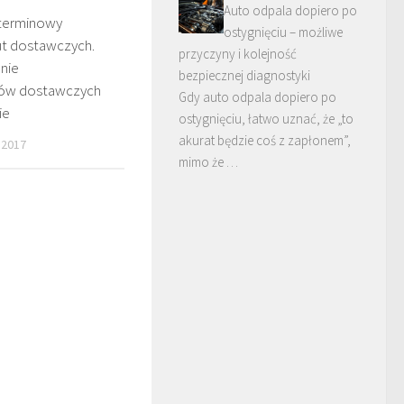
Auto odpala dopiero po
oterminowy
ostygnięciu – możliwe
t dostawczych.
przyczyny i kolejność
nie
bezpiecznej diagnostyki
ów dostawczych
Gdy auto odpala dopiero po
ie
ostygnięciu, łatwo uznać, że „to
akurat będzie coś z zapłonem”,
 2017
mimo że …