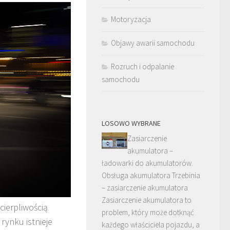
Motoryzacja
Objawy awarii samochodu
Rozruch i odpalanie
samochodu
LOSOWO WYBRANE
Zasiarczenie
akumulatora –
ładowarki do akumulatorów.
Obsługa akumulatora Trzebinia
– zasiarczenie akumulatora
Zasiarczenie akumulatora to
cierpliwością
problem, który może dotknąć
rynku istnieje
każdego właściciela pojazdu, a