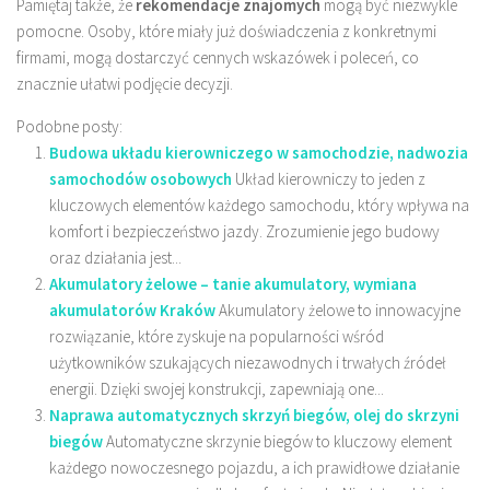
Pamiętaj także, że
rekomendacje znajomych
mogą być niezwykle
pomocne. Osoby, które miały już doświadczenia z konkretnymi
firmami, mogą dostarczyć cennych wskazówek i poleceń, co
znacznie ułatwi podjęcie decyzji.
Podobne posty:
Budowa układu kierowniczego w samochodzie, nadwozia
samochodów osobowych
Układ kierowniczy to jeden z
kluczowych elementów każdego samochodu, który wpływa na
komfort i bezpieczeństwo jazdy. Zrozumienie jego budowy
oraz działania jest...
Akumulatory żelowe – tanie akumulatory, wymiana
akumulatorów Kraków
Akumulatory żelowe to innowacyjne
rozwiązanie, które zyskuje na popularności wśród
użytkowników szukających niezawodnych i trwałych źródeł
energii. Dzięki swojej konstrukcji, zapewniają one...
Naprawa automatycznych skrzyń biegów, olej do skrzyni
biegów
Automatyczne skrzynie biegów to kluczowy element
każdego nowoczesnego pojazdu, a ich prawidłowe działanie