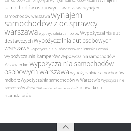
samochodów campingowych
wynajem samochodów Modlin
samochodów osobowych warszawa
wynajem
wynajem
samochodów warszawa
samochodów z oc sprawcy
warszawa
Wypożyczalnia aut
wypozyczalnia camperow
Wypożyczalnia aut osobowych
dostawczych
warszawa
wypożyczalnia busów osobowych lotnisko Poznań
wypożyczalnia kamperów
Wypożyczalnia samochodów
wypożyczalnia samochodów
Mazowieckie
osobowych warszawa
wypożyczalnia samochodów
racibórz
Wypożyczalnia samochodów w Warszawie
Wypożyczalnie
Ładowarki do
samochodów Warszawa
zamów holowanie kraków
akumulatorów