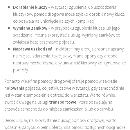
Dorabianie kluczy
– w sytuacji zgubienia lub uszkodzenia
kluczyków, pomoc drogowa może szybko dorobić nowy klucz,
co pozwala na uniknięcie dalszych komplikacji.
Wymiana zamków
– w przypadku zgubienia klucza lub jego
skradzenia, można skorzystać z usługi wymiany zamków, co
zwiększa bezpieczeństwo pojazdu.
Naprawa uszkodzeń
– niektóre firmy oferują drobne naprawy
na miejscu zdarzenia, takie jak wymiana opony czy drobne
naprawy mechaniczne, aby umożliwić kierowcy kontynuowanie
podróży.
Ponadto wiele firm pomocy drogowej oferuje pomoc w zakresie
holowania
pojazdu, co jest kluczowe w sytuacji, gdy samochód nie
jest w stanie samodzielnie dotrzeć do warsztatu. Warto również
zwrócić uwagę na usługi
transportowe
, które pozwalają na
przewóz samochodu do miejsca zamieszkania lub do serwisu.
Decydując się na skorzystanie z usług pomocy drogowej, warto
wcześniej zapytać o pełną ofertę. Znajomość dostępnych opcji może