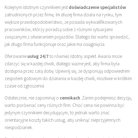
Kolejnym istotnym czynnikiem jest
doświadczenie specjalistów
zatrudnionych przez firmę. Im dłużej firma działa na rynku, tym
większe prawdopodobieństwo, że posiada wykwalifikowanych
pracowników, którzy poradzą sobie z różnymi sytuacjami
związanymi z otwieraniem pojazdów. Dlatego też warto sprawdzić,
jak długo firma funkcjonuje oraz jakie ma osiągnięcia.
Oferowanie
usług 24/7
to również istotny aspekt. Awaria może
zdarzyć się w każdej chwili, dlatego ważne jest, aby firma była
dostępna przez całą dobę. Upewnij się, że dysponują odpowiednim
zespołem gotowym do działania w każdej chwili, możliwie w krótkim
czasie od zgłoszenia.
Ostatecznie, nie zapominaj o
cennikach
. Zanim podejmiesz decyzję,
warto porównać ceny różnych firm. Choć cena nie powinna być
jedynym czynnikiem decydującym, to jednak warto znać
orientacyjne koszty takich usług, aby uniknąć nieprzyjemnych
niespodzianek.