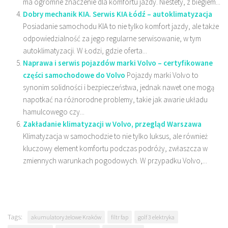
ma ogromne znaczenie dla komfortu jazdy. Niestety, z biegiem...
Dobry mechanik KIA. Serwis KIA Łódź – autoklimatyzacja
Posiadanie samochodu KIA to nie tylko komfort jazdy, ale także
odpowiedzialność za jego regularne serwisowanie, w tym
autoklimatyzacji. W Łodzi, gdzie oferta...
Naprawa i serwis pojazdów marki Volvo – certyfikowane
części samochodowe do Volvo
Pojazdy marki Volvo to
synonim solidności i bezpieczeństwa, jednak nawet one mogą
napotkać na różnorodne problemy, takie jak awarie układu
hamulcowego czy...
Zakładanie klimatyzacji w Volvo, przegląd Warszawa
Klimatyzacja w samochodzie to nie tylko luksus, ale również
kluczowy element komfortu podczas podróży, zwłaszcza w
zmiennych warunkach pogodowych. W przypadku Volvo,...
Tags:
akumulatory żelowe Kraków
filtr fap
golf 3 elektryka