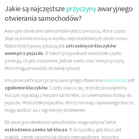
Jakie są najczęstsze
przyczyny
awaryjnego
otwierania samochodów?
Awaryjne otwieranie samochodów jest czynnością, która często
staje się koniecznością w wyniku nieprzewidzianych okoliczności.
Najbardziej typową sytuacją jest
zatrzaśnięcie kluczyków
wewnątrz pojazdu
. W takich przypadkach właściciele często
panikują, co jest zrozumiałe, jednak warto znać inne przyczyny,
które mogą prowadzić do takiej sytuacji.
Inną powszechną przyczyną awaryjnego otwierania
samochodu
jest
zgubienie kluczyków
. Często zdarza się, że podczas pośpiechu
kluczyki wypadają z kieszeni lub torebki, co uniemożliwia dostęp do
pojazdu. Właściciele pojazdów, którzy nie mają zapasowego klucza,
mogą spotkać się z ogromnym problemem.
Na awaryjne otwieranie samochodów mogą wpłynąć także
uszkodzenia zamka lub klucza
. W przypadku, gdy klucz jest
wygięty, zamek zasycha lub działa nieprawidłowo, może być