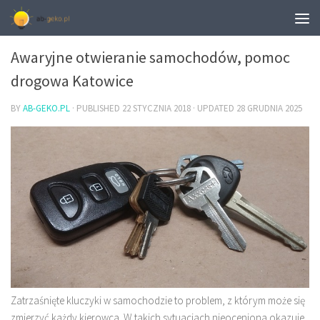
MOTORYZACJA
Awaryjne otwieranie samochodów, pomoc
drogowa Katowice
BY
AB-GEKO.PL
· PUBLISHED
22 STYCZNIA 2018
· UPDATED
28 GRUDNIA 2025
Zatrzaśnięte kluczyki w samochodzie to problem, z którym może się
zmierzyć każdy kierowca. W takich sytuacjach nieoceniona okazuje