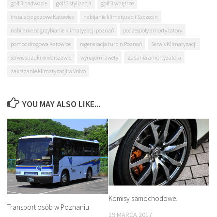
golf 3 nadwozie
golf 3 stylizacja
golf 3 wnętrze
instalacje gazowe Katowice
nabijanie klimatyzacji Szczecin
nabijanie odgrzybianie klimatyzacji poznań
podzespoły amortyzatory
pomoc drogowa Katowice
regeneracja turbin Poznań
Serwis Klimatyzacji
serwis suzuki w warszawie
wynajem lawety
Zadania amortyzatora
zakładanie klimatyzacji w Volvo
YOU MAY ALSO LIKE...
Komisy samochodowe.
Transport osób w Poznaniu
19 MARCA 2017