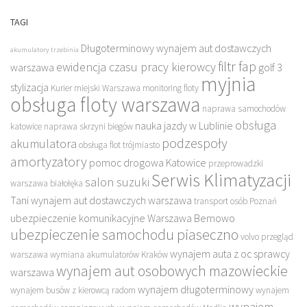
TAGI
Długoterminowy wynajem aut dostawczych
akumulatory trzebinia
filtr fap
ewidencja czasu pracy kierowcy
warszawa
golf 3
myjnia
stylizacja
Kurier miejski Warszawa
monitoring floty
obsługa floty warszawa
naprawa samochodów
obsługa
nauka jazdy w Lublinie
katowice
naprawa skrzyni biegów
podzespoły
akumulatora
obsługa flot trójmiasto
amortyzatory
pomoc drogowa Katowice
przeprowadzki
Serwis Klimatyzacji
salon suzuki
warszawa białołęka
Tani wynajem aut dostawczych warszawa
transport osób Poznań
ubezpieczenie komunikacyjne Warszawa Bemowo
ubezpieczenie samochodu piaseczno
volvo przegląd
wynajem auta z oc sprawcy
warszawa
wymiana akumulatorów Kraków
wynajem aut osobowych mazowieckie
warszawa
wynajem długoterminowy
wynajem busów z kierowcą radom
wynajem
wynajem