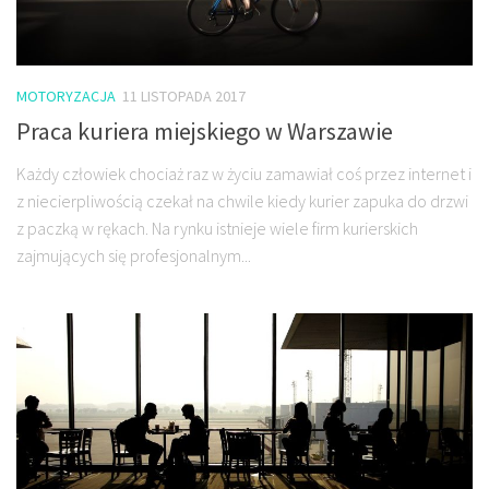
MOTORYZACJA
11 LISTOPADA 2017
Praca kuriera miejskiego w Warszawie
Każdy człowiek chociaż raz w życiu zamawiał coś przez internet i
z niecierpliwością czekał na chwile kiedy kurier zapuka do drzwi
z paczką w rękach. Na rynku istnieje wiele firm kurierskich
zajmujących się profesjonalnym...