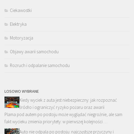
Ciekawostki
Elektryka
Motoryzacja
Objawy awarii samochodu
Rozruch i odpalanie samochodu
LOSOWO WYBRANE
Kiedy wyciek z auta jest niebezpieczny: jak rozpoznać
źródło i ograniczyć ryzyko pożaru oraz awarii
Plama pod autem po postoju może wyglądać niegroźnie, ale sam
fakt wycieku zmienia priorytety: w pierwszej kolejności …
Auto nie odpala po postoju: najczęstsze przyczyny i