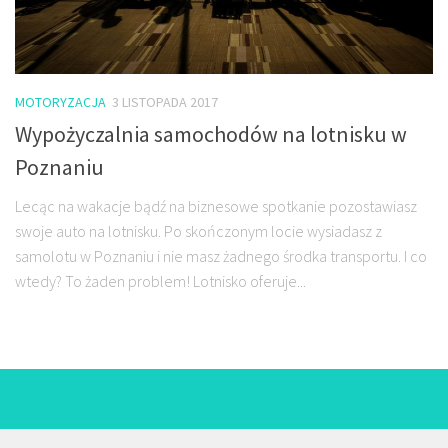
MOTORYZACJA
3 LISTOPADA 2017
Wypożyczalnia samochodów na lotnisku w
Poznaniu
Lecąc na wakacje bądź na biznesowe spotkanie pozostawiasz
swoje auto na lotnisku. Po skończonym locie wysiadasz z
samolotu w Poznaniu i nie masz żadnego środka transportu. I co
wtedy? To żaden problem! Lotnisko oferuje...