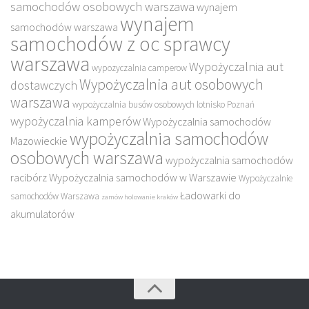
samochodów osobowych warszawa
wynajem
wynajem
samochodów warszawa
samochodów z oc sprawcy
warszawa
Wypożyczalnia aut
wypozyczalnia camperow
Wypożyczalnia aut osobowych
dostawczych
warszawa
wypożyczalnia busów osobowych lotnisko Poznań
wypożyczalnia kamperów
Wypożyczalnia samochodów
wypożyczalnia samochodów
Mazowieckie
osobowych warszawa
wypożyczalnia samochodów
racibórz
Wypożyczalnia samochodów w Warszawie
Wypożyczalnie
Ładowarki do
samochodów Warszawa
zamów holowanie kraków
akumulatorów