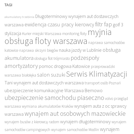
TAGI
Długoterminowy wynajem aut dostawczych
akumulatory trzebinia
filtr fap
ewidencja czasu pracy kierowcy
warszawa
golf 3
myjnia
stylizacja
Kurier miejski Warszawa
monitoring floty
obsługa floty warszawa
naprawa samochodów
obsługa
nauka jazdy w Lublinie
katowice
naprawa skrzyni biegów
podzespoły
akumulatora
obsługa flot trójmiasto
amortyzatory
pomoc drogowa Katowice
przeprowadzki
Serwis Klimatyzacji
salon suzuki
warszawa białołęka
Tani wynajem aut dostawczych warszawa
transport osób Poznań
ubezpieczenie komunikacyjne Warszawa Bemowo
ubezpieczenie samochodu piaseczno
volvo przegląd
wynajem auta z oc sprawcy
warszawa
wymiana akumulatorów Kraków
wynajem aut osobowych mazowieckie
warszawa
wynajem długoterminowy
wynajem busów z kierowcą radom
wynajem
wynajem
samochodów campingowych
wynajem samochodów Modlin