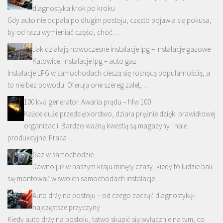
diagnostyka krok po kroku
Gdy auto nie odpala po długim postoju, często pojawia się pokusa,
by od razu wymieniać części, choć …
Jak działają nowoczesne instalacje lpg – instalacje gazowe
Katowice. Instalacje lpg – auto gaz
Instalacje LPG w samochodach cieszą się rosnącą popularnością, a
to nie bez powodu. Oferują one szereg zalet, …
100 kva generator. Awaria prądu – hfw 100
Każde duże przedsiębiorstwo, działa prężnie dzięki prawidłowej
organizacji. Bardzo ważną kwestią są magazyny i hale
produkcyjne. Praca …
Gaz w samochodzie
Dawno już w naszym kraju minęły czasy, kiedy to ludzie bali
się montować w swoich samochodach instalacje …
Auto drży na postoju – od czego zacząć diagnostykę i
najczęstsze przyczyny
Kiedy auto drży na postoju, łatwo skupić się wyłącznie na tym, co