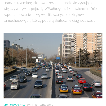
znaczeniu w miarę jak nowoczesne technologie zyskują coraz
większy wpływ na pojazdy. W Wałbrzychu i Katowicach rośnie
zapotrzebowanie na wykwalifikowanych elektryków
samochodowych, którzy potrafią skutecznie diagnozować i...
MOTORYZACJA
22 LISTOPADA 2017