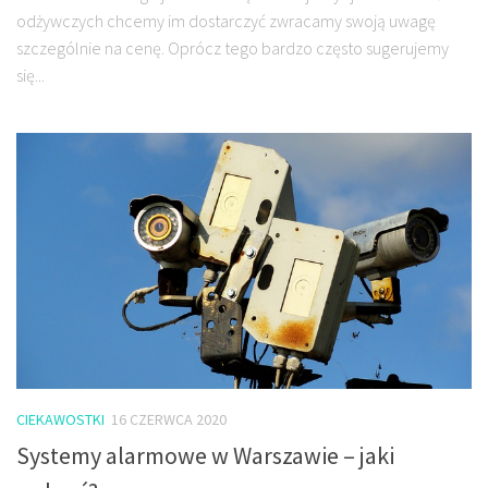
odżywczych chcemy im dostarczyć zwracamy swoją uwagę
szczególnie na cenę. Oprócz tego bardzo często sugerujemy
się...
CIEKAWOSTKI
16 CZERWCA 2020
Systemy alarmowe w Warszawie – jaki