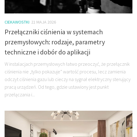
CIEKAWOSTKI
21 MAJA 2026
Przełączniki ciśnienia w systemach
przemysłowych: rodzaje, parametry
techniczne i dobór do aplikacji
W instalacjach przemysłowych łatwo przeoczyć, że przełącznik
ciśnienia nie „tylko pokazuje” wartość procesu, lecz zamienia
odczyt ciśnienia gazu lub cieczy na sygnał elektryczny sterujący
pracą urządzeń. Od tego, gdzie ustawiony jest punkt
przełączania i...