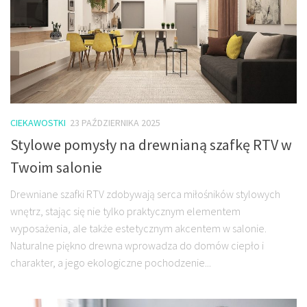
CIEKAWOSTKI
23 PAŹDZIERNIKA 2025
Stylowe pomysły na drewnianą szafkę RTV w
Twoim salonie
Drewniane szafki RTV zdobywają serca miłośników stylowych
wnętrz, stając się nie tylko praktycznym elementem
wyposażenia, ale także estetycznym akcentem w salonie.
Naturalne piękno drewna wprowadza do domów ciepło i
charakter, a jego ekologiczne pochodzenie...