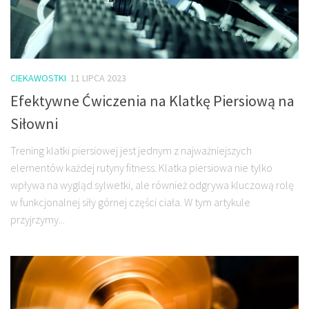
CIEKAWOSTKI
11 LIPCA 2023
Efektywne Ćwiczenia na Klatkę Piersiową na
Siłowni
Trening klatki piersiowej jest jednym z najważniejszych
elementów każdej rutyny fitness. Klatka piersiowa nie tylko
wpływa na wygląd sylwetki, ale również odgrywa kluczową rolę
w funkcjonalnej siły górnej części ciała. W tym artykule
przyjrzymy...