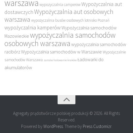
warszawa
Wypożyczalnia aut
wypozyczalnia camperow
Wypożyczalnia aut osobowych
dostawczych
warszawa
wypożyczalnia busów osobowych lotnisko Poznań
wypożyczalnia kamperów
Wypożyczalnia samochodów
wypożyczalnia samochodów
Mazowieckie
osobowych warszawa
wypożyczalnia samochodów
racibórz
Wypożyczalnia samochodów w Warszawie
Wypożyczalnie
Ładowarki do
samochodów Warszawa
zamów holowanie kraków
akumulatorów
Agregaty prądotwórcze polskiej produkcji © 2026. All Rights
Reserved.
Powered by
WordPress
. Theme by
Press Customizr
.