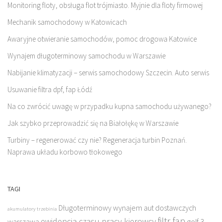
Monitoring floty, obsługa flot trójmiasto. Myjnie dla floty firmowej
Mechanik samochodowy w Katowicach
Awaryjne otwieranie samochodów, pomoc drogowa Katowice
Wynajem długoterminowy samochodu w Warszawie
Nabijanie klimatyzacji – serwis samochodowy Szczecin. Auto serwis
Usuwanie filtra dpf, fap Łódź
Na co zwrócić uwagę w przypadku kupna samochodu używanego?
Jak szybko przeprowadzić się na Białołękę w Warszawie
Turbiny – regenerować czy nie? Regeneracja turbin Poznań.
Naprawa układu korbowo tłokowego
TAGI
Długoterminowy wynajem aut dostawczych
akumulatory trzebinia
filtr fap
ewidencja czasu pracy kierowcy
warszawa
golf 3