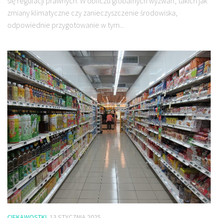
się regulacji prawnych. W obliczu globalnych wyzwań, takich jak
zmiany klimatyczne czy zanieczyszczenie środowiska,
odpowiednie przygotowanie w tym...
CIEKAWOSTKI
13 STYCZNIA 2025