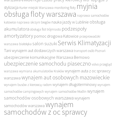
myjnia
stylizacja
Kurier miejski Warszawa
monitoring floty
obsługa floty warszawa
naprawa samochodów
obsługa
nauka jazdy w Lublinie
katowice
naprawa skrzyni biegów
podzespoły
akumulatora
obsługa flot trójmiasto
amortyzatory
pomoc drogowa Katowice
przeprowadzki
Serwis Klimatyzacji
salon suzuki
warszawa białołęka
Tani wynajem aut dostawczych warszawa
transport osób Poznań
ubezpieczenie komunikacyjne Warszawa Bemowo
ubezpieczenie samochodu piaseczno
volvo przegląd
wynajem auta z oc sprawcy
warszawa
wymiana akumulatorów Kraków
wynajem aut osobowych mazowieckie
warszawa
wynajem długoterminowy
wynajem busów z kierowcą radom
wynajem
wynajem
samochodów campingowych
wynajem samochodów Modlin
samochodów osobowych warszawa
wynajem
wynajem
samochodów warszawa
samochodów z oc sprawcy