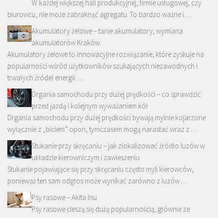
W każdej większej hali produkcyjnej, firmie usługowej, czy
biurowcu, nie może zabraknąć agregatu. To bardzo ważne i …
Akumulatory żelowe – tanie akumulatory, wymiana
akumulatorów Kraków
Akumulatory żelowe to innowacyjne rozwiązanie, które zyskuje na
popularności wśród użytkowników szukających niezawodnych i
trwałych źródeł energii. …
Drgania samochodu przy dużej prędkości – co sprawdzić
przed jazdą i kolejnym wyważaniem kół
Drgania samochodu przy dużej prędkości bywają mylnie kojarzone
wyłącznie z „biciem” opon, tymczasem mogą narastać wraz z …
Stukanie przy skręcaniu – jak zlokalizować źródło luzów w
układzie kierowniczym i zawieszeniu
Stukanie pojawiające się przy skręcaniu często myli kierowców,
ponieważ ten sam odgłos może wynikać zarówno z luzów …
Psy rasowe – Akita Inu
Psy rasowe cieszą się dużą popularnością, głównie ze