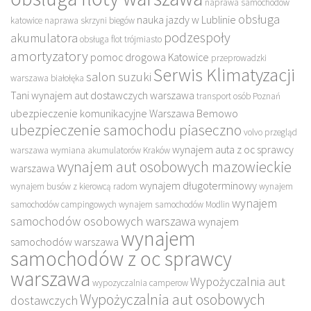
naprawa samochodów
obsługa
nauka jazdy w Lublinie
katowice
naprawa skrzyni biegów
podzespoły
akumulatora
obsługa flot trójmiasto
amortyzatory
pomoc drogowa Katowice
przeprowadzki
Serwis Klimatyzacji
salon suzuki
warszawa białołęka
Tani wynajem aut dostawczych warszawa
transport osób Poznań
ubezpieczenie komunikacyjne Warszawa Bemowo
ubezpieczenie samochodu piaseczno
volvo przegląd
wynajem auta z oc sprawcy
warszawa
wymiana akumulatorów Kraków
wynajem aut osobowych mazowieckie
warszawa
wynajem długoterminowy
wynajem busów z kierowcą radom
wynajem
wynajem
samochodów campingowych
wynajem samochodów Modlin
samochodów osobowych warszawa
wynajem
wynajem
samochodów warszawa
samochodów z oc sprawcy
warszawa
Wypożyczalnia aut
wypozyczalnia camperow
Wypożyczalnia aut osobowych
dostawczych