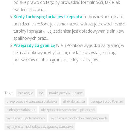
polskie prawo do tego by prowadzić formalności, takie jak
ewidencja czasu...
Kiedy turbosprężarka jest zepsuta
Turbosprężarka jest to
urządzenie złożone jak sama nazwa wskazuje z dwóch części:
turbiny i sprężarki. Jej zadaniem jest doładowywanie silników
spalinowych oraz...
Przejazdy za granicę
Wielu Polaków wyjeżdża za granicę w
celu zarobkowym. Aby tam się dostać korzystają z usług
przewozów osób za granicę. Jednym z krajów...
Tags:
bus Anglia
lpg
nauka jazdy w Lublinie
przeprowadzki warszawa białołęka
silnik do jachtu
transport osób Poznań
turbosprężarki skup
ubezpieczenie samochodu piaseczno
wynajem długoterminowy
wynajem samochodów campingowych
wynajem samochodów z oc sprawcy warszawa