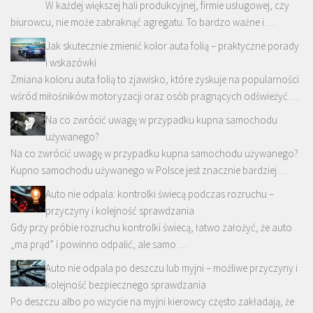
W każdej większej hali produkcyjnej, firmie usługowej, czy
biurowcu, nie może zabraknąć agregatu. To bardzo ważne i …
Jak skutecznie zmienić kolor auta folią – praktyczne porady
i wskazówki
Zmiana koloru auta folią to zjawisko, które zyskuje na popularności
wśród miłośników motoryzacji oraz osób pragnących odświeżyć …
Na co zwrócić uwagę w przypadku kupna samochodu
używanego?
Na co zwrócić uwagę w przypadku kupna samochodu używanego?
Kupno samochodu używanego w Polsce jest znacznie bardziej …
Auto nie odpala: kontrolki świecą podczas rozruchu –
przyczyny i kolejność sprawdzania
Gdy przy próbie rozruchu kontrolki świecą, łatwo założyć, że auto
„ma prąd” i powinno odpalić, ale samo …
Auto nie odpala po deszczu lub myjni – możliwe przyczyny i
kolejność bezpiecznego sprawdzania
Po deszczu albo po wizycie na myjni kierowcy często zakładają, że