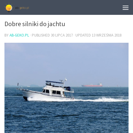
MOTORYZACJA
Dobre silniki do jachtu
BY
AB-GEKO.PL
· PUBLISHED
30 LIPCA 2017
· UPDATED
13 WRZEŚNIA 2018