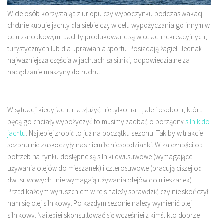
Wiele osób korzystając z urlopu czy wypoczynku podczas wakacji
chętnie kupuje jachty dla siebie czy w celu wypożyczania go innym w
celu zarobkowym. Jachty produkowane są w celach rekreacyjnych,
turystycznych lub dla uprawiania sportu. Posiadają żagiel. Jednak
najważniejszą częścią w jachtach są silniki, odpowiedzialne za
napędzanie maszyny do ruchu.
W sytuacji kiedy jacht ma służyć nie tylko nam, ale i osobom, które
będą go chciały wypożyczyć to musimy zadbać o porządny
silnik do
jachtu
. Najlepiej zrobić to już na początku sezonu. Tak by w trakcie
sezonu nie zaskoczyły nas niemiłe niespodzianki. W zależności od
potrzeb na rynku dostępne są silniki dwusuwowe (wymagające
używania olejów do mieszanek) i czterosuwowe (pracują ciszej od
dwusuwowych i nie wymagają używania olejów do mieszanek).
Przed każdym wyruszeniem w rejs należy sprawdzić czy nie skończył
nam się olej silnikowy. Po każdym sezonie należy wymienić olej
silnikowy. Najlepiej skonsultować się wcześniej z kimś, kto dobrze