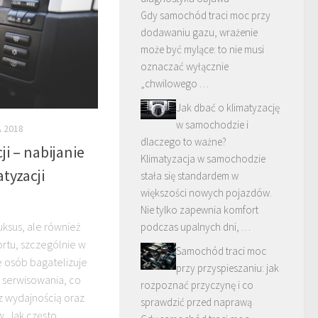
Gdy samochód traci moc przy
dodawaniu gazu, wrażenie
może być mylące: to nie musi
oznaczać wyłącznie
„chwilowego …
Jak dbać o klimatyzację
w samochodzie i
A 2018
dlaczego to ważne?
ji – nabijanie
Klimatyzacja w samochodzie
tyzacji
stała się standardem w
większości nowych pojazdów.
Nie tylko zapewnia komfort
luksus, ale również
podczas upalnych dni, …
rtu, szczególnie w
Samochód traci moc
e osób bagatelizuje
przy przyspieszaniu: jak
 serwisowania, co
rozpoznać przyczynę i co
 wydajnością oraz
sprawdzić przed naprawą
. Jak często