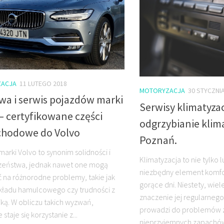
ACJA
11 LUTEGO 2018
MOTORYZACJA
30 STYCZNI
wa i serwis pojazdów marki
Serwisy klimatyzac
– certyfikowane części
odgrzybianie klima
hodowe do Volvo
Poznań.
marki Volvo to synonim solidności i
Klimatyzacja to nie tylko 
zeństwa, jednak nawet one mogą
niezbędny element komfo
 na różnorodne problemy, takie jak
gorące dni. Niestety, wiel
kładu hamulcowego czy trudności z
znaczenie jej regularnego
iką. W obliczu takich wyzwań,
prowadzi do problemów z
staje się korzystanie z...
nieprzyjemnych zapachów