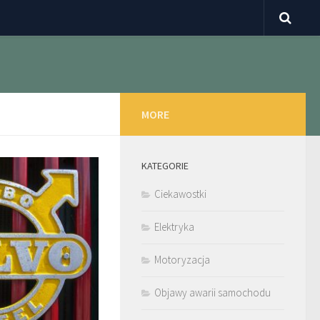
MORE
KATEGORIE
Ciekawostki
Elektryka
Motoryzacja
Objawy awarii samochodu