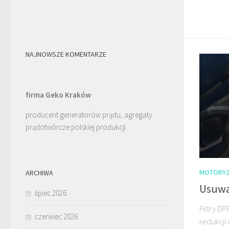
NAJNOWSZE KOMENTARZE
firma Geko Kraków
producent generatorów prądu, agregaty
prądotwórcze polskiej produkcji
MOTORYZ
ARCHIWA
Usuwan
lipiec 2026
Filtry D
czerwiec 2026
redukcji 