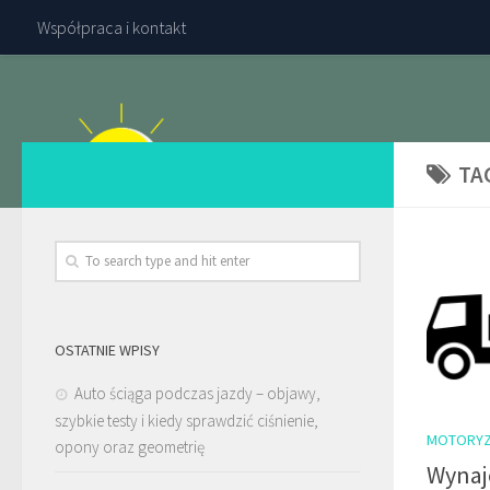
Współpraca i kontakt
TA
OSTATNIE WPISY
Auto ściąga podczas jazdy – objawy,
szybkie testy i kiedy sprawdzić ciśnienie,
MOTORYZ
opony oraz geometrię
Wynaj