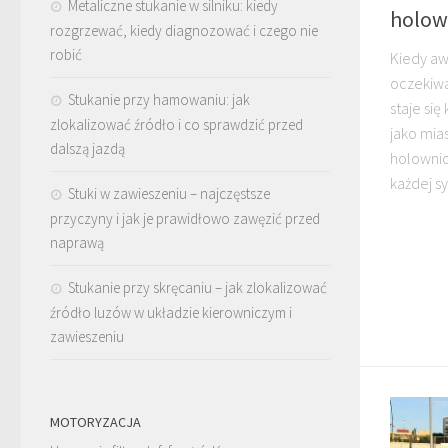
Metaliczne stukanie w silniku: kiedy
holow
rozgrzewać, kiedy diagnozować i czego nie
robić
Kiedy aw
oczekiw
Stukanie przy hamowaniu: jak
staje si
zlokalizować źródło i co sprawdzić przed
jako mias
dalszą jazdą
holownic
każdej sy
Stuki w zawieszeniu – najczęstsze
przyczyny i jak je prawidłowo zawęzić przed
naprawą
Stukanie przy skręcaniu – jak zlokalizować
źródło luzów w układzie kierowniczym i
zawieszeniu
MOTORYZACJA