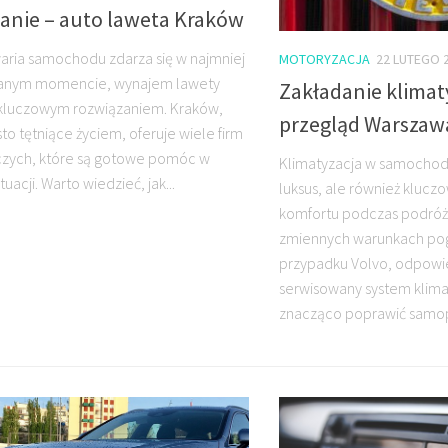
anie – auto laweta Kraków
aria samochodu zdarza się w najmniej
MOTORYZACJA
22 LUTEGO 
anym momencie, wynajem lawety
Zakładanie klimaty
ę kluczowym rozwiązaniem. Kraków,
przegląd Warszaw
to tętniące życiem, oferuje wiele firm
zych, które są gotowe pomóc w
Klimatyzacja w samochodz
tuacji. Warto wiedzieć, jak...
luksus, ale również kluc
komfortu podczas podróż
zmiennych warunkach po
przypadku Volvo, odpowie
serwisowany system klima
znacząco poprawić samopo