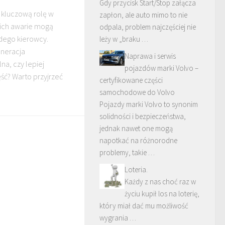
Gdy przycisk Start/Stop załącza
 kluczową rolę w
zapłon, ale auto mimo to nie
k ich awarie mogą
odpala, problem najczęściej nie
dego kierowcy.
leży w „braku …
eneracja
Naprawa i serwis
lna, czy lepiej
pojazdów marki Volvo –
ć? Warto przyjrzeć
certyfikowane części
samochodowe do Volvo
Pojazdy marki Volvo to synonim
solidności i bezpieczeństwa,
jednak nawet one mogą
napotkać na różnorodne
problemy, takie …
Loteria.
Każdy z nas choć raz w
życiu kupił los na loterię,
który miał dać mu możliwość
wygrania …