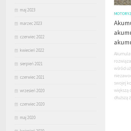
maj 2023
MOTORYZ
Akumu
marzec 2023
akumu
czerwiec 2022
akumu
kwiecień 2022
Akumulat
rozwiąza
sierpień 2021
wśród uż
niezawodn
czerwiec 2021
swojej ko
większą 
wrzesień 2020
dłuższą 
czerwiec 2020
maj 2020
kwiecień 2020