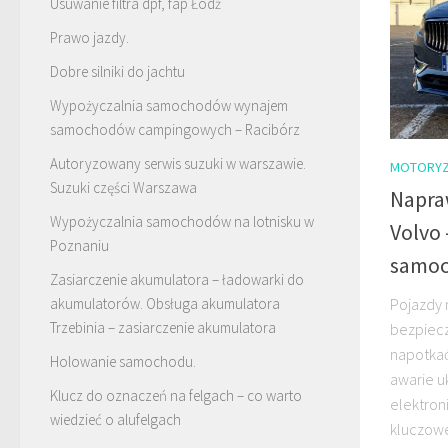
Usuwanie filtra dpf, fap Łódź
Prawo jazdy.
Dobre silniki do jachtu
Wypożyczalnia samochodów wynajem
samochodów campingowych – Racibórz
Autoryzowany serwis suzuki w warszawie.
MOTORYZ
Suzuki części Warszawa
Napra
Wypożyczalnia samochodów na lotnisku w
Volvo 
Poznaniu
samoc
Zasiarczenie akumulatora – ładowarki do
Pojazdy 
akumulatorów. Obsługa akumulatora
Trzebinia – zasiarczenie akumulatora
bezpiec
napotkać
Holowanie samochodu.
awarie u
Klucz do oznaczeń na felgach – co warto
elektron
wiedzieć o alufelgach
kluczowe 