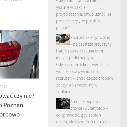
Gdy samochód traci moc
właśnie w trakcie
przyspieszania, łatwo uznać, że
problem leży „po prostu w
paliwie” …
Rozrusznik kręci wolno
– najczęstsze przyczyny
i jak je zawęzić (akumulator,
masa, spadki napięcia)
Gdy rozrusznik kręci wyraźnie
wolniej, łatwo winić sam
rozrusznik, choć często problem
zaczyna się wcześniej w
2018
zasilaniu. …
ować czy nie?
Auto nie odpala z
n Poznań.
przycisku Start/Stop –
korbowo
co sprawdzić, gdy zapłon
działa, ale rozrusznik nie rusza