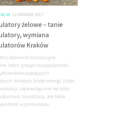
ACJA
12 GRUDNIA 2017
latory żelowe – tanie
latory, wymiana
latorów Kraków
ory żelowe to innowacyjne
nie, które zyskuje na popularności
ytkowników szukających
ych i trwałych źródeł energii. Dzięki
nstrukcji, zapewniają one nie tylko
odporność na wstrząsy, ale także
żywotność w porównaniu...