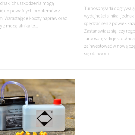
jednak ich uszkodzenia mogą
Turbosprężarki odgrywają
ić do poważnych problemów z
wydajności silnika, jedna
. Wzrastające koszty napraw oraz
spędzać sen z powiek każ
z mocą silnika to...
Zastanawiasz się, czy reg
turbosprężarki jest opłaca
zainwestować w nową częś
się objawom...