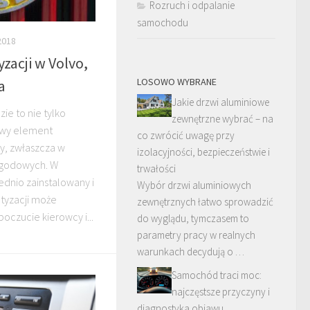
Rozruch i odpalanie
samochodu
2018
zacji w Volvo,
LOSOWO WYBRANE
a
Jakie drzwi aluminiowe
ie to nie tylko
zewnętrzne wybrać – na
zowy element
co zwrócić uwagę przy
y, zwłaszcza w
izolacyjności, bezpieczeństwie i
godowych. W
trwałości
dnio zainstalowany i
Wybór drzwi aluminiowych
tyzacji może
zewnętrznych łatwo sprowadzić
czucie kierowcy i...
do wyglądu, tymczasem to
parametry pracy w realnych
warunkach decydują o …
Samochód traci moc:
najczęstsze przyczyny i
diagnostyka objawu