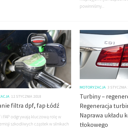
powinniśmy...
MOTORYZACJA
3 STYCZNIA 
Turbiny – regener
ACJA
12 STYCZNIA 2018
ie filtra dpf, fap Łódź
Regeneracja turbi
Naprawa układu 
PF i FAP odgrywają kluczową rolę w
tłokowego
emisji szkodliwych cząstek w silnikach