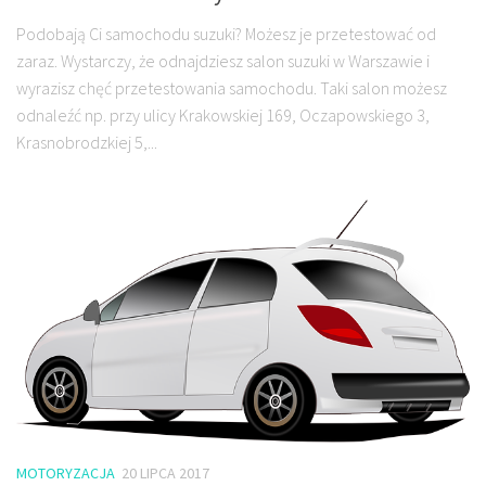
Podobają Ci samochodu suzuki? Możesz je przetestować od
zaraz. Wystarczy, że odnajdziesz salon suzuki w Warszawie i
wyrazisz chęć przetestowania samochodu. Taki salon możesz
odnaleźć np. przy ulicy Krakowskiej 169, Oczapowskiego 3,
Krasnobrodzkiej 5,...
MOTORYZACJA
20 LIPCA 2017