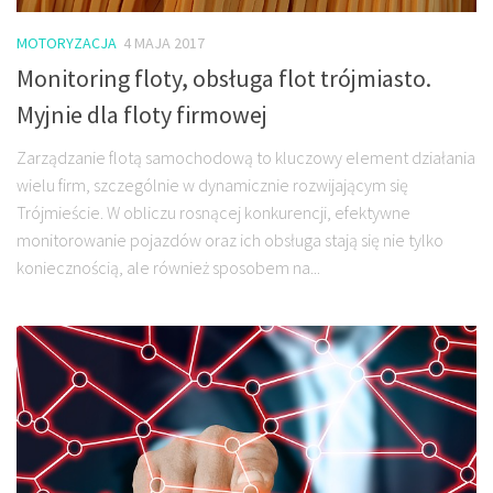
MOTORYZACJA
4 MAJA 2017
Monitoring floty, obsługa flot trójmiasto.
Myjnie dla floty firmowej
Zarządzanie flotą samochodową to kluczowy element działania
wielu firm, szczególnie w dynamicznie rozwijającym się
Trójmieście. W obliczu rosnącej konkurencji, efektywne
monitorowanie pojazdów oraz ich obsługa stają się nie tylko
koniecznością, ale również sposobem na...