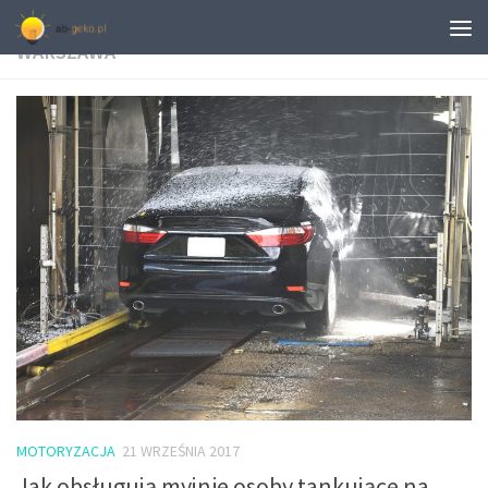
TAGGED:
WYPOŻYCZALNIE SAMOCHODÓW
WARSZAWA
MOTORYZACJA
21 WRZEŚNIA 2017
Jak obsługują myjnie osoby tankujące na