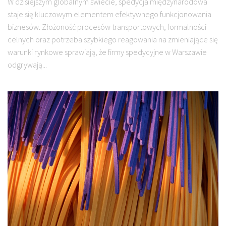
W dzisiejszym globalnym świecie, spedycja międzynarodowa
staje się kluczowym elementem efektywnego funkcjonowania
biznesów. Złożoność procesów transportowych, formalności
celnych oraz potrzeba szybkiego reagowania na zmieniające się
warunki rynkowe sprawiają, że firmy spedycyjne w Warszawie
odgrywają...