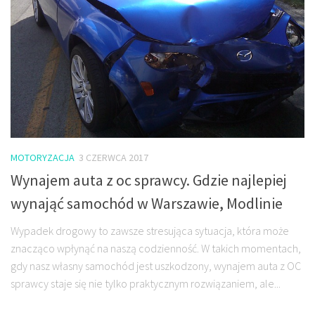
MOTORYZACJA
3 CZERWCA 2017
Wynajem auta z oc sprawcy. Gdzie najlepiej
wynająć samochód w Warszawie, Modlinie
Wypadek drogowy to zawsze stresująca sytuacja, która może
znacząco wpłynąć na naszą codzienność. W takich momentach,
gdy nasz własny samochód jest uszkodzony, wynajem auta z OC
sprawcy staje się nie tylko praktycznym rozwiązaniem, ale...