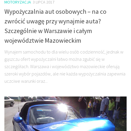
MOTORYZACJA
3 LIPCA 2017
Wypożyczalnia aut osobowych – na co
zwrócić uwagę przy wynajmie auta?
Szczególnie w Warszawie i całym
województwie Mazowieckim
Wynajem samochodu to dla wielu osób codzienność, jednak w
gąszczu ofert wypożyczalni łatwo można zgubić się w
szczegółach. Warszawa i województwo mazowieckie oferują
szeroki wybór pojazdów, ale nie każda wypożyczalnia zapewnia
uczciwe warunki oraz...