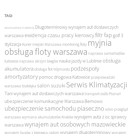
TAGI
Długoterminowy wynajem aut dostawczych
akumulatory trzebinia
filtr fap
ewidencja czasu pracy kierowcy
warszawa
golf 3
myjnia
stylizacja
Kurier miejski Warszawa
monitoring floty
obsługa floty warszawa
naprawa samochodów
obsługa
nauka jazdy w Lublinie
katowice
naprawa skrzyni biegów
podzespoły
akumulatora
obsługa flot trójmiasto
amortyzatory
pomoc drogowa Katowice
przeprowadzki
Serwis Klimatyzacji
salon suzuki
warszawa białołęka
Tani wynajem aut dostawczych warszawa
transport osób Poznań
ubezpieczenie komunikacyjne Warszawa Bemowo
ubezpieczenie samochodu piaseczno
volvo przegląd
wynajem auta z oc sprawcy
warszawa
wymiana akumulatorów Kraków
wynajem aut osobowych mazowieckie
warszawa
wynajem długoterminowy
wynajem busów z kierowcą radom
wynajem