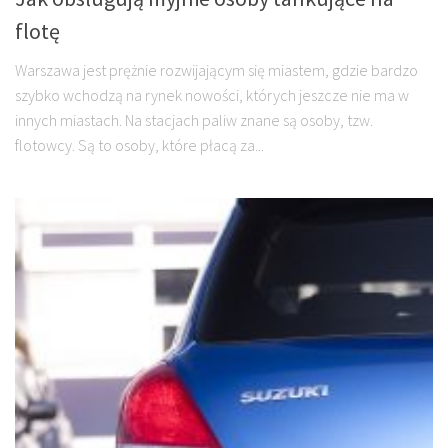
flotę
Warszawa jest prężnie rozwijającym się miastem, gdzie bardzo
szybko wchodzą na rynek nowości, których jeszcze nie ma w
innych miastach. Na stacjach paliw znane są osoby, tzw.
flotowcy. Są to osoby, które płacą za...