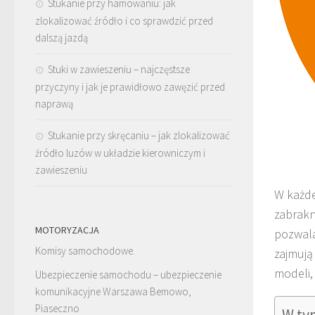
Stukanie przy hamowaniu: jak
zlokalizować źródło i co sprawdzić przed
dalszą jazdą
Stuki w zawieszeniu – najczęstsze
przyczyny i jak je prawidłowo zawęzić przed
naprawą
Stukanie przy skręcaniu – jak zlokalizować
źródło luzów w układzie kierowniczym i
zawieszeniu
W każde
zabrakn
MOTORYZACJA
pozwala
Komisy samochodowe.
zajmują
modeli, 
Ubezpieczenie samochodu – ubezpieczenie
komunikacyjne Warszawa Bemowo,
Piaseczno
W ty