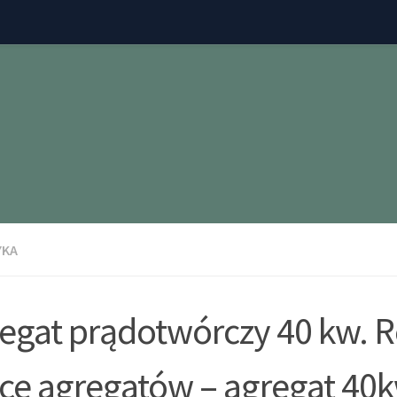
YKA
egat prądotwórczy 40 kw. 
e agregatów – agregat 40