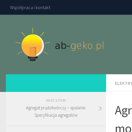
Współpraca i kontakt
ELEKTR
NEXT STORY
Agr
Agregat prądotwórczy – spalanie.
Specyfikacja agregatów
moc