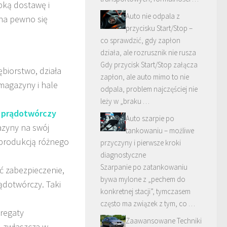
bką dostawę i
Auto nie odpala z
 na pewno się
przycisku Start/Stop –
co sprawdzić, gdy zapłon
działa, ale rozrusznik nie rusza
Gdy przycisk Start/Stop załącza
biorstwo, działa
zapłon, ale auto mimo to nie
 magazyny i hale
odpala, problem najczęściej nie
leży w „braku …
t prądotwórczy
Auto szarpie po
azyny na swój
tankowaniu – możliwe
 produkcją różnego
przyczyny i pierwsze kroki
diagnostyczne
Szarpanie po zatankowaniu
ć zabezpieczenie,
bywa mylone z „pechem do
ądotwórczy. Taki
konkretnej stacji”, tymczasem
często ma związek z tym, co …
regaty
Zaawansowane Techniki
, zwłaszcza w