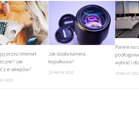
Panele na 
Jak działa kamera
py przez Internet
podłogowe 
kopułkowa?
ieczne? Jak
wybrać i d
ć z e-sklepów?
25 MAJA 2020
29 MAJA 202
IA 2019