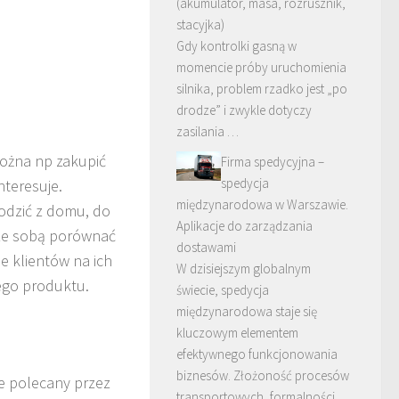
(akumulator, masa, rozrusznik,
stacyjka)
Gdy kontrolki gasną w
momencie próby uruchomienia
silnika, problem rzadko jest „po
drodze” i zwykle dotyczy
zasilania …
można np zakupić
Firma spedycyjna –
spedycja
nteresuje.
międzynarodowa w Warszawie.
hodzić z domu, do
Aplikacje do zarządzania
 ze sobą porównać
dostawami
e klientów na ich
W dzisiejszym globalnym
tego produktu.
świecie, spedycja
międzynarodowa staje się
kluczowym elementem
efektywnego funkcjonowania
biznesów. Złożoność procesów
ie polecany przez
transportowych, formalności …