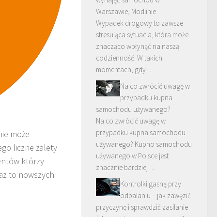
Warszawie, Modlinie
Wypadek drogowy to zawsze
stresująca sytuacja, która może
znacząco wpłynąć na naszą
codzienność. W takich
momentach, gdy …
Na co zwrócić uwagę w
przypadku kupna
samochodu używanego?
Na co zwrócić uwagę w
przypadku kupna samochodu
 nie może
używanego? Kupno samochodu
go liczne zalety
używanego w Polsce jest
entów którzy
znacznie bardziej …
raz to nowszych
Kontrolki gasną przy
odpalaniu – jak zawęzić
przyczynę i sprawdzić zasilanie