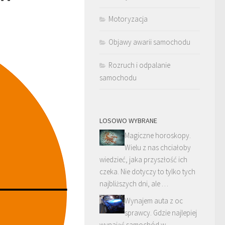
Motoryzacja
Objawy awarii samochodu
Rozruch i odpalanie
samochodu
LOSOWO WYBRANE
Magiczne horoskopy.
Wielu z nas chciałoby
wiedzieć, jaka przyszłość ich
czeka. Nie dotyczy to tylko tych
najbliższych dni, ale …
Wynajem auta z oc
sprawcy. Gdzie najlepiej
wynająć samochód w