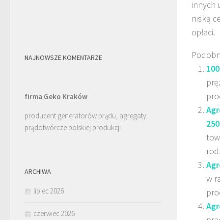
innych 
niską c
opłaci.
Podobn
NAJNOWSZE KOMENTARZE
100
prę
pro
firma Geko Kraków
Agr
producent generatorów prądu, agregaty
250
prądotwórcze polskiej produkcji
tow
rod
Agr
ARCHIWA
w r
lipiec 2026
pro
Agr
czerwiec 2026
prą