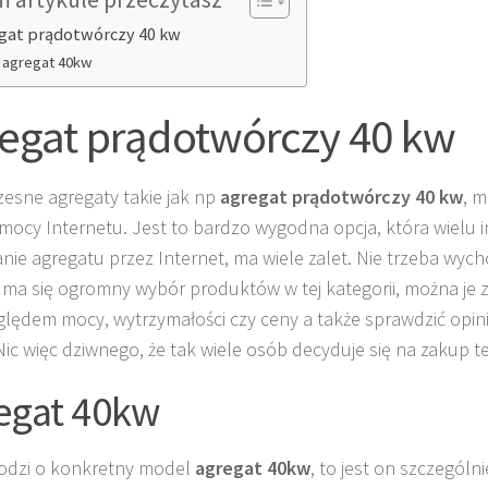
gat prądotwórczy 40 kw
agregat 40kw
egat prądotwórczy 40 kw
esne agregaty takie jak np
agregat prądotwórczy 40 kw
, 
mocy Internetu. Jest to bardzo wygodna opcja, która wielu i
ie agregatu przez Internet, ma wiele zalet. Nie trzeba wyc
ma się ogromny wybór produktów w tej kategorii, można je
lędem mocy, wytrzymałości czy ceny a także sprawdzić opini
Nic więc dziwnego, że tak wiele osób decyduje się na zakup 
egat 40kw
hodzi o konkretny model
agregat 40kw
, to jest on szczególn