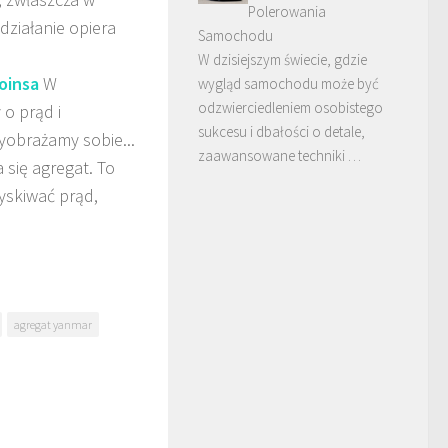
Polerowania
działanie opiera
Samochodu
W dzisiejszym świecie, gdzie
oinsa
W
wygląd samochodu może być
odzwierciedleniem osobistego
o prąd i
sukcesu i dbałości o detale,
yobrażamy sobie...
zaawansowane techniki …
a się agregat. To
yskiwać prąd,
agregat yanmar