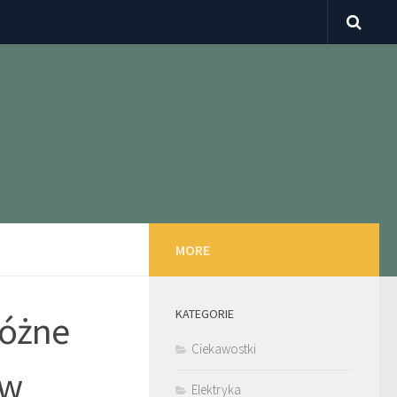
MORE
KATEGORIE
Różne
Ciekawostki
kw
Elektryka