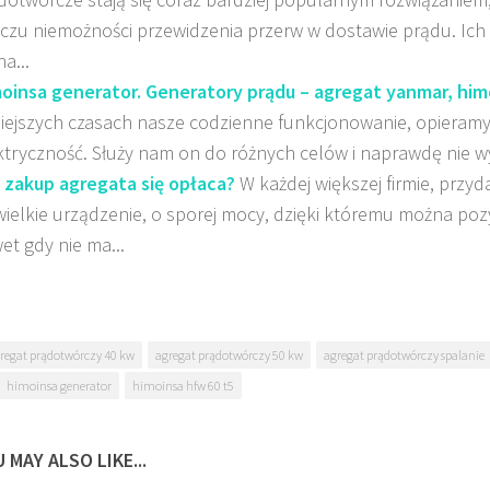
iczu niemożności przewidzenia przerw w dostawie prądu. Ich 
na...
oinsa generator. Generatory prądu – agregat yanmar, him
siejszych czasach nasze codzienne funkcjonowanie, opieramy 
ktryczność. Służy nam on do różnych celów i naprawdę nie w
 zakup agregata się opłaca?
W każdej większej firmie, przyd
wielkie urządzenie, o sporej mocy, dzięki któremu można poz
et gdy nie ma...
regat prądotwórczy 40 kw
agregat prądotwórczy 50 kw
agregat prądotwórczy spalanie
himoinsa generator
himoinsa hfw 60 t5
 MAY ALSO LIKE...