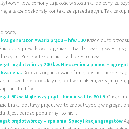
użytkowników, ceniony za jakość w stosunku do ceny, za szy
enę, a także doskonały kontakt ze sprzedającym. Taki zakup
e posty:
 kva generator. Awaria prądu – hfw 100
Każde duże przedsię
żnie dzięki prawidłowej organizacji. Bardzo ważną kwestią są
dukcyjne. Praca w takich miejscach często trwa...
egat prądotwórczy 200 kw. Nieoceniona pomoc – agrega
 kva cena.
Dobrze zorganizowana firma, posiada liczne mag
ar, a także hale produkcyjne, pod warunkiem, że zajmuje się
zaju produktów....
egat 50kw. Najlepszy prąd – himoinsa hfw 60 t5.
Chcąc mie
azie braku dostawy prądu, warto zaopatrzyć się w agregat pr
dukt jest bardzo popularny i to nie...
egat prądotwórczy – spalanie. Specyfikacja agregatów
Ag
dotwórcze stają się coraz bardziej popularnym rozwiązaniem