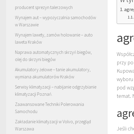
producent sprezyn talerzowych
agre
Wynajem aut – wypożyczalnia samochodów
w Warszawie
agr
Wynajem lawety, zamów holowanie – auto
laweta Kraków
Naprawa automatycznych skrzyń biegów,
Współcz
olej do skrzyni biegów
przy po
Akumulatory żelowe – tanie akumulatory,
Kupowan
wymiana akumulatorów Kraków
wyboru 
Serwisy klimatyzacji – nabijanie odgrzybianie
pod wzg
klimatyzacji Poznań.
temat. 
Zaawansowane Techniki Polerowania
agr
Samochodu
Zakładanie klimatyzacji w Volvo, przegląd
Jeśli c
Warszawa