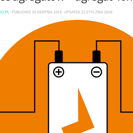
KO.PL
· PUBLISHED
30 SIERPNIA 2018
· UPDATED
22 STYCZNIA 2026