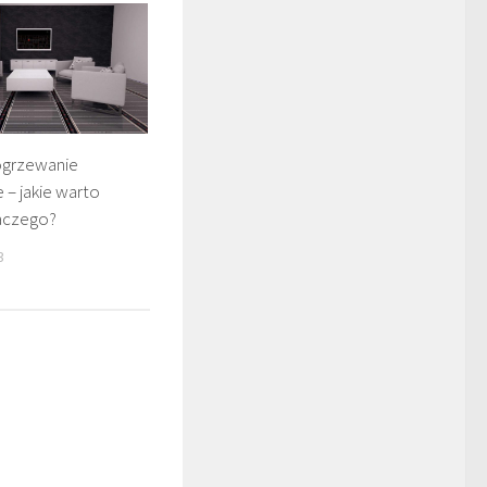
ogrzewanie
– jakie warto
laczego?
3