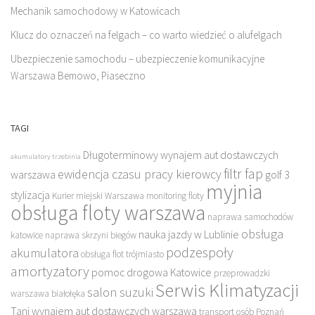
Mechanik samochodowy w Katowicach
Klucz do oznaczeń na felgach – co warto wiedzieć o alufelgach
Ubezpieczenie samochodu – ubezpieczenie komunikacyjne
Warszawa Bemowo, Piaseczno
TAGI
Długoterminowy wynajem aut dostawczych
akumulatory trzebinia
filtr fap
ewidencja czasu pracy kierowcy
warszawa
golf 3
myjnia
stylizacja
Kurier miejski Warszawa
monitoring floty
obsługa floty warszawa
naprawa samochodów
obsługa
nauka jazdy w Lublinie
katowice
naprawa skrzyni biegów
podzespoły
akumulatora
obsługa flot trójmiasto
amortyzatory
pomoc drogowa Katowice
przeprowadzki
Serwis Klimatyzacji
salon suzuki
warszawa białołęka
Tani wynajem aut dostawczych warszawa
transport osób Poznań