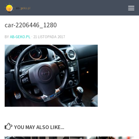
0
car-2206446_1280
BY
AB-GEKO.PL
·
21 LISTOPADA 2017
YOU MAY ALSO LIKE...