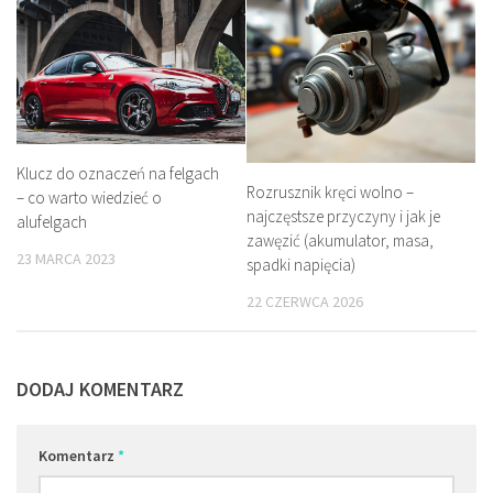
Klucz do oznaczeń na felgach
Rozrusznik kręci wolno –
– co warto wiedzieć o
najczęstsze przyczyny i jak je
alufelgach
zawęzić (akumulator, masa,
23 MARCA 2023
spadki napięcia)
22 CZERWCA 2026
DODAJ KOMENTARZ
Komentarz
*