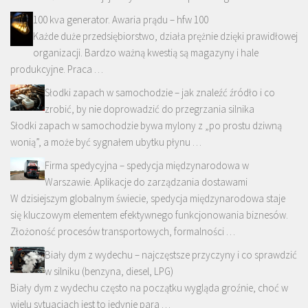
100 kva generator. Awaria prądu – hfw 100
Każde duże przedsiębiorstwo, działa prężnie dzięki prawidłowej
organizacji. Bardzo ważną kwestią są magazyny i hale
produkcyjne. Praca …
Słodki zapach w samochodzie – jak znaleźć źródło i co
zrobić, by nie doprowadzić do przegrzania silnika
Słodki zapach w samochodzie bywa mylony z „po prostu dziwną
wonią”, a może być sygnałem ubytku płynu …
Firma spedycyjna – spedycja międzynarodowa w
Warszawie. Aplikacje do zarządzania dostawami
W dzisiejszym globalnym świecie, spedycja międzynarodowa staje
się kluczowym elementem efektywnego funkcjonowania biznesów.
Złożoność procesów transportowych, formalności …
Biały dym z wydechu – najczęstsze przyczyny i co sprawdzić
w silniku (benzyna, diesel, LPG)
Biały dym z wydechu często na początku wygląda groźnie, choć w
wielu sytuacjach jest to jedynie para …