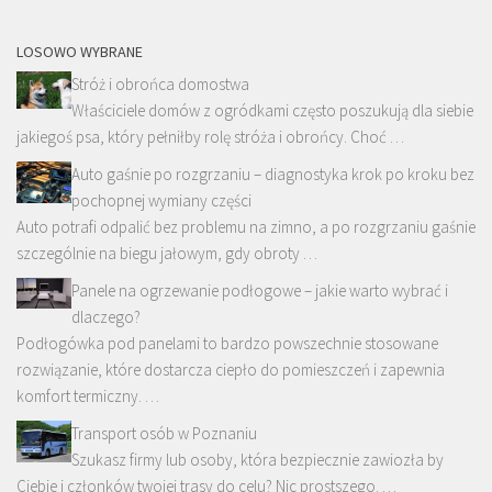
LOSOWO WYBRANE
Stróż i obrońca domostwa
Właściciele domów z ogródkami często poszukują dla siebie
jakiegoś psa, który pełniłby rolę stróża i obrońcy. Choć …
Auto gaśnie po rozgrzaniu – diagnostyka krok po kroku bez
pochopnej wymiany części
Auto potrafi odpalić bez problemu na zimno, a po rozgrzaniu gaśnie
szczególnie na biegu jałowym, gdy obroty …
Panele na ogrzewanie podłogowe – jakie warto wybrać i
dlaczego?
Podłogówka pod panelami to bardzo powszechnie stosowane
rozwiązanie, które dostarcza ciepło do pomieszczeń i zapewnia
komfort termiczny. …
Transport osób w Poznaniu
Szukasz firmy lub osoby, która bezpiecznie zawiozła by
Ciebie i członków twojej trasy do celu? Nic prostszego. …