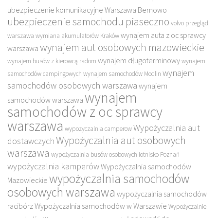
ubezpieczenie komunikacyjne Warszawa Bemowo
ubezpieczenie samochodu piaseczno
volvo przegląd
wynajem auta z oc sprawcy
warszawa
wymiana akumulatorów Kraków
wynajem aut osobowych mazowieckie
warszawa
wynajem długoterminowy
wynajem busów z kierowcą radom
wynajem
wynajem
samochodów campingowych
wynajem samochodów Modlin
samochodów osobowych warszawa
wynajem
wynajem
samochodów warszawa
samochodów z oc sprawcy
warszawa
Wypożyczalnia aut
wypozyczalnia camperow
Wypożyczalnia aut osobowych
dostawczych
warszawa
wypożyczalnia busów osobowych lotnisko Poznań
wypożyczalnia kamperów
Wypożyczalnia samochodów
wypożyczalnia samochodów
Mazowieckie
osobowych warszawa
wypożyczalnia samochodów
racibórz
Wypożyczalnia samochodów w Warszawie
Wypożyczalnie