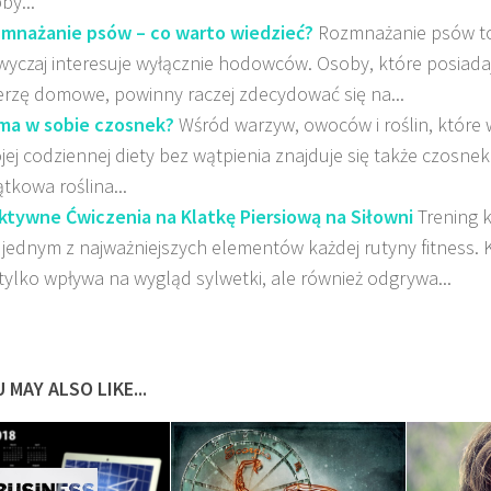
by...
mnażanie psów – co warto wiedzieć?
Rozmnażanie psów to
wyczaj interesuje wyłącznie hodowców. Osoby, które posiadaj
erzę domowe, powinny raczej zdecydować się na...
ma w sobie czosnek?
Wśród warzyw, owoców i roślin, które 
jej codziennej diety bez wątpienia znajduje się także czosnek
ątkowa roślina...
ktywne Ćwiczenia na Klatkę Piersiową na Siłowni
Trening k
t jednym z najważniejszych elementów każdej rutyny fitness. 
 tylko wpływa na wygląd sylwetki, ale również odgrywa...
 MAY ALSO LIKE...