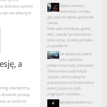
nio dobrany system
Objawy awarii po
tankowaniu: co robić,
ny sen we własnym
gdy auto nie odpala, gaśnie lub
zamula
Kiedy auto nie odpala, gaśnie
albo „zamula” po tankowaniu,
łatwo uznać, że winny jest tylko
przypadek na …
Jak skutecznie zmienić
kolor auta folią –
sję, a
praktyczne porady i wskazówki
Zmiana koloru auta folią to
zjawisko, które zyskuje na
popularności wśród miłośników
oring zewnętrzny,
motoryzacji oraz osób
 dookoła posesji.
pragnących odświeżyć …
aniu w centrum.
Agregat prądotwórczy –