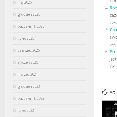
hob
maj 2026
Roz
grudzień 2025
zaz
zwi
październik 2025
Co 
swo
lipiec 2025
wyj
czerwiec 2025
Efe
jes
styczeń 2025
nie
marzec 2024
grudzień 2023
YOU
październik 2023
lipiec 2023