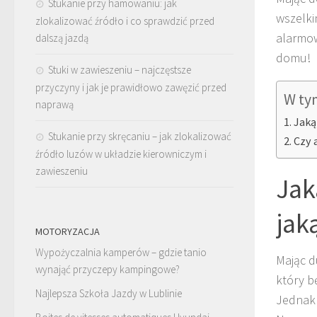
Stukanie przy hamowaniu: jak
wszelki
zlokalizować źródło i co sprawdzić przed
alarmow
dalszą jazdą
domu!
Stuki w zawieszeniu – najczęstsze
przyczyny i jak je prawidłowo zawęzić przed
W ty
naprawą
Jaką
Stukanie przy skręcaniu – jak zlokalizować
Czy 
źródło luzów w układzie kierowniczym i
zawieszeniu
Jak
jak
MOTORYZACJA
Wypożyczalnia kamperów – gdzie tanio
Mając d
wynająć przyczepy kampingowe?
który b
Najlepsza Szkoła Jazdy w Lublinie
Jednak 