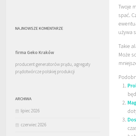
Twoje m
spać. C
ewentua
NAJNOWSZE KOMENTARZE
używa s
Takie a
firma Geko Kraków
Może so
mniejsz
producent generatorów prądu, agregaty
prądotwórcze polskiej produkcji
Podobn
Pro
będ
ARCHIWA
Mag
dot
lipiec 2026
Dos
czerwiec 2026
cza