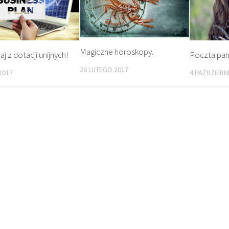
Magiczne horoskopy.
Poczta pa
j z dotacji unijnych!
26 LUTEGO 2017
4 PAŹDZIERN
2017