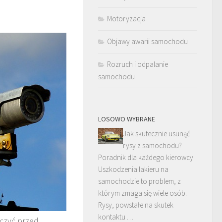
Motoryzacja
Objawy awarii samochodu
Rozruch i odpalanie
samochodu
LOSOWO WYBRANE
Jak skutecznie usunąć
rysy z samochodu?
Poradnik dla każdego kierowcy
Uszkodzenia lakieru na
samochodzie to problem, z
którym zmaga się wiele osób.
Rysy, powstałe na skutek
kontaktu …
eczyć przed