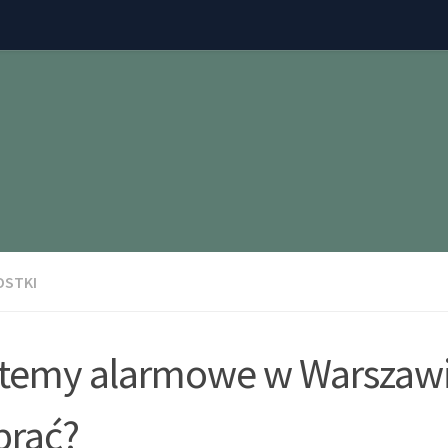
OSTKI
temy alarmowe w Warszawie
brać?