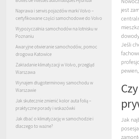
Boites de vitesses automatiques Hyundai
Nowocze
jest za
Naprawa i serwis pojazdów marki Volvo –
central
certyfikowane części samochodowe do Volvo
mieszka
Wypożyczalnia samochodów na lotnisku w
dowody 
Poznaniu
Jeśli c
Awaryjne otwieranie samochodów, pomoc
fachowc
drogowa Katowice
profesj
Zakładanie klimatyzacji w Volvo, przegląd
pewien,
Warszawa
Wynajem długoterminowy samochodu w
Czy
Warszawie
pry
Jak skutecznie zmienić kolor auta folią –
praktyczne porady i wskazówki
Jak dbać o klimatyzację w samochodzie i
Jak naj
dlaczego to ważne?
posesja
zamonto