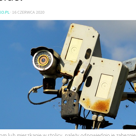
KO.PL
·
16 CZERWCA 2020
om lub mieszkanie w stolicy, należy odpowiednio je zabezpi