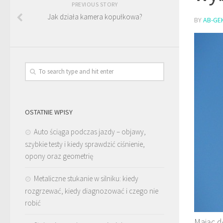
PREVIOUS STORY
Jak działa kamera kopułkowa?
BY
AB-GE
OSTATNIE WPISY
Auto ściąga podczas jazdy – objawy,
szybkie testy i kiedy sprawdzić ciśnienie,
opony oraz geometrię
Metaliczne stukanie w silniku: kiedy
rozgrzewać, kiedy diagnozować i czego nie
robić
Mając d