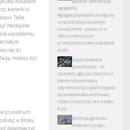
ytuacji wskazane
spalanie. Specyfikacja
agregatów
oczy kamerki w
Agregaty prądotwórcze stają się
lkon. Takie
coraz bardziej popularnym
być niezbędne
rozwiązaniem, zwłaszcza w
lub wandalizmu.
obliczu niemożności
skonałymi
przewidzenia przerw w dostawie
asz się do
prądu. …
lacją, możesz być
Zapach paliwa w
samochodzie – co
sprawdzić, gdy czuć benzynę w
kabinie lub pod maską
Gdy benzynowy zapach pojawia
się w kabinie albo pod maską,
często oznacza to, że w środku
krąży …
 na prywatnych
Himoinsa generator.
eszkasz w bloku,
Generatory prądu –
oli zabezpieczyć