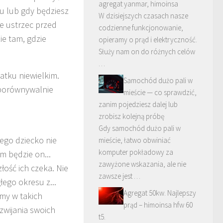
agregat yanmar, himoinsa
u lub gdy będziesz
W dzisiejszych czasach nasze
e ustrzec przed
codzienne funkcjonowanie,
ie tam, gdzie
opieramy o prąd i elektryczność.
Służy nam on do różnych celów
…
atku niewielkim.
Samochód dużo pali w
eporównywalnie
mieście — co sprawdzić,
zanim pojedziesz dalej lub
zrobisz kolejną próbę
Gdy samochód dużo pali w
jego dziecko nie
mieście, łatwo obwiniać
komputer pokładowy za
m będzie on...
zawyżone wskazania, ale nie
złość ich czeka. Nie
zawsze jest …
łego okresu z...
Agregat 50kw. Najlepszy
my w takich
prąd – himoinsa hfw 60
zwijania swoich
t5.