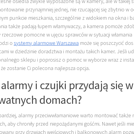
sne osiedla zwykle wyposażone są w kamery, ale w takiej s
montowanie przynajmniej jednej, nie rzucającej się zbytnio w 
nym punkcie mieszkania, szczególnie z widokiem na okna i ba
nia także padają łupem włamywaczy, a kamera pomoże zdo
rzeczowe pomocne w ujęciu sprawców w sytuacji włamania 
hodzi o
systemy alarmowe Warszawa
może się poszczycić do
ami w dziedzinie doradztwa i montażu takich kamer. Jeśli ud
onalnego sklepu i poprosisz o pomoc w wyborze wraz z insta
 że zostanie Ci polecona najlepsza opcja.
 alarmy i czujki przydają się w
watnych domach?
bardziej, alarmy przeciwwłamaniowe warto montować także
ch, aby chroniły przed niepożądanymi gośćmi. Nawet jeśli mi
wany przy drzwiach wejściowych i balkonowych alarm pozw