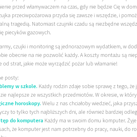
ienie przed włamywaczem na czas, gdy nie będzie Cię w dom
zujka przeciwpożarowa przyda się zawsze i wszędzie, i pomoż
lną tragedią. Natomiast czujniki czadu są niezbędne wszędz
ię piecyków gazowych.
larmy, czujki i monitoring są jednorazowym wydatkiem, w dod
bie obecnie na nie pozwolić każdy. A koszty montażu są ni
e od strat, jakie może wyrządzić pożar lub włamanie!
e posty:
blemy w szkole.
Każdy rodzin zdaje sobie sprawę z tego, że 
zie najlepsze ze wszystkich przedmiotów. W okresie, w który
iczne horoskopy.
Wielu z nas chciałoby wiedzieć, jaka przys
yczy to tylko tych najbliższych dni, ale również bardziej odleg
tęp do komputera
Każdy ma w swoim domu komputer. Żyje
sach, że komputer jest nam potrzebny do pracy, nauki, do ro