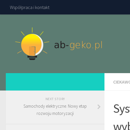
Współpraca i kontakt
CIEKAW
NEXT STORY
Sys
Samochody elektryczne. Nowy etap
rozwoju motoryzacji
wy