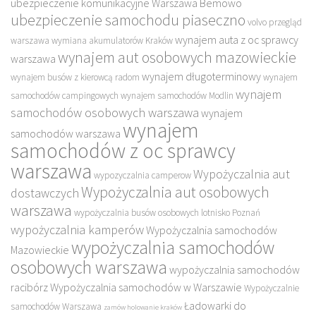
ubezpieczenie komunikacyjne Warszawa Bemowo
ubezpieczenie samochodu piaseczno
volvo przegląd
wynajem auta z oc sprawcy
warszawa
wymiana akumulatorów Kraków
wynajem aut osobowych mazowieckie
warszawa
wynajem długoterminowy
wynajem busów z kierowcą radom
wynajem
wynajem
samochodów campingowych
wynajem samochodów Modlin
samochodów osobowych warszawa
wynajem
wynajem
samochodów warszawa
samochodów z oc sprawcy
warszawa
Wypożyczalnia aut
wypozyczalnia camperow
Wypożyczalnia aut osobowych
dostawczych
warszawa
wypożyczalnia busów osobowych lotnisko Poznań
wypożyczalnia kamperów
Wypożyczalnia samochodów
wypożyczalnia samochodów
Mazowieckie
osobowych warszawa
wypożyczalnia samochodów
racibórz
Wypożyczalnia samochodów w Warszawie
Wypożyczalnie
Ładowarki do
samochodów Warszawa
zamów holowanie kraków