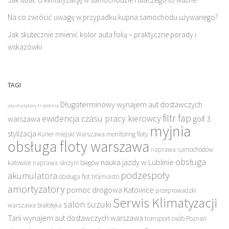
Na co zwrócić uwagę w przypadku kupna samochodu używanego?
Jak skutecznie zmienić kolor auta folią – praktyczne porady i
wskazówki
TAGI
Długoterminowy wynajem aut dostawczych
akumulatory trzebinia
filtr fap
ewidencja czasu pracy kierowcy
warszawa
golf 3
myjnia
stylizacja
Kurier miejski Warszawa
monitoring floty
obsługa floty warszawa
naprawa samochodów
obsługa
nauka jazdy w Lublinie
katowice
naprawa skrzyni biegów
podzespoły
akumulatora
obsługa flot trójmiasto
amortyzatory
pomoc drogowa Katowice
przeprowadzki
Serwis Klimatyzacji
salon suzuki
warszawa białołęka
Tani wynajem aut dostawczych warszawa
transport osób Poznań