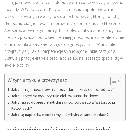
miarę jak nowoczesne technologie zyskują coraz większy wpływ na
pojazdy. W Wałbrzychu i Katowicach rośnie zapotrzebowanie na
wykwalifikowanych elektryków samochodowych, którzy potrafią
skutecznie diagnozować i naprawiać złożone układy elektryczne.
Aby sprostać wymaganiom rynku, profesjonalista w tej branży musi
nie tylko posiadać odpowiednie umiejętności techniczne, ale również
znać nowinki w zakresie narzędzi diagnostycznych. W artykule
przyjrzymy się, jakie kompetencje są niezbędne, jakie narzędzia
ułatwiają pracę elektryka oraz jak znaleźć najlepszego specjalistę w
Twojej okolicy.
W tym artykule przeczytasz
Jakie umiejętności powinien posiadać elektryk samochodowy?
Jakie narzędzia wykorzystuje elektryk samochodowy?
Jak znaleźć dobrego elektryka samochodowego w Wałbrzychu i
Katowicach?
Jakie są najczęstsze problemy z elektryką w samochodach?
Jakie umiejętności powinien posiadać