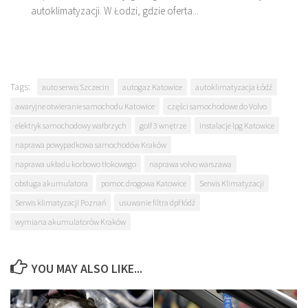
autoklimatyzacji. W Łodzi, gdzie oferta...
Tags:
auto serwis Szczecin
autogaz Katowice
autoklimatyzacja Łódź
awaryjne otwieranie samochodu Katowice
części samochodowe do Volvo
elektryk samochodowy wałbrzych
golf 3 wnętrze
instalacje lpg Katowice
naprawa powypadkowa samochodów Kraków
naprawa układu korbowo tłokowego
naprawa volvo warszawa
obsługa akumulatora
pomoc drogowa Katowice
Serwis Klimatyzacji
Serwis klimatyzacji Poznań
usuwanie filtra dpf łódź
wymiana akumulatorów Kraków
YOU MAY ALSO LIKE...