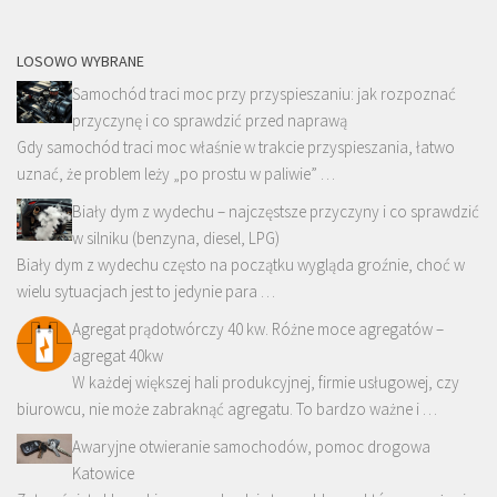
LOSOWO WYBRANE
Samochód traci moc przy przyspieszaniu: jak rozpoznać
przyczynę i co sprawdzić przed naprawą
Gdy samochód traci moc właśnie w trakcie przyspieszania, łatwo
uznać, że problem leży „po prostu w paliwie” …
Biały dym z wydechu – najczęstsze przyczyny i co sprawdzić
w silniku (benzyna, diesel, LPG)
Biały dym z wydechu często na początku wygląda groźnie, choć w
wielu sytuacjach jest to jedynie para …
Agregat prądotwórczy 40 kw. Różne moce agregatów –
agregat 40kw
W każdej większej hali produkcyjnej, firmie usługowej, czy
biurowcu, nie może zabraknąć agregatu. To bardzo ważne i …
Awaryjne otwieranie samochodów, pomoc drogowa
Katowice