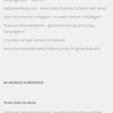
Nabijanie klimatyzacji – serwis samochodowy Szczecin. Auto serwis
Klucz do oznaczeń na felgach – co warto wiedzieć o alufelgach
Wypożyczalnia kamperów – gdzie tanio wynająć przyczepy
kampingowe?
Czy łatwo wynająć autobus w Krakowie
Awaryjne otwieranie samochodów, pomoc drogowa Katowice
NAJNOWSZE KOMENTARZE
firma Geko Kraków
producent generatorów prądu, agregaty prądotwórcze polskiej