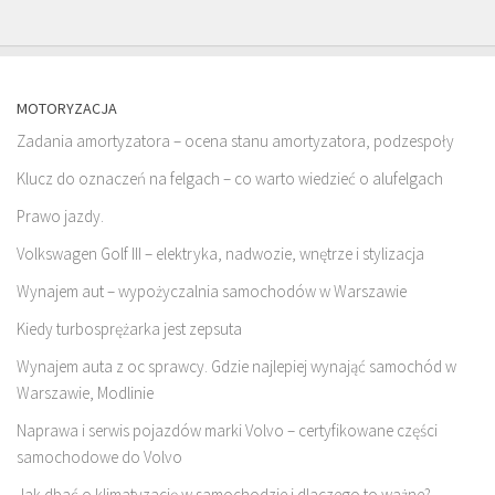
MOTORYZACJA
Zadania amortyzatora – ocena stanu amortyzatora, podzespoły
Klucz do oznaczeń na felgach – co warto wiedzieć o alufelgach
Prawo jazdy.
Volkswagen Golf III – elektryka, nadwozie, wnętrze i stylizacja
Wynajem aut – wypożyczalnia samochodów w Warszawie
Kiedy turbosprężarka jest zepsuta
Wynajem auta z oc sprawcy. Gdzie najlepiej wynająć samochód w
Warszawie, Modlinie
Naprawa i serwis pojazdów marki Volvo – certyfikowane części
samochodowe do Volvo
Jak dbać o klimatyzację w samochodzie i dlaczego to ważne?