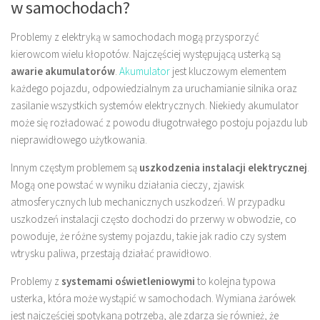
w samochodach?
Problemy z elektryką w samochodach mogą przysporzyć
kierowcom wielu kłopotów. Najczęściej występującą usterką są
awarie akumulatorów
.
Akumulator
jest kluczowym elementem
każdego pojazdu, odpowiedzialnym za uruchamianie silnika oraz
zasilanie wszystkich systemów elektrycznych. Niekiedy akumulator
może się rozładować z powodu długotrwałego postoju pojazdu lub
nieprawidłowego użytkowania.
Innym częstym problemem są
uszkodzenia instalacji elektrycznej
.
Mogą one powstać w wyniku działania cieczy, zjawisk
atmosferycznych lub mechanicznych uszkodzeń. W przypadku
uszkodzeń instalacji często dochodzi do przerwy w obwodzie, co
powoduje, że różne systemy pojazdu, takie jak radio czy system
wtrysku paliwa, przestają działać prawidłowo.
Problemy z
systemami oświetleniowymi
to kolejna typowa
usterka, która może wystąpić w samochodach. Wymiana żarówek
jest najczęściej spotykaną potrzebą, ale zdarza się również, że