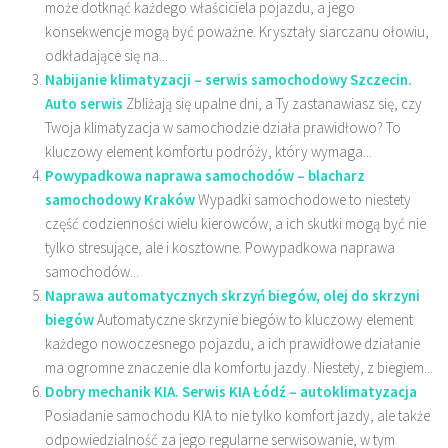
może dotknąć każdego właściciela pojazdu, a jego
konsekwencje mogą być poważne. Kryształy siarczanu ołowiu,
odkładające się na...
Nabijanie klimatyzacji – serwis samochodowy Szczecin.
Auto serwis
Zbliżają się upalne dni, a Ty zastanawiasz się, czy
Twoja klimatyzacja w samochodzie działa prawidłowo? To
kluczowy element komfortu podróży, który wymaga...
Powypadkowa naprawa samochodów – blacharz
samochodowy Kraków
Wypadki samochodowe to niestety
część codzienności wielu kierowców, a ich skutki mogą być nie
tylko stresujące, ale i kosztowne. Powypadkowa naprawa
samochodów...
Naprawa automatycznych skrzyń biegów, olej do skrzyni
biegów
Automatyczne skrzynie biegów to kluczowy element
każdego nowoczesnego pojazdu, a ich prawidłowe działanie
ma ogromne znaczenie dla komfortu jazdy. Niestety, z biegiem...
Dobry mechanik KIA. Serwis KIA Łódź – autoklimatyzacja
Posiadanie samochodu KIA to nie tylko komfort jazdy, ale także
odpowiedzialność za jego regularne serwisowanie, w tym