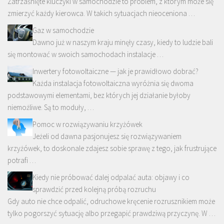
Zatrzaśnięte kluczyki w samochodzie to problem, z którym może się
zmierzyć każdy kierowca. W takich sytuacjach nieoceniona …
Gaz w samochodzie
Dawno już w naszym kraju minęły czasy, kiedy to ludzie bali
się montować w swoich samochodach instalacje …
Inwertery fotowoltaiczne — jak je prawidłowo dobrać?
Każda instalacja fotowoltaiczna wyróżnia się dwoma
podstawowymi elementami, bez których jej działanie byłoby
niemożliwe. Są to moduły, …
Pomoc w rozwiązywaniu krzyżówek
Jeżeli od dawna pasjonujesz się rozwiązywaniem
krzyżówek, to doskonale zdajesz sobie sprawę z tego, jak frustrujące
potrafi …
Kiedy nie próbować dalej odpalać auta: objawy i co
sprawdzić przed kolejną próbą rozruchu
Gdy auto nie chce odpalić, odruchowe kręcenie rozrusznikiem może
tylko pogorszyć sytuację albo przegapić prawdziwą przyczynę. W …