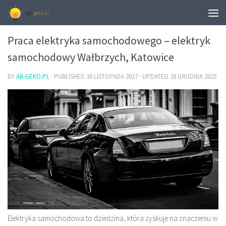
MOTORYZACJA
Praca elektryka samochodowego – elektryk
samochodowy Wałbrzych, Katowice
BY
AB-GEKO.PL
· PUBLISHED
30 LISTOPADA 2017
· UPDATED
28 GRUDNIA 2025
Elektryka samochodowa to dziedzina, która zyskuje na znaczeniu w