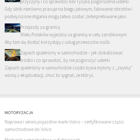
przyczyny i co sprawdzić bez ryzyka pogorszenia usterki
Gdy silnik nierówno pracuje na biegu jałowym, falowanie obrotów i
podwyższone drgania mogą łatwo zostać zinterpretowane jako …
Przejazdy za granicę
Wielu Polaków wyjeżdża za granicę w celu zarobkowym.
Aby tam się dostać korzystają z usług przewozów osób …
Zapach spalenizny w samochodzie – jak zlokalizować
źródło i co sprawdzić, by nie pogorszyć usterki
Zapach spalenizny w samochodzie często bywa mylony z „zwykłą”
wonią z eksploatacji, choć to sygnał, że któryś …
MOTORYZACJA
Naprawa i serwis pojazdów marki Volvo – certyfikowane części
samochodowe do Volvo
Mechanik samochodowy w Katowicach