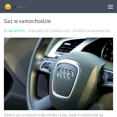
MOTORYZACJA
Gaz w samochodzie
BY
AB-GEKO.PL
· PUBLISHED
10 CZERWCA 2017
· UPDATED
10 SIERPNIA 2017
Dawno już w naszym kraju minęły czasy, kiedy to ludzie bali się