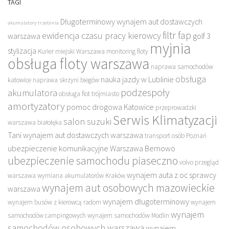
TAGI
Długoterminowy wynajem aut dostawczych
akumulatory trzebinia
filtr fap
ewidencja czasu pracy kierowcy
warszawa
golf 3
myjnia
stylizacja
Kurier miejski Warszawa
monitoring floty
obsługa floty warszawa
naprawa samochodów
obsługa
nauka jazdy w Lublinie
katowice
naprawa skrzyni biegów
podzespoły
akumulatora
obsługa flot trójmiasto
amortyzatory
pomoc drogowa Katowice
przeprowadzki
Serwis Klimatyzacji
salon suzuki
warszawa białołęka
Tani wynajem aut dostawczych warszawa
transport osób Poznań
ubezpieczenie komunikacyjne Warszawa Bemowo
ubezpieczenie samochodu piaseczno
volvo przegląd
wynajem auta z oc sprawcy
warszawa
wymiana akumulatorów Kraków
wynajem aut osobowych mazowieckie
warszawa
wynajem długoterminowy
wynajem busów z kierowcą radom
wynajem
wynajem
samochodów campingowych
wynajem samochodów Modlin
samochodów osobowych warszawa
wynajem