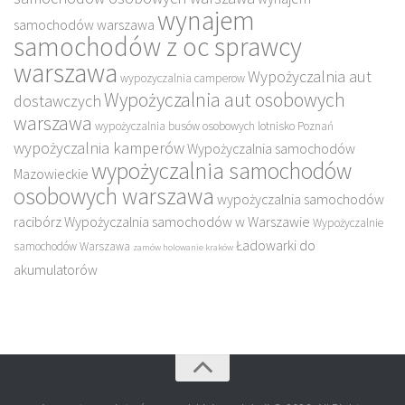
wynajem
samochodów warszawa
samochodów z oc sprawcy
warszawa
Wypożyczalnia aut
wypozyczalnia camperow
Wypożyczalnia aut osobowych
dostawczych
warszawa
wypożyczalnia busów osobowych lotnisko Poznań
wypożyczalnia kamperów
Wypożyczalnia samochodów
wypożyczalnia samochodów
Mazowieckie
osobowych warszawa
wypożyczalnia samochodów
racibórz
Wypożyczalnia samochodów w Warszawie
Wypożyczalnie
Ładowarki do
samochodów Warszawa
zamów holowanie kraków
akumulatorów