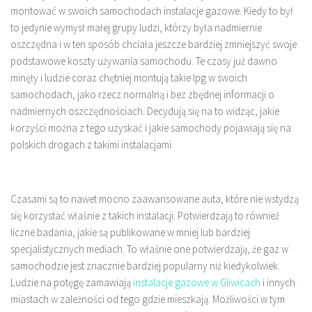
montować w swoich samochodach instalacje gazowe. Kiedy to był
to jedynie wymysł małej grupy ludzi, którzy była nadmiernie
oszczędna i w ten sposób chciała jeszcze bardziej zmniejszyć swoje
podstawowe koszty używania samochodu. Te czasy już dawno
minęły i ludzie coraz chętniej montują takie lpg w swoich
samochodach, jako rzecz normalną i bez zbędnej informacji o
nadmiernych oszczędnościach. Decydują się na to widząc, jakie
korzyści można z tego uzyskać i jakie samochody pojawiają się na
polskich drogach z takimi instalacjami.
Czasami są to nawet mocno zaawansowane auta, które nie wstydzą
się korzystać właśnie z takich instalacji. Potwierdzają to również
liczne badania, jakie są publikowane w mniej lub bardziej
specjalistycznych mediach. To właśnie one potwierdzają, że gaz w
samochodzie jest znacznie bardziej popularny niż kiedykolwiek.
Ludzie na potęgę zamawiają
instalacje gazowe w Gliwicach
i innych
miastach w zależności od tego gdzie mieszkają. Możliwości w tym