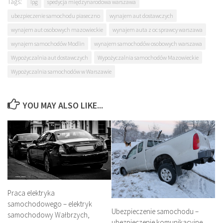
Tags:
lpg
spedycja międzynarodowa warszawa
ubezpieczenie samochodu piaseczno
wynajem aut dostawczych
wynajem aut osobowych mazowieckie
wynajem auta z oc sprawcy warszawa
wynajem samochodów Modlin
wynajem samochodów osobowych warszawa
Wypożyczalnia aut dostawczych
Wypożyczalnia samochodów Mazowieckie
Wypożyczalnia samochodów w Warszawie
YOU MAY ALSO LIKE...
Praca elektryka
samochodowego – elektryk
Ubezpieczenie samochodu –
samochodowy Wałbrzych,
ubezpieczenie komunikacyjne