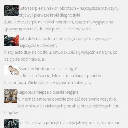
Auto szarpie na niskich obrotach – najczęstsze przyczyny,
objawy i pierwsze kroki diagnostyki
Auto, które szarpie na niskich obrotach, często nie wygląda na
„poważną usterkę”, dopóki problem nie pojawi się …
Auto drży na postoju – od czego zacząć diagnostykę i
najczęstsze przyczyny
Kiedy auto drży na postoju, łatwo skupić się wyłącznie na tym, co
dzieje się pod maską, a …
Spanie w biustonoszu – dla kogo?
Ile ludzi na świecie, tyle opinii na temat spania w
biustonoszu. Wiele kobiet nie wyobraża sobie, aby …
Najpopularniejsze piosenki religijne
W Internecie można obecnie znaleźć dosłownie wszystko.
Jest w nim wiele ciekawych portali społecznościowych, for,
blogów i …
Silnik nierówno pracuje na biegu jałowym – jak rozpoznać