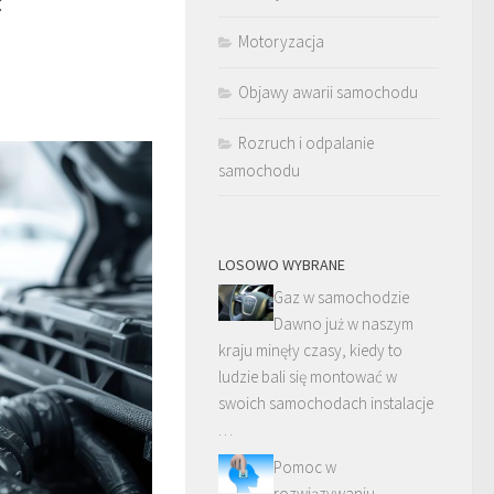
Motoryzacja
Objawy awarii samochodu
Rozruch i odpalanie
samochodu
LOSOWO WYBRANE
Gaz w samochodzie
Dawno już w naszym
kraju minęły czasy, kiedy to
ludzie bali się montować w
swoich samochodach instalacje
…
Pomoc w
rozwiązywaniu