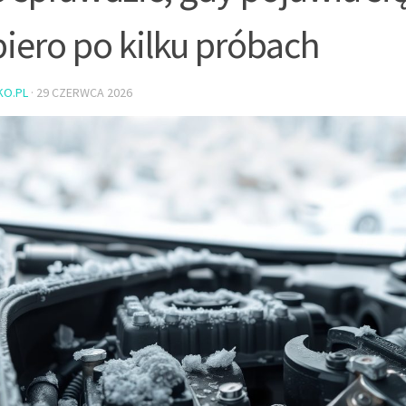
iero po kilku próbach
KO.PL
·
29 CZERWCA 2026