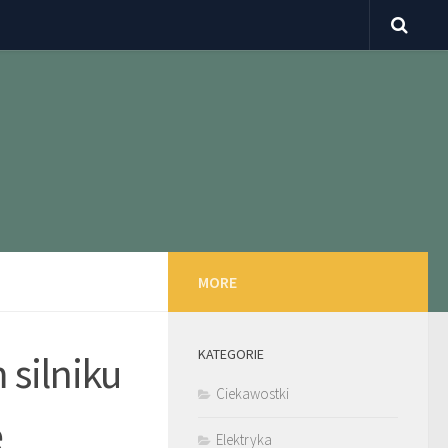
MORE
KATEGORIE
silniku
Ciekawostki
ę
Elektryka