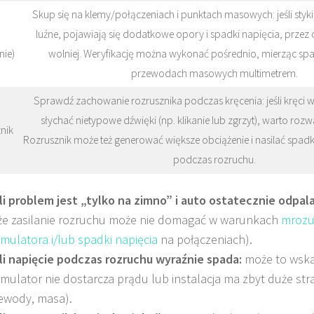
Skup się na klemy/połączeniach i punktach masowych: jeśli styki 
luźne, pojawiają się dodatkowe opory i spadki napięcia, przez c
nie)
wolniej. Weryfikację można wykonać pośrednio, mierząc spa
przewodach masowych multimetrem.
Sprawdź zachowanie rozrusznika podczas kręcenia: jeśli kręci 
słychać nietypowe dźwięki (np. klikanie lub zgrzyt), warto rozw
nik
Rozrusznik może też generować większe obciążenie i nasilać spadki 
podczas rozruchu.
li problem jest „tylko na zimno” i auto ostatecznie odpala
 że zasilanie rozruchu może nie domagać w warunkach
mrozu
mulatora i/lub spadki napięcia
na połączeniach).
li napięcie podczas rozruchu wyraźnie spada:
może to wska
mulator nie dostarcza prądu lub instalacja ma zbyt duże stra
ewody, masa).