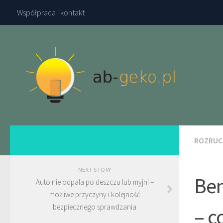
Współpraca i kontakt
ROZRUC
NEXT STORY
Ben
Auto nie odpala po deszczu lub myjni –
możliwe przyczyny i kolejność
bezpiecznego sprawdzania
– c