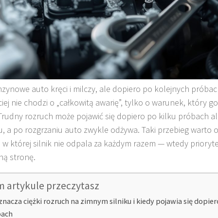
zynowe auto kręci i milczy, ale dopiero po kolejnych próbac
iej nie chodzi o „całkowitą awarię”, tylko o warunek, który go
Trudny rozruch może pojawić się dopiero po kilku próbach a
u, a po rozgrzaniu auto zwykle odżywa. Taki przebieg warto 
i, w której silnik nie odpala za każdym razem — wtedy priory
nną stronę.
m artykule przeczytasz
znacza ciężki rozruch na zimnym silniku i kiedy pojawia się dopier
bach