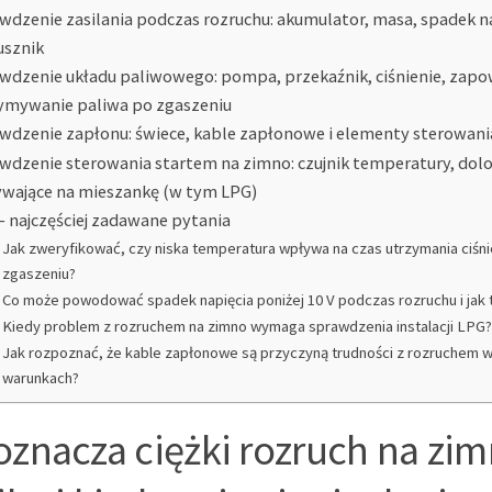
wdzenie zasilania podczas rozruchu: akumulator, masa, spadek na
usznik
wdzenie układu paliwowego: pompa, przekaźnik, ciśnienie, zapow
ymywanie paliwa po zgaszeniu
wdzenie zapłonu: świece, kable zapłonowe i elementy sterowan
wdzenie sterowania startem na zimno: czujnik temperatury, dolot
wające na mieszankę (w tym LPG)
– najczęściej zadawane pytania
Jak zweryfikować, czy niska temperatura wpływa na czas utrzymania ciśni
zgaszeniu?
Co może powodować spadek napięcia poniżej 10 V podczas rozruchu i jak
Kiedy problem z rozruchem na zimno wymaga sprawdzenia instalacji LPG?
Jak rozpoznać, że kable zapłonowe są przyczyną trudności z rozruchem w
warunkach?
oznacza ciężki rozruch na zi