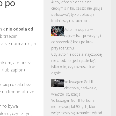
o po
Auto, które nie odpala na
ciepłym silniku, często nie „psuje
się losowo”, tylko pokazuje
trudniejszy rozruch po …
nik
nie odpala od
Auto nie odpala —
b trzecim
najczęstsze przyczyny i
co sprawdzić krok po kroku
 się normalniej, a
przy rozruchu
Gdy auto nie odpala, najczęściej
nie chodzi o „jedną usterkę”,
nikiem, ale przez
tylko o to, czy rozrusznik w
i/lub zapłon)
ogóle …
Volkswagen Golf III –
piej i działa bez
elektryka, nadwozie,
e na temperaturze
wnętrze i stylizacja
Volkswagen Golf III to ikona
imno bywa
motoryzacji lat 90-tych, która
onu, czyli z tym,
wciąż cieszy się uznaniem wśród