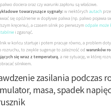
 paliwo dociera oraz czy warunki zapłonu są właściwe.
ykładowe towarzyszące sygnały:
w niektórych
autach
prze
awiać się opóźnienie w dopływie paliwa (np. paliwo pojawia s
ższym kręceniu), a czasem silnik po pierwszym
odpale może 
stabilnie
i zgasnąć.
silnik w końcu startuje i potem pracuje równo, a problem dot
 rozruchu, to zwykle sugeruje to zależność od
warunków r
jących się wraz z temperaturą
, a nie sytuację, w której roz
obracać silnikiem.
awdzenie zasilania podczas r
mulator, masa, spadek napięc
rusznik