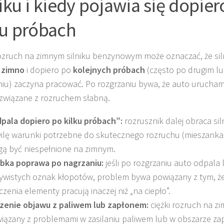
niku i kiedy pojawia się dopier
ku próbach
rozruch na zimnym silniku benzynowym może oznaczać, że sil
 zimno
i dopiero po
kolejnych próbach
(często po drugim lu
iu) zaczyna pracować. Po rozgrzaniu bywa, że auto uruchamia
związane z rozruchem słabną.
pala dopiero po kilku próbach”:
rozrusznik dalej obraca sil
ilę warunki potrzebne do skutecznego rozruchu (mieszanka 
ą być niespełnione na zimnym.
bka poprawa po nagrzaniu:
jeśli po rozgrzaniu auto odpala le
ywistych oznak kłopotów, problem bywa powiązany z tym, ż
czenia elementy pracują inaczej niż „na ciepło”.
zenie objawu z paliwem lub zapłonem:
ciężki rozruch na z
iązany z problemami w zasilaniu paliwem lub w obszarze zapł