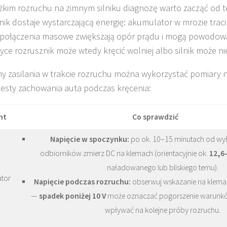
ężkim rozruchu na zimnym silniku diagnozę warto zacząć od t
nik dostaje wystarczającą energię: akumulator w mrozie traci
 połączenia masowe zwiększają opór prądu i mogą powodowa
yce rozrusznik może wtedy kręcić wolniej albo silnik może ni
y zasilania w trakcie rozruchu można wykorzystać pomiary n
testy zachowania auta podczas kręcenia:
nt
Co sprawdzić
Napięcie w spoczynku:
po ok. 10–15 minutach od wyłąc
odbiorników zmierz DC na klemach (orientacyjnie ok.
12,6
naładowanego lub bliskiego temu).
tor
Napięcie podczas rozruchu:
obserwuj wskazanie na klemac
—
spadek poniżej 10 V
może oznaczać pogorszenie warunkó
wpływać na kolejne próby rozruchu.