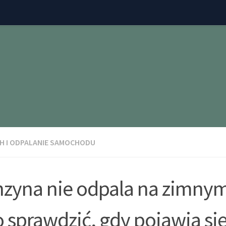
H I ODPALANIE SAMOCHODU
zyna nie odpala na zimnym 
o sprawdzić, gdy pojawia si