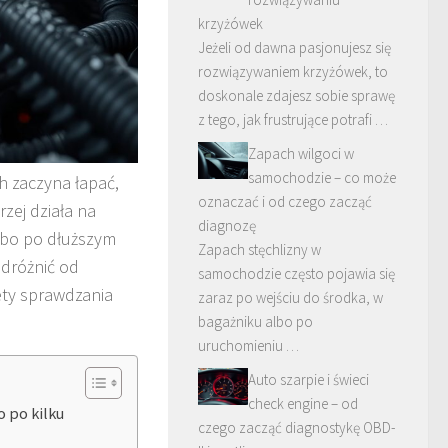
krzyżówek
Jeżeli od dawna pasjonujesz się
rozwiązywaniem krzyżówek, to
doskonale zdajesz sobie sprawę
z tego, jak frustrujące potrafi …
Zapach wilgoci w
samochodzie – co może
h zaczyna łapać,
oznaczać i od czego zacząć
rzej działa na
diagnozę
lbo po dłuższym
Zapach stęchlizny w
odróżnić od
samochodzie często pojawia się
tety sprawdzania
zaraz po wejściu do środka, w
bagażniku albo po
uruchomieniu …
Auto szarpie i świeci
check engine – od
o po kilku
czego zacząć diagnostykę OBD-