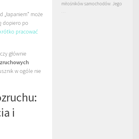
miłośników samochodów. Jego
…
d „łapaniem” może
ię dopiero po
krótko pracować
yczy głównie
ozruchowych
rusznik w ogóle nie
ozruchu:
ia i