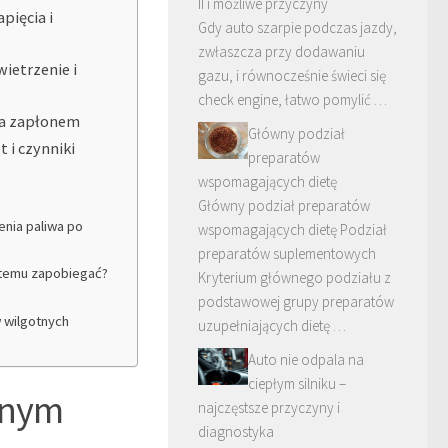
II i możliwe przyczyny
pięcia i
Gdy auto szarpie podczas jazdy,
zwłaszcza przy dodawaniu
ietrzenie i
gazu, i równocześnie świeci się
check engine, łatwo pomylić …
ia zapłonem
Główny podział
 i czynniki
preparatów
wspomagających dietę
Główny podział preparatów
enia paliwa po
wspomagających dietę Podział
preparatów suplementowych
 temu zapobiegać?
Kryterium głównego podziału z
podstawowej grupy preparatów
 wilgotnych
uzupełniających dietę …
Auto nie odpala na
ciepłym silniku –
mnym
najczęstsze przyczyny i
diagnostyka