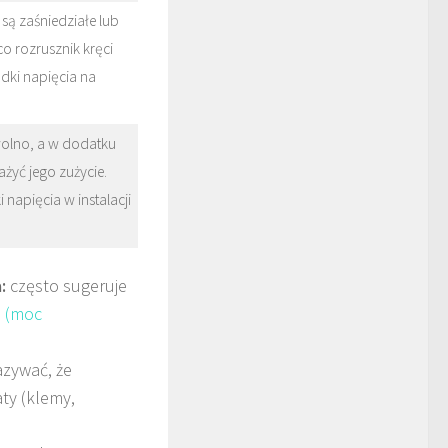
są zaśniedziałe lub
o rozrusznik kręci
dki napięcia na
wolno, a w dodatku
ażyć jego zużycie.
napięcia w instalacji
:
często sugeruje
 (moc
zywać, że
ty (klemy,