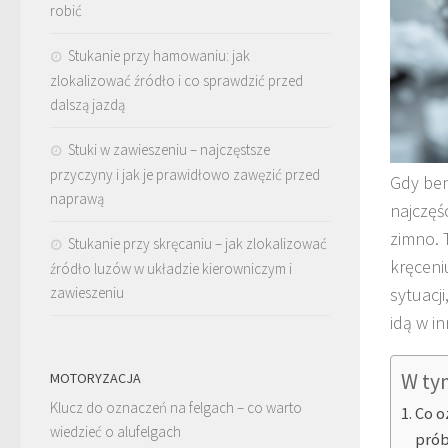
robić
Stukanie przy hamowaniu: jak
zlokalizować źródło i co sprawdzić przed
dalszą jazdą
Stuki w zawieszeniu – najczęstsze
przyczyny i jak je prawidłowo zawęzić przed
Gdy ben
naprawą
najczęśc
zimno. 
Stukanie przy skręcaniu – jak zlokalizować
kręceni
źródło luzów w układzie kierowniczym i
zawieszeniu
sytuacj
idą w i
W ty
MOTORYZACJA
Klucz do oznaczeń na felgach – co warto
Co o
wiedzieć o alufelgach
pró