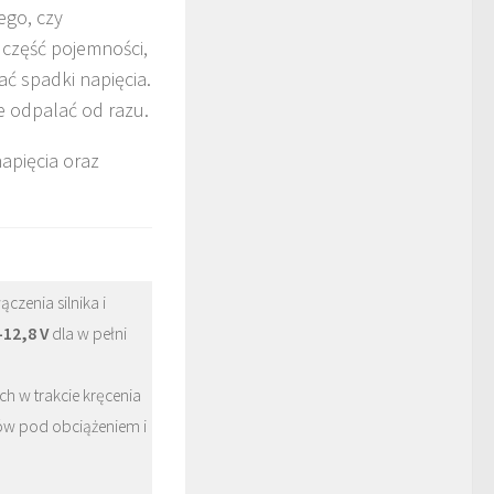
ego, czy
 część pojemności,
ć spadki napięcia.
e odpalać od razu.
apięcia oraz
zenia silnika i
–12,8 V
dla w pełni
h w trakcie kręcenia
w pod obciążeniem i