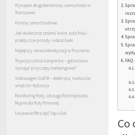
Spra
Wynajem długoterminowy samochodu w
Warszawie
rozr
Spra
Komisy samochodowe.
utrz
Jak skutecznie zmienić kolor auta folią –
Spra
praktyczne porady i wskazówki
Spra
Najlepszy serwis klimatyzacji w Poznaniu
wpły
FAQ 
Wypożyczalnia kamperów – gdzie tanio
wynająć przyczepy kampingowe?
Volkswagen Golf III – elektryka, nadwozie,
wnętrze i stylizacja
Monitoring floty, obsługa flot trójmiasto.
Myjnie dla floty firmowej
Usuwanie filtra dpf, fap Łódź
Co 