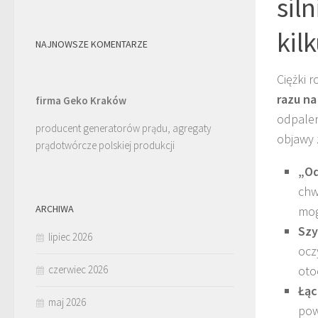
sil
kil
NAJNOWSZE KOMENTARZE
Ciężki 
razu na
firma Geko Kraków
odpalen
producent generatorów prądu, agregaty
objawy 
prądotwórcze polskiej produkcji
„Od
chw
ARCHIWA
mog
Szy
lipiec 2026
ocz
czerwiec 2026
oto
Łąc
maj 2026
pow