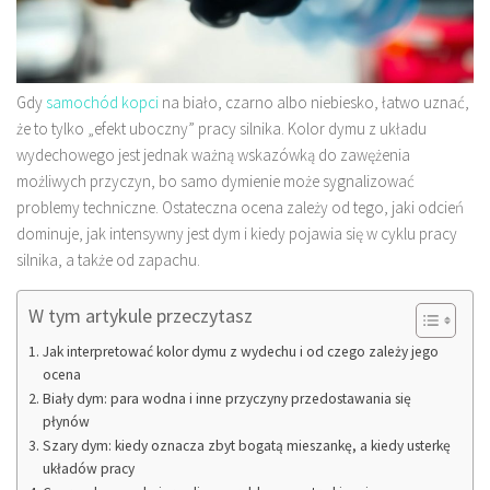
Gdy
samochód kopci
na biało, czarno albo niebiesko, łatwo uznać,
że to tylko „efekt uboczny” pracy silnika. Kolor dymu z układu
wydechowego jest jednak ważną wskazówką do zawężenia
możliwych przyczyn, bo samo dymienie może sygnalizować
problemy techniczne. Ostateczna ocena zależy od tego, jaki odcień
dominuje, jak intensywny jest dym i kiedy pojawia się w cyklu pracy
silnika, a także od zapachu.
W tym artykule przeczytasz
Jak interpretować kolor dymu z wydechu i od czego zależy jego
ocena
Biały dym: para wodna i inne przyczyny przedostawania się
płynów
Szary dym: kiedy oznacza zbyt bogatą mieszankę, a kiedy usterkę
układów pracy