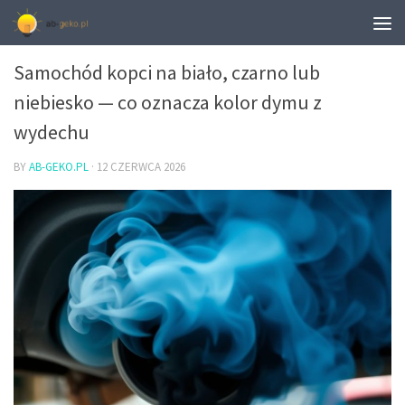
OBJAWY AWARII SAMOCHODU
Samochód kopci na biało, czarno lub
niebiesko — co oznacza kolor dymu z
wydechu
BY
AB-GEKO.PL
·
12 CZERWCA 2026