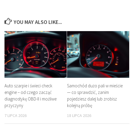
YOU MAY ALSO LIKE...
Auto szarpie i świeci check
Samochód dużo pali w mieście
engine – od czego zacząć
— co sprawdzić, zanim
diagnostykę OBD-II i możliwe
pojedziesz dalej lub zrobisz
przyczyny
kolejną próbę
7 LIPCA 2026
18 LIPCA 2026