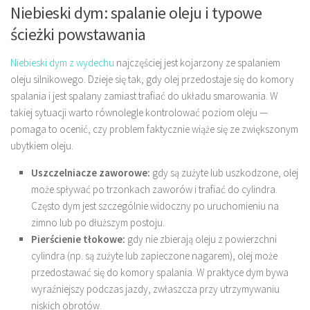
Niebieski dym: spalanie oleju i typowe
ścieżki powstawania
Niebieski dym z wydechu
najczęściej jest kojarzony ze spalaniem
oleju silnikowego. Dzieje się tak, gdy olej przedostaje się do komory
spalania i jest spalany zamiast trafiać do układu smarowania. W
takiej sytuacji warto równolegle kontrolować poziom oleju —
pomaga to ocenić, czy problem faktycznie wiąże się ze zwiększonym
ubytkiem oleju.
Uszczelniacze zaworowe:
gdy są zużyte lub uszkodzone, olej
może spływać po trzonkach zaworów i trafiać do cylindra.
Często dym jest szczególnie widoczny po uruchomieniu na
zimno lub po dłuższym postoju.
Pierścienie tłokowe:
gdy nie zbierają oleju z powierzchni
cylindra (np. są zużyte lub zapieczone nagarem), olej może
przedostawać się do komory spalania. W praktyce dym bywa
wyraźniejszy podczas jazdy, zwłaszcza przy utrzymywaniu
niskich obrotów.