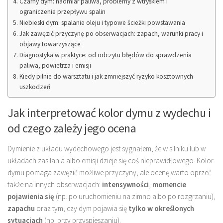
Czarny dym: nadmiar paliwa, problemy z wtryskiem i
ograniczenie przepływu spalin
Niebieski dym: spalanie oleju i typowe ścieżki powstawania
Jak zawęzić przyczynę po obserwacjach: zapach, warunki pracy i
objawy towarzyszące
Diagnostyka w praktyce: od odczytu błędów do sprawdzenia
paliwa, powietrza i emisji
Kiedy pilnie do warsztatu i jak zmniejszyć ryzyko kosztownych
uszkodzeń
Jak interpretować kolor dymu z wydechu i
od czego zależy jego ocena
Dymienie z układu wydechowego jest sygnałem, że w silniku lub w
układach zasilania albo emisji dzieje się coś nieprawidłowego. Kolor
dymu pomaga zawęzić możliwe przyczyny, ale ocenę warto oprzeć
także na innych obserwacjach:
intensywności
,
momencie
pojawienia się
(np. po uruchomieniu na zimno albo po rozgrzaniu),
zapachu
oraz tym, czy dym pojawia się
tylko w określonych
sytuacjach
(np. przy przyspieszaniu).