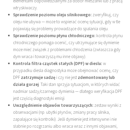
elementami odpowiedzialnymi za dobór mieszanki lub z pracą
wtryskiwaczy.
Sprawdzenie poziomu oleju silnikowego:
zweryfikuj, czy
oleju nie ubywa — może to wspierać ocenę sytuacji, gdy w tle
pojawiają się problemy prowadzące do spalania oleju.
Sprawdzenie poziomu płynu chłodniczego:
kontrola płynu
chłodniczego pomaga ocenić, czy utrzymujące się dymienie
może mieć związek z problemami chłodzenia (zwłaszcza gdy
dym wraca i towarzyszą mu inne objawy).
Kontrola filtra cząstek stałych (DPF) w dieslu:
w
przypadku diesla diagnostyka może obejmować ocenę, czy
DPF
zatrzymuje sadzę
i czy nie jest
zdemontowany lub
działa gorzej
. Taki stan sprzyja sytuacjom, w których widać
nadmiar sadzy/czarnego dymienia — dlatego weryfikacja DPF
jest częścią diagnostyki emisji.
Uwzględnienie objawów towarzyszących:
zestaw wyniki z
obserwacjami (np. ubytki płynów, zmiany pracy silnika,
zapalające się kontrolki). Jeśli dymienie jest intensywne i nie
słabnie po rozgrzaniu albo wraca wraz z innymi objawami,