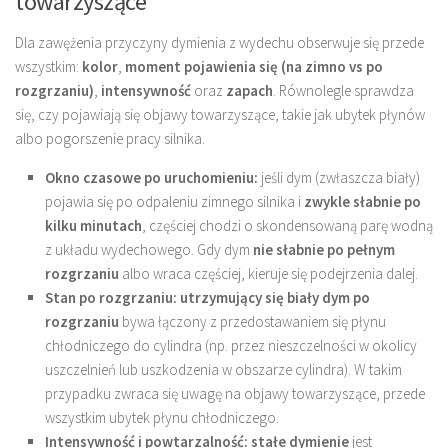
towarzyszące
Dla zawężenia przyczyny dymienia z wydechu obserwuje się przede
wszystkim:
kolor
,
moment pojawienia się (na zimno vs po
rozgrzaniu)
,
intensywność
oraz
zapach
. Równolegle sprawdza
się, czy pojawiają się objawy towarzyszące, takie jak ubytek płynów
albo pogorszenie pracy silnika.
Okno czasowe po uruchomieniu:
jeśli dym (zwłaszcza biały)
pojawia się po odpaleniu zimnego silnika i
zwykle słabnie po
kilku minutach
, częściej chodzi o skondensowaną parę wodną
z układu wydechowego. Gdy dym
nie słabnie po pełnym
rozgrzaniu
albo wraca częściej, kieruje się podejrzenia dalej.
Stan po rozgrzaniu:
utrzymujący się biały dym po
rozgrzaniu
bywa łączony z przedostawaniem się płynu
chłodniczego do cylindra (np. przez nieszczelności w okolicy
uszczelnień lub uszkodzenia w obszarze cylindra). W takim
przypadku zwraca się uwagę na objawy towarzyszące, przede
wszystkim ubytek płynu chłodniczego.
Intensywność i powtarzalność:
stałe dymienie
jest