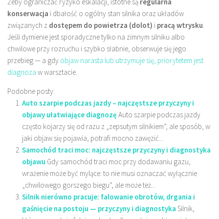
Żeby ograniczać ryzyko eskalacji, istotne są
regularna
konserwacja
i dbałość o ogólny stan silnika oraz układów
związanych z
dostępem do powietrza (dolot)
i
pracą wtrysku
.
Jeśli dymienie jest sporadyczne tylko na zimnym silniku albo
chwilowe przy rozruchu i szybko słabnie, obserwuje się jego
przebieg — a gdy
objaw narasta lub utrzymuje się, priorytetem jest
diagnoza
w warsztacie.
Podobne posty:
Auto szarpie podczas jazdy – najczęstsze przyczyny i
objawy ułatwiające diagnozę
Auto szarpie podczas jazdy
często kojarzy się od razu z „zepsutym silnikiem”, ale sposób, w
jaki objaw się pojawia, potrafi mocno zawęzić...
Samochód traci moc: najczęstsze przyczyny i diagnostyka
objawu
Gdy samochód traci moc przy dodawaniu gazu,
wrażenie może być mylące: to nie musi oznaczać wyłącznie
„chwilowego gorszego biegu”, ale może też...
Silnik nierówno pracuje: falowanie obrotów, drgania i
gaśnięcie na postoju — przyczyny i diagnostyka
Silnik,