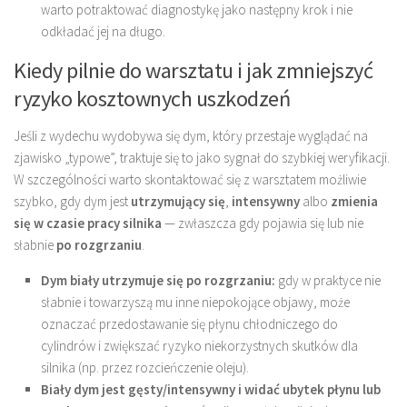
warto potraktować diagnostykę jako następny krok i nie
odkładać jej na długo.
Kiedy pilnie do warsztatu i jak zmniejszyć
ryzyko kosztownych uszkodzeń
Jeśli z wydechu wydobywa się dym, który przestaje wyglądać na
zjawisko „typowe”, traktuje się to jako sygnał do szybkiej weryfikacji.
W szczególności warto skontaktować się z warsztatem możliwie
szybko, gdy dym jest
utrzymujący się
,
intensywny
albo
zmienia
się w czasie pracy silnika
— zwłaszcza gdy pojawia się lub nie
słabnie
po rozgrzaniu
.
Dym biały utrzymuje się po rozgrzaniu:
gdy w praktyce nie
słabnie i towarzyszą mu inne niepokojące objawy, może
oznaczać przedostawanie się płynu chłodniczego do
cylindrów i zwiększać ryzyko niekorzystnych skutków dla
silnika (np. przez rozcieńczenie oleju).
Biały dym jest gęsty/intensywny i widać ubytek płynu lub