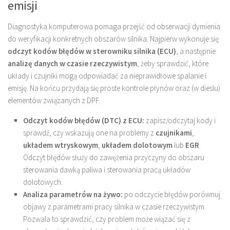
emisji
Diagnostyka komputerowa pomaga przejść od obserwacji dymienia
do weryfikacji konkretnych obszarów silnika. Najpierw wykonuje się
odczyt kodów błędów w sterowniku silnika (ECU)
, a następnie
analizę danych w czasie rzeczywistym
, żeby sprawdzić, które
układy i czujniki mogą odpowiadać za nieprawidłowe spalanie i
emisję. Na końcu przydają się proste kontrole płynów oraz (w dieslu)
elementów związanych z DPF.
Odczyt kodów błędów (DTC) z ECU:
zapisz/odczytaj kody i
sprawdź, czy wskazują one na problemy z
czujnikami
,
układem wtryskowym
,
układem dolotowym
lub
EGR
.
Odczyt błędów służy do zawężenia przyczyny do obszaru
sterowania dawką paliwa i sterowania pracą układów
dolotowych.
Analiza parametrów na żywo:
po odczycie błędów porównuj
objawy z parametrami pracy silnika w czasie rzeczywistym.
Pozwala to sprawdzić, czy problem może wiązać się z