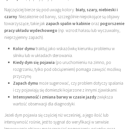
Najczęściej bierze się pod uwagę kolory:
biały, szary, niebieski i
czarny
. Niezależnie od barwy, szczególnie niepokojące są objawy
towarzyszące, takie jak
zapach spalin w kabinie
oraz
pogorszenie
pracy układu wydechowego
(np. wzrost hałasu lub wyczuwalny,
nieprzyjemny zapach).
Kolor dymu
traktuj jako wskazówkę kierunku problemu w
silniku lub w układach sterowania.
Kiedy dym się pojawia
(po uruchomieniu na zimno, po
rozgrzaniu, tylko pod obciążeniem) pomaga zawęzić możliwą
przyczynę.
Zapach dymu
może sugerować, czy problem dotyczy spalania
i czy pojawiają się domieszki kojarzone z innymi zjawiskami.
Intensywność i zmiana barwy w czasie jazdy
zwiększa
wartość obserwacji dla diagnostyki.
Jeżeli dym pojawia się częściej niż wcześniej, a jego ilość lub
intensywność rośnie, jest to sygnał do weryfikacji w serwisie.
Ignorowanie objawu może sprzyjać pogorszeniu osiągów oraz