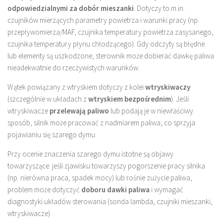
odpowiedzialnymi za dobór mieszanki
. Dotyczy to m.in.
czujników mierzących parametry powietrza i warunki pracy (np.
przepływomierza/MAF, czujnika temperatury powietrza zasysanego,
czujnika temperatury płynu chłodzącego). Gdy odczyty są błędne
lub elementy są uszkodzone, sterownik może dobierać dawkę paliwa
nieadekwatnie do rzeczywistych warunków.
Wątek powiązany z wtryskiem dotyczy z kolei
wtryskiwaczy
(szczególnie w układach z
wtryskiem bezpośrednim
). Jeśli
wtryskiwacze
przelewają paliwo
lub podają je w niewłaściwy
sposób, silnik może pracować z nadmiarem paliwa, co sprzyja
pojawianiu się szarego dymu.
Przy ocenie znaczenia szarego dymu istotne są objawy
towarzyszące: jeśli zjawisku towarzyszy pogorszenie pracy silnika
(np. nierówna praca, spadek mocy) lub rośnie zużycie paliwa,
problem może dotyczyć
doboru dawki paliwa
i wymagać
diagnostyki układów sterowania (sonda lambda, czujniki mieszanki,
wtryskiwacze).