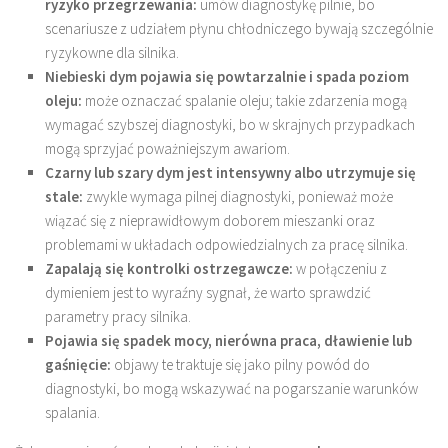
ryzyko przegrzewania:
umów diagnostykę pilnie, bo
scenariusze z udziałem płynu chłodniczego bywają szczególnie
ryzykowne dla silnika.
Niebieski dym pojawia się powtarzalnie i spada poziom
oleju:
może oznaczać spalanie oleju; takie zdarzenia mogą
wymagać szybszej diagnostyki, bo w skrajnych przypadkach
mogą sprzyjać poważniejszym awariom.
Czarny lub szary dym jest intensywny albo utrzymuje się
stale:
zwykle wymaga pilnej diagnostyki, ponieważ może
wiązać się z nieprawidłowym doborem mieszanki oraz
problemami w układach odpowiedzialnych za pracę silnika.
Zapalają się kontrolki ostrzegawcze:
w połączeniu z
dymieniem jest to wyraźny sygnał, że warto sprawdzić
parametry pracy silnika.
Pojawia się spadek mocy, nierówna praca, dławienie lub
gaśnięcie:
objawy te traktuje się jako pilny powód do
diagnostyki, bo mogą wskazywać na pogarszanie warunków
spalania.