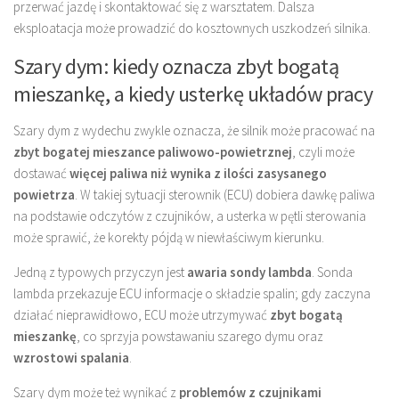
przerwać jazdę i skontaktować się z warsztatem. Dalsza
eksploatacja może prowadzić do kosztownych uszkodzeń silnika.
Szary dym: kiedy oznacza zbyt bogatą
mieszankę, a kiedy usterkę układów pracy
Szary dym z wydechu zwykle oznacza, że silnik może pracować na
zbyt bogatej mieszance paliwowo-powietrznej
, czyli może
dostawać
więcej paliwa niż wynika z ilości zasysanego
powietrza
. W takiej sytuacji sterownik (ECU) dobiera dawkę paliwa
na podstawie odczytów z czujników, a usterka w pętli sterowania
może sprawić, że korekty pójdą w niewłaściwym kierunku.
Jedną z typowych przyczyn jest
awaria sondy lambda
. Sonda
lambda przekazuje ECU informacje o składzie spalin; gdy zaczyna
działać nieprawidłowo, ECU może utrzymywać
zbyt bogatą
mieszankę
, co sprzyja powstawaniu szarego dymu oraz
wzrostowi spalania
.
Szary dym może też wynikać z
problemów z czujnikami