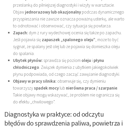
przesłanką do pilniejszej diagnostyki i wizyty w warsztacie.
Objaw
jednorazowy lub okazjonalny
podczas dynamicznego
przyspieszania nie zawsze oznacza poważną usterkę, ale warto
to odnotować i obserwować, czy sytuacja się powtarza.
Zapach:
dym z rury wydechowej ocenia się także po zapachu.
Jeśli pojawia się
zapaszek „spalonego oleju”
, może to być
sygnał, że spalany jest olej lub że pojawia się domieszka oleju
do spalania.
Ubytek płynów:
sprawdza się poziom
oleju
i
płynu
chłodniczego
. Związek dymienia z ubytkiem jakiegokolwiek
płynu podpowiada, od czego zacząć zawężanie diagnostyki.
Objawy w pracy silnika:
obserwuje się, czy dymieniu
towarzyszy
spadek mocy
lub
nierówna praca / szarpanie
.
Takie objawy mogą wskazywać, że problem nie ogranicza się
do efektu „chwilowego”.
Diagnostyka w praktyce: od odczytu
błędów do sprawdzenia paliwa, powietrza i