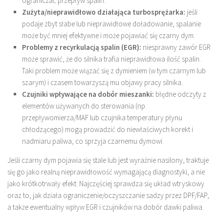
ograniczać przepływ spalin.
Zużyta/nieprawidłowo działająca turbosprężarka:
jeśli
podaje zbyt słabe lub nieprawidłowe doładowanie, spalanie
może być mniej efektywne i może pojawiać się czarny dym.
Problemy z recyrkulacją spalin (EGR):
niesprawny zawór EGR
może sprawić, że do silnika trafia nieprawidłowa ilość spalin.
Taki problem może wiązać się z dymieniem (w tym czarnym lub
szarym) i czasem towarzyszą mu objawy pracy silnika.
Czujniki wpływające na dobór mieszanki:
błędne odczyty z
elementów używanych do sterowania (np.
przepływomierza/MAF lub czujnika temperatury płynu
chłodzącego) mogą prowadzić do niewłaściwych korekt i
nadmiaru paliwa, co sprzyja czarnemu dymowi.
Jeśli czarny dym pojawia się stale lub jest wyraźnie nasilony, traktuje
się go jako realną nieprawidłowość wymagającą diagnostyki, a nie
jako krótkotrwały efekt. Najczęściej sprawdza się układ wtryskowy
oraz to, jak działa ograniczenie/oczyszczanie sadzy przez DPF/FAP,
a także ewentualny wpływ EGR i czujników na dobór dawki paliwa.