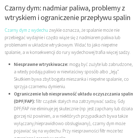
Czarny dym: nadmiar paliwa, problemy z
wtryskiem i ograniczenie przepływu spalin
Czarny dym z wydechu
zwykle oznacza, że spalanie może nie
przebiegać wydajnie i często wiąże się z nadmiarem paliwa lub
problemami w układzie wtryskowym. Widać to jako niepełne
spalanie, a w konsekwencji do rury wydechowej trafia więcej sadzy.
Niesprawne wtryskiwacze:
mogą być zużyte lub zabrudzone,
a wtedy podają paliwo w niewłaściwy sposób albo „leją”.
Skutkiem bywa zbyt bogata mieszanka i niepełne spalanie, co
sprzyja czarnemu dymieniu.
Ograniczenie lub niesprawność układu oczyszczania spalin
(DPF/FAP):
filtr cząstek stałych ma zatrzymywać sadzę. Gdy
DPF/FAP nie eliminuje jej skutecznie (np. jest zapchany lub działa
gorzej niż powinien, a w niektórych przypadkach bywa także
wyłączany/nieprawidłowo obsługiwany), czarny dym może
pojawiać się na wydechu. Przy niesprawności filtr może też