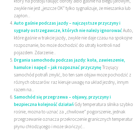
który na postoju falujęc obroty albo gaśnie na biegu jałowym,
zwykle nie jest „jeszcze OK” tylko sygnalizuje, że mieszanka lub
zapłon...
Auto gaśnie podczas jazdy – najczęstsze przyczyny i
sygnały ostrzegawcze, których nie należy ignorować
Auto,
które gaśnie w trakcie jazdy, zwykle nie daje czasu na spokojne
rozpoznanie, bo może dochodzić do utraty kontroli nad
pojazdem. Zdarzenie...
Drgania samochodu podczas jazdy: koła, zawieszenie,
hamulce i napęd – jak rozpoznać przyczynę
Trzęsący
samochód potrafi zmylić, bo ten sam objaw może pochodzić z
różnych obszarów: raz kieruje uwagę na układ jezdny, innym
razem na...
Samochód się przegrzewa – objawy, przyczyny i
bezpieczna kolejność działań
Gdy temperatura silnika szybko
rośnie, można to uznać za „chwilowe” pogorszenie, jednak
przegrzewanie oznacza przekroczenie granicznych temperatur
płynu chłodzącego i może skończyć...