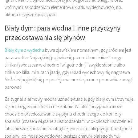
wtórnym uszkodzeniom elementów układu wydechowego, np.
układu oczyszczania spalin.
Biały dym: para wodna i inne przyczyny
przedostawania się płynów
Biały dym z wydechu
bywa zjawiskiem normalnym, gdy źródłem jest
para wodna. Najczęściej pojawia się po uruchomieniu zimnego
silnika (zwłaszcza w chłodne i wilgotne dni) i zwykle słabnie albo
znika po kilku minutach jazdy, gdy układ wydechowy się nagrzewa.
Może też pojawić się po postoju na mrozie, a rano ponownie zacząć
parować.
Za sygnał alarmowy można uznać sytuacje, gdy biały dym utrzymuje
się po rozgrzaniu silnika i nie słabnie. W takim przypadku może
chodzić o przedostawanie się płynu chłodniczego do komory
spalania (czasem wiązane z uszkodzeniami w okolicach uszczelnień
lub z nieszczelnościami w obrębie jednostki). Taki płyn jest następnie
spalany, co może powodować gęstszą chmurę białego dymu.