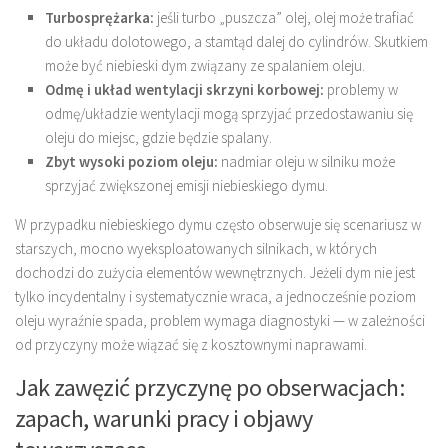
Turbosprężarka:
jeśli turbo „puszcza” olej, olej może trafiać
do układu dolotowego, a stamtąd dalej do cylindrów. Skutkiem
może być niebieski dym związany ze spalaniem oleju.
Odmę i układ wentylacji skrzyni korbowej:
problemy w
odmę/układzie wentylacji mogą sprzyjać przedostawaniu się
oleju do miejsc, gdzie będzie spalany.
Zbyt wysoki poziom oleju:
nadmiar oleju w silniku może
sprzyjać zwiększonej emisji niebieskiego dymu.
W przypadku niebieskiego dymu często obserwuje się scenariusz w
starszych, mocno wyeksploatowanych silnikach, w których
dochodzi do zużycia elementów wewnętrznych. Jeżeli dym nie jest
tylko incydentalny i systematycznie wraca, a jednocześnie poziom
oleju wyraźnie spada, problem wymaga diagnostyki — w zależności
od przyczyny może wiązać się z kosztownymi naprawami.
Jak zawęzić przyczynę po obserwacjach:
zapach, warunki pracy i objawy