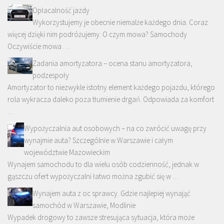
Opłacalność jazdy
Wykorzystujemy je obecnie niemalże każdego dnia. Coraz
więcej dzięki nim podróżujemy. O czym mowa? Samochody
Oczywiście mowa …
Zadania amortyzatora – ocena stanu amortyzatora,
podzespoły
Amortyzator to niezwykle istotny element każdego pojazdu, którego
rola wykracza daleko poza tłumienie drgań. Odpowiada za komfort
…
Wypożyczalnia aut osobowych – na co zwrócić uwagę przy
wynajmie auta? Szczególnie w Warszawie i całym
województwie Mazowieckim
Wynajem samochodu to dla wielu osób codzienność, jednak w
gąszczu ofert wypożyczalni łatwo można zgubić się w …
Wynajem auta z oc sprawcy. Gdzie najlepiej wynająć
samochód w Warszawie, Modlinie
Wypadek drogowy to zawsze stresująca sytuacja, która może