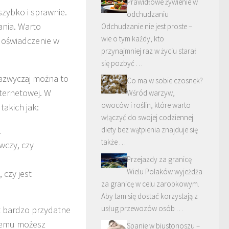
Prawidłowe żywienie w
zybko i sprawnie.
odchudzaniu
ania. Warto
Odchudzanie nie jest proste –
wie o tym każdy, kto
doświadczenie w
przynajmniej raz w życiu starał
się pozbyć …
Zazwyczaj można to
Co ma w sobie czosnek?
nternetowej. W
Wśród warzyw,
owoców i roślin, które warto
takich jak:
włączyć do swojej codziennej
.
diety bez wątpienia znajduje się
także …
wczy, czy
Przejazdy za granicę
Wielu Polaków wyjeżdża
, czy jest
za granicę w celu zarobkowym.
Aby tam się dostać korzystają z
usług przewozów osób …
st bardzo przydatne
 temu możesz
Spanie w biustonoszu –