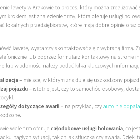
nie lawety w Krakowie to proces, który można zrealizować s
ym krokiem jest znalezienie firmy, która oferuje usługi holow
ć lokalnych przedsiębiorstw, które mają dobre opinie oraz 
ówić lawetę, wystarczy skontaktować się z wybraną firmą. 
telefonicznie lub poprzez formularz kontaktowy na stronie i
e lub wiadomości należy podać kilka kluczowych informacji, 
alizacja
– miejsce, w którym znajduje się uszkodzony pojazd
zaj pojazdu
– istotne jest, czy to samochód osobowy, dosta
ocykl.
zegóły dotyczące awarii
– na przykład, czy
auto nie odpala
kodzone.
wie wiele firm oferuje
całodobowe usługi holowania
, co je
adku nagłych sytuacji, takich jak stłuczka czy awaria. Dzięki