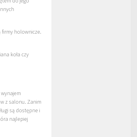
zętem do jego
innych
ą firmy holownicze.
iana koła czy
ak wynajem
w z salonu. Zanim
ługi są dostępne i
óra najlepiej