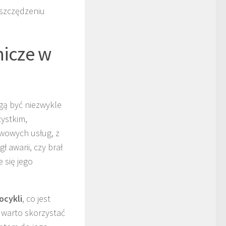
oszczędzeniu
nicze w
gą być niezwykle
ystkim,
wowych usług, z
 awarii, czy brał
 się jego
ocykli
, co jest
 warto skorzystać