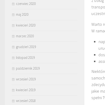
z usług
czerwiec 2020
transpo
uczest
maj 2020
Warto 
kwiecień 2020
W ramac
marzec 2020
nap
grudzień 2019
uru
dos
listopad 2019
ass
październik 2019
Niektór
samocho
wrzesień 2019
zdecydu
kwiecień 2019
jakie m
spełni 
wrzesień 2018