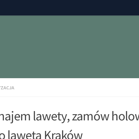
ZACJA
ajem lawety, zamów holo
o laweta Kraków