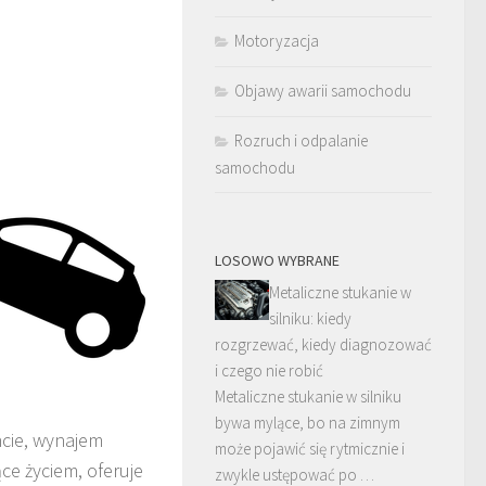
Motoryzacja
Objawy awarii samochodu
Rozruch i odpalanie
samochodu
LOSOWO WYBRANE
Metaliczne stukanie w
silniku: kiedy
rozgrzewać, kiedy diagnozować
i czego nie robić
Metaliczne stukanie w silniku
bywa mylące, bo na zimnym
cie, wynajem
może pojawić się rytmicznie i
ce życiem, oferuje
zwykle ustępować po …