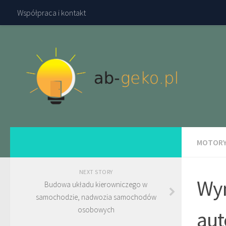
Współpraca i kontakt
MOTORY
NEXT STORY
Wyn
Budowa układu kierowniczego w
samochodzie, nadwozia samochodów
osobowych
aut