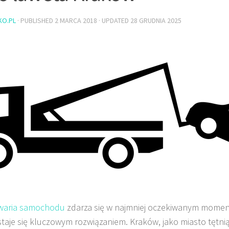
KO.PL
· PUBLISHED
2 MARCA 2018
· UPDATED
28 GRUDNIA 2025
waria samochodu
zdarza się w najmniej oczekiwanym momen
staje się kluczowym rozwiązaniem. Kraków, jako miasto tętnią