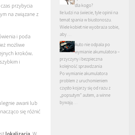
 czas przybycia
dla kogo?
Ile ludzi na świecie, tyle opinii na
nym na związane z
temat spania w biustonoszu.
Wiele kobiet nie wyobraża sobie,
aby …
ówienia i poda
ież możliwe
Auto nie odpala po
wymianie akumulatora –
lejnych kroków.
przyczyny i bezpieczna
szybkim i
kolejność sprawdzania
Po wymianie akumulatora
problem z uruchomieniem
często kojarzy się od razu z
„popsutym” autem, a winne
legnie awarii lub
bywają …
acząco się różnić
est
lokalizacja
. W