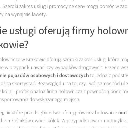
. Szeroki zakres usług i promocyjne ceny mogą pomóc w za
zy na wynajmie lawety.
ie usługi oferują firmy holow
kowie?
olownicze w Krakowie oferują szeroki zakres usług, które mo
 w przypadku awarii czy wypadków drogowych. Przede wsz
nie pojazdów osobowych i dostawczych
to jedna z podsta
można skorzystać. Bez względu na to, czy Twój samochód uległ
w kolizji, profesjonalna firma holownicza z pewnością podejmie
nsportowania do wskazanego miejsca.
ej, niektóre przedsiębiorstwa oferują również holowanie
mot
 dla miłośników dwóch kółek. W przypadku awarii motocykla,