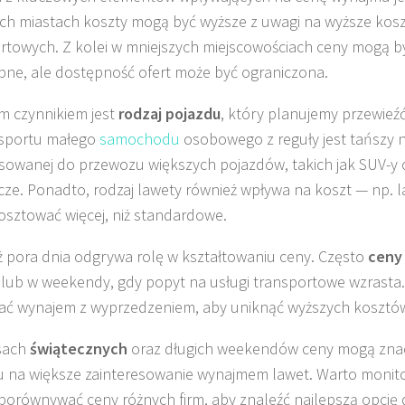
ch miastach koszty mogą być wyższe z uwagi na wyższe kosz
rtowych. Z kolei w mniejszych miejscowościach ceny mogą by
pne, ale dostępność ofert może być ograniczona.
m czynnikiem jest
rodzaj pojazdu
, który planujemy przewieź
nsportu małego
samochodu
osobowego z reguły jest tańszy n
sowanej do przewozu większych pojazdów, takich jak SUV-y
ze. Ponadto, rodzaj lawety również wpływa na koszt — np. l
sztować więcej, niż standardowe.
 pora dnia odgrywa rolę w kształtowaniu ceny. Często
ceny
lub w weekendy, gdy popyt na usługi transportowe wzrasta
ć wynajem z wyprzedzeniem, aby uniknąć wyższych kosztó
sach
świątecznych
oraz długich weekendów ceny mogą znac
 na większe zainteresowanie wynajmem lawet. Warto monit
i porównywać ceny różnych firm, aby znaleźć najlepszą opcję 