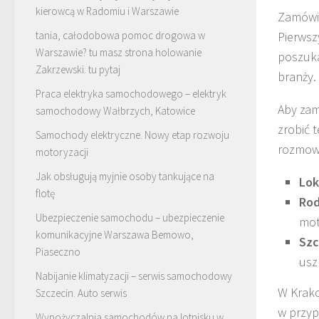
kierowcą w Radomiu i Warszawie
Zamówie
tania, całodobowa pomoc drogowa w
Pierwsz
Warszawie? tu masz
strona holowanie
poszuka
Zakrzewski
. tu pytaj
branży.
Praca elektryka samochodowego – elektryk
Aby zam
samochodowy Wałbrzych, Katowice
zrobić 
Samochody elektryczne. Nowy etap rozwoju
rozmowi
motoryzacji
Jak obsługują myjnie osoby tankujące na
Lok
flotę
Rod
Ubezpieczenie samochodu – ubezpieczenie
mot
komunikacyjne Warszawa Bemowo,
Szc
Piaseczno
usz
Nabijanie klimatyzacji – serwis samochodowy
W Krako
Szczecin. Auto serwis
w przyp
Wypożyczalnia samochodów na lotnisku w