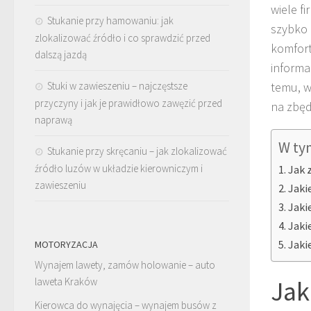
wiele f
Stukanie przy hamowaniu: jak
szybko 
zlokalizować źródło i co sprawdzić przed
komfort
dalszą jazdą
informa
Stuki w zawieszeniu – najczęstsze
temu, w
przyczyny i jak je prawidłowo zawęzić przed
na zbęd
naprawą
W ty
Stukanie przy skręcaniu – jak zlokalizować
źródło luzów w układzie kierowniczym i
Jak 
zawieszeniu
Jaki
Jaki
Jaki
Jaki
MOTORYZACJA
Wynajem lawety, zamów holowanie – auto
Jak
laweta Kraków
Kierowca do wynajęcia – wynajem busów z