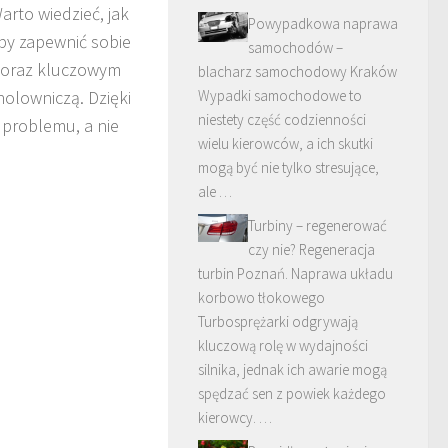
arto wiedzieć, jak
Powypadkowa naprawa
 by zapewnić sobie
samochodów –
u oraz kluczowym
blacharz samochodowy Kraków
holowniczą. Dzięki
Wypadki samochodowe to
niestety część codzienności
 problemu, a nie
wielu kierowców, a ich skutki
mogą być nie tylko stresujące,
ale …
Turbiny – regenerować
czy nie? Regeneracja
turbin Poznań. Naprawa układu
korbowo tłokowego
Turbosprężarki odgrywają
kluczową rolę w wydajności
silnika, jednak ich awarie mogą
spędzać sen z powiek każdego
kierowcy. …