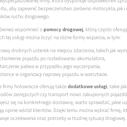
 wyspecjalizowanej firmy, która dysponuje odpowiednim spr
rtu, aby zapewnić bezpieczeństwo zarówno motocykla, jak i 
ników ruchu drogowego.
również wspomnieć o
pomocy drogowej
, którą często oferuj
h tej usługi można liczyć na różne formy wsparcia, w tym:
rawy drobnych usterek na miejscu zdarzenia, takich jak wym
chomienie pojazdu po rozładowaniu akumulatora,
tarczenie paliwa w przypadku jego wyczerpania,
istance w organizacji naprawy pojazdu w warsztacie.
e firmy holownicze oferują także
dodatkowe usługi
, takie j
dów zastępczych czy transport nowo zakupionych pojazdó
jesz się na konkretnego dostawcę, warto sprawdzić, jakie us
ają opinie wśród klientów. Dzięki temu można wybrać firmę, kt
Twoje oczekiwania oraz potrzeby w trudnej sytuacji drogowej.