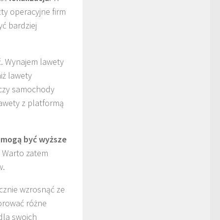
ty operacyjne firm
ć bardziej
ć. Wynajem lawety
iż lawety
 czy samochody
awety z platformą
 mogą być wyższe
. Warto zatem
w.
znie wzrosnąć ze
orować różne
dla swoich