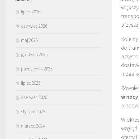
większy
lipiec 2026
transpo
przystę
czerwiec 2026
Kolejny
maj 2026
do tra
grudzień 2025
przysto
dostawc
październik 2025
mogą ko
lipiec 2025
Również
w nocy
czerwiec 2025
planowa
styczeń 2025
W okre
marzec 2024
względu
oferty 