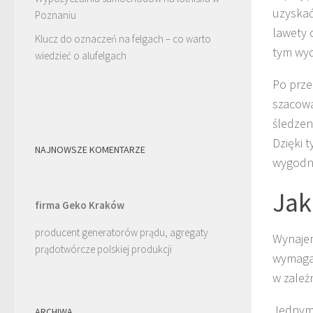
uzyskać
Poznaniu
lawety 
Klucz do oznaczeń na felgach – co warto
tym wyd
wiedzieć o alufelgach
Po prze
szacowa
śledzen
Dzięki 
NAJNOWSZE KOMENTARZE
wygodn
Jak
firma Geko Kraków
producent generatorów prądu, agregaty
Wynajem
prądotwórcze polskiej produkcji
wymaga 
w zależ
Jednym
ARCHIWA