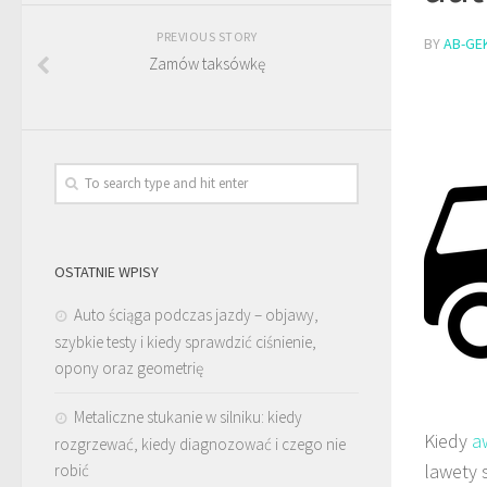
PREVIOUS STORY
BY
AB-GE
Zamów taksówkę
OSTATNIE WPISY
Auto ściąga podczas jazdy – objawy,
szybkie testy i kiedy sprawdzić ciśnienie,
opony oraz geometrię
Metaliczne stukanie w silniku: kiedy
Kiedy
a
rozgrzewać, kiedy diagnozować i czego nie
lawety 
robić