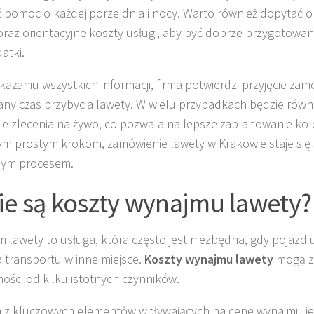
 pomoc o każdej porze dnia i nocy. Warto również dopytać o
oraz orientacyjne koszty usługi, aby być dobrze przygotowa
atki.
kazaniu wszystkich informacji, firma potwierdzi przyjęcie zam
ny czas przybycia lawety. W wielu przypadkach będzie równ
ie zlecenia na żywo, co pozwala na lepsze zaplanowanie ko
tym prostym krokom, zamówienie lawety w Krakowie staje się 
ym procesem.
ie są koszty wynajmu lawety?
 lawety to usługa, która często jest niezbędna, gdy pojazd u
transportu w inne miejsce.
Koszty wynajmu lawety
mogą zn
ności od kilku istotnych czynników.
 z kluczowych elementów wpływających na cenę wynajmu j