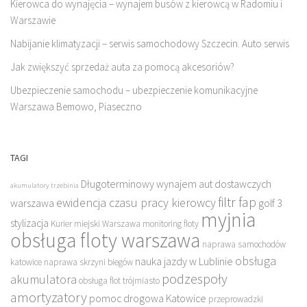
Kierowca do wynajęcia – wynajem busów z kierowcą w Radomiu i
Warszawie
Nabijanie klimatyzacji – serwis samochodowy Szczecin. Auto serwis
Jak zwiększyć sprzedaż auta za pomocą akcesoriów?
Ubezpieczenie samochodu – ubezpieczenie komunikacyjne
Warszawa Bemowo, Piaseczno
TAGI
Długoterminowy wynajem aut dostawczych
akumulatory trzebinia
filtr fap
ewidencja czasu pracy kierowcy
warszawa
golf 3
myjnia
stylizacja
Kurier miejski Warszawa
monitoring floty
obsługa floty warszawa
naprawa samochodów
obsługa
nauka jazdy w Lublinie
katowice
naprawa skrzyni biegów
podzespoły
akumulatora
obsługa flot trójmiasto
amortyzatory
pomoc drogowa Katowice
przeprowadzki