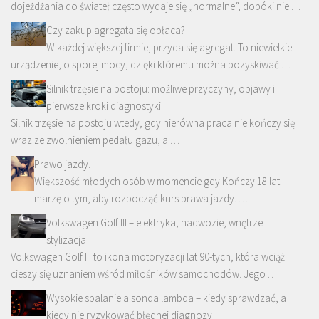
dojeżdżania do świateł często wydaje się „normalne”, dopóki nie …
Czy zakup agregata się opłaca?
W każdej większej firmie, przyda się agregat. To niewielkie
urządzenie, o sporej mocy, dzięki któremu można pozyskiwać …
Silnik trzęsie na postoju: możliwe przyczyny, objawy i
pierwsze kroki diagnostyki
Silnik trzęsie na postoju wtedy, gdy nierówna praca nie kończy się
wraz ze zwolnieniem pedału gazu, a …
Prawo jazdy.
Większość młodych osób w momencie gdy Kończy 18 lat
marzę o tym, aby rozpocząć kurs prawa jazdy. …
Volkswagen Golf III – elektryka, nadwozie, wnętrze i
stylizacja
Volkswagen Golf III to ikona motoryzacji lat 90-tych, która wciąż
cieszy się uznaniem wśród miłośników samochodów. Jego …
Wysokie spalanie a sonda lambda – kiedy sprawdzać, a
kiedy nie ryzykować błędnej diagnozy