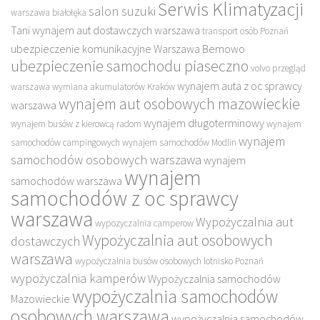
Serwis Klimatyzacji
salon suzuki
warszawa białołęka
Tani wynajem aut dostawczych warszawa
transport osób Poznań
ubezpieczenie komunikacyjne Warszawa Bemowo
ubezpieczenie samochodu piaseczno
volvo przegląd
wynajem auta z oc sprawcy
warszawa
wymiana akumulatorów Kraków
wynajem aut osobowych mazowieckie
warszawa
wynajem długoterminowy
wynajem busów z kierowcą radom
wynajem
wynajem
samochodów campingowych
wynajem samochodów Modlin
samochodów osobowych warszawa
wynajem
wynajem
samochodów warszawa
samochodów z oc sprawcy
warszawa
Wypożyczalnia aut
wypozyczalnia camperow
Wypożyczalnia aut osobowych
dostawczych
warszawa
wypożyczalnia busów osobowych lotnisko Poznań
wypożyczalnia kamperów
Wypożyczalnia samochodów
wypożyczalnia samochodów
Mazowieckie
osobowych warszawa
wypożyczalnia samochodów