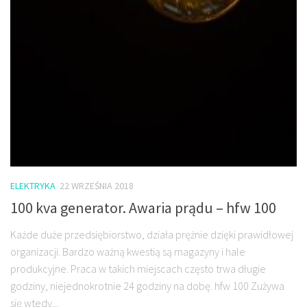
ELEKTRYKA
22 WRZEŚNIA 2018
100 kva generator. Awaria prądu – hfw 100
Każde duże przedsiębiorstwo, działa prężnie dzięki prawidłowej
organizacji. Bardzo ważną kwestią są magazyny i hale
produkcyjne. Praca w takich miejscach często trwa długie
godziny, niejednokrotnie 24 godziny na dobę. hfw 100 Zużywa
się wtedy...