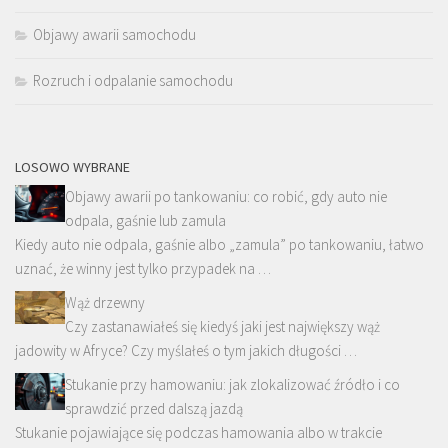
Objawy awarii samochodu
Rozruch i odpalanie samochodu
LOSOWO WYBRANE
Objawy awarii po tankowaniu: co robić, gdy auto nie
odpala, gaśnie lub zamula
Kiedy auto nie odpala, gaśnie albo „zamula” po tankowaniu, łatwo
uznać, że winny jest tylko przypadek na …
Wąż drzewny
Czy zastanawiałeś się kiedyś jaki jest największy wąż
jadowity w Afryce? Czy myślałeś o tym jakich długości …
Stukanie przy hamowaniu: jak zlokalizować źródło i co
sprawdzić przed dalszą jazdą
Stukanie pojawiające się podczas hamowania albo w trakcie