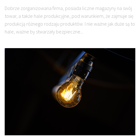
Dobrze zorganizowana firma, posiada liczne magazyny na swój
towar, a także hale produkcyjne, pod warunkiem, że zajmuje się
produkcją różnego rodzaju produktów. I nie ważne jak duże są to
hale, ważne by stwarzały bezpieczne...