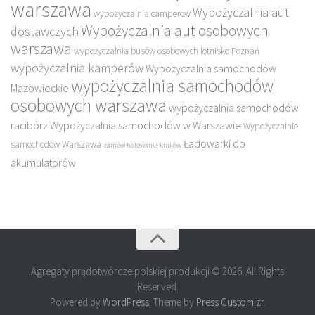
warszawa
Wypożyczalnia aut
wypozyczalnia camperow
Wypożyczalnia aut osobowych
dostawczych
warszawa
wypożyczalnia busów osobowych lotnisko Poznań
wypożyczalnia kamperów
Wypożyczalnia samochodów
wypożyczalnia samochodów
Mazowieckie
osobowych warszawa
wypożyczalnia samochodów
racibórz
Wypożyczalnia samochodów w Warszawie
Wypożyczalnie
Ładowarki do
samochodów Warszawa
zamów holowanie kraków
akumulatorów
Agregaty prądotwórcze polskiej produkcji © 2026. All Rights
Reserved.
Powered by
WordPress
. Theme by
Press Customizr
.