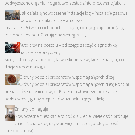
podwyższone drgania mogą łatwo zostać zinterpretowane jako …
Jak działają nowoczesne instalacje lpg – instalacje gazowe
Katowice. Instalacje lpg – auto gaz
Instalacje LPG w samochodach cieszą się rosnącą popularnością, a
to nie bez powodu. Oferują one szereg zalet, …
Auto drży na postoju – od czego zacząć diagnostykę i
najczęstsze przyczyny
Kiedy auto drży na postoju, łatwo skupić się wyłącznie na tym, co
dzieje się pod maską, a …
Główny podział preparatów wspomagających dietę
Główny podział preparatów wspomagających dietę Podział
preparatów suplementowych Kryterium głównego podziału z
podstawowej grupy preparatów uzupełniających dietę …
Zmiany pomagają
Nowoczesne mieszkanie to coś dla Ciebie. Wiele osób próbuje
zmienić charakter, uzyskać więcej miejsca, praktyczność i
funkcjonalność …