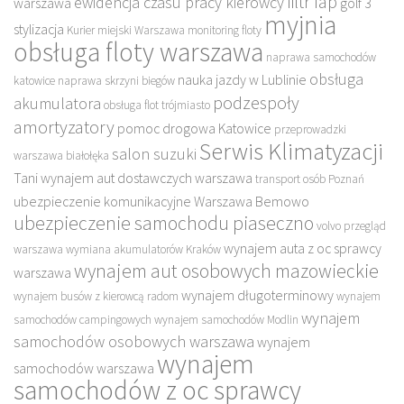
filtr fap
ewidencja czasu pracy kierowcy
warszawa
golf 3
myjnia
stylizacja
Kurier miejski Warszawa
monitoring floty
obsługa floty warszawa
naprawa samochodów
obsługa
nauka jazdy w Lublinie
katowice
naprawa skrzyni biegów
podzespoły
akumulatora
obsługa flot trójmiasto
amortyzatory
pomoc drogowa Katowice
przeprowadzki
Serwis Klimatyzacji
salon suzuki
warszawa białołęka
Tani wynajem aut dostawczych warszawa
transport osób Poznań
ubezpieczenie komunikacyjne Warszawa Bemowo
ubezpieczenie samochodu piaseczno
volvo przegląd
wynajem auta z oc sprawcy
warszawa
wymiana akumulatorów Kraków
wynajem aut osobowych mazowieckie
warszawa
wynajem długoterminowy
wynajem busów z kierowcą radom
wynajem
wynajem
samochodów campingowych
wynajem samochodów Modlin
samochodów osobowych warszawa
wynajem
wynajem
samochodów warszawa
samochodów z oc sprawcy