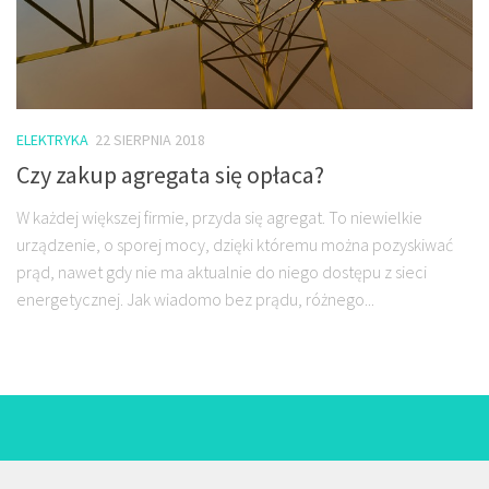
ELEKTRYKA
22 SIERPNIA 2018
Czy zakup agregata się opłaca?
W każdej większej firmie, przyda się agregat. To niewielkie
urządzenie, o sporej mocy, dzięki któremu można pozyskiwać
prąd, nawet gdy nie ma aktualnie do niego dostępu z sieci
energetycznej. Jak wiadomo bez prądu, różnego...