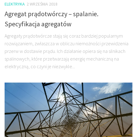
ELEKTRYKA
2 WRZEŚNIA 2018
Agregat prądotwórczy – spalanie.
Specyfikacja agregatów
Agregaty prądotwórcze stają się coraz bardziej popularnym
rozwiązaniem, zwłaszcza w obliczu niemożności przewidzenia
przerw w dostawie prądu. Ich działanie opiera się na silnikach
spalinowych, które przetwarzają energię mechaniczną na
elektryczną, co czyni je niezwykle...