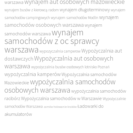
wynajem aut osobowych mazowieckie
warszawa
wynajem długoterminowy
wynajem busów z kierowcą radom
wynajem
wynajem
samochodów campingowych
wynajem samochodów Modlin
samochodów osobowych warszawa
wynajem
wynajem
samochodów warszawa
samochodów z oc sprawcy
warszawa
Wypożyczalnia aut
wypozyczalnia camperow
Wypożyczalnia aut osobowych
dostawczych
warszawa
wypożyczalnia busów osobowych lotnisko Poznań
wypożyczalnia kamperów
Wypożyczalnia samochodów
wypożyczalnia samochodów
Mazowieckie
osobowych warszawa
wypożyczalnia samochodów
racibórz
Wypożyczalnia samochodów w Warszawie
Wypożyczalnie
Ładowarki do
samochodów Warszawa
zamów holowanie kraków
akumulatorów