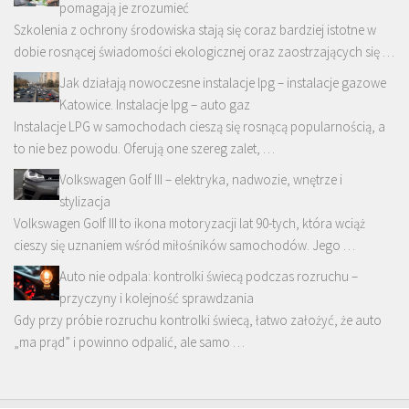
pomagają je zrozumieć
Szkolenia z ochrony środowiska stają się coraz bardziej istotne w
dobie rosnącej świadomości ekologicznej oraz zaostrzających się …
Jak działają nowoczesne instalacje lpg – instalacje gazowe
Katowice. Instalacje lpg – auto gaz
Instalacje LPG w samochodach cieszą się rosnącą popularnością, a
to nie bez powodu. Oferują one szereg zalet, …
Volkswagen Golf III – elektryka, nadwozie, wnętrze i
stylizacja
Volkswagen Golf III to ikona motoryzacji lat 90-tych, która wciąż
cieszy się uznaniem wśród miłośników samochodów. Jego …
Auto nie odpala: kontrolki świecą podczas rozruchu –
przyczyny i kolejność sprawdzania
Gdy przy próbie rozruchu kontrolki świecą, łatwo założyć, że auto
„ma prąd” i powinno odpalić, ale samo …