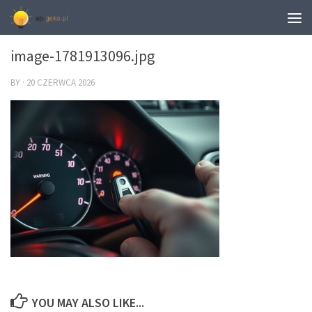
0
image-1781913096.jpg
BY
·
20 CZERWCA 2026
YOU MAY ALSO LIKE...