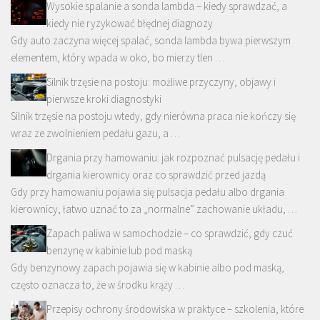
Wysokie spalanie a sonda lambda – kiedy sprawdzać, a
kiedy nie ryzykować błędnej diagnozy
Gdy auto zaczyna więcej spalać, sonda lambda bywa pierwszym
elementem, który wpada w oko, bo mierzy tlen …
Silnik trzęsie na postoju: możliwe przyczyny, objawy i
pierwsze kroki diagnostyki
Silnik trzęsie na postoju wtedy, gdy nierówna praca nie kończy się
wraz ze zwolnieniem pedału gazu, a …
Drgania przy hamowaniu: jak rozpoznać pulsację pedału i
drgania kierownicy oraz co sprawdzić przed jazdą
Gdy przy hamowaniu pojawia się pulsacja pedału albo drgania
kierownicy, łatwo uznać to za „normalne” zachowanie układu, …
Zapach paliwa w samochodzie – co sprawdzić, gdy czuć
benzynę w kabinie lub pod maską
Gdy benzynowy zapach pojawia się w kabinie albo pod maską,
często oznacza to, że w środku krąży …
Przepisy ochrony środowiska w praktyce – szkolenia, które