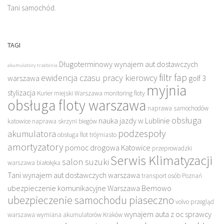
Tani samochód.
TAGI
Długoterminowy wynajem aut dostawczych
akumulatory trzebinia
filtr fap
ewidencja czasu pracy kierowcy
warszawa
golf 3
myjnia
stylizacja
Kurier miejski Warszawa
monitoring floty
obsługa floty warszawa
naprawa samochodów
obsługa
nauka jazdy w Lublinie
katowice
naprawa skrzyni biegów
podzespoły
akumulatora
obsługa flot trójmiasto
amortyzatory
pomoc drogowa Katowice
przeprowadzki
Serwis Klimatyzacji
salon suzuki
warszawa białołęka
Tani wynajem aut dostawczych warszawa
transport osób Poznań
ubezpieczenie komunikacyjne Warszawa Bemowo
ubezpieczenie samochodu piaseczno
volvo przegląd
wynajem auta z oc sprawcy
warszawa
wymiana akumulatorów Kraków