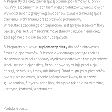
4. Preparaty dla diety zawierającej błonnik pokarmowy. Błonnik
roślinny jest cennym składnikiem wielu produktów żywnościowych.
Wywodzi się on z grupy węglowodanów, związki te nieulegające
trawieniu i wchłanianiu przez przewód pokarmowy.
W rezultacie zapobiega on zaparciom i jest sprzymierzeńcem flory
bakteryjnej. Jelit. Sam błonnik może stanowić uzupełnienie diety,
szczególnie dla osób się odchudzających.
5. Preparaty białkowe-
suplementy diety
dla osób aktywnych
fizycznie- sportowców. Substancje wspomagające tego rodzaju
stosowane są w celu poprawy wyników sportowych tzw. żywieniowe
środki uzupełniające dietę, Przykładowo stymulują produkcję
energii, rozwój siły i masy mięśniowej. Skład tej grupy suplementów
tworzą: aminokwasy, średnio-łańcuchowe kwasy tłuszczowe,
glukozamina, β-hydroksymaślan, chrząstka rekina oraz witaminy,
keratyna, kortyzol, kreatyna etc.
Podobne posty: