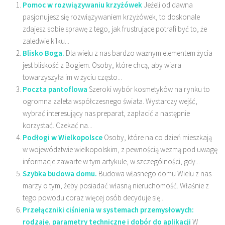
Pomoc w rozwiązywaniu krzyżówek
Jeżeli od dawna
pasjonujesz się rozwiązywaniem krzyżówek, to doskonale
zdajesz sobie sprawę z tego, jak frustrujące potrafi być to, że
zaledwie kilku...
Blisko Boga.
Dla wielu z nas bardzo ważnym elementem życia
jest bliskość z Bogiem. Osoby, które chcą, aby wiara
towarzyszyła im w życiu często...
Poczta pantoflowa
Szeroki wybór kosmetyków na rynku to
ogromna zaleta współczesnego świata. Wystarczy wejść,
wybrać interesujący nas preparat, zapłacić a następnie
korzystać. Czekać na...
Podłogi w Wielkopolsce
Osoby, które na co dzień mieszkają
w województwie wielkopolskim, z pewnością wezmą pod uwagę
informacje zawarte w tym artykule, w szczególności, gdy...
Szybka budowa domu.
Budowa własnego domu Wielu z nas
marzy o tym, żeby posiadać własną nieruchomość. Właśnie z
tego powodu coraz więcej osób decyduje się...
Przełączniki ciśnienia w systemach przemysłowych:
rodzaje, parametry techniczne i dobór do aplikacji
W