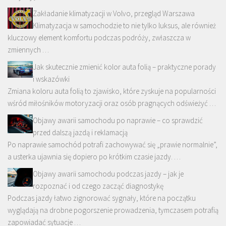
Zakładanie klimatyzacji w Volvo, przegląd Warszawa
Klimatyzacja w samochodzie to nie tylko luksus, ale również
kluczowy element komfortu podczas podróży, zwłaszcza w
zmiennych …
Jak skutecznie zmienić kolor auta folią – praktyczne porady
i wskazówki
Zmiana koloru auta folią to zjawisko, które zyskuje na popularności
wśród miłośników motoryzacji oraz osób pragnących odświeżyć …
Objawy awarii samochodu po naprawie – co sprawdzić
przed dalszą jazdą i reklamacją
Po naprawie samochód potrafi zachowywać się „prawie normalnie”,
a usterka ujawnia się dopiero po krótkim czasie jazdy. …
Objawy awarii samochodu podczas jazdy – jak je
rozpoznać i od czego zacząć diagnostykę
Podczas jazdy łatwo zignorować sygnały, które na początku
wyglądają na drobne pogorszenie prowadzenia, tymczasem potrafią
zapowiadać sytuacje …