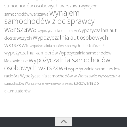
samochodów osobowych warszawa
wynajem
wynajem
samochodów warszawa
samochodów z oc sprawcy
warszawa
Wypożyczalnia aut
wypozyczalnia camperow
Wypożyczalnia aut osobowych
dostawczych
warszawa
wypożyczalnia busów osobowych lotnisko Poznań
wypożyczalnia kamperów
Wypożyczalnia samochodów
wypożyczalnia samochodów
Mazowieckie
osobowych warszawa
wypożyczalnia samochodów
racibórz
Wypożyczalnia samochodów w Warszawie
Wypożyczalnie
Ładowarki do
samochodów Warszawa
zamów holowanie kraków
akumulatorów