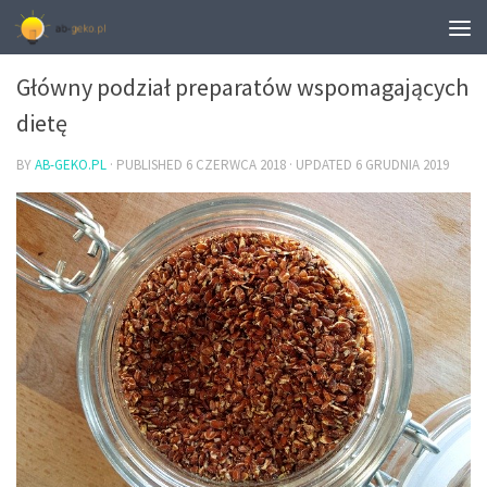
CIEKAWOSTKI
Główny podział preparatów wspomagających
dietę
BY
AB-GEKO.PL
· PUBLISHED
6 CZERWCA 2018
· UPDATED
6 GRUDNIA 2019