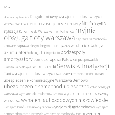
TAGI
Długoterminowy wynajem aut dostawczych
akumulatory trzebinia
filtr fap
ewidencja czasu pracy kierowcy
warszawa
golf 3
myjnia
stylizacja
Kurier miejski Warszawa
monitoring floty
obsługa floty warszawa
naprawa samochodów
obsługa
nauka jazdy w Lublinie
katowice
naprawa skrzyni biegów
podzespoły
akumulatora
obsługa flot trójmiasto
amortyzatory
pomoc drogowa Katowice
przeprowadzki
Serwis Klimatyzacji
salon suzuki
warszawa białołęka
Tani wynajem aut dostawczych warszawa
transport osób Poznań
ubezpieczenie komunikacyjne Warszawa Bemowo
ubezpieczenie samochodu piaseczno
volvo przegląd
wynajem auta z oc sprawcy
warszawa
wymiana akumulatorów Kraków
wynajem aut osobowych mazowieckie
warszawa
wynajem długoterminowy
wynajem busów z kierowcą radom
wynajem
wynajem
samochodów campingowych
wynajem samochodów Modlin