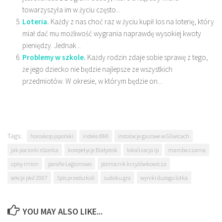
towarzyszyła im w życiu często...
Loteria.
Każdy z nas choć raz w życiu kupił los na loterię, który
miał dać mu możliwość wygrania naprawdę wysokiej kwoty
pieniędzy. Jednak...
Problemy w szkole.
Każdy rodzin zdaje sobie sprawę z tego,
że jego dziecko nie będzie najlepsze ze wszystkich
przedmiotów. W okresie, w którym będzie on...
Tags:
horoskop japoński
indeks BMI
instalacje gazowe w Gliwicach
jak paciorki różańca
korepetycje Białystok
lokalizacja ip
mamba czarna
opisy imion
parafie Legionowo
pomocnik krzyżówkowicza
sekcje pkd 2007
Spis przedszkoli
sudoku gra
wyniki dużego lotka
YOU MAY ALSO LIKE...