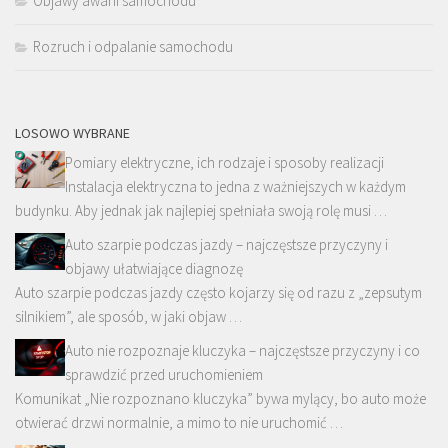
Objawy awarii samochodu
Rozruch i odpalanie samochodu
LOSOWO WYBRANE
Pomiary elektryczne, ich rodzaje i sposoby realizacji
Instalacja elektryczna to jedna z ważniejszych w każdym
budynku. Aby jednak jak najlepiej spełniała swoją rolę musi …
Auto szarpie podczas jazdy – najczęstsze przyczyny i
objawy ułatwiające diagnozę
Auto szarpie podczas jazdy często kojarzy się od razu z „zepsutym
silnikiem”, ale sposób, w jaki objaw …
Auto nie rozpoznaje kluczyka – najczęstsze przyczyny i co
sprawdzić przed uruchomieniem
Komunikat „Nie rozpoznano kluczyka” bywa mylący, bo auto może
otwierać drzwi normalnie, a mimo to nie uruchomić …