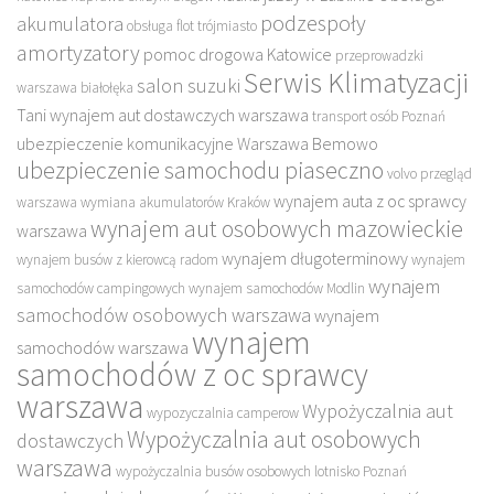
podzespoły
akumulatora
obsługa flot trójmiasto
amortyzatory
pomoc drogowa Katowice
przeprowadzki
Serwis Klimatyzacji
salon suzuki
warszawa białołęka
Tani wynajem aut dostawczych warszawa
transport osób Poznań
ubezpieczenie komunikacyjne Warszawa Bemowo
ubezpieczenie samochodu piaseczno
volvo przegląd
wynajem auta z oc sprawcy
warszawa
wymiana akumulatorów Kraków
wynajem aut osobowych mazowieckie
warszawa
wynajem długoterminowy
wynajem busów z kierowcą radom
wynajem
wynajem
samochodów campingowych
wynajem samochodów Modlin
samochodów osobowych warszawa
wynajem
wynajem
samochodów warszawa
samochodów z oc sprawcy
warszawa
Wypożyczalnia aut
wypozyczalnia camperow
Wypożyczalnia aut osobowych
dostawczych
warszawa
wypożyczalnia busów osobowych lotnisko Poznań