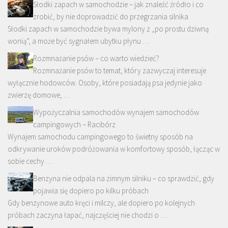
Słodki zapach w samochodzie – jak znaleźć źródło i co
zrobić, by nie doprowadzić do przegrzania silnika
Słodki zapach w samochodzie bywa mylony z „po prostu dziwną
wonią”, a może być sygnałem ubytku płynu …
Rozmnażanie psów – co warto wiedzieć?
Rozmnażanie psów to temat, który zazwyczaj interesuje
wyłącznie hodowców. Osoby, które posiadają psa jedynie jako
zwierzę domowe, …
Wypożyczalnia samochodów wynajem samochodów
campingowych – Racibórz
Wynajem samochodu campingowego to świetny sposób na
odkrywanie uroków podróżowania w komfortowy sposób, łącząc w
sobie cechy …
Benzyna nie odpala na zimnym silniku – co sprawdzić, gdy
pojawia się dopiero po kilku próbach
Gdy benzynowe auto kręci i milczy, ale dopiero po kolejnych
próbach zaczyna łapać, najczęściej nie chodzi o …