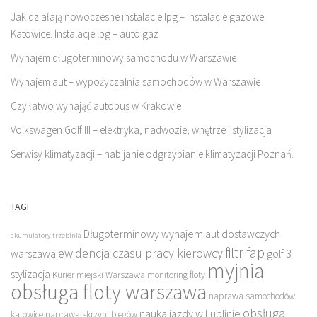
Jak działają nowoczesne instalacje lpg – instalacje gazowe
Katowice. Instalacje lpg – auto gaz
Wynajem długoterminowy samochodu w Warszawie
Wynajem aut – wypożyczalnia samochodów w Warszawie
Czy łatwo wynająć autobus w Krakowie
Volkswagen Golf III – elektryka, nadwozie, wnętrze i stylizacja
Serwisy klimatyzacji – nabijanie odgrzybianie klimatyzacji Poznań.
TAGI
Długoterminowy wynajem aut dostawczych
akumulatory trzebinia
filtr fap
ewidencja czasu pracy kierowcy
warszawa
golf 3
myjnia
stylizacja
Kurier miejski Warszawa
monitoring floty
obsługa floty warszawa
naprawa samochodów
obsługa
nauka jazdy w Lublinie
katowice
naprawa skrzyni biegów