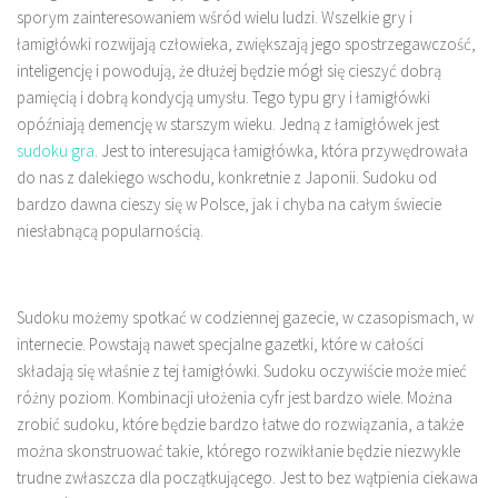
sporym zainteresowaniem wśród wielu ludzi. Wszelkie gry i
łamigłówki rozwijają człowieka, zwiększają jego spostrzegawczość,
inteligencję i powodują, że dłużej będzie mógł się cieszyć dobrą
pamięcią i dobrą kondycją umysłu. Tego typu gry i łamigłówki
opóźniają demencję w starszym wieku. Jedną z łamigłówek jest
sudoku gra
. Jest to interesująca łamigłówka, która przywędrowała
do nas z dalekiego wschodu, konkretnie z Japonii. Sudoku od
bardzo dawna cieszy się w Polsce, jak i chyba na całym świecie
niesłabnącą popularnością.
Sudoku możemy spotkać w codziennej gazecie, w czasopismach, w
internecie. Powstają nawet specjalne gazetki, które w całości
składają się właśnie z tej łamigłówki. Sudoku oczywiście może mieć
różny poziom. Kombinacji ułożenia cyfr jest bardzo wiele. Można
zrobić sudoku, które będzie bardzo łatwe do rozwiązania, a także
można skonstruować takie, którego rozwikłanie będzie niezwykle
trudne zwłaszcza dla początkującego. Jest to bez wątpienia ciekawa