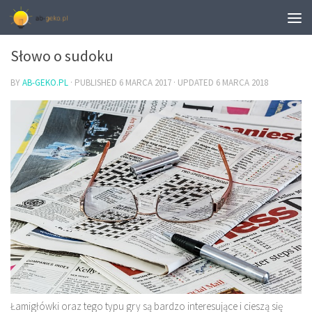
CIEKAWOSTKI
Słowo o sudoku
BY
AB-GEKO.PL
· PUBLISHED
6 MARCA 2017
· UPDATED
6 MARCA 2018
Łamigłówki oraz tego typu gry są bardzo interesujące i cieszą się