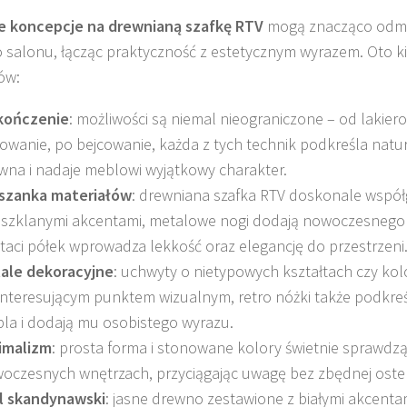
e koncepcje na drewnianą szafkę RTV
mogą znacząco odmi
 salonu, łącząc praktyczność z estetycznym wyrazem. Oto ki
ów:
kończenie
: możliwości są niemal nieograniczone – od lakier
jowanie, po bejcowanie, każda z tych technik podkreśla natu
wna i nadaje meblowi wyjątkowy charakter.
szanka materiałów
: drewniana szafka RTV doskonale wspó
 szklanymi akcentami, metalowe nogi dodają nowoczesnego r
taci półek wprowadza lekkość oraz elegancję do przestrzeni
ale dekoracyjne
: uchwyty o nietypowych kształtach czy ko
 interesującym punktem wizualnym, retro nóżki także podkreśl
la i dodają mu osobistego wyrazu.
imalizm
: prosta forma i stonowane kolory świetnie sprawdzą
oczesnych wnętrzach, przyciągając uwagę bez zbędnej osten
l skandynawski
: jasne drewno zestawione z białymi akcenta