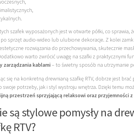
oczesnych,
imalistycznych,
tykalnych.
 tych szafek wyposażonych jest w otwarte półki, co sprawia,
 po sprzęt audio-wideo lub ulubione dekoracje. Z kolei zam
 estetyczne rozwiązania do przechowywania, skutecznie mask
Dodatkowo warto zwrócić uwagę na szafki z praktycznymi funk
y zarządzania kablami
– to świetny sposób na utrzymanie p
ąc się na konkretną drewnianą szafkę RTV, dobrze jest bra
 swoje potrzeby, jak i styl wystroju wnętrza. Dzięki temu m
jną przestrzeń sprzyjającą relaksowi oraz przyjemności z
ie są stylowe pomysły na dr
fkę RTV?