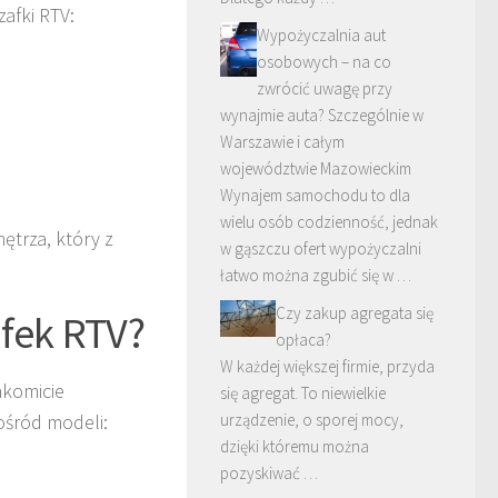
afki RTV:
Wypożyczalnia aut
osobowych – na co
zwrócić uwagę przy
wynajmie auta? Szczególnie w
Warszawie i całym
województwie Mazowieckim
Wynajem samochodu to dla
wielu osób codzienność, jednak
nętrza, który z
w gąszczu ofert wypożyczalni
łatwo można zgubić się w …
Czy zakup agregata się
afek RTV?
opłaca?
W każdej większej firmie, przyda
akomicie
się agregat. To niewielkie
ośród modeli:
urządzenie, o sporej mocy,
dzięki któremu można
pozyskiwać …