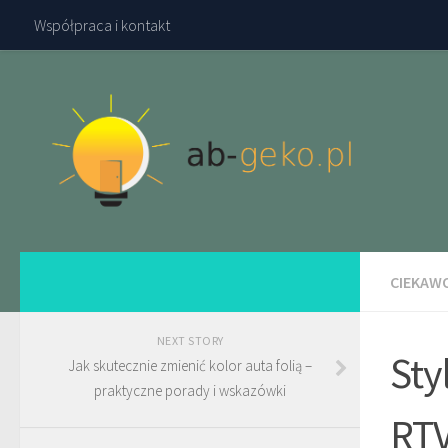
Współpraca i kontakt
CIEKAW
NEXT STORY
Sty
Jak skutecznie zmienić kolor auta folią –
praktyczne porady i wskazówki
RTV