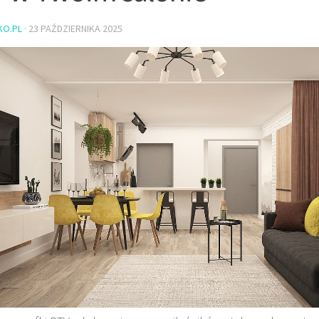
KO.PL
·
23 PAŹDZIERNIKA 2025