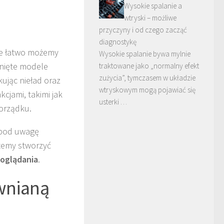
Wysokie spalanie a
wtryski – możliwe
przyczyny i od czego zacząć
diagnostykę
 że łatwo możemy
Wysokie spalanie bywa mylnie
knięte modele
traktowane jako „normalny efekt
zużycia”, tymczasem w układzie
ując nieład oraz
wtryskowym mogą pojawiać się
cjami, takimi jak
usterki …
orządku.
ć pod uwagę
ożemy stworzyć
 oglądania
.
ewnianą