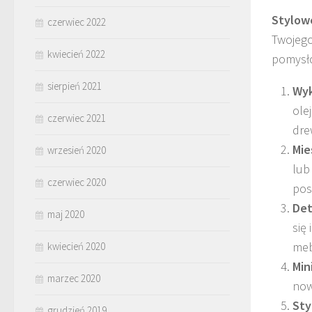
Stylow
czerwiec 2022
Twojego
kwiecień 2022
pomysł
sierpień 2021
Wy
ole
czerwiec 2021
dre
Mie
wrzesień 2020
lub
czerwiec 2020
pos
Det
maj 2020
się
meb
kwiecień 2020
Min
marzec 2020
now
Sty
grudzień 2019