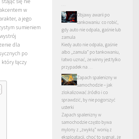
tając się nie
…
 akcentem w
Objawy awarii po
rakter, a jego
tankowaniu: co robić,
czystym sumieniem
gdy auto nie odpala, gaśnie lub
wystrój
zamula
zenie dla
Kiedy auto nie odpala, gaśnie
albo „zamula” po tankowaniu,
asycznych po
łatwo uznać, że winny jest tylko
który łączy
przypadek na …
Zapach spalenizny w
samochodzie – jak
zlokalizować źródło i co
sprawdzić, by nie pogorszyć
usterki
Zapach spalenizny w
samochodzie często bywa
mylony z „zwykłą” wonią z
?
eksploatacji, choć to sygnał, że