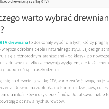
dbać o drewnianą szafkę RTV?
czego warto wybrać drewnian
?
 RTV drewniana
to doskonały wybór dla tych, którzy pragną
 wnętrza odrobinę ciepła i naturalnego stylu. Jej design spra
je się z różnorodnymi aranżacjami – od klasyki po nowocz
e z drewna nie tylko zachwycają wyglądem, ale także charak
cią i odpornością na uszkodzenia.
ąc się na drewnianą szafkę RTV, warto zwrócić uwagę na jej
czenia. Drewno ma zdolności do tłumienia dźwięków, co czy
łem dla miłośników muzyki oraz filmów. Dodatkowo meble te 
powstają z odnawialnych surowców.