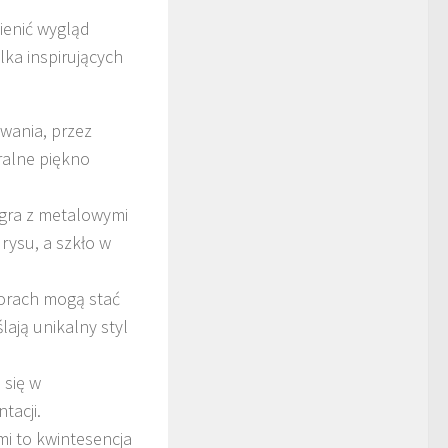
enić wygląd
lka inspirujących
owania, przez
ralne piękno
łgra z metalowymi
ysu, a szkło w
.
lorach mogą stać
ają unikalny styl
 się w
tacji.
mi to kwintesencja