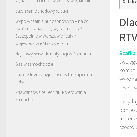
wynająć samochód w Warszawie, Modlinie
Jak 
Salon samochodowy suzuki
Dla
Wypożyczalnia aut osobowych – na co
zwrócić uwagę przy wynajmie auta?
RTV
Szczególnie w Warszawie i całym
województwie Mazowieckim
Szafka
Najlepszy serwis klimatyzacji w Poznaniu
swojego
Gaz w samochodzie
komponu
Jak obsługują myjnie osoby tankujące na
wykonan
flotę
trwałoś
Zaawansowane Techniki Polerowania
Samochodu
Decyduj
pomiesz
materia
często 