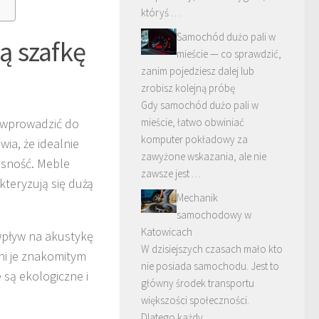
któryś …
Samochód dużo pali w
ą szafkę
mieście — co sprawdzić,
zanim pojedziesz dalej lub
zrobisz kolejną próbę
Gdy samochód dużo pali w
 wprowadzić do
mieście, łatwo obwiniać
komputer pokładowy za
wia, że idealnie
zawyżone wskazania, ale nie
esność. Meble
zawsze jest …
teryzują się dużą
Mechanik
samochodowy w
Katowicach
 wpływ na akustykę
W dzisiejszych czasach mało kto
ni je znakomitym
nie posiada samochodu. Jest to
są ekologiczne i
główny środek transportu
większości społeczności.
Dlatego każdy …