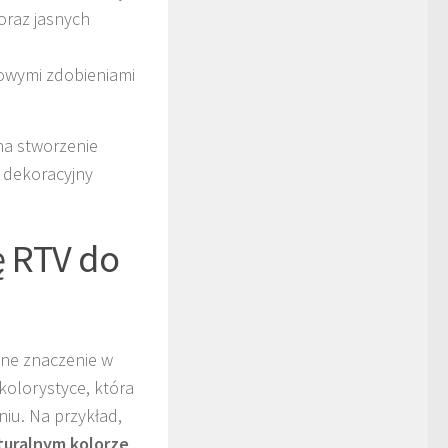
oraz jasnych
kowymi zdobieniami
na stworzenie
 dekoracyjny
ę RTV do
ne znaczenie w
kolorystyce, która
u. Na przykład,
turalnym kolorze