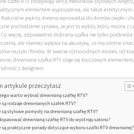
ne szafki RTV zdobywają serca miłośników stylowych wnętrz, s
raktycznym elementem wyposażenia, ale także estetycznym
. Naturalne piękno drewna wprowadza do domów ciepło i cha
czne pochodzenie sprawia, że jest to wybór, który można z 
. Co więcej, odpowiednio dobrana szafka nie tylko podkreśla 
czenia, ale również wpływa na akustykę, co ma istotne znac
stów muzyki i filmów. W świecie różnorodnych modeli, od kl
sne, drewniana szafka RTV staje się kluczowym elementem, 
nalność z designem.
m artykule przeczytasz
zego warto wybrać drewnianą szafkę RTV?
e są rodzaje drewnianych szafek RTV?
e są stylowe pomysły na drewnianą szafkę RTV?
dopasować drewnianą szafkę RTV do wystroju salonu?
e są praktyczne porady dotyczące wyboru szafki RTV drewnianej