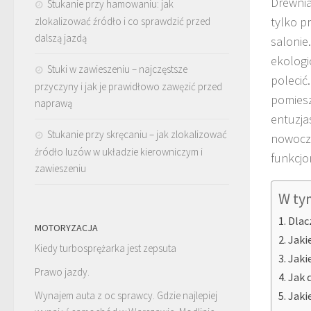
Drewnia
Stukanie przy hamowaniu: jak
tylko p
zlokalizować źródło i co sprawdzić przed
dalszą jazdą
salonie
ekologi
Stuki w zawieszeniu – najczęstsze
polecić
przyczyny i jak je prawidłowo zawęzić przed
pomiesz
naprawą
entuzja
Stukanie przy skręcaniu – jak zlokalizować
nowocze
źródło luzów w układzie kierowniczym i
funkcjo
zawieszeniu
W ty
Dlac
MOTORYZACJA
Jaki
Kiedy turbosprężarka jest zepsuta
Jaki
Prawo jazdy.
Jak 
Jaki
Wynajem auta z oc sprawcy. Gdzie najlepiej