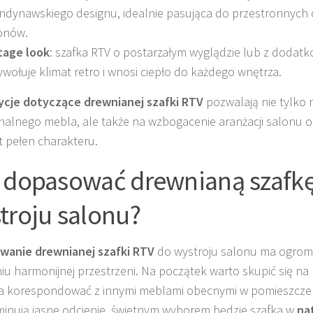
ndynawskiego designu, idealnie pasująca do przestronnych 
onów.
tage look
: szafka RTV o postarzałym wyglądzie lub z dodat
ywołuje klimat retro i wnosi ciepło do każdego wnętrza.
ycje dotyczące drewnianej szafki RTV
pozwalają nie tylko 
nalnego mebla, ale także na wzbogacenie aranżacji salonu o
 pełen charakteru.
 dopasować drewnianą szafk
troju salonu?
wanie drewnianej szafki RTV
do wystroju salonu ma ogrom
iu harmonijnej przestrzeni. Na początek warto skupić się na 
 korespondować z innymi meblami obecnymi w pomieszczeni
ominują jasne odcienie, świetnym wyborem będzie szafka w
na