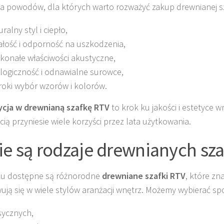
ka powodów, dla których warto rozważyć zakup drewnianej sz
ralny styl i ciepło,
ałość i odporność na uszkodzenia,
konałe właściwości akustyczne,
logiczność i odnawialne surowce,
roki wybór wzorów i kolorów.
ycja w drewnianą szafkę RTV
to krok ku jakości i estetyce w
ią przyniesie wiele korzyści przez lata użytkowania.
ie są rodzaje drewnianych sz
ku dostępne są różnorodne
drewniane szafki RTV
, które zn
ją się w wiele stylów aranżacji wnętrz. Możemy wybierać sp
sycznych,