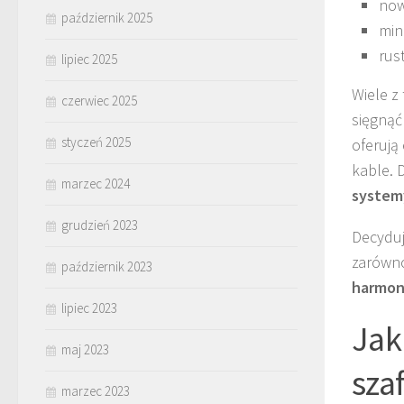
now
październik 2025
min
rus
lipiec 2025
Wiele z
czerwiec 2025
sięgnąć
styczeń 2025
oferują
kable. 
marzec 2024
system
grudzień 2023
Decyduj
zarówno
październik 2023
harmoni
lipiec 2023
Jak
maj 2023
sza
marzec 2023