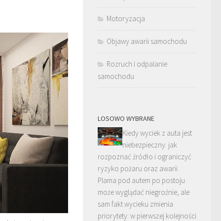
Motoryzacja
Objawy awarii samochodu
Rozruch i odpalanie
samochodu
LOSOWO WYBRANE
Kiedy wyciek z auta jest
niebezpieczny: jak
rozpoznać źródło i ograniczyć
ryzyko pożaru oraz awarii
Plama pod autem po postoju
może wyglądać niegroźnie, ale
sam fakt wycieku zmienia
priorytety: w pierwszej kolejności