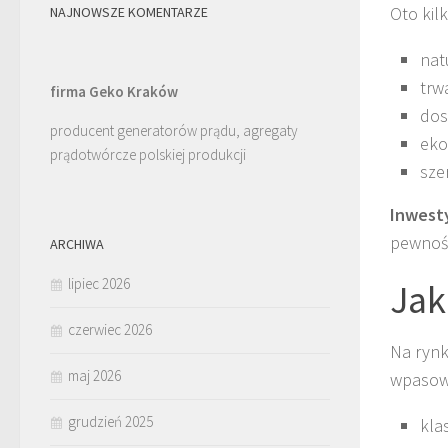
Oto kil
NAJNOWSZE KOMENTARZE
natu
trw
firma Geko Kraków
dos
producent generatorów prądu, agregaty
eko
prądotwórcze polskiej produkcji
sze
Inwest
pewnośc
ARCHIWA
lipiec 2026
Jak
czerwiec 2026
Na ryn
maj 2026
wpasowu
grudzień 2025
kla