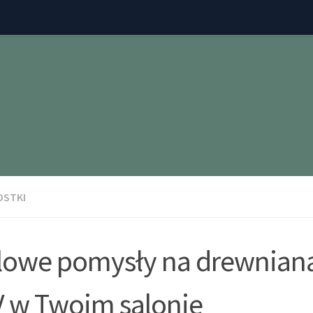
OSTKI
lowe pomysły na drewnianą
 w Twoim salonie