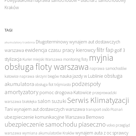
Powypadkowa naprawa samochodów – blacharz samochodowy
Kraków
TAGI
Długoterminowy wynajem aut dostawczych
akumulatory trzebinia
filtr fap
ewidencja czasu pracy kierowcy
warszawa
golf 3
myjnia
stylizacja
Kurier miejski Warszawa
monitoring floty
obsługa floty warszawa
naprawa samochodów
obsługa
nauka jazdy w Lublinie
katowice
naprawa skrzyni biegów
podzespoły
akumulatora
obsługa flot trójmiasto
amortyzatory
pomoc drogowa Katowice
przeprowadzki
Serwis Klimatyzacji
salon suzuki
warszawa białołęka
Tani wynajem aut dostawczych warszawa
transport osób Poznań
ubezpieczenie komunikacyjne Warszawa Bemowo
ubezpieczenie samochodu piaseczno
volvo przegląd
wynajem auta z oc sprawcy
warszawa
wymiana akumulatorów Kraków