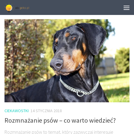
TAGGED:
SEKCJE PKD 2007
CIEKAWOSTKI
14 STYCZNIA 2018
Rozmnażanie psów – co warto wiedzieć?
Rozmnażanie psów to temat, który zazwyczaj interesuje