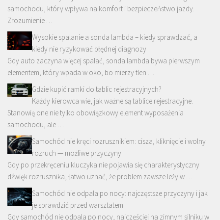
samochodu, który wpływa na komfort i bezpieczeństwo jazdy.
Zrozumienie …
Wysokie spalanie a sonda lambda – kiedy sprawdzać, a
kiedy nie ryzykować błędnej diagnozy
Gdy auto zaczyna więcej spalać, sonda lambda bywa pierwszym
elementem, który wpada w oko, bo mierzy tlen …
Gdzie kupić ramki do tablic rejestracyjnych?
Każdy kierowca wie, jak ważne są tablice rejestracyjne.
Stanowią one nie tylko obowiązkowy element wyposażenia
samochodu, ale …
Samochód nie kręci rozrusznikiem: cisza, kliknięcie i wolny
rozruch — możliwe przyczyny
Gdy po przekręceniu kluczyka nie pojawia się charakterystyczny
dźwięk rozrusznika, łatwo uznać, że problem zawsze leży w …
Samochód nie odpala po nocy: najczęstsze przyczyny i jak
je sprawdzić przed warsztatem
Gdy samochód nie odpala po nocy, najczęściej na zimnym silniku w