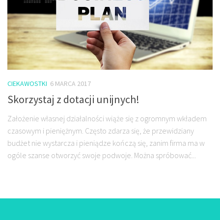
CIEKAWOSTKI
6 MARCA 2017
Skorzystaj z dotacji unijnych!
Założenie własnej działalności wiąże się z ogromnym wkładem
czasowym i pieniężnym. Często zdarza się, że przewidziany
budżet nie wystarcza i pieniądze kończą się, zanim firma ma w
ogóle szanse otworzyć swoje podwoje. Można spróbować...