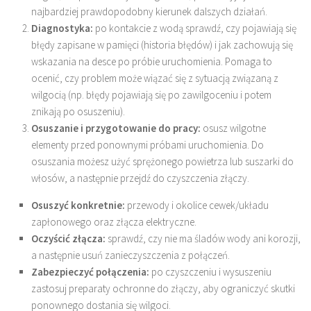
najbardziej prawdopodobny kierunek dalszych działań.
Diagnostyka:
po kontakcie z wodą sprawdź, czy pojawiają się
błędy zapisane w pamięci (historia błędów) i jak zachowują się
wskazania na desce po próbie uruchomienia. Pomaga to
ocenić, czy problem może wiązać się z sytuacją związaną z
wilgocią (np. błędy pojawiają się po zawilgoceniu i potem
znikają po osuszeniu).
Osuszanie i przygotowanie do pracy:
osusz wilgotne
elementy przed ponownymi próbami uruchomienia. Do
osuszania możesz użyć sprężonego powietrza lub suszarki do
włosów, a następnie przejdź do czyszczenia złączy.
Osuszyć konkretnie:
przewody i okolice cewek/układu
zapłonowego oraz złącza elektryczne.
Oczyścić złącza:
sprawdź, czy nie ma śladów wody ani korozji,
a następnie usuń zanieczyszczenia z połączeń.
Zabezpieczyć połączenia:
po czyszczeniu i wysuszeniu
zastosuj preparaty ochronne do złączy, aby ograniczyć skutki
ponownego dostania się wilgoci.