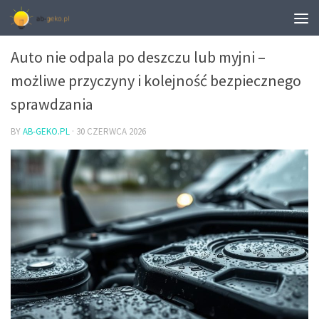
ROZRUCH I ODPALANIE SAMOCHODU
Auto nie odpala po deszczu lub myjni –
możliwe przyczyny i kolejność bezpiecznego
sprawdzania
BY
AB-GEKO.PL
·
30 CZERWCA 2026