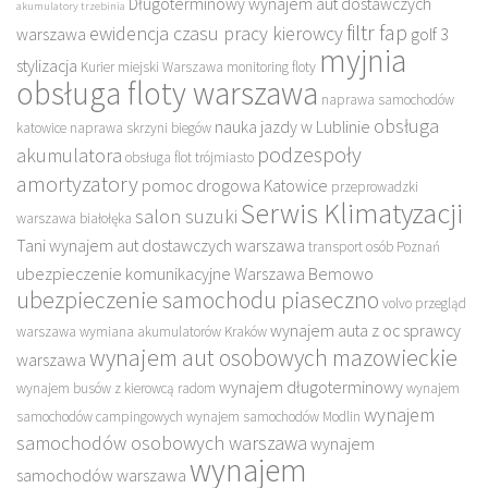
Długoterminowy wynajem aut dostawczych
akumulatory trzebinia
filtr fap
ewidencja czasu pracy kierowcy
warszawa
golf 3
myjnia
stylizacja
Kurier miejski Warszawa
monitoring floty
obsługa floty warszawa
naprawa samochodów
obsługa
nauka jazdy w Lublinie
katowice
naprawa skrzyni biegów
podzespoły
akumulatora
obsługa flot trójmiasto
amortyzatory
pomoc drogowa Katowice
przeprowadzki
Serwis Klimatyzacji
salon suzuki
warszawa białołęka
Tani wynajem aut dostawczych warszawa
transport osób Poznań
ubezpieczenie komunikacyjne Warszawa Bemowo
ubezpieczenie samochodu piaseczno
volvo przegląd
wynajem auta z oc sprawcy
warszawa
wymiana akumulatorów Kraków
wynajem aut osobowych mazowieckie
warszawa
wynajem długoterminowy
wynajem busów z kierowcą radom
wynajem
wynajem
samochodów campingowych
wynajem samochodów Modlin
samochodów osobowych warszawa
wynajem
wynajem
samochodów warszawa