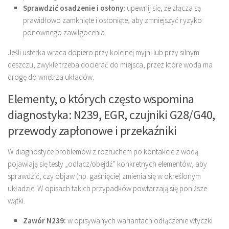
Sprawdzić osadzenie i osłony:
upewnij się, że złącza są
prawidłowo zamknięte i osłonięte, aby zmniejszyć ryzyko
ponownego zawilgocenia.
Jeśli usterka wraca dopiero przy kolejnej myjni lub przy silnym
deszczu, zwykle trzeba docierać do miejsca, przez które woda ma
drogę do wnętrza układów.
Elementy, o których często wspomina
diagnostyka: N239, EGR, czujniki G28/G40,
przewody zapłonowe i przekaźniki
W diagnostyce problemów z rozruchem po kontakcie z wodą
pojawiają się testy „odłącz/obejdź” konkretnych elementów, aby
sprawdzić, czy objaw (np. gaśnięcie) zmienia się w określonym
układzie. W opisach takich przypadków powtarzają się poniższe
wątki.
Zawór N239:
w opisywanych wariantach odłączenie wtyczki