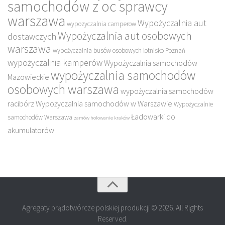
samochodów z oc sprawcy
warszawa
Wypożyczalnia aut
wypozyczalnia camperow
Wypożyczalnia aut osobowych
dostawczych
warszawa
wypożyczalnia busów osobowych lotnisko Poznań
wypożyczalnia kamperów
Wypożyczalnia samochodów
wypożyczalnia samochodów
Mazowieckie
osobowych warszawa
wypożyczalnia samochodów
racibórz
Wypożyczalnia samochodów w Warszawie
Wypożyczalnie
Ładowarki do
samochodów Warszawa
zamów holowanie kraków
akumulatorów
Agregaty prądotwórcze polskiej produkcji © 2026. All Rights
Reserved.