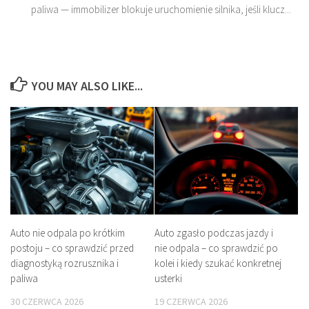
paliwa — immobilizer blokuje uruchomienie silnika, jeśli klucz...
YOU MAY ALSO LIKE...
Auto nie odpala po krótkim
Auto zgasło podczas jazdy i
postoju – co sprawdzić przed
nie odpala – co sprawdzić po
diagnostyką rozrusznika i
kolei i kiedy szukać konkretnej
paliwa
usterki
30 CZERWCA 2026
19 CZERWCA 2026