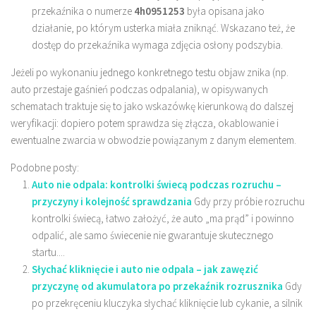
przekaźnika o numerze
4h0951253
była opisana jako
działanie, po którym usterka miała zniknąć. Wskazano też, że
dostęp do przekaźnika wymaga zdjęcia osłony podszybia.
Jeżeli po wykonaniu jednego konkretnego testu objaw znika (np.
auto przestaje gaśnień podczas odpalania), w opisywanych
schematach traktuje się to jako wskazówkę kierunkową do dalszej
weryfikacji: dopiero potem sprawdza się złącza, okablowanie i
ewentualne zwarcia w obwodzie powiązanym z danym elementem.
Podobne posty:
Auto nie odpala: kontrolki świecą podczas rozruchu –
przyczyny i kolejność sprawdzania
Gdy przy próbie rozruchu
kontrolki świecą, łatwo założyć, że auto „ma prąd” i powinno
odpalić, ale samo świecenie nie gwarantuje skutecznego
startu....
Słychać kliknięcie i auto nie odpala – jak zawęzić
przyczynę od akumulatora po przekaźnik rozrusznika
Gdy
po przekręceniu kluczyka słychać kliknięcie lub cykanie, a silnik