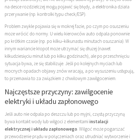
na desce rozdzielczej mogą pojawić się błędy, a elektronika działa
przerywanie (np. kontrolki typu check/ESP).
Problem zwykle pojawia się w mokrej fazie, po czym po osuszeniu
może wrócić do normy. U wielu kierowców auto odpala ponownie
po krótkim czasie (np. po kilku–kilkunastu minutach osuszania). W
innym wariancie kłopot może utrzymać się dłużej (nawet
kilkudziesięciu minut lub po kilku godzinach), ale po przeschnięciu
sytuacja bywa, że się stabilizuje. Jeśli po kolejnych myciach lub
mocnych opadach objawy znów wracają, a po wysuszeniu ustępują,
to przemawia to za związkiem z chwilowym zawilgoceniem.
Najczęstsze przyczyny: zawilgocenie
elektryki i układu zapłonowego
Jeśli auto nie odpala po deszczu lub po myjni, częstą przyczyną
bywa kontakt wody lub wilgoci z elementami
instalacji
elektrycznej i układu zapłonowego
. Wilgoć może pogarszać
przewodzenie prądu w połączeniach oraz utrudniać wytworzenie i