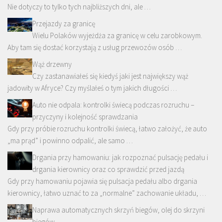
Nie dotyczy to tylko tych najbliższych dni, ale …
Przejazdy za granicę
Wielu Polaków wyjeżdża za granicę w celu zarobkowym.
Aby tam się dostać korzystają z usług przewozów osób …
Wąż drzewny
Czy zastanawiałeś się kiedyś jaki jest największy wąż
jadowity w Afryce? Czy myślałeś o tym jakich długości …
Auto nie odpala: kontrolki świecą podczas rozruchu –
przyczyny i kolejność sprawdzania
Gdy przy próbie rozruchu kontrolki świecą, łatwo założyć, że auto
„ma prąd” i powinno odpalić, ale samo …
Drgania przy hamowaniu: jak rozpoznać pulsację pedału i
drgania kierownicy oraz co sprawdzić przed jazdą
Gdy przy hamowaniu pojawia się pulsacja pedału albo drgania
kierownicy, łatwo uznać to za „normalne” zachowanie układu, …
Naprawa automatycznych skrzyń biegów, olej do skrzyni
biegów