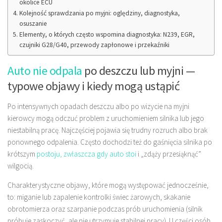
okolice ECU
Kolejność sprawdzania po myjni: oględziny, diagnostyka,
osuszanie
Elementy, o których często wspomina diagnostyka: N239, EGR,
czujniki G28/G40, przewody zapłonowe i przekaźniki
Auto nie odpala
po deszczu lub myjni —
typowe objawy i kiedy mogą ustąpić
Po intensywnych opadach deszczu albo po wizycie na myjni
kierowcy mogą odczuć problem z uruchomieniem silnika lub jego
niestabilną pracę. Najczęściej pojawia się trudny rozruch albo brak
ponownego odpalenia. Często dochodzi też do gaśnięcia silnika po
krótszym
postoju, zwłaszcza gdy auto stoi
i „zdąży przesiąknąć”
wilgocią.
Charakterystyczne objawy, które mogą występować jednocześnie,
to: miganie lub zapalenie kontrolki świec żarowych, skakanie
obrotomierza oraz szarpanie podczas prób uruchomienia (silnik
próbuje zaskoczyć, ale nie utrzymuje stabilnej pracy). U części osób