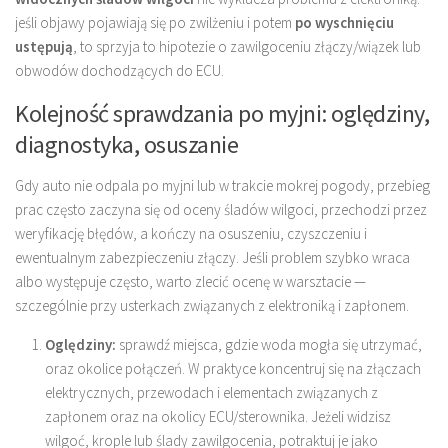
jeśli objawy pojawiają się po zwilżeniu i potem
po wyschnięciu
ustępują
, to sprzyja to hipotezie o zawilgoceniu złączy/wiązek lub
obwodów dochodzących do ECU.
Kolejność sprawdzania po myjni: oględziny,
diagnostyka, osuszanie
Gdy auto nie odpala po myjni lub w trakcie mokrej pogody, przebieg
prac często zaczyna się od oceny śladów wilgoci, przechodzi przez
weryfikację błędów, a kończy na osuszeniu, czyszczeniu i
ewentualnym zabezpieczeniu złączy. Jeśli problem szybko wraca
albo występuje często, warto zlecić ocenę w warsztacie —
szczególnie przy usterkach związanych z elektroniką i zapłonem.
Oględziny:
sprawdź miejsca, gdzie woda mogła się utrzymać,
oraz okolice połączeń. W praktyce koncentruj się na złączach
elektrycznych, przewodach i elementach związanych z
zapłonem oraz na okolicy ECU/sterownika. Jeżeli widzisz
wilgoć, krople lub ślady zawilgocenia, potraktuj je jako