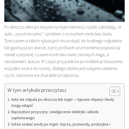
Po deszczu albo po wizycie na myjni kierowcy często zakładają, że
auto „wyschnie samo” i problem z rozruchem minie bez śladu.
Tymczasem w takich sytuacjach może dojść do trudnego odpalenia
lub gaśnięcia po starcie, a przy próbach uruchomienia pojawia się
nawet szarpanie; czasem kontrolka świec żarowych miga, a
obrotomierz skacze. W części przypadków po krótkim przesuszeniu
wszystko wraca do normy, dlatego istotne jest wstępne ustalenie,
czy to zdarzenie ma charakter przejściowy.
W tym artykule przeczytasz
Auto nie odpala po deszczu lub myjni — typowe objawy i kiedy
mogą ustąpić
Najczęstsze przyczyny: zawilgocenie elektryki i układu
zapłonowego
Gdzie szukać wody po myjni: złącza, przewody, podszybie i