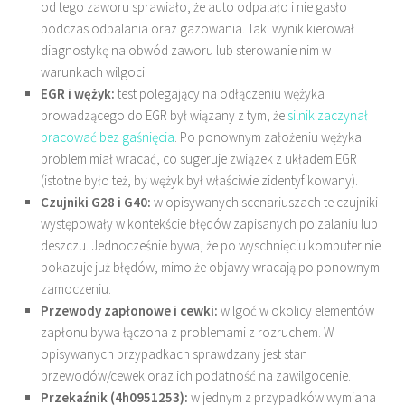
od tego zaworu sprawiało, że auto odpalało i nie gasło
podczas odpalania oraz gazowania. Taki wynik kierował
diagnostykę na obwód zaworu lub sterowanie nim w
warunkach wilgoci.
EGR i wężyk:
test polegający na odłączeniu wężyka
prowadzącego do EGR był wiązany z tym, że
silnik zaczynał
pracować bez gaśnięcia
. Po ponownym założeniu wężyka
problem miał wracać, co sugeruje związek z układem EGR
(istotne było też, by wężyk był właściwie zidentyfikowany).
Czujniki G28 i G40:
w opisywanych scenariuszach te czujniki
występowały w kontekście błędów zapisanych po zalaniu lub
deszczu. Jednocześnie bywa, że po wyschnięciu komputer nie
pokazuje już błędów, mimo że objawy wracają po ponownym
zamoczeniu.
Przewody zapłonowe i cewki:
wilgoć w okolicy elementów
zapłonu bywa łączona z problemami z rozruchem. W
opisywanych przypadkach sprawdzany jest stan
przewodów/cewek oraz ich podatność na zawilgocenie.
Przekaźnik (4h0951253):
w jednym z przypadków wymiana