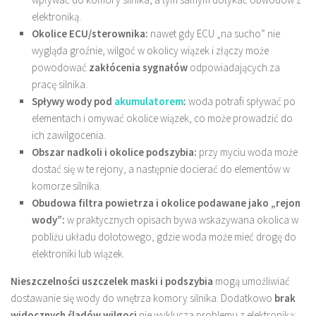
elektroniką.
Okolice ECU/sterownika:
nawet gdy ECU „na sucho” nie
wygląda groźnie, wilgoć w okolicy wiązek i złączy może
powodować
zakłócenia sygnałów
odpowiadających za
pracę silnika.
Spływy wody pod
akumulatorem
:
woda potrafi spływać po
elementach i omywać okolice wiązek, co może prowadzić do
ich zawilgocenia.
Obszar nadkoli i okolice podszybia:
przy myciu woda może
dostać się w te rejony, a następnie docierać do elementów w
komorze silnika.
Obudowa filtra powietrza i okolice podawane jako „rejon
wody”:
w praktycznych opisach bywa wskazywana okolica w
pobliżu układu dolotowego, gdzie woda może mieć drogę do
elektroniki lub wiązek.
Nieszczelności uszczelek maski i podszybia
mogą umożliwiać
dostawanie się wody do wnętrza komory silnika. Dodatkowo
brak
widocznych śladów wilgoci
nie wyklucza problemu z elektroniką: