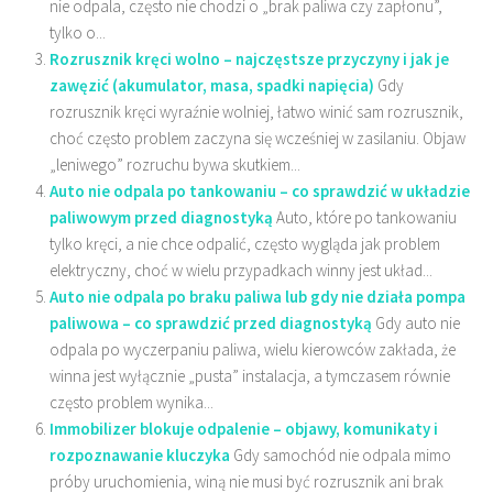
nie odpala, często nie chodzi o „brak paliwa czy zapłonu”,
tylko o...
Rozrusznik kręci wolno – najczęstsze przyczyny i jak je
zawęzić (akumulator, masa, spadki napięcia)
Gdy
rozrusznik kręci wyraźnie wolniej, łatwo winić sam rozrusznik,
choć często problem zaczyna się wcześniej w zasilaniu. Objaw
„leniwego” rozruchu bywa skutkiem...
Auto nie odpala po tankowaniu – co sprawdzić w układzie
paliwowym przed diagnostyką
Auto, które po tankowaniu
tylko kręci, a nie chce odpalić, często wygląda jak problem
elektryczny, choć w wielu przypadkach winny jest układ...
Auto nie odpala po braku paliwa lub gdy nie działa pompa
paliwowa – co sprawdzić przed diagnostyką
Gdy auto nie
odpala po wyczerpaniu paliwa, wielu kierowców zakłada, że
winna jest wyłącznie „pusta” instalacja, a tymczasem równie
często problem wynika...
Immobilizer blokuje odpalenie – objawy, komunikaty i
rozpoznawanie kluczyka
Gdy samochód nie odpala mimo
próby uruchomienia, winą nie musi być rozrusznik ani brak