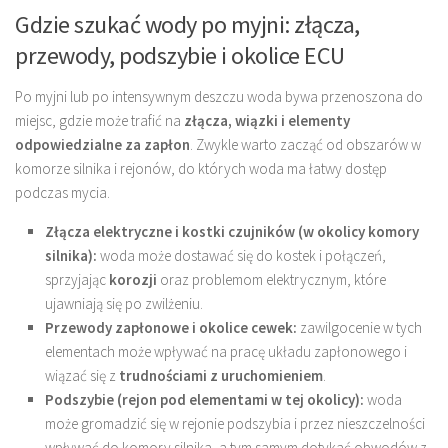
Gdzie szukać wody po myjni: złącza,
przewody, podszybie i okolice ECU
Po myjni lub po intensywnym deszczu woda bywa przenoszona do
miejsc, gdzie może trafić na
złącza, wiązki i elementy
odpowiedzialne za zapłon
. Zwykle warto zacząć od obszarów w
komorze silnika i rejonów, do których woda ma łatwy dostęp
podczas mycia.
Złącza elektryczne i kostki czujników (w okolicy komory
silnika):
woda może dostawać się do kostek i połączeń,
sprzyjając
korozji
oraz problemom elektrycznym, które
ujawniają się po zwilżeniu.
Przewody zapłonowe i okolice cewek:
zawilgocenie w tych
elementach może wpływać na pracę układu zapłonowego i
wiązać się z
trudnościami z uruchomieniem
.
Podszybie (rejon pod elementami w tej okolicy):
woda
może gromadzić się w rejonie podszybia i przez nieszczelności
wpływać do komory silnika, a tym samym dotykać obwodów z