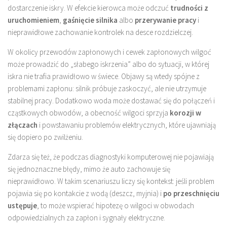
dostarczenie iskry. W efekcie kierowca może odczuć
trudności z
uruchomieniem
,
gaśnięcie silnika
albo
przerywanie pracy
i
nieprawidłowe zachowanie kontrolek na desce rozdzielczej.
W okolicy przewodów zapłonowych i cewek zapłonowych wilgoć
może prowadzić do „słabego iskrzenia” albo do sytuacji, w której
iskra nie trafia prawidłowo w świece. Objawy są wtedy spójne z
problemami zapłonu: silnik próbuje zaskoczyć, ale nie utrzymuje
stabilnej pracy. Dodatkowo woda może dostawać się do połączeń i
cząstkowych obwodów, a obecność wilgoci sprzyja
korozji w
złączach
i powstawaniu problemów elektrycznych, które ujawniają
się dopiero po zwilżeniu.
Zdarza się też, że podczas diagnostyki komputerowej nie pojawiają
się jednoznaczne błędy, mimo że auto zachowuje się
nieprawidłowo. W takim scenariuszu liczy się kontekst: jeśli problem
pojawia się po kontakcie z wodą (deszcz, myjnia) i
po przeschnięciu
ustępuje
, to może wspierać hipotezę o wilgoci w obwodach
odpowiedzialnych za zapłon i sygnały elektryczne.