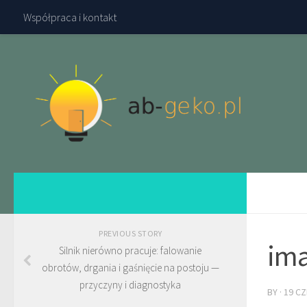
Współpraca i kontakt
PREVIOUS STORY
ima
Silnik nierówno pracuje: falowanie
obrotów, drgania i gaśnięcie na postoju —
przyczyny i diagnostyka
BY
·
19 C