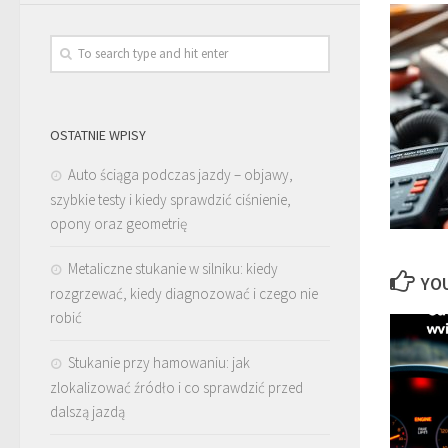
OSTATNIE WPISY
Auto ściąga podczas jazdy – objawy,
szybkie testy i kiedy sprawdzić ciśnienie,
opony oraz geometrię
Metaliczne stukanie w silniku: kiedy
YOU
rozgrzewać, kiedy diagnozować i czego nie
robić
Stukanie przy hamowaniu: jak
zlokalizować źródło i co sprawdzić przed
dalszą jazdą