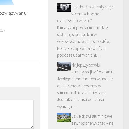
Jak dbać o klimatyzację
ozwiązywaniu
w samochodzie i
dlaczego to ważne?
Klimatyzacja w samochodzie
017
stała się standardem w
większości nowych pojazdów.
Nie tylko zapewnia komfort
podczas upalnych dni, …
Najlepszy serwis
klimatyzacji w Poznaniu
Jeżdżąc samochodem w upalne
dni chętnie korzystamy w
samochodzie z klimatyzacji.
Jednak od czasu do czasu
wymaga …
Jakie drzwi aluminiowe
zewnętrzne wybrać – na