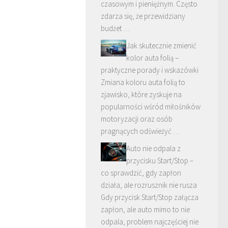
czasowym i pieniężnym. Często
zdarza się, że przewidziany
budżet …
Jak skutecznie zmienić
kolor auta folią –
praktyczne porady i wskazówki
Zmiana koloru auta folią to
zjawisko, które zyskuje na
popularności wśród miłośników
motoryzacji oraz osób
pragnących odświeżyć …
Auto nie odpala z
przycisku Start/Stop –
co sprawdzić, gdy zapłon
działa, ale rozrusznik nie rusza
Gdy przycisk Start/Stop załącza
zapłon, ale auto mimo to nie
odpala, problem najczęściej nie