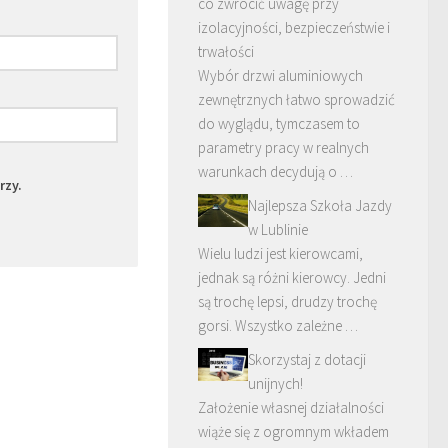
co zwrócić uwagę przy
izolacyjności, bezpieczeństwie i
trwałości
Wybór drzwi aluminiowych
zewnętrznych łatwo sprowadzić
do wyglądu, tymczasem to
parametry pracy w realnych
warunkach decydują o …
rzy.
Najlepsza Szkoła Jazdy
w Lublinie
Wielu ludzi jest kierowcami,
jednak są różni kierowcy. Jedni
są trochę lepsi, drudzy trochę
gorsi. Wszystko zależne …
Skorzystaj z dotacji
unijnych!
Założenie własnej działalności
wiąże się z ogromnym wkładem