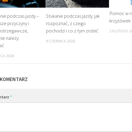
Pomoc w r
nie podczas jazdy –
Stukanie podczas jazdy: jak
krzyżówek
sze przyczyny i
rozpoznać, z czego
 ostrzegawcze,
pochodzi i co z tym zrobić
19 LUTEGO 2
nie należy
9 CZERWCA 2026
ać
CA 2026
 KOMENTARZ
ntarz
*