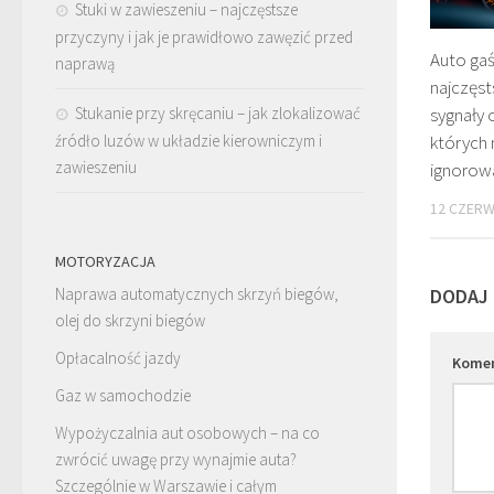
Stuki w zawieszeniu – najczęstsze
przyczyny i jak je prawidłowo zawęzić przed
Auto gaś
naprawą
najczęst
Stukanie przy skręcaniu – jak zlokalizować
sygnały
źródło luzów w układzie kierowniczym i
których 
zawieszeniu
ignorow
12 CZERW
MOTORYZACJA
Naprawa automatycznych skrzyń biegów,
DODAJ
olej do skrzyni biegów
Opłacalność jazdy
Kome
Gaz w samochodzie
Wypożyczalnia aut osobowych – na co
zwrócić uwagę przy wynajmie auta?
Szczególnie w Warszawie i całym