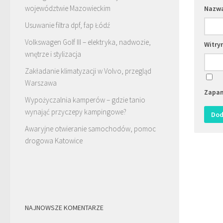
województwie Mazowieckim
Nazw
Usuwanie filtra dpf, fap Łódź
Volkswagen Golf III – elektryka, nadwozie,
Witry
wnętrze i stylizacja
Zakładanie klimatyzacji w Volvo, przegląd
Warszawa
Zapam
Wypożyczalnia kamperów – gdzie tanio
wynająć przyczepy kampingowe?
Awaryjne otwieranie samochodów, pomoc
drogowa Katowice
NAJNOWSZE KOMENTARZE