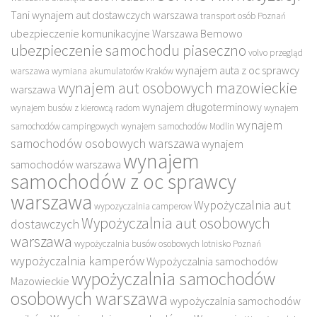
Tani wynajem aut dostawczych warszawa
transport osób Poznań
ubezpieczenie komunikacyjne Warszawa Bemowo
ubezpieczenie samochodu piaseczno
volvo przegląd
wynajem auta z oc sprawcy
warszawa
wymiana akumulatorów Kraków
wynajem aut osobowych mazowieckie
warszawa
wynajem długoterminowy
wynajem busów z kierowcą radom
wynajem
wynajem
samochodów campingowych
wynajem samochodów Modlin
samochodów osobowych warszawa
wynajem
wynajem
samochodów warszawa
samochodów z oc sprawcy
warszawa
Wypożyczalnia aut
wypozyczalnia camperow
Wypożyczalnia aut osobowych
dostawczych
warszawa
wypożyczalnia busów osobowych lotnisko Poznań
wypożyczalnia kamperów
Wypożyczalnia samochodów
wypożyczalnia samochodów
Mazowieckie
osobowych warszawa
wypożyczalnia samochodów