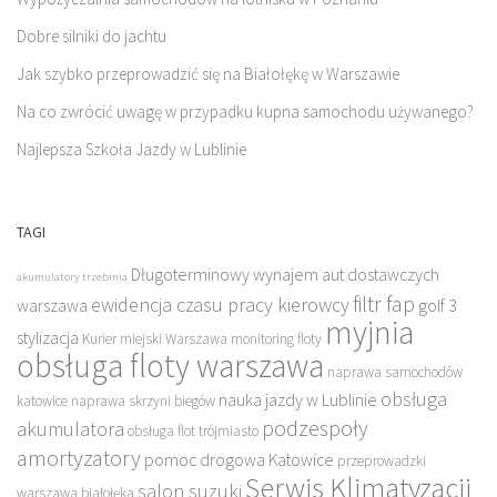
Dobre silniki do jachtu
Jak szybko przeprowadzić się na Białołękę w Warszawie
Na co zwrócić uwagę w przypadku kupna samochodu używanego?
Najlepsza Szkoła Jazdy w Lublinie
TAGI
Długoterminowy wynajem aut dostawczych
akumulatory trzebinia
filtr fap
ewidencja czasu pracy kierowcy
warszawa
golf 3
myjnia
stylizacja
Kurier miejski Warszawa
monitoring floty
obsługa floty warszawa
naprawa samochodów
obsługa
nauka jazdy w Lublinie
katowice
naprawa skrzyni biegów
podzespoły
akumulatora
obsługa flot trójmiasto
amortyzatory
pomoc drogowa Katowice
przeprowadzki
Serwis Klimatyzacji
salon suzuki
warszawa białołęka