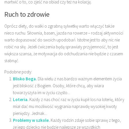
martwić o to, co zjeść na obiad czy też na kolację.
Ruch to zdrowie
Oprócz diety, do walki o zgrabną sylwetkę warto włączyć także
nieco ruchu. Siłownia, basen, jazda na rowerze – rodzaj aktywności
warto dopasować do swoich upodobań. Istotne jest to aby nic nie
robić na siłę. Jeżeli ćwiczenia będą sprawiały przyjemność, to jest
większa szansa, że motywacja do odchudzania nie będzie z czasem
słabnąć.
Podobne posty:
Blisko Boga.
Dla wielu z nas bardzo ważnym elementem życia
jest bliskość z Bogiem. Osoby, które chcą, aby wiara
towarzyszyła im w życiu często...
Loteria.
Każdy z nas choć raz w życiu kupił los na loterię, który
miał dać mu możliwość wygrania naprawdę wysokiej kwoty
pieniędzy. Jednak...
Problemy w szkole.
Każdy rodzin zdaje sobie sprawę z tego,
że jego dziecko nie będzie najlepsze ze wszystkich