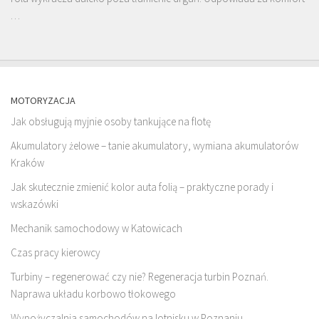
…
MOTORYZACJA
Jak obsługują myjnie osoby tankujące na flotę
Akumulatory żelowe – tanie akumulatory, wymiana akumulatorów
Kraków
Jak skutecznie zmienić kolor auta folią – praktyczne porady i
wskazówki
Mechanik samochodowy w Katowicach
Czas pracy kierowcy
Turbiny – regenerować czy nie? Regeneracja turbin Poznań.
Naprawa układu korbowo tłokowego
Wypożyczalnia samochodów na lotnisku w Poznaniu