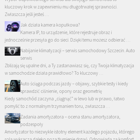
kluczowy krok w zapewnieniu mu długotrwałej sprawności.
Zwłaszcza jeśli jesteś …
Jak działa kamera kopułkowa?
Kamera IP, to urządzenie, które rejestruje obraz i
jednocześnie przesyła go do sieci. Dzięki temu możesz odbierać …
Nabijanie klimatyzacji – serwis samochodowy Szczecin. Auto
serwis
Zbliżają się upalne dni, a Ty zastanawiasz się, czy Twoja klimatyzacja
w samochodzie działa prawidłowo? To kluczowy …
Auto ściąga podczas jazdy – objawy, szybkie testy i kiedy
sprawdzić ciśnienie, opony oraz geometrię
Kiedy samochód zaczyna „ciągnąć” w lewo lub w prawo, łatwo
pomylić to z normalnym trzymaniem toru, zwłaszcza …
Zadania amortyzatora – ocena stanu amortyzatora,
podzespoły
Amortyzator to niezwykle istotny element każdego pojazdu, którego
rola wykracza daleko poza tłumienie drgań. Odpowiada za komfort