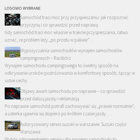
LOSOWO WYBRANE
Samochód traci moc przy przyspieszaniu: jak rozpoznać
przyczynę i co sprawdzić przed naprawą
Gdy samochód traci moc właśnie w trakcie przyspieszania, łatwo
uznać, że problem leży „po prostu w paliwie” …
Wypożyczalnia samochodów wynajem samochodów
campingowych – Racibórz
Wynajem samochodu campingowego to świetny sposób na
odkrywanie uroków podróżowania w komfortowy sposób, łącząc w
sobie cechy …
Objawy awarii samochodu po naprawie – co sprawdzić
przed dalszą jazdą i reklamacją
Po naprawie samochód potrafi zachowywać się „prawie normalnie”,
a usterka ujawnia się dopiero po krótkim czasie jazdy. …
Autoryzowany serwis suzuki w warszawie. Suzuki części
Warszawa
Wybór odpowiedniego serwisu dla swojego samochodu to