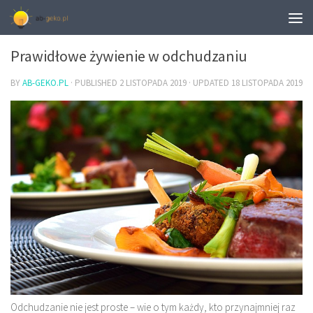
CIEKAWOSTKI
Prawidłowe żywienie w odchudzaniu
BY
AB-GEKO.PL
· PUBLISHED
2 LISTOPADA 2019
· UPDATED
18 LISTOPADA 2019
Odchudzanie nie jest proste – wie o tym każdy, kto przynajmniej raz