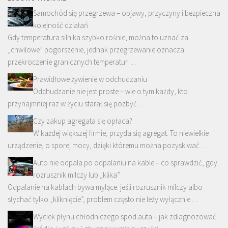
Samochód się przegrzewa – objawy, przyczyny i bezpieczna
kolejność działań
Gdy temperatura silnika szybko rośnie, można to uznać za
„chwilowe” pogorszenie, jednak przegrzewanie oznacza
przekroczenie granicznych temperatur …
Prawidłowe żywienie w odchudzaniu
Odchudzanie nie jest proste – wie o tym każdy, kto
przynajmniej raz w życiu starał się pozbyć …
Czy zakup agregata się opłaca?
W każdej większej firmie, przyda się agregat. To niewielkie
urządzenie, o sporej mocy, dzięki któremu można pozyskiwać …
Auto nie odpala po odpalaniu na kable – co sprawdzić, gdy
rozrusznik milczy lub „klika”
Odpalanie na kablach bywa mylące: jeśli rozrusznik milczy albo
słychać tylko „kliknięcie”, problem często nie leży wyłącznie …
Wyciek płynu chłodniczego spod auta – jak zdiagnozować