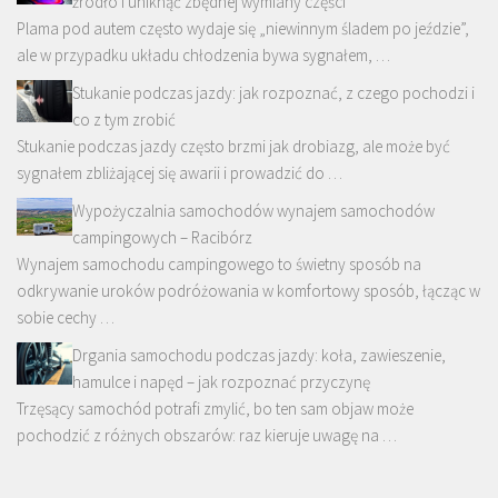
źródło i uniknąć zbędnej wymiany części
Plama pod autem często wydaje się „niewinnym śladem po jeździe”,
ale w przypadku układu chłodzenia bywa sygnałem, …
Stukanie podczas jazdy: jak rozpoznać, z czego pochodzi i
co z tym zrobić
Stukanie podczas jazdy często brzmi jak drobiazg, ale może być
sygnałem zbliżającej się awarii i prowadzić do …
Wypożyczalnia samochodów wynajem samochodów
campingowych – Racibórz
Wynajem samochodu campingowego to świetny sposób na
odkrywanie uroków podróżowania w komfortowy sposób, łącząc w
sobie cechy …
Drgania samochodu podczas jazdy: koła, zawieszenie,
hamulce i napęd – jak rozpoznać przyczynę
Trzęsący samochód potrafi zmylić, bo ten sam objaw może
pochodzić z różnych obszarów: raz kieruje uwagę na …