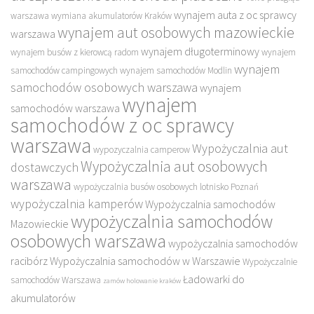
wynajem auta z oc sprawcy
warszawa
wymiana akumulatorów Kraków
wynajem aut osobowych mazowieckie
warszawa
wynajem długoterminowy
wynajem busów z kierowcą radom
wynajem
wynajem
samochodów campingowych
wynajem samochodów Modlin
samochodów osobowych warszawa
wynajem
wynajem
samochodów warszawa
samochodów z oc sprawcy
warszawa
Wypożyczalnia aut
wypozyczalnia camperow
Wypożyczalnia aut osobowych
dostawczych
warszawa
wypożyczalnia busów osobowych lotnisko Poznań
wypożyczalnia kamperów
Wypożyczalnia samochodów
wypożyczalnia samochodów
Mazowieckie
osobowych warszawa
wypożyczalnia samochodów
racibórz
Wypożyczalnia samochodów w Warszawie
Wypożyczalnie
Ładowarki do
samochodów Warszawa
zamów holowanie kraków
akumulatorów