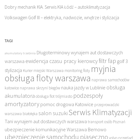
Dobry mechanik KIA. Serwis KIA Łódź – autoklimatyzacja
Volkswagen Golf III – elektryka, nadwozie, wnętrze i stylizacja
TAGI
Długoterminowy wynajem aut dostawczych
akumulatory trzebinia
filtr fap
ewidencja czasu pracy kierowcy
warszawa
golf 3
myjnia
stylizacja
Kurier miejski Warszawa
monitoring floty
obsługa floty warszawa
naprawa samochodów
obsługa
nauka jazdy w Lublinie
katowice
naprawa skrzyni biegów
podzespoły
akumulatora
obsługa flot trójmiasto
amortyzatory
pomoc drogowa Katowice
przeprowadzki
Serwis Klimatyzacji
salon suzuki
warszawa białołęka
Tani wynajem aut dostawczych warszawa
transport osób Poznań
ubezpieczenie komunikacyjne Warszawa Bemowo
ubezpieczenie samochodu piaseczno
volvo przegląd