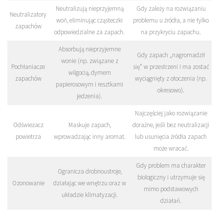
Neutralizują nieprzyjemną
Gdy zależy na rozwiązaniu
Neutralizatory
woń, eliminując cząsteczki
problemu u źródła, a nie tylko
zapachów
odpowiedzialne za zapach.
na przykryciu zapachu.
Absorbują nieprzyjemne
Gdy zapach „nagromadził
wonie (np. związane z
Pochłaniacze
się” w przestrzeni i ma zostać
wilgocią, dymem
zapachów
wyciągnięty z otoczenia (np.
papierosowym i resztkami
okresowo).
jedzenia).
Najczęściej jako rozwiązanie
Odświeżacz
Maskuje zapach,
doraźne, jeśli bez neutralizacji
powietrza
wprowadzając inny aromat.
lub usunięcia źródła zapach
może wracać.
Gdy problem ma charakter
Ogranicza drobnoustroje,
biologiczny i utrzymuje się
Ozonowanie
działając we wnętrzu oraz w
mimo podstawowych
układzie klimatyzacji.
działań.