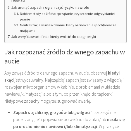
i wycieki
Jak usunąć zapach i ograniczyć ryzyko nawrotu
Dobór metody do źródła: sprzątanie, czyszczenie, odgrzybianie i
pranie
Neutralizacja vs maskowanie: kiedy ozonowanie i pochłaniacze
mają sens
Jak weryfikować efekt i kiedy wrócić do diagnostyki
Jak rozpoznać źródło dziwnego zapachu w
aucie
Aby zawęzić źródło dziwnego zapachu w aucie, obserwuj
kiedy i
skąd
jest wyczuwalny. Najczęściej zapach jest związany z wilgocią i
rozwojem mikroorganizmów w kabinie, z problemami w układzie
nawiewu/klimatyzacji albo z tym, co przeniknęło do tapicerki.
Nietypowe zapachy mogą też sugerować awarię.
Zapach stęchlizny, grzybów lub „wilgoci”:
szczególnie
podejrzany, jeśli pojawia się po wejściu do auta i/lub
nasila się
po uruchomieniu nawiewu i/lub klimatyzacji
. W praktyce