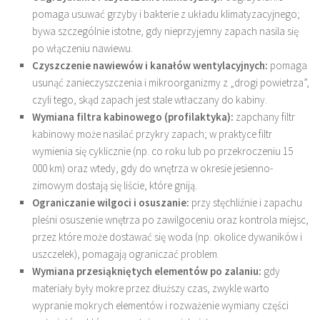
pomaga usuwać grzyby i bakterie z układu klimatyzacyjnego;
bywa szczególnie istotne, gdy nieprzyjemny zapach nasila się
po włączeniu nawiewu.
Czyszczenie nawiewów i kanałów wentylacyjnych:
pomaga
usunąć zanieczyszczenia i mikroorganizmy z „drogi powietrza”,
czyli tego, skąd zapach jest stale wtłaczany do kabiny.
Wymiana filtra kabinowego (profilaktyka):
zapchany filtr
kabinowy może nasilać przykry zapach; w praktyce filtr
wymienia się cyklicznie (np. co roku lub po przekroczeniu 15
000 km) oraz wtedy, gdy do wnętrza w okresie jesienno-
zimowym dostają się liście, które gniją.
Ograniczanie wilgoci i osuszanie:
przy stęchliźnie i zapachu
pleśni osuszenie wnętrza po zawilgoceniu oraz kontrola miejsc,
przez które może dostawać się woda (np. okolice dywaników i
uszczelek), pomagają ograniczać problem.
Wymiana przesiąkniętych elementów po zalaniu:
gdy
materiały były mokre przez dłuższy czas, zwykle warto
wypranie mokrych elementów i rozważenie wymiany części