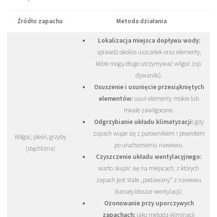
Źródło zapachu
Metoda działania
Lokalizacja miejsca dopływu wody:
sprawdź okolice uszczelek oraz elementy,
które mogą długo utrzymywać wilgoć (np.
dywaniki).
Osuszenie i usunięcie przesiąkniętych
elementów:
usuń elementy mokre lub
trwale zawilgocone.
Odgrzybianie układu klimatyzacji:
gdy
zapach wiąże się z parownikiem i powrotem
Wilgoć, pleśń, grzyby
po uruchomieniu nawiewu.
(stęchlizna)
Czyszczenie układu wentylacyjnego:
warto skupić się na miejscach, z których
zapach jest stale „podawany” z nawiewu
(kanały/obszar wentylacji).
Ozonowanie przy uporczywych
zapachach:
jako metoda eliminacji