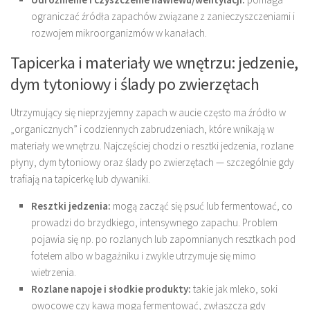
ograniczać źródła zapachów związane z zanieczyszczeniami i
rozwojem mikroorganizmów w kanałach.
Tapicerka i materiały we wnętrzu: jedzenie,
dym tytoniowy i ślady po zwierzętach
Utrzymujący się nieprzyjemny zapach w aucie często ma źródło w
„organicznych” i codziennych zabrudzeniach, które wnikają w
materiały we wnętrzu. Najczęściej chodzi o resztki jedzenia, rozlane
płyny, dym tytoniowy oraz ślady po zwierzętach — szczególnie gdy
trafiają na tapicerkę lub dywaniki.
Resztki jedzenia:
mogą zacząć się psuć lub fermentować, co
prowadzi do brzydkiego, intensywnego zapachu. Problem
pojawia się np. po rozlanych lub zapomnianych resztkach pod
fotelem albo w bagażniku i zwykle utrzymuje się mimo
wietrzenia.
Rozlane napoje i słodkie produkty:
takie jak mleko, soki
owocowe czy kawa mogą fermentować, zwłaszcza gdy