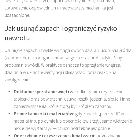
Jeśli którykolwiek z tych zapachów utrzymuje się lub nasila,
sprawdzenie odpowiednich układów przez mechanika jest
uzasadnione.
Jak usunąć zapach i ograniczyć ryzyko
nawrotu
Usunięcie zapachu zwykle wymaga dwóch działań: usunięcia źródła
(zabrudzeń, mikroorganizmów i wilgoci) oraz profilaktyki, żeby
problem nie wrócił. W praktyce oznacza to sprzątanie wnętrza,
działania w układzie wentylacji i klimatyzacji oraz reakcję na
zawilgocenie.
Dokładne sprzątanie wnętrza:
odkurzanie i czyszczenie
tapicerki oraz powierzchni usuwa resztki jedzenia, sierści i inne
zanieczyszczenia, które mogą być źródłem zapachu.
Pranie tapicerki i materiałów:
gdy zapach „przeszedł” w
materiał (np. po dymie lub obecności zwierząt), samo wietrzenie
może nie wystarczyć — często potrzebne jest pranie.
Odgrzybianie i czyszczenie klimatyzacji:
odgrzybianie