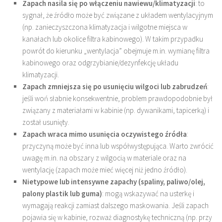
Zapach nasila się po włączeniu nawiewu/klimatyzacji
: to
sygnał, że źródło może być związane z układem wentylacyjnym
(np. zanieczyszczona klimatyzacja i wilgotne miejsca w
kanałach lub okolice filtra kabinowego). W takim przypadku
powrót do kierunku „wentylacja” obejmuje m.in. wymianę filtra
kabinowego oraz odgrzybianie/dezynfekcję układu
klimatyzacji.
Zapach zmniejsza się po usunięciu wilgoci lub zabrudzeń
:
jeśli woń słabnie konsekwentnie, problem prawdopodobnie był
związany z materiałami w kabinie (np. dywanikami, tapicerką) i
został usunięty.
Zapach wraca mimo usunięcia oczywistego źródła
:
przyczyną może być inna lub współwystępująca. Warto zwrócić
uwagę m.in. na obszary z wilgocią w materiale oraz na
wentylację (zapach może mieć więcej niż jedno źródło).
Nietypowe lub intensywne zapachy (spaliny, paliwo/olej,
palony plastik lub guma)
: mogą wskazywać na usterkę i
wymagają reakcji zamiast dalszego maskowania. Jeśli zapach
pojawia się w kabinie, rozważ diagnostykę techniczną (np. przy