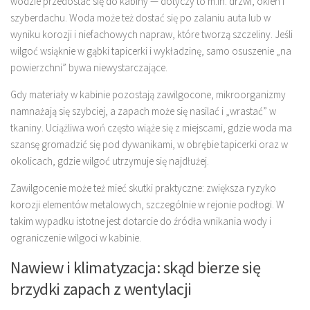
wodzie przedostać się do kabiny — dotyczy to m.in. drzwi, okien i
szyberdachu. Woda może też dostać się po zalaniu auta lub w
wyniku korozji i niefachowych napraw, które tworzą szczeliny. Jeśli
wilgoć wsiąknie w gąbki tapicerki i wykładzinę, samo osuszenie „na
powierzchni” bywa niewystarczające.
Gdy materiały w kabinie pozostają zawilgocone, mikroorganizmy
namnażają się szybciej, a zapach może się nasilać i „wrastać” w
tkaniny. Uciążliwa woń często wiąże się z miejscami, gdzie woda ma
szansę gromadzić się pod dywanikami, w obrębie tapicerki oraz w
okolicach, gdzie wilgoć utrzymuje się najdłużej.
Zawilgocenie może też mieć skutki praktyczne: zwiększa ryzyko
korozji elementów metalowych, szczególnie w rejonie podłogi. W
takim wypadku istotne jest dotarcie do źródła wnikania wody i
ograniczenie wilgoci w kabinie.
Nawiew i klimatyzacja: skąd bierze się
brzydki zapach z wentylacji