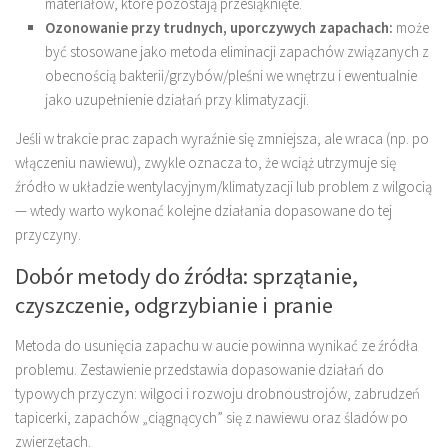
materiałów, które pozostają przesiąknięte.
Ozonowanie przy trudnych, uporczywych zapachach:
może
być stosowane jako metoda eliminacji zapachów związanych z
obecnością bakterii/grzybów/pleśni we wnętrzu i ewentualnie
jako uzupełnienie działań przy klimatyzacji.
Jeśli w trakcie prac zapach wyraźnie się zmniejsza, ale wraca (np. po
włączeniu nawiewu), zwykle oznacza to, że wciąż utrzymuje się
źródło w układzie wentylacyjnym/klimatyzacji lub problem z wilgocią
— wtedy warto wykonać kolejne działania dopasowane do tej
przyczyny.
Dobór metody do źródła: sprzątanie,
czyszczenie, odgrzybianie i pranie
Metoda do usunięcia zapachu w aucie powinna wynikać ze źródła
problemu. Zestawienie przedstawia dopasowanie działań do
typowych przyczyn: wilgoci i rozwoju drobnoustrojów, zabrudzeń
tapicerki, zapachów „ciągnących” się z nawiewu oraz śladów po
zwierzętach.