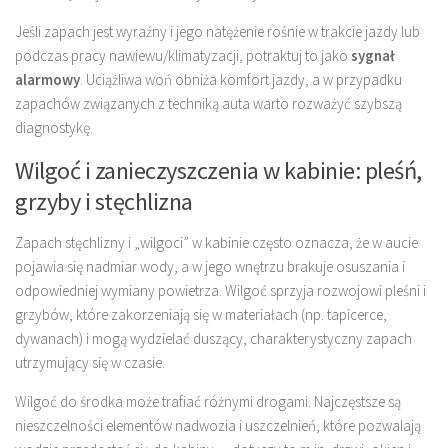
Jeśli zapach jest wyraźny i jego natężenie rośnie w trakcie jazdy lub
podczas pracy nawiewu/klimatyzacji, potraktuj to jako
sygnał
alarmowy
. Uciążliwa woń obniża komfort jazdy, a w przypadku
zapachów związanych z techniką auta warto rozważyć szybszą
diagnostykę.
Wilgoć i zanieczyszczenia w kabinie: pleśń,
grzyby i stęchlizna
Zapach stęchlizny i „wilgoci” w kabinie często oznacza, że w aucie
pojawia się nadmiar wody, a w jego wnętrzu brakuje osuszania i
odpowiedniej wymiany powietrza. Wilgoć sprzyja rozwojowi pleśni i
grzybów, które zakorzeniają się w materiałach (np. tapicerce,
dywanach) i mogą wydzielać duszący, charakterystyczny zapach
utrzymujący się w czasie.
Wilgoć do środka może trafiać różnymi drogami. Najczęstsze są
nieszczelności elementów nadwozia i uszczelnień, które pozwalają