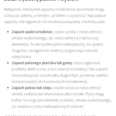
Nietypowe, intensywne zapachy w kabinie lub spod maski mogą
oznaczać usterkę, a nie tylko „problem z czystością”. Najczęstsze
zapachy ostrzegawcze i ich możliwe powiązania z techniką auta.
Zapach spalin w kabinie:
często wynika z nieszczelności
układu wydechowego, np. nieszczelnej rury lub korozji
elementów. To stan potencjalnie niebezpieczny, bo spaliny
mogą być zaciągane do wnętrza, pogarszając warunki
oddychania.
Zapach palonego plastiku lub gumy:
może sugerować
problemy elektryczne, w tym zwarcie w instalacji. Taki zapach
może wskazywać na potrzebę diagnostyki, ponieważ usterka
może prowadzić do kosztownych konsekwencji.
Zapach paliwa lub oleju:
zwykle oznacza nieszczelność
układu zasilania lub smarowania albo wycieki. Płyny mogą
trafiać na rozgrzane elementy w okolicy układu wydechowego,
co zwiększa ryzyko niebezpiecznych zdarzeń.