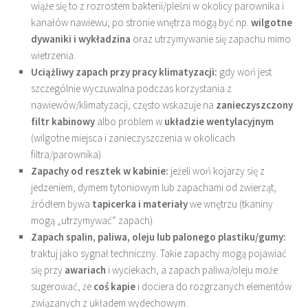
wiąże się to z rozrostem bakterii/pleśni w okolicy parownika i
kanałów nawiewu; po stronie wnętrza mogą być np.
wilgotne
dywaniki i wykładzina
oraz utrzymywanie się zapachu mimo
wietrzenia.
Uciążliwy zapach przy pracy klimatyzacji:
gdy woń jest
szczególnie wyczuwalna podczas korzystania z
nawiewów/klimatyzacji, często wskazuje na
zanieczyszczony
filtr kabinowy
albo problem w
układzie wentylacyjnym
(wilgotne miejsca i zanieczyszczenia w okolicach
filtra/parownika).
Zapachy od resztek w kabinie:
jeżeli woń kojarzy się z
jedzeniem, dymem tytoniowym lub zapachami od zwierząt,
źródłem bywa
tapicerka i materiały
we wnętrzu (tkaniny
mogą „utrzymywać” zapach).
Zapach spalin, paliwa, oleju lub palonego plastiku/gumy:
traktuj jako sygnał techniczny. Takie zapachy mogą pojawiać
się przy
awariach
i wyciekach, a zapach paliwa/oleju może
sugerować, że
coś kapie
i dociera do rozgrzanych elementów
związanych z układem wydechowym.