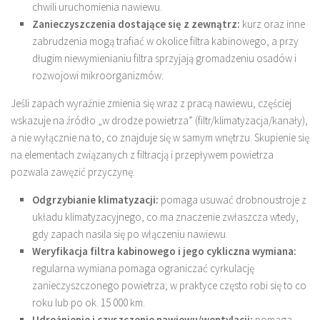
chwili uruchomienia nawiewu.
Zanieczyszczenia dostające się z zewnątrz:
kurz oraz inne
zabrudzenia mogą trafiać w okolice filtra kabinowego, a przy
długim niewymienianiu filtra sprzyjają gromadzeniu osadów i
rozwojowi mikroorganizmów.
Jeśli zapach wyraźnie zmienia się wraz z pracą nawiewu, częściej
wskazuje na źródło „w drodze powietrza” (filtr/klimatyzacja/kanały),
a nie wyłącznie na to, co znajduje się w samym wnętrzu. Skupienie się
na elementach związanych z filtracją i przepływem powietrza
pozwala zawęzić przyczynę.
Odgrzybianie klimatyzacji:
pomaga usuwać drobnoustroje z
układu klimatyzacyjnego, co ma znaczenie zwłaszcza wtedy,
gdy zapach nasila się po włączeniu nawiewu.
Weryfikacja filtra kabinowego i jego cykliczna wymiana:
regularna wymiana pomaga ograniczać cyrkulację
zanieczyszczonego powietrza; w praktyce często robi się to co
roku lub po ok. 15 000 km.
Udrożnienie i czyszczenie nawiewu/wentylacji:
pomaga