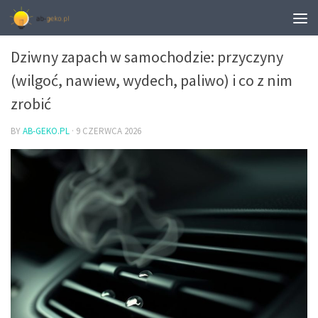
OBJAWY AWARII SAMOCHODU
Dziwny zapach w samochodzie: przyczyny
(wilgoć, nawiew, wydech, paliwo) i co z nim
zrobić
BY
AB-GEKO.PL
·
9 CZERWCA 2026