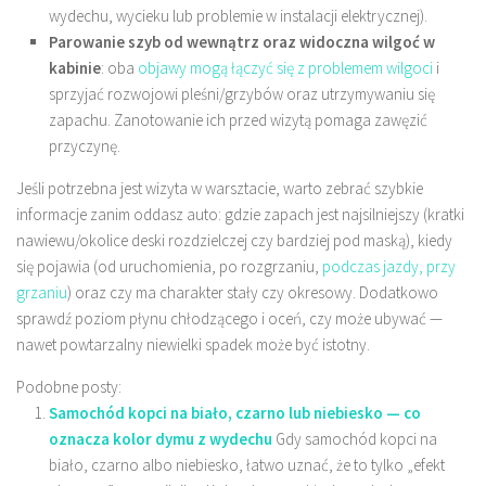
wydechu, wycieku lub problemie w instalacji elektrycznej).
Parowanie szyb od wewnątrz oraz widoczna wilgoć w
kabinie
: oba
objawy mogą łączyć się z problemem wilgoci
i
sprzyjać rozwojowi pleśni/grzybów oraz utrzymywaniu się
zapachu. Zanotowanie ich przed wizytą pomaga zawęzić
przyczynę.
Jeśli potrzebna jest wizyta w warsztacie, warto zebrać szybkie
informacje zanim oddasz auto: gdzie zapach jest najsilniejszy (kratki
nawiewu/okolice deski rozdzielczej czy bardziej pod maską), kiedy
się pojawia (od uruchomienia, po rozgrzaniu,
podczas jazdy, przy
grzaniu
) oraz czy ma charakter stały czy okresowy. Dodatkowo
sprawdź poziom płynu chłodzącego i oceń, czy może ubywać —
nawet powtarzalny niewielki spadek może być istotny.
Podobne posty:
Samochód kopci na biało, czarno lub niebiesko — co
oznacza kolor dymu z wydechu
Gdy samochód kopci na
biało, czarno albo niebiesko, łatwo uznać, że to tylko „efekt