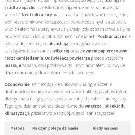
Różnica między metodami sprowadza się do tego, czy działają na
źródło zapachu
, czy tylko zmieniają wrażenie zapachowe „na
wierzch”.
Neutralizatory
mają za zadanie niwelować nieprzyjemną
woń przez eliminowanie cząsteczek odpowiedzialnych za zapach,
więc ich efekt może utrzymywać się wtedy, gdy zapach utrwala się na
powierzchniach lub w zabrudzonych materiałach.
Pochłaniacze
nie
tyle likwidują źródło, co
absorbują
nieprzyjemne wonie —
szczególnie te związane z
wilgocią
oraz z
dymem papierosowym
i
resztkami jedzenia
.
Odświeżacz powietrza
przede wszystkim
maskuje
zapach, czyli przykrywa go innym aromatem, co zwykle
działa doraźnie, jeśli problem nie został usunięty.
Ozonowanie
jest metodą ukierunkowaną na ograniczenie
drobnoustrojów: może wspierać usuwanie bakterii, grzybów i pleśni,
dlatego ma sens, gdy przyczyną zapachu jest problem biologiczny.
Tego typu działanie odnosi się zarówno do
wnętrza
, jak i
układu
klimatyzacji
, gdzie łatwo o rozwój wilgoci i zanieczyszczeń.
Metoda
Na czym polega działanie
Kiedy ma sens