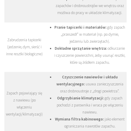
zapachów i drobnoustrojów we wnętrzu oraz
możliwa do pracy w układzie klimatyzacji.
Pranie tapicerki i materiałów:
gdy zapach
„przeszedł” w materiał (np. po dymie,
Zabrudzenia tapicerki
jedzeniu lub zwierzętach).
(jedzenie, dym, sierść i
Dokładne sprzątanie wnętrza:
odkurzanie
inne resztki biologiczne)
i czyszczenie powierzchni, żeby usunąć resztki,
które są źródłem zapachu.
Czyszczenie nawiewów i układu
wentylacyjnego:
usuwa zanieczyszczenia
oraz drobnoustroje z „drogi powietrza”.
Zapach pojawiający się
Odgrzybianie klimatyzacji:
gdy zapach
z nawiewu (po
pochodzi z parownika i wraca po włączeniu
włączeniu
nawiewu.
wentylacji/klimatyzacji)
Wymiana filtra kabinowego:
jako element
ograniczania nawrotów zapachu.