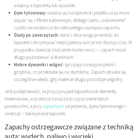
wsiąkną w tapicerkę lub dywaniki.
Dym tytoniowy:
osadza się na tapicerce i plastiku oraz może
wiązać się z filtrem kabinowym, dlatego samo „odświeżenie”
często nie wystarcza do całkowitego usunięcia zapachu.
Ślady po zwierzętach:
sierść i ślina mogą przenikać do
tapicerki i utrzymywać nieprzyjemną woń przez dłuższy czas. W
przypadku zwierząt znaczenie ma też mocz — zapach może
długo pozostawać w tkaninach.
Mokre dywaniki i wilgoć:
sprzyjają rozwojowi pleśni i
grzybów, co przekłada się na stęchliznę. Zapach utrwala się
szczególnie wtedy, gdy materiał długo pozostaje wilgotny.
Jeśli podejrzewasz, że przyczyną jest tapicerka lub elementy
materiałowe, w praktyce oznacza to czyszczenie takich
powierzchni, a przy
zapachach
od jedzenia, dymu tytoniowego i
zwierząt — także pranie tapicerki.
Zapachy ostrzegawcze związane z techniką
auta: wydech, paliwo i wycieki