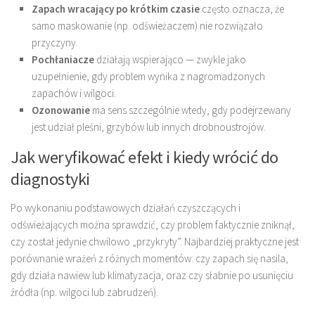
Zapach wracający po krótkim czasie
często oznacza, że
samo maskowanie (np. odświeżaczem) nie rozwiązało
przyczyny.
Pochłaniacze
działają wspierająco — zwykle jako
uzupełnienie, gdy problem wynika z nagromadzonych
zapachów i wilgoci.
Ozonowanie
ma sens szczególnie wtedy, gdy podejrzewany
jest udział pleśni, grzybów lub innych drobnoustrojów.
Jak weryfikować efekt i kiedy wrócić do
diagnostyki
Po wykonaniu podstawowych działań czyszczących i
odświeżających można sprawdzić, czy problem faktycznie zniknął,
czy został jedynie chwilowo „przykryty”. Najbardziej praktyczne jest
porównanie wrażeń z różnych momentów: czy zapach się nasila,
gdy działa nawiew lub klimatyzacja, oraz czy słabnie po usunięciu
źródła (np. wilgoci lub zabrudzeń).