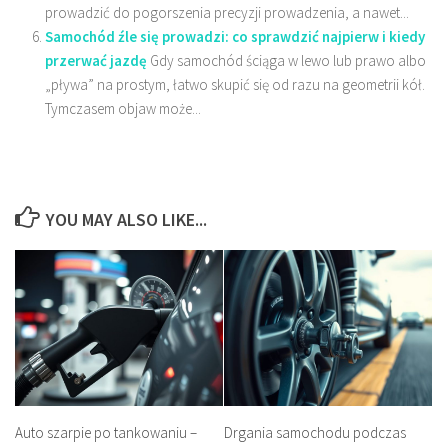
prowadzić do pogorszenia precyzji prowadzenia, a nawet...
Samochód źle się prowadzi: co sprawdzić najpierw i kiedy
przerwać jazdę
Gdy samochód ściąga w lewo lub prawo albo
„pływa” na prostym, łatwo skupić się od razu na geometrii kół.
Tymczasem objaw może...
YOU MAY ALSO LIKE...
Auto szarpie po tankowaniu –
Drgania samochodu podczas