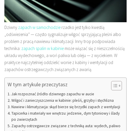
Dziwny
zapach w samochodzie
rzadko jest tylko kwestią
„odświeżenia” — często sygnalizuje wilgoć sprzyjającą pleśni albo
problem z pracą nawiewu i klimatyzacji. Inny trop podpowiada
technika:
zapach spalin w kabinie
może wiązać się z nieszczelnością
układu wydechowego, a woń paliwa lub oleju — z wyciekiem. W
praktyce najczytelniej oddzielić wonie z kabiny i wentylacji od
zapachów ostrzegawczych związanych z awarią.
W tym artykule przeczytasz
Jak rozpoznać źródło dziwnego zapachu w aucie
Wilgoć i zanieczyszczenia w kabinie: pleśń, grzyby i stęchlizna
Nawiew i klimatyzacja: skąd bierze się brzydki zapach z wentylacji
Tapicerka i materiały we wnętrzu: jedzenie, dym tytoniowy i ślady
po zwierzętach
Zapachy ostrzegawcze związane z techniką auta: wydech, paliwo