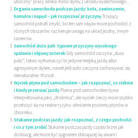
uboczny” pracy silnika. Kolor dymu z układu wydechowego...
Drgania samochodu podczas jazdy: koła, zawieszenie,
hamulce i napęd – jak rozpoznać przyczynę
Trzęsący
samochód potrafi zmylić, bo ten sam objaw może pochodzić z
różnych obszarów: raz kieruje uwagę na układ jezdny, innym
razem na...
Samochód dużo pali: typowe przyczyny wysokiego
spalania i objawy usterek
Gdy samochód zaczyna „dużo
palić”, łatwo wytłumaczyć to jedynie miejską jazdą albo
agresywnym stylem, nawet jeśli auto zaczyna zachowywać się
nienaturalnie. Wzrost...
Wyciek płynu pod samochodem – jak rozpoznać, co cieknie
i kiedy przerwać jazdę
Plama pod samochodem bywa
interpretowana jako „drobnica”, ale wyciek cieczy może szybko
przełożyć się na realne ryzyko: obniżenie poziomu płynów w
zbiorniku...
Stukanie podczas jazdy: jak rozpoznać, z czego pochodzi
i co z tym zrobić
Stukanie podczas jazdy często brzmi jak
drobiazg, ale może być sygnałem zbliżającej się awarii i