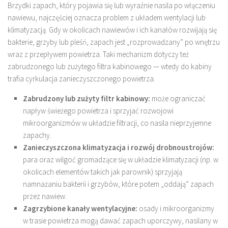
Brzydki zapach, który pojawia się lub wyraźnie nasila po włączeniu
nawiewu, najczęściej oznacza problem z układem wentylacji lub
klimatyzacją. Gdy w okolicach nawiewów i ich kanałów rozwijają się
bakterie, grzyby lub pleśń, zapach jest „rozprowadzany” po wnętrzu
wraz z przepływem powietrza. Taki mechanizm dotyczy też
zabrudzonego lub zużytego filtra kabinowego — wtedy do kabiny
trafia cyrkulacja zanieczyszczonego powietrza.
Zabrudzony lub zużyty filtr kabinowy:
może ograniczać
napływ świeżego powietrza i sprzyjać rozwojowi
mikroorganizmów w układzie filtracji, co nasila nieprzyjemne
zapachy.
Zanieczyszczona klimatyzacja i rozwój drobnoustrojów:
para oraz wilgoć gromadzące się w układzie klimatyzacji (np. w
okolicach elementów takich jak parownik) sprzyjają
namnażaniu bakterii i grzybów, które potem „oddają” zapach
przez nawiew.
Zagrzybione kanały wentylacyjne:
osady i mikroorganizmy
w trasie powietrza mogą dawać zapach uporczywy, nasilany w