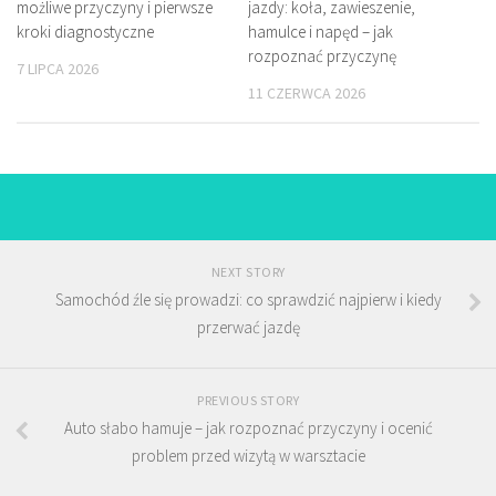
możliwe przyczyny i pierwsze
jazdy: koła, zawieszenie,
kroki diagnostyczne
hamulce i napęd – jak
rozpoznać przyczynę
7 LIPCA 2026
11 CZERWCA 2026
NEXT STORY
Samochód źle się prowadzi: co sprawdzić najpierw i kiedy
przerwać jazdę
PREVIOUS STORY
Auto słabo hamuje – jak rozpoznać przyczyny i ocenić
problem przed wizytą w warsztacie