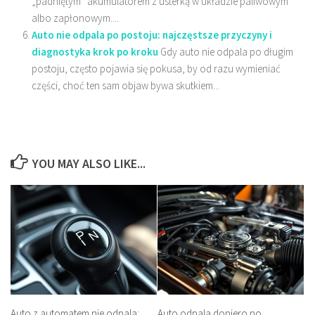
„padniętym” akumulatorem z usterką w układzie paliwowym
albo zapłonowym....
Auto nie odpala po postoju: najczęstsze przyczyny i
diagnostyka krok po kroku
Gdy auto nie odpala po długim
postoju, często pojawia się pokusa, by od razu wymieniać
części, choć ten sam objaw bywa skutkiem...
YOU MAY ALSO LIKE...
Auto z automatem nie odpala:
Auto odpala dopiero po