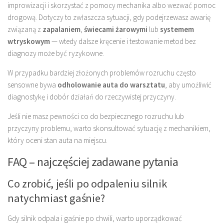
improwizacji i skorzystać z pomocy mechanika albo wezwać pomoc
drogową. Dotyczy to zwłaszcza sytuacji, gdy podejrzewasz awarię
związaną z
zapalaniem
,
świecami żarowymi
lub
systemem
wtryskowym
— wtedy dalsze kręcenie i testowanie metod bez
diagnozy może być ryzykowne.
W przypadku bardziej złożonych problemów rozruchu często
sensowne bywa
odholowanie auta do warsztatu
, aby umożliwić
diagnostykę i dobór działań do rzeczywistej przyczyny.
Jeśli nie masz pewności co do bezpiecznego rozruchu lub
przyczyny problemu, warto skonsultować sytuację z mechanikiem,
który oceni stan auta na miejscu.
FAQ – najczęściej zadawane pytania
Co zrobić, jeśli po odpaleniu silnik
natychmiast gaśnie?
Gdy silnik odpala i gaśnie po chwili, warto uporządkować