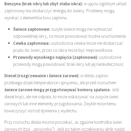
Benzyna (brak iskry lub zbyt słaba iskra):
w ujęciu ogólnym układ
zapłonowy ma dostarczyć energię do świecy. Problemy mogą
wynikać z elementów toru zapłonu.
Świece zapłonowe:
zużyte świece mogą nie wytwarzać
odpowiedniej iskry, co może powodować trudne uruchomienie.
Cewka zapłonowa:
uszkodzona cewka może nie dostarczać
prądu do świec, przez co iskra może być nieprawidłowa.
Przewody wysokiego napięcia (zapłonowe):
uszkodzone
przewody mogą powodować brak iskry lub jej nieskuteczność.
Diesel (rozgrzewanie i świece żarowe):
w dieslu zapłon
przebiega dzięki temperaturze i sprężeniu, ale przed rozruchem
świece żarowe mogą przygotowywać komorę spalania
. Jeśli
diesel kręci, ale nie odpala, to może wskazywać na zużycie świec
żarowych lub inne elementy przygotowania. Zwykle może temu
towarzyszyć wzrost dymienia z wydechu.
Przy rozruchu diesla można poczekać, aż zgaśnie kontrolka świec
żarowych (tzw. „sprężynka”). Jeśli po takim oczekiwaniu silnik nadal