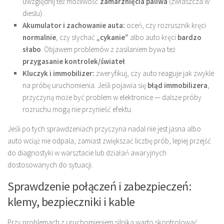
uwzględnij też możliwość
zamarznięcia paliwa
(zwłaszcza w
dieslu).
Akumulator i zachowanie auta:
oceń, czy rozrusznik kręci
normalnie
, czy słychać
„cykanie”
albo auto kręci
bardzo
słabo
. Objawem problemów z zasilaniem bywa też
przygasanie kontrolek/świateł
.
Kluczyk i immobilizer:
zweryfikuj, czy auto reaguje jak zwykle
na próbę uruchomienia. Jeśli pojawia się
błąd immobilizera
,
przyczyną może być problem w elektronice — dalsze próby
rozruchu mogą nie przynieść efektu.
Jeśli po tych sprawdzeniach przyczyna nadal nie jest jasna albo
auto wciąż nie odpala, zamiast zwiększać liczbę prób, lepiej przejść
do diagnostyki w warsztacie lub działań awaryjnych
dostosowanych do sytuacji.
Sprawdzenie połączeń i zabezpieczeń:
klemy, bezpieczniki i kable
Przy problemach z uruchomieniem silnika warto skontrolować