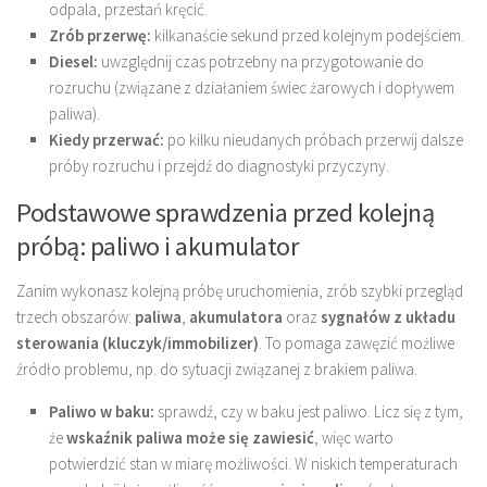
odpala, przestań kręcić.
Zrób przerwę:
kilkanaście sekund przed kolejnym podejściem.
Diesel:
uwzględnij czas potrzebny na przygotowanie do
rozruchu (związane z działaniem świec żarowych i dopływem
paliwa).
Kiedy przerwać:
po kilku nieudanych próbach przerwij dalsze
próby rozruchu i przejdź do diagnostyki przyczyny.
Podstawowe sprawdzenia przed kolejną
próbą: paliwo i akumulator
Zanim wykonasz kolejną próbę uruchomienia, zrób szybki przegląd
trzech obszarów:
paliwa
,
akumulatora
oraz
sygnałów z układu
sterowania (kluczyk/immobilizer)
. To pomaga zawęzić możliwe
źródło problemu, np. do sytuacji związanej z brakiem paliwa.
Paliwo w baku:
sprawdź, czy w baku jest paliwo. Licz się z tym,
że
wskaźnik paliwa może się zawiesić
, więc warto
potwierdzić stan w miarę możliwości. W niskich temperaturach