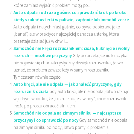
które zamiast wyjaśnić problem mogą go...
Auto odpala i od razu gaśnie: co sprawdzić krok po kroku i
kiedy szukać usterki w paliwie, zapłonie lub immobilizerze
Auto odpala i natychmiast gaśnie, co bywa odbierane jako
„banał”, ale w praktyce najczęściej oznacza usterkę, która
przestaje działać już w chwili...
Samochód nie kręci rozrusznikiem: cisza, kliknięcie i wolny
rozruch — możliwe przyczyny
Gdy po przekręceniu kluczyka
nie pojawia się charakterystyczny dźwięk rozrusznika, łatwo
uznać, że problem zawsze leży w samym rozruszniku.
Tymczasem równie często...
Auto kręci, ale nie odpala — jak znaleźć przyczynę, gdy
rozrusznik działa
Gdy auto kręci, ale nie odpala, łatwo utknąć
w jednym wniosku, że „rozrusznik jest winny”, choć rozrusznik
może po prostu obracać silnikiem...
Samochód nie odpala na zimnym silniku — najczęstsze
przyczyny i co sprawdzić po nocy
Gdy samochód nie odpala
na zimnym silniku po nocy, łatwo pomylić problem z