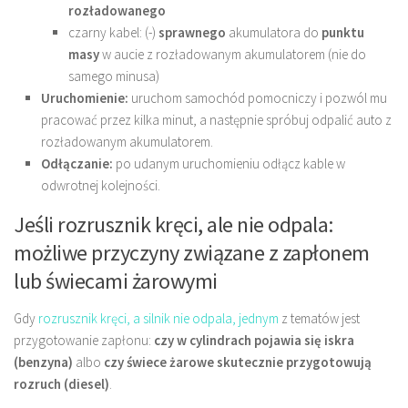
rozładowanego
czarny kabel: (-)
sprawnego
akumulatora do
punktu
masy
w aucie z rozładowanym akumulatorem (nie do
samego minusa)
Uruchomienie:
uruchom samochód pomocniczy i pozwól mu
pracować przez kilka minut, a następnie spróbuj odpalić auto z
rozładowanym akumulatorem.
Odłączanie:
po udanym uruchomieniu odłącz kable w
odwrotnej kolejności.
Jeśli rozrusznik kręci, ale nie odpala:
możliwe przyczyny związane z zapłonem
lub świecami żarowymi
Gdy
rozrusznik kręci, a silnik nie odpala, jednym
z tematów jest
przygotowanie zapłonu:
czy w cylindrach pojawia się iskra
(benzyna)
albo
czy świece żarowe skutecznie przygotowują
rozruch (diesel)
.