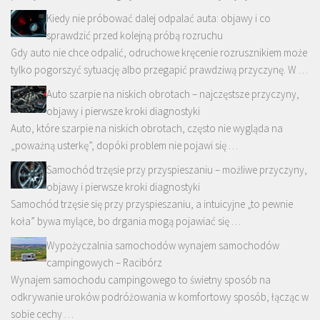
Kiedy nie próbować dalej odpalać auta: objawy i co
sprawdzić przed kolejną próbą rozruchu
Gdy auto nie chce odpalić, odruchowe kręcenie rozrusznikiem może
tylko pogorszyć sytuację albo przegapić prawdziwą przyczynę. W …
Auto szarpie na niskich obrotach – najczęstsze przyczyny,
objawy i pierwsze kroki diagnostyki
Auto, które szarpie na niskich obrotach, często nie wygląda na
„poważną usterkę”, dopóki problem nie pojawi się …
Samochód trzęsie przy przyspieszaniu – możliwe przyczyny,
objawy i pierwsze kroki diagnostyki
Samochód trzęsie się przy przyspieszaniu, a intuicyjne „to pewnie
koła” bywa mylące, bo drgania mogą pojawiać się …
Wypożyczalnia samochodów wynajem samochodów
campingowych – Racibórz
Wynajem samochodu campingowego to świetny sposób na
odkrywanie uroków podróżowania w komfortowy sposób, łącząc w
sobie cechy …