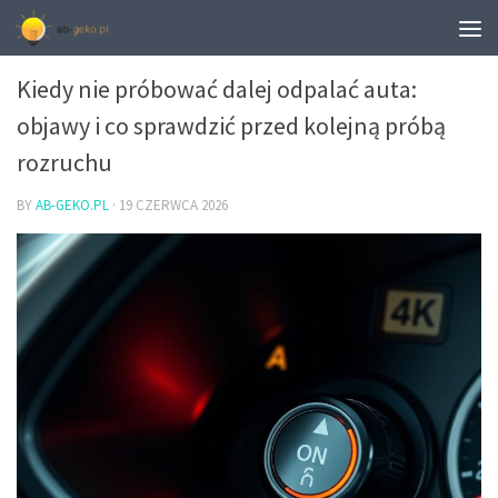
ROZRUCH I ODPALANIE SAMOCHODU
Kiedy nie próbować dalej odpalać auta:
objawy i co sprawdzić przed kolejną próbą
rozruchu
BY
AB-GEKO.PL
·
19 CZERWCA 2026