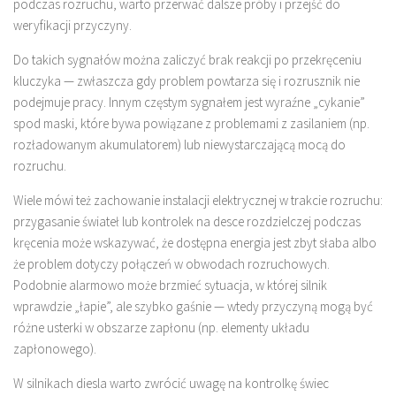
podczas rozruchu, warto przerwać dalsze próby i przejść do
weryfikacji przyczyny.
Do takich sygnałów można zaliczyć brak reakcji po przekręceniu
kluczyka — zwłaszcza gdy problem powtarza się i rozrusznik nie
podejmuje pracy. Innym częstym sygnałem jest wyraźne „cykanie”
spod maski, które bywa powiązane z problemami z zasilaniem (np.
rozładowanym akumulatorem) lub niewystarczającą mocą do
rozruchu.
Wiele mówi też zachowanie instalacji elektrycznej w trakcie rozruchu:
przygasanie świateł lub kontrolek na desce rozdzielczej podczas
kręcenia może wskazywać, że dostępna energia jest zbyt słaba albo
że problem dotyczy połączeń w obwodach rozruchowych.
Podobnie alarmowo może brzmieć sytuacja, w której silnik
wprawdzie „łapie”, ale szybko gaśnie — wtedy przyczyną mogą być
różne usterki w obszarze zapłonu (np. elementy układu
zapłonowego).
W silnikach diesla warto zwrócić uwagę na kontrolkę świec