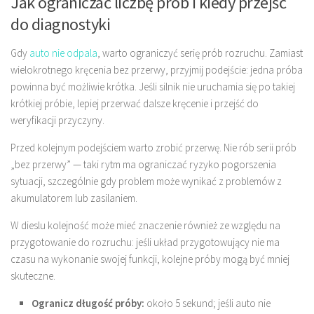
Jak ograniczać liczbę prób i kiedy przejść
do diagnostyki
Gdy
auto nie odpala
, warto ograniczyć serię prób rozruchu. Zamiast
wielokrotnego kręcenia bez przerwy, przyjmij podejście: jedna próba
powinna być możliwie krótka. Jeśli silnik nie uruchamia się po takiej
krótkiej próbie, lepiej przerwać dalsze kręcenie i przejść do
weryfikacji przyczyny.
Przed kolejnym podejściem warto zrobić przerwę. Nie rób serii prób
„bez przerwy” — taki rytm ma ograniczać ryzyko pogorszenia
sytuacji, szczególnie gdy problem może wynikać z problemów z
akumulatorem lub zasilaniem.
W dieslu kolejność może mieć znaczenie również ze względu na
przygotowanie do rozruchu: jeśli układ przygotowujący nie ma
czasu na wykonanie swojej funkcji, kolejne próby mogą być mniej
skuteczne.
Ogranicz długość próby:
około 5 sekund; jeśli auto nie