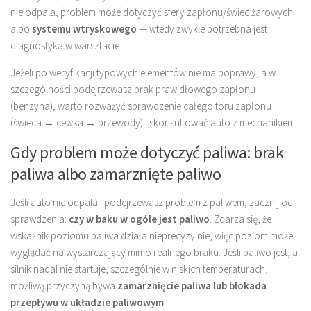
nie odpala, problem może dotyczyć sfery zapłonu/świec żarowych
albo
systemu wtryskowego
— wtedy zwykle potrzebna jest
diagnostyka w warsztacie.
Jeżeli po weryfikacji typowych elementów nie ma poprawy, a w
szczególności podejrzewasz brak prawidłowego zapłonu
(benzyna), warto rozważyć sprawdzenie całego toru zapłonu
(świeca → cewka → przewody) i skonsultować auto z mechanikiem.
Gdy problem może dotyczyć paliwa: brak
paliwa albo zamarznięte paliwo
Jeśli auto nie odpala i podejrzewasz problem z paliwem, zacznij od
sprawdzenia:
czy w baku w ogóle jest paliwo
. Zdarza się, że
wskaźnik poziomu paliwa działa nieprecyzyjnie, więc poziom może
wyglądać na wystarczający mimo realnego braku. Jeśli paliwo jest, a
silnik nadal nie startuje, szczególnie w niskich temperaturach,
możliwą przyczyną bywa
zamarznięcie paliwa lub blokada
przepływu w układzie paliwowym
.