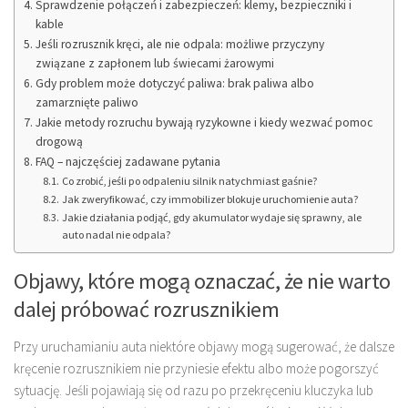
Sprawdzenie połączeń i zabezpieczeń: klemy, bezpieczniki i
kable
Jeśli rozrusznik kręci, ale nie odpala: możliwe przyczyny
związane z zapłonem lub świecami żarowymi
Gdy problem może dotyczyć paliwa: brak paliwa albo
zamarznięte paliwo
Jakie metody rozruchu bywają ryzykowne i kiedy wezwać pomoc
drogową
FAQ – najczęściej zadawane pytania
Co zrobić, jeśli po odpaleniu silnik natychmiast gaśnie?
Jak zweryfikować, czy immobilizer blokuje uruchomienie auta?
Jakie działania podjąć, gdy akumulator wydaje się sprawny, ale
auto nadal nie odpala?
Objawy, które mogą oznaczać, że nie warto
dalej próbować rozrusznikiem
Przy uruchamianiu auta niektóre objawy mogą sugerować, że dalsze
kręcenie rozrusznikiem nie przyniesie efektu albo może pogorszyć
sytuację. Jeśli pojawiają się od razu po przekręceniu kluczyka lub