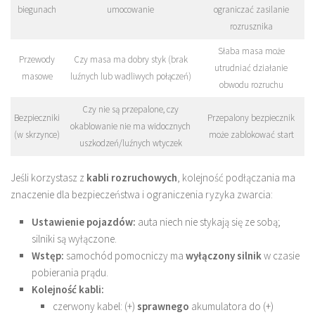
biegunach
umocowanie
ograniczać zasilanie
rozrusznika
Słaba masa może
Przewody
Czy masa ma dobry styk (brak
utrudniać działanie
masowe
luźnych lub wadliwych połączeń)
obwodu rozruchu
Czy nie są przepalone, czy
Bezpieczniki
Przepalony bezpiecznik
okablowanie nie ma widocznych
(w skrzynce)
może zablokować start
uszkodzeń/luźnych wtyczek
Jeśli korzystasz z
kabli rozruchowych
, kolejność podłączania ma
znaczenie dla bezpieczeństwa i ograniczenia ryzyka zwarcia:
Ustawienie pojazdów:
auta niech nie stykają się ze sobą;
silniki są wyłączone.
Wstęp:
samochód pomocniczy ma
wyłączony silnik
w czasie
pobierania prądu.
Kolejność kabli:
czerwony kabel: (+)
sprawnego
akumulatora do (+)