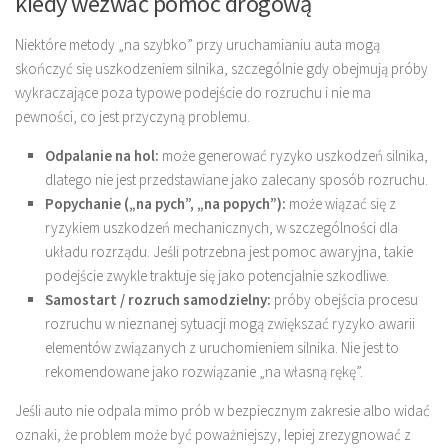
kiedy wezwać pomoc drogową
Niektóre metody „na szybko” przy uruchamianiu auta mogą
skończyć się uszkodzeniem silnika, szczególnie gdy obejmują próby
wykraczające poza typowe podejście do rozruchu i nie ma
pewności, co jest przyczyną problemu.
Odpalanie na hol:
może generować ryzyko uszkodzeń silnika,
dlatego nie jest przedstawiane jako zalecany sposób rozruchu.
Popychanie („na pych”, „na popych”):
może wiązać się z
ryzykiem uszkodzeń mechanicznych, w szczególności dla
układu rozrządu. Jeśli potrzebna jest pomoc awaryjna, takie
podejście zwykle traktuje się jako potencjalnie szkodliwe.
Samostart / rozruch samodzielny:
próby obejścia procesu
rozruchu w nieznanej sytuacji mogą zwiększać ryzyko awarii
elementów związanych z uruchomieniem silnika. Nie jest to
rekomendowane jako rozwiązanie „na własną rękę”.
Jeśli auto nie odpala mimo prób w bezpiecznym zakresie albo widać
oznaki, że problem może być poważniejszy, lepiej zrezygnować z