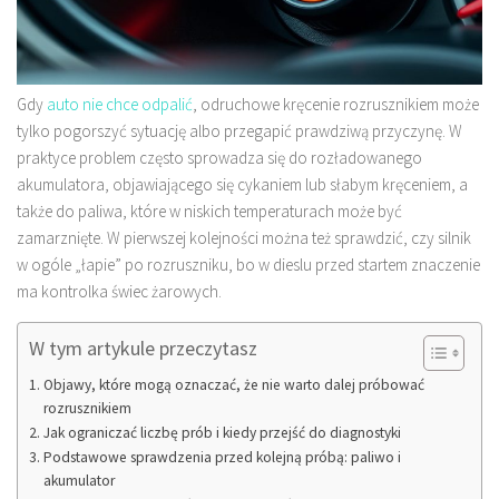
Gdy
auto nie chce odpalić
, odruchowe kręcenie rozrusznikiem może
tylko pogorszyć sytuację albo przegapić prawdziwą przyczynę. W
praktyce problem często sprowadza się do rozładowanego
akumulatora, objawiającego się cykaniem lub słabym kręceniem, a
także do paliwa, które w niskich temperaturach może być
zamarznięte. W pierwszej kolejności można też sprawdzić, czy silnik
w ogóle „łapie” po rozruszniku, bo w dieslu przed startem znaczenie
ma kontrolka świec żarowych.
W tym artykule przeczytasz
Objawy, które mogą oznaczać, że nie warto dalej próbować
rozrusznikiem
Jak ograniczać liczbę prób i kiedy przejść do diagnostyki
Podstawowe sprawdzenia przed kolejną próbą: paliwo i
akumulator