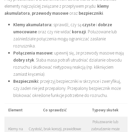
elementy najczęściej związane z przepływem prądu:
klemy
akumulatora
,
przewody masowe
oraz
bezpieczniki
.
Klemy akumulatora:
sprawdź, czy są
czyste
i
dobrze
umocowane
oraz czy nie widać
korozji
. Poluzowane lub
zaśniedziałe połączenia mogą ograniczać zasilanie
rozrusznika.
Połączenia masowe:
upewnij się, że przewody masowe mają
dobry styk
. Słaba masa potrafi utrudniać działanie obwodu
rozruchu i skutkować nietypową reakcją (np. kliknięciem
zamiast kręcenia).
Bezpieczniki:
przejrzyj bezpieczniki w skrzynce i zweryfikuj,
czy żaden nie jest przepalony. Przepalony bezpiecznik może
blokować określone funkcje potrzebne do rozruchu.
Element
Co sprawdzić
Typowy skutek
Poluzowanie lub
Klemy na
Czystość, brak korozji, prawidłowe
zabrudzenie może