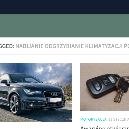
GGED:
NABIJANIE ODGRZYBIANIE KLIMATYZACJI 
MOTORYZACJA
22 STYCZNI
Awaryjne otwiera