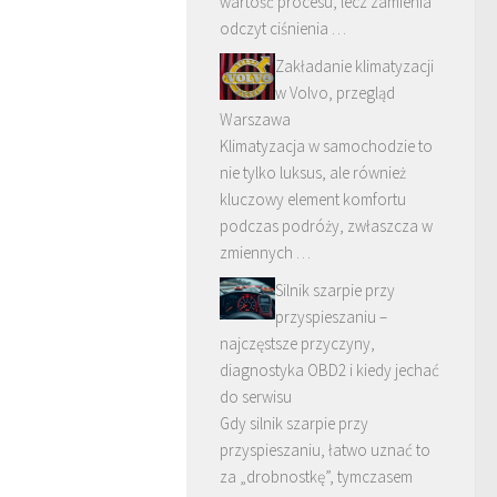
wartość procesu, lecz zamienia
odczyt ciśnienia …
Zakładanie klimatyzacji
w Volvo, przegląd
Warszawa
Klimatyzacja w samochodzie to
nie tylko luksus, ale również
kluczowy element komfortu
podczas podróży, zwłaszcza w
zmiennych …
Silnik szarpie przy
przyspieszaniu –
najczęstsze przyczyny,
diagnostyka OBD2 i kiedy jechać
do serwisu
Gdy silnik szarpie przy
przyspieszaniu, łatwo uznać to
za „drobnostkę”, tymczasem