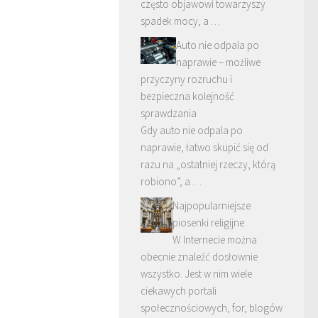
często objawowi towarzyszy
spadek mocy, a …
Auto nie odpala po
naprawie – możliwe
przyczyny rozruchu i
bezpieczna kolejność
sprawdzania
Gdy auto nie odpala po
naprawie, łatwo skupić się od
razu na „ostatniej rzeczy, którą
robiono”, a …
Najpopularniejsze
piosenki religijne
W Internecie można
obecnie znaleźć dosłownie
wszystko. Jest w nim wiele
ciekawych portali
społecznościowych, for, blogów