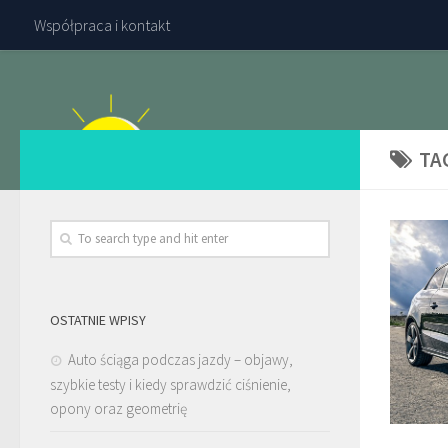
Współpraca i kontakt
TA
OSTATNIE WPISY
Auto ściąga podczas jazdy – objawy,
szybkie testy i kiedy sprawdzić ciśnienie,
opony oraz geometrię