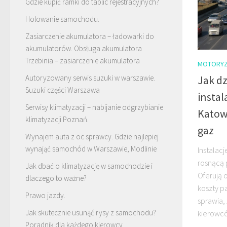
Gdzie kupić ramki do tablic rejestracyjnych?
Holowanie samochodu.
Zasiarczenie akumulatora – ładowarki do
akumulatorów. Obsługa akumulatora
Trzebinia – zasiarczenie akumulatora
MOTORYZ
Autoryzowany serwis suzuki w warszawie.
Jak d
Suzuki części Warszawa
instal
Serwisy klimatyzacji – nabijanie odgrzybianie
Katowi
klimatyzacji Poznań.
gaz
Wynajem auta z oc sprawcy. Gdzie najlepiej
wynająć samochód w Warszawie, Modlinie
Instalac
rosnącą 
Jak dbać o klimatyzację w samochodzie i
Oferują o
dlaczego to ważne?
koszty pa
Prawo jazdy.
sprawia,
Jak skutecznie usunąć rysy z samochodu?
kierowcó
Poradnik dla każdego kierowcy