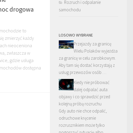
Rozruch i odpalanie
moc drogowa
samochodu
samochodzie to
LOSOWO WYBRANE
ię zmierzyć każdy
Przejazdy za granicę
jach nieoceniona
Wielu Polaków wyjeżdża
wa, zwłaszcza w
za granicę w celu zarobkowym.
ice, gdzie usługa
Aby tam się dostać korzystają z
samochodów dostępna
usług przewozów osób …
Kiedy nie próbować
dalej odpalać auta:
objawy i co sprawdzić przed
kolejną próbą rozruchu
Gdy auto nie chce odpalić,
odruchowe kręcenie
rozrusznikiem może tylko
pogorszyć sytuację albo