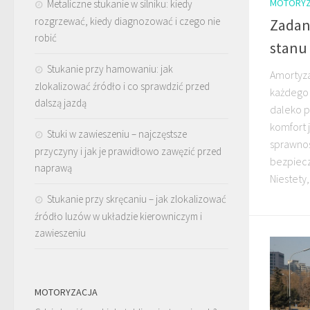
MOTORYZ
Metaliczne stukanie w silniku: kiedy
rozgrzewać, kiedy diagnozować i czego nie
Zadan
robić
stanu
Stukanie przy hamowaniu: jak
Amortyza
zlokalizować źródło i co sprawdzić przed
każdego 
dalszą jazdą
daleko p
komfort j
Stuki w zawieszeniu – najczęstsze
sprawno
przyczyny i jak je prawidłowo zawęzić przed
bezpiecz
naprawą
Niestety,
Stukanie przy skręcaniu – jak zlokalizować
źródło luzów w układzie kierowniczym i
zawieszeniu
MOTORYZACJA