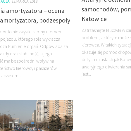
ACJA
22 MARCA 2018
samochodów, po
ia amortyzatora – ocena
Katowice
 amortyzatora, podzespoły
Zatrzaśnięte kluczyki w 
tor to niezwykle istotny element
problem, z którym może s
pojazdu, którego rola wykracza
kierowca. W takich sytuac
oza tłumienie drgań. Odpowiada za
okazuje się pomoc drogo
azdy oraz stabilność, a jego
dużych miastach jak Katow
ść ma bezpośredni wpływ na
awaryjnego otwierania 
eństwo kierowcy i pasażerów.
jest...
 z czasem...