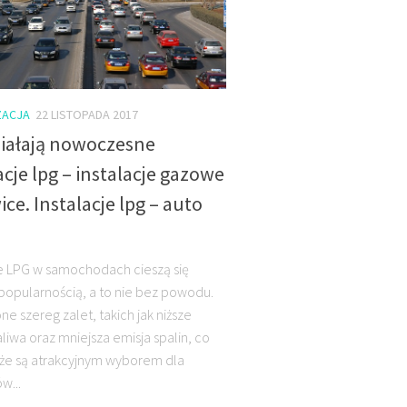
ACJA
22 LISTOPADA 2017
ziałają nowoczesne
acje lpg – instalacje gazowe
ce. Instalacje lpg – auto
je LPG w samochodach cieszą się
popularnością, a to nie bez powodu.
ne szereg zalet, takich jak niższe
liwa oraz mniejsza emisja spalin, co
 że są atrakcyjnym wyborem dla
w...