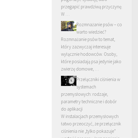
przegapić prawdziwą przyczynę.
W …
Rozmnażanie psów – co
warto wiedzieć?
Rozmnażanie psów to temat,
który zazwyczaj interesuje
wyłącznie hodowców. Osoby,
które posiadają psa jedynie jako
zwierzę domowe, …
Przełączniki ciśnienia w
systemach
przemysłowych: rodzaje,
parametry techniczne i dobór
do aplikacji
W instalacjach przemysłowych
łatwo przeoczyć, że przełącznik
ciśnienia nie „tylko pokazuje”