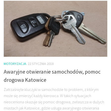
MOTORYZACJA
22 STYCZNIA 2018
Awaryjne otwieranie samochodów, pomoc
drogowa Katowice
Zatrzaśnięte kluczyki w samochodzie to problem, z którym
może się zmierzyć każdy kierowca. W takich sytuacjach
nieoceniona okazuje się pomoc drogowa, zwłaszcza w dużych
miastach jak Katowice, gdzie usługa awaryjnego otwierania