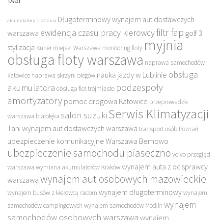
TAGI
Długoterminowy wynajem aut dostawczych
akumulatory trzebinia
filtr fap
ewidencja czasu pracy kierowcy
warszawa
golf 3
myjnia
stylizacja
Kurier miejski Warszawa
monitoring floty
obsługa floty warszawa
naprawa samochodów
obsługa
nauka jazdy w Lublinie
katowice
naprawa skrzyni biegów
podzespoły
akumulatora
obsługa flot trójmiasto
amortyzatory
pomoc drogowa Katowice
przeprowadzki
Serwis Klimatyzacji
salon suzuki
warszawa białołęka
Tani wynajem aut dostawczych warszawa
transport osób Poznań
ubezpieczenie komunikacyjne Warszawa Bemowo
ubezpieczenie samochodu piaseczno
volvo przegląd
wynajem auta z oc sprawcy
warszawa
wymiana akumulatorów Kraków
wynajem aut osobowych mazowieckie
warszawa
wynajem długoterminowy
wynajem busów z kierowcą radom
wynajem
wynajem
samochodów campingowych
wynajem samochodów Modlin
samochodów osobowych warszawa
wynajem