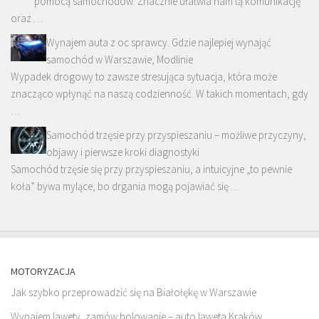
pomocą samochodów. Znacznie ułatwia nam tą komunikację
oraz …
Wynajem auta z oc sprawcy. Gdzie najlepiej wynająć
samochód w Warszawie, Modlinie
Wypadek drogowy to zawsze stresująca sytuacja, która może
znacząco wpłynąć na naszą codzienność. W takich momentach, gdy
…
Samochód trzęsie przy przyspieszaniu – możliwe przyczyny,
objawy i pierwsze kroki diagnostyki
Samochód trzęsie się przy przyspieszaniu, a intuicyjne „to pewnie
koła” bywa mylące, bo drgania mogą pojawiać się …
MOTORYZACJA
Jak szybko przeprowadzić się na Białołękę w Warszawie
Wynajem lawety, zamów holowanie – auto laweta Kraków