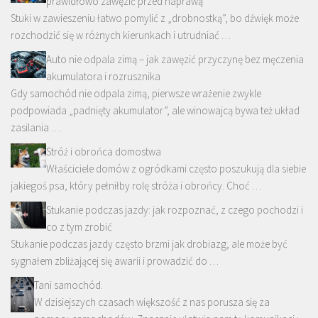
prawidłowo zawęzić przed naprawą
Stuki w zawieszeniu łatwo pomylić z „drobnostką”, bo dźwięk może
rozchodzić się w różnych kierunkach i utrudniać …
Auto nie odpala zimą – jak zawęzić przyczynę bez męczenia
akumulatora i rozrusznika
Gdy samochód nie odpala zimą, pierwsze wrażenie zwykle
podpowiada „padnięty akumulator”, ale winowajcą bywa też układ
zasilania …
Stróż i obrońca domostwa
Właściciele domów z ogródkami często poszukują dla siebie
jakiegoś psa, który pełniłby rolę stróża i obrońcy. Choć …
Stukanie podczas jazdy: jak rozpoznać, z czego pochodzi i
co z tym zrobić
Stukanie podczas jazdy często brzmi jak drobiazg, ale może być
sygnałem zbliżającej się awarii i prowadzić do …
Tani samochód.
W dzisiejszych czasach większość z nas porusza się za