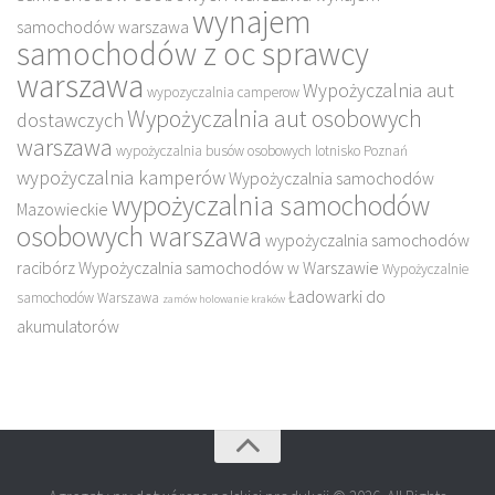
wynajem
samochodów warszawa
samochodów z oc sprawcy
warszawa
Wypożyczalnia aut
wypozyczalnia camperow
Wypożyczalnia aut osobowych
dostawczych
warszawa
wypożyczalnia busów osobowych lotnisko Poznań
wypożyczalnia kamperów
Wypożyczalnia samochodów
wypożyczalnia samochodów
Mazowieckie
osobowych warszawa
wypożyczalnia samochodów
racibórz
Wypożyczalnia samochodów w Warszawie
Wypożyczalnie
Ładowarki do
samochodów Warszawa
zamów holowanie kraków
akumulatorów