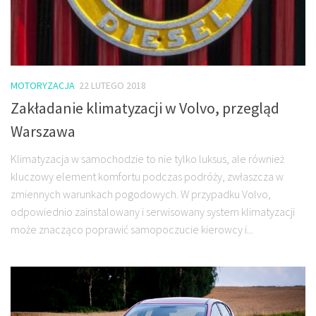
MOTORYZACJA
22 LUTEGO 2018
Zakładanie klimatyzacji w Volvo, przegląd
Warszawa
Klimatyzacja w samochodzie to nie tylko luksus, ale również
kluczowy element komfortu podczas podróży, zwłaszcza w
zmiennych warunkach pogodowych. W przypadku Volvo,
odpowiednio zainstalowany i serwisowany system klimatyzacji
może znacząco poprawić samopoczucie kierowcy i...