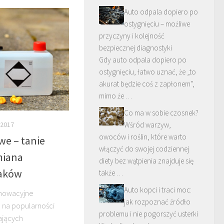
Auto odpala dopiero po
ostygnięciu – możliwe
przyczyny i kolejność
bezpiecznej diagnostyki
Gdy auto odpala dopiero po
ostygnięciu, łatwo uznać, że „to
akurat będzie coś z zapłonem”,
mimo że …
Co ma w sobie czosnek?
Wśród warzyw,
 2017
owoców i roślin, które warto
we – tanie
włączyć do swojej codziennej
miana
diety bez wątpienia znajduje się
aków
także …
Auto kopci i traci moc:
nnowacyjne
jak rozpoznać źródło
e na popularności
problemu i nie pogorszyć usterki
ających