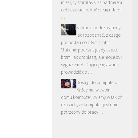
miesięcy starałaś się z partnerem
o dzidziusia i w końcu się udało!
…
Stukanie podczas jazdy:
jak rozpoznać, z czego
pochodzi i co z tym zrobić
Stukanie podczas jazdy często
brzmi jak drobiazg, ale może być
sygnałem zbliżającej się awarii i
prowadzić do …
Dostęp do komputera
Każdy ma w swoim
domu komputer. Żyjemy w takich
czasach, że komputer jest nam
potrzebny do pracy, …