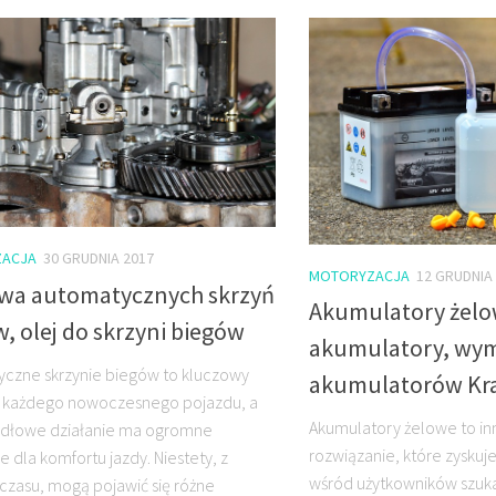
ACJA
30 GRUDNIA 2017
MOTORYZACJA
12 GRUDNIA
wa automatycznych skrzyń
Akumulatory żelo
, olej do skrzyni biegów
akumulatory, wy
czne skrzynie biegów to kluczowy
akumulatorów Kr
 każdego nowoczesnego pojazdu, a
Akumulatory żelowe to i
idłowe działanie ma ogromne
rozwiązanie, które zyskuj
 dla komfortu jazdy. Niestety, z
wśród użytkowników szuk
czasu, mogą pojawić się różne