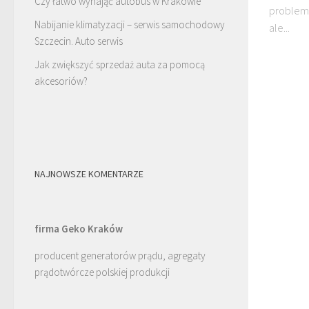
Czy łatwo wynająć autobus w Krakowie
problemy
Nabijanie klimatyzacji – serwis samochodowy
ale...
Szczecin. Auto serwis
Jak zwiększyć sprzedaż auta za pomocą
akcesoriów?
NAJNOWSZE KOMENTARZE
firma Geko Kraków
producent generatorów prądu, agregaty
prądotwórcze polskiej produkcji