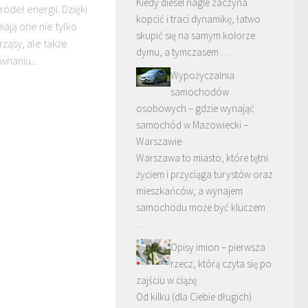
Kiedy diesel nagle zaczyna
ódeł energii. Dzięki
kopcić i traci dynamikę, łatwo
iają one nie tylko
skupić się na samym kolorze
ząsy, ale także
dymu, a tymczasem …
naniu...
Wypożyczalnia
samochodów
osobowych – gdzie wynająć
samochód w Mazowiecki –
Warszawie
Warszawa to miasto, które tętni
życiem i przyciąga turystów oraz
mieszkańców, a wynajem
samochodu może być kluczem
…
Opisy imion – pierwsza
rzecz, którą czyta się po
zajściu w ciążę
Od kilku (dla Ciebie długich)