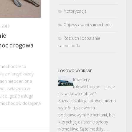
Motoryzacja
Objawy awarii samochodu
A 2018
nie
Rozruch i odpalanie
moc drogowa
samochodu
samochodzie to
LOSOWO WYBRANE
ię zmierzyć każdy
Inwertery
jach nieoceniona
fotowoltaiczne — jak je
wa, zwłaszcza w
prawidłowo dobrać?
ice, gdzie usługa
Każda instalacja fotowoltaiczna
samochodów dostępna
wyróżnia się dwoma
podstawowymi elementami, bez
których jej działanie byłoby
niemożliwe. Są to moduły, …