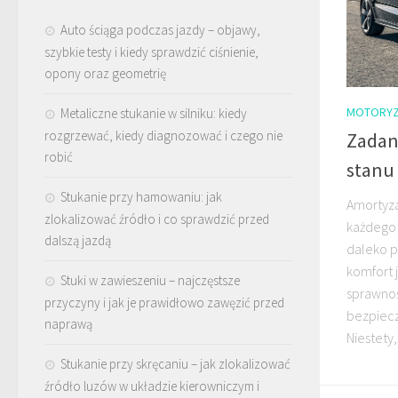
Auto ściąga podczas jazdy – objawy,
szybkie testy i kiedy sprawdzić ciśnienie,
opony oraz geometrię
MOTORYZ
Metaliczne stukanie w silniku: kiedy
rozgrzewać, kiedy diagnozować i czego nie
Zadan
robić
stanu
Stukanie przy hamowaniu: jak
Amortyza
zlokalizować źródło i co sprawdzić przed
każdego 
dalszą jazdą
daleko p
komfort j
Stuki w zawieszeniu – najczęstsze
sprawno
przyczyny i jak je prawidłowo zawęzić przed
bezpiecz
naprawą
Niestety,
Stukanie przy skręcaniu – jak zlokalizować
źródło luzów w układzie kierowniczym i