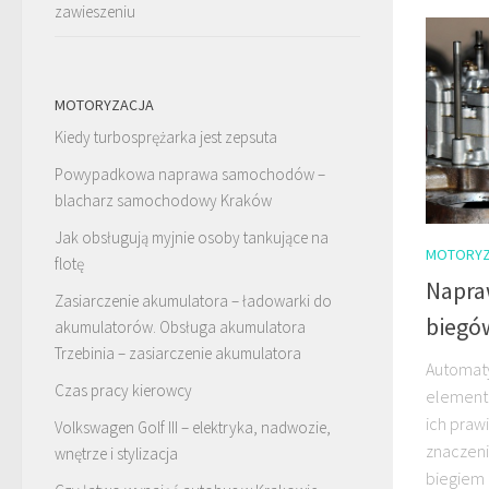
zawieszeniu
MOTORYZACJA
Kiedy turbosprężarka jest zepsuta
Powypadkowa naprawa samochodów –
blacharz samochodowy Kraków
Jak obsługują myjnie osoby tankujące na
MOTORYZ
flotę
Napra
Zasiarczenie akumulatora – ładowarki do
biegów
akumulatorów. Obsługa akumulatora
Trzebinia – zasiarczenie akumulatora
Automaty
Czas pracy kierowcy
element
ich praw
Volkswagen Golf III – elektryka, nadwozie,
znaczenie
wnętrze i stylizacja
biegiem 