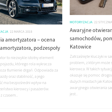
MOTORYZACJA
22 STYCZNI
Awaryjne otwiera
ACJA
22 MARCA 2018
samochodów, po
ia amortyzatora – ocena
Katowice
 amortyzatora, podzespoły
Zatrzaśnięte kluczyki w 
tor to niezwykle istotny element
problem, z którym może s
pojazdu, którego rola wykracza
kierowca. W takich sytuac
oza tłumienie drgań. Odpowiada za
okazuje się pomoc drogo
azdy oraz stabilność, a jego
dużych miastach jak Katow
ść ma bezpośredni wpływ na
awaryjnego otwierania 
eństwo kierowcy i pasażerów.
jest...
 z czasem...