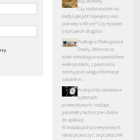
Wąż drzewny
Czy zastanawiałeś się
kiedyś jaki jest największy wąż
jadowity w Afryce? Czy myślałeś
o tym jakich długości …
Podłogi w Wielkopolsce
Osoby, które na co
rzy.
dzień mieszkają w województwie
wielkopolskim, z pewnością
wezmą pod uwagę informacje
zawarte w …
Przełączniki ciśnienia w
systemach
przemysłowych: rodzaje,
parametry techniczne i dobór
do aplikacji
W instalacjach przemysłowych
łatwo przeoczyć, że przełącznik