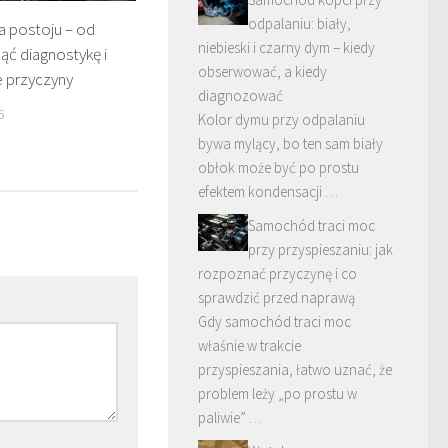
odpalaniu: biały,
a postoju – od
niebieski i czarny dym – kiedy
ąć diagnostykę i
obserwować, a kiedy
e przyczyny
diagnozować
6
Kolor dymu przy odpalaniu
bywa mylący, bo ten sam biały
obłok może być po prostu
efektem kondensacji …
Samochód traci moc
przy przyspieszaniu: jak
rozpoznać przyczynę i co
sprawdzić przed naprawą
Gdy samochód traci moc
właśnie w trakcie
przyspieszania, łatwo uznać, że
problem leży „po prostu w
paliwie” …