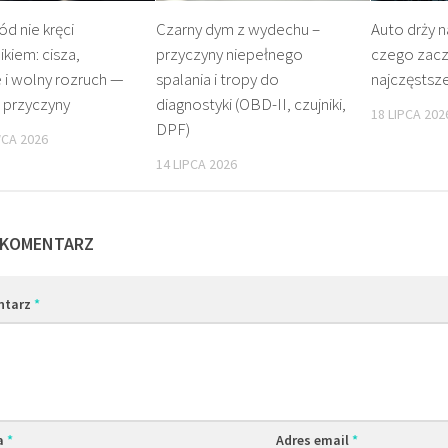
d nie kręci
Czarny dym z wydechu –
Auto drży n
ikiem: cisza,
przyczyny niepełnego
czego zacz
ie i wolny rozruch —
spalania i tropy do
najczęstsz
 przyczyny
diagnostyki (OBD-II, czujniki,
18 LIPCA 202
DPF)
CA 2026
14 LIPCA 2026
 KOMENTARZ
ntarz
*
a
*
Adres email
*