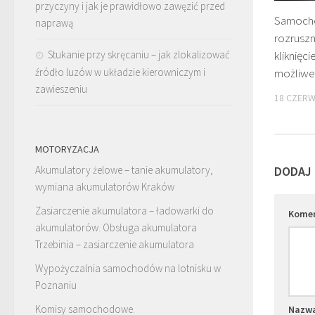
przyczyny i jak je prawidłowo zawęzić przed
Samochó
naprawą
rozruszn
Stukanie przy skręcaniu – jak zlokalizować
kliknięc
źródło luzów w układzie kierowniczym i
możliwe
zawieszeniu
18 CZERW
MOTORYZACJA
Akumulatory żelowe – tanie akumulatory,
DODAJ
wymiana akumulatorów Kraków
Zasiarczenie akumulatora – ładowarki do
Kome
akumulatorów. Obsługa akumulatora
Trzebinia – zasiarczenie akumulatora
Wypożyczalnia samochodów na lotnisku w
Poznaniu
Komisy samochodowe.
Nazw