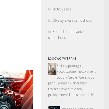
Motoryzacja
Objawy awarii samochodu
Rozruch i odpalanie
samochodu
LOSOWO WYBRANE
Zmiany pomagają
Nowoczesne mieszkanie to
coś dla Ciebie. Wiele osób
próbuje zmienić charakter,
uzyskać więcej miejsca,
praktyczność i funkcjonalność
…
Samochód kopci przy