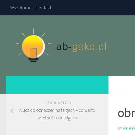
Współpraca i kontakt
PREVIOUS STORY
obr
Klucz do oznaczeń na felgach – co warto
wiedzieć o alufelgach
BY
AB-GE