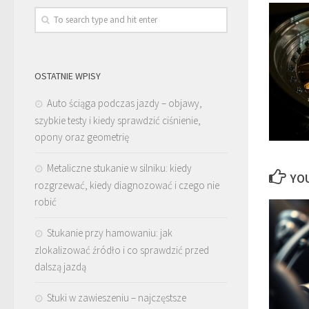
OSTATNIE WPISY
Auto ściąga podczas jazdy – objawy,
szybkie testy i kiedy sprawdzić ciśnienie,
opony oraz geometrię
Metaliczne stukanie w silniku: kiedy
YOU
rozgrzewać, kiedy diagnozować i czego nie
robić
Stukanie przy hamowaniu: jak
zlokalizować źródło i co sprawdzić przed
dalszą jazdą
Stuki w zawieszeniu – najczęstsze