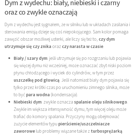
Dym z wydechu: biały, niebieski i czarny
oraz co zwykle oznaczają
Dym z wydechu jest sygnałem, że w silniku lub w układach zasilania i
sterowania emisją dzieje się coś niepokojącego. Sam kolor pomaga
zawęzić obszar możliwej usterki, ale liczy się też to,
czy dym
utrzymuje się czy znika
oraz
czy narasta w czasie
.
Biały / szary dym
: jeśli utrzymuje się po rozgrzaniu lub pojawia
się więcej dymu niż wcześniej, może oznaczać zbyt niski poziom
płynu chłodzącego i wyciek do cylindrów, w tym przez
uszczelkę pod głowicą
. Jeśli natomiast biały dym pojawia się
tylko przez krótki czas po uruchomieniu zimnego silnika, może
to być
para wodna
(kondensacja).
Niebieski dym
: zwykle oznacza
spalanie oleju silnikowego
.
Zwykle im większa intensywność dymu, tym więcej oleju może
trafiać do komory spalania. Przyczyny mogą obejmować
zużycie elementów typu
pierścienie/uszczelniacze
zaworowe
lub problemy wiązane także z
turbosprężarką
.