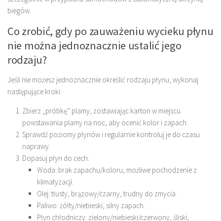
biegów.
Co zrobić, gdy po zauważeniu wycieku płynu
nie można jednoznacznie ustalić jego
rodzaju?
Jeśli nie możesz jednoznacznie określić rodzaju płynu, wykonaj
następujące kroki:
Zbierz „próbkę” plamy, zostawiając karton w miejscu
powstawania plamy na noc, aby ocenić kolor i zapach.
Sprawdź poziomy płynów i regularnie kontroluj je do czasu
naprawy.
Dopasuj płyn do cech:
Woda: brak zapachu/koloru, możliwe pochodzenie z
klimatyzacji.
Olej: tłusty, brązowy/czarny, trudny do zmycia.
Paliwo: żółty/niebieski, silny zapach.
Płyn chłodniczy: zielony/niebieski/czerwony, śliski,