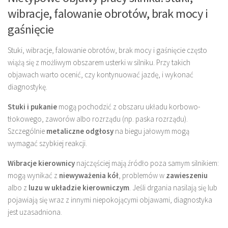
wibracje, falowanie obrotów, brak mocy i
gaśnięcie
Stuki, wibracje, falowanie obrotów, brak mocy i gaśnięcie często
wiążą się z możliwym obszarem usterki w silniku. Przy takich
objawach warto ocenić, czy kontynuować jazdę, i wykonać
diagnostykę.
Stuki i pukanie
mogą pochodzić z obszaru układu korbowo-
tłokowego, zaworów albo rozrządu (np. paska rozrządu).
Szczególnie
metaliczne odgłosy
na biegu jałowym mogą
wymagać szybkiej reakcji.
Wibracje kierownicy
najczęściej mają źródło poza samym silnikiem:
mogą wynikać z
niewyważenia kół
, problemów w
zawieszeniu
albo z
luzu w układzie kierowniczym
. Jeśli drgania nasilają się lub
pojawiają się wraz z innymi niepokojącymi objawami, diagnostyka
jest uzasadniona.