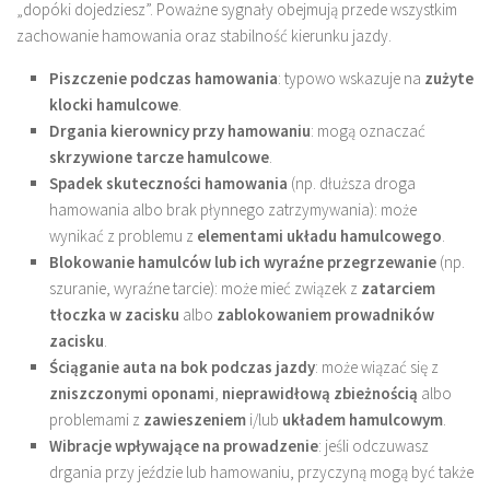
„dopóki dojedziesz”. Poważne sygnały obejmują przede wszystkim
zachowanie hamowania oraz stabilność kierunku jazdy.
Piszczenie podczas hamowania
: typowo wskazuje na
zużyte
klocki hamulcowe
.
Drgania kierownicy przy hamowaniu
: mogą oznaczać
skrzywione tarcze hamulcowe
.
Spadek skuteczności hamowania
(np. dłuższa droga
hamowania albo brak płynnego zatrzymywania): może
wynikać z problemu z
elementami układu hamulcowego
.
Blokowanie hamulców lub ich wyraźne przegrzewanie
(np.
szuranie, wyraźne tarcie): może mieć związek z
zatarciem
tłoczka w zacisku
albo
zablokowaniem prowadników
zacisku
.
Ściąganie auta na bok podczas jazdy
: może wiązać się z
zniszczonymi oponami
,
nieprawidłową zbieżnością
albo
problemami z
zawieszeniem
i/lub
układem hamulcowym
.
Wibracje wpływające na prowadzenie
: jeśli odczuwasz
drgania przy jeździe lub hamowaniu, przyczyną mogą być także