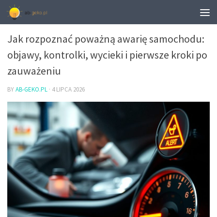
OBJAWY AWARII SAMOCHODU
Jak rozpoznać poważną awarię samochodu:
objawy, kontrolki, wycieki i pierwsze kroki po
zauważeniu
BY
AB-GEKO.PL
·
4 LIPCA 2026