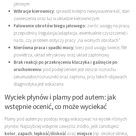
jałowym.
Wibracje kierownicy:
sprawdź kolejno niewyważenie kół, stan
zawieszenia oraz luz w układzie kierowniczym.
Falowanie obrotów biegu jałowego:
zwróć uwagę na pracę
przepustnicy (regulacja/adaptacja, ewentualnie czyszczenie) i
na to, czy problem dotyczy pracy „na wolnych obrotach”.
Nierówna praca i spadki mocy:
bierz pod uwagę świece, filtr
powietrza, układ wtryskowy oraz układ zapłonowy.
Brak reakcji po przekręceniu kluczyka i gaśnięcie po
uruchomieniu:
pod podejrzeniem jest obszar rozruchu
(akumulator/rozrusznik) oraz zapłonu; przy takich objawach
diagnostyka jest wskazana.
Wyciek płynów i plamy pod autem: jak
wstępnie ocenić, co może wyciekać
Plamy pod autem po postoju mogą wskazywać na wyciek różnych
płynów. Najszybciej wstępnie zawęzisz źródło, jeśli zanotujesz
kolor
,
zapach
,
lepkość/śliskość
oraz
miejsce
(np. okolice silnika,