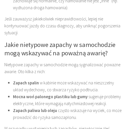
zachowuje się normalnie, czy hamowanie nie jest „inne” (np.
wydłużona droga hamowania).
Jeśli zauważysz jakiekolwiek nieprawidłowości, lepiej nie
kontynuować jazdy do czasu diagnozy, aby uniknąć pogorszenia
sytuacji.
Jakie nietypowe zapachy w samochodzie
mogą wskazywać na poważną awarię?
Nietypowe zapachy w samochodzie mogą sygnalizować poważne
awarie. Oto kilka z nich:
Zapach spalin
w kabinie może wskazywać na nieszczelny
układ wydechowy, co stwarza ryzyko podtrucia.
Mocna woń palonego plastiku lub gumy
sugeruje problemy
elektryczne, które wymagają natychmiastowej reakcji.
Zapach paliwa lub oleju
często wskazuje na wyciek, co może
prowadzić do ryzyka samozapłonu.
W przypadku wystąpienia tych zapachów, niezwłocznie zleć