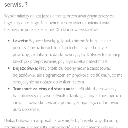
serwisu?
Wybór między dalszą jazdą a transportem awaryjnym zależy od
tego, czy auto zagraża innym oraz czy usterka uniemożliwia
bezpieczne przemieszczanie. Oto kluczowe wskazówki:
Laweta:
Wybierz lawetę, gdy auto nie może bezpiecznie
poruszać się na kołach lub stan techniczny jest na tyle
poważny, że dalsza jazda stanowi ryzyko. Dotyczy to sytuacji
takich jak przegrzewanie, gdy płyn ucieka natychmiast.
Dojazdówka:
Przy przebiciu opony można zastosować
dojazdówkę, ale z ograniczeniem prędkości do 80 km/h, co ma
sens jedynie na dojazd do wulkanizatora.
Transport zależny od stanu auta:
Jeśli układ kierowniczy i
hamulcowy są sprawne, światła działają, a pojazd nie zagraża
innym, można skorzystać z pomocy znajomego i odholować
auto do serwisu.
Unikaj holowania w sposób, który może być ryzykowny dla auta,
szczególnie w przypadku samochodów z automatyczną skrzynią