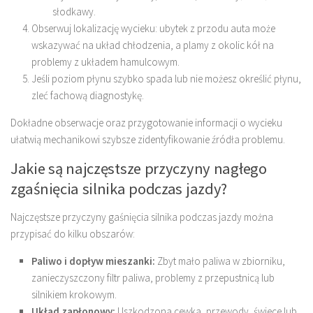
słodkawy.
Obserwuj lokalizację wycieku: ubytek z przodu auta może
wskazywać na układ chłodzenia, a plamy z okolic kół na
problemy z układem hamulcowym.
Jeśli poziom płynu szybko spada lub nie możesz określić płynu,
zleć fachową diagnostykę.
Dokładne obserwacje oraz przygotowanie informacji o wycieku
ułatwią mechanikowi szybsze zidentyfikowanie źródła problemu.
Jakie są najczęstsze przyczyny nagłego
zgaśnięcia silnika podczas jazdy?
Najczęstsze przyczyny gaśnięcia silnika podczas jazdy można
przypisać do kilku obszarów:
Paliwo i dopływ mieszanki:
Zbyt mało paliwa w zbiorniku,
zanieczyszczony filtr paliwa, problemy z przepustnicą lub
silnikiem krokowym.
Układ zapłonowy:
Uszkodzona cewka, przewody, świece lub