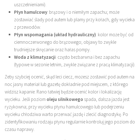
uszczelnieniami).
Płyn hamulcowy
: brązowy i o niemiłym zapachu; może
zostawiać ślady pod autem lub plamy przy kołach, gdy wycieka
z przewodów.
Płyn wspomagania (układ hydrauliczny)
: kolor może być od
ciemnoczerwonego do brązowego; objawy to zwykle
trudniejsze skręcanie oraz hałas pompy.
Woda z klimatyzacji
: często bezbarwna i bez zapachu
(typowe w sezonie letnim, zwykle związane z pracą klimatyzacji).
Żeby szybciej ocenić, skąd leci ciecz, możesz zostawić pod autem na
noc jasny materiał lub gazetę dokładnie pod miejscem, z którego
widzisz kapanie. Rano łatwiej będzie ocenić kolor i lokalizację
wycieku. Jeśli poziom
oleju silnikowego
spada, dalsza jazda jest
ryzykowna; przy wycieku płynu hamulcowego lub podejrzeniu
wycieku chłodziwa warto przerwać jazdę i zlecić diagnostykę. Po
zidentyfikowaniu rodzaju płynu regularnie kontroluj jego poziom do
czasu naprawy.