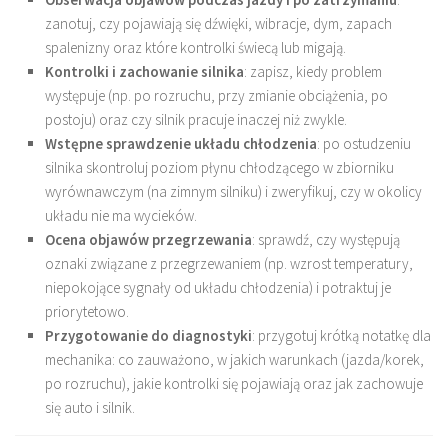
zanotuj, czy pojawiają się dźwięki, wibracje, dym, zapach
spalenizny oraz które kontrolki świecą lub migają.
Kontrolki i zachowanie silnika
: zapisz, kiedy problem
występuje (np. po rozruchu, przy zmianie obciążenia, po
postoju) oraz czy silnik pracuje inaczej niż zwykle.
Wstępne sprawdzenie układu chłodzenia
: po ostudzeniu
silnika skontroluj poziom płynu chłodzącego w zbiorniku
wyrównawczym (na zimnym silniku) i zweryfikuj, czy w okolicy
układu nie ma wycieków.
Ocena objawów przegrzewania
: sprawdź, czy występują
oznaki związane z przegrzewaniem (np. wzrost temperatury,
niepokojące sygnały od układu chłodzenia) i potraktuj je
priorytetowo.
Przygotowanie do diagnostyki
: przygotuj krótką notatkę dla
mechanika: co zauważono, w jakich warunkach (jazda/korek,
po rozruchu), jakie kontrolki się pojawiają oraz jak zachowuje
się auto i silnik.