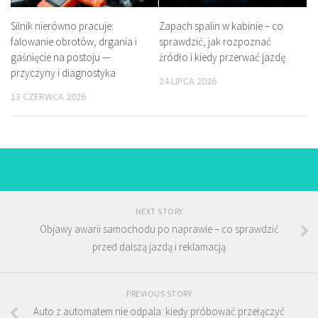
Silnik nierówno pracuje:
Zapach spalin w kabinie – co
falowanie obrotów, drgania i
sprawdzić, jak rozpoznać
gaśnięcie na postoju —
źródło i kiedy przerwać jazdę
przyczyny i diagnostyka
24 LIPCA 2026
13 CZERWCA 2026
NEXT STORY
Objawy awarii samochodu po naprawie – co sprawdzić
przed dalszą jazdą i reklamacją
PREVIOUS STORY
Auto z automatem nie odpala: kiedy próbować przełączyć