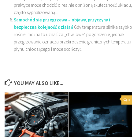
praktyce może chodzić o realnie obniżoną skuteczność układu,
często sygnalizowaną...
Samochód się przegrzewa – objawy, przyczyny i
bezpieczna kolejność działań
Gdy temperatura silnika szybko
rośnie, można to uznać za „chwilowe” pogorszenie, jednak
przegrzewanie oznacza przekroczenie granicznych temperatur
płynu chłodzącego i może skończyć...
YOU MAY ALSO LIKE...
0