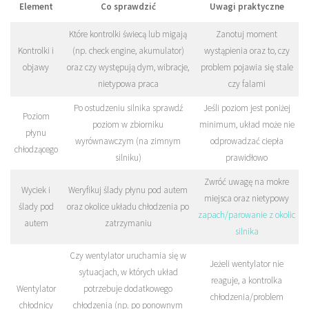
Element
Co sprawdzić
Uwagi praktyczne
Które kontrolki świecą lub migają
Zanotuj moment
Kontrolki i
(np. check engine, akumulator)
wystąpienia oraz to, czy
objawy
oraz czy występują dym, wibracje,
problem pojawia się stale
nietypowa praca
czy falami
Po ostudzeniu silnika sprawdź
Jeśli poziom jest poniżej
Poziom
poziom w zbiorniku
minimum, układ może nie
płynu
wyrównawczym (na zimnym
odprowadzać ciepła
chłodzącego
silniku)
prawidłowo
Zwróć uwagę na mokre
Wyciek i
Weryfikuj ślady płynu pod autem
miejsca oraz nietypowy
ślady pod
oraz okolice układu chłodzenia po
zapach/parowanie z okolic
autem
zatrzymaniu
silnika
Czy wentylator uruchamia się w
Jeżeli wentylator nie
sytuacjach, w których układ
reaguje, a kontrolka
Wentylator
potrzebuje dodatkowego
chłodzenia/problem
chłodnicy
chłodzenia (np. po ponownym