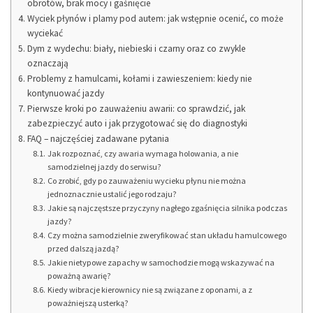
obrotów, brak mocy i gaśnięcie
Wyciek płynów i plamy pod autem: jak wstępnie ocenić, co może
wyciekać
Dym z wydechu: biały, niebieski i czarny oraz co zwykle
oznaczają
Problemy z hamulcami, kołami i zawieszeniem: kiedy nie
kontynuować jazdy
Pierwsze kroki po zauważeniu awarii: co sprawdzić, jak
zabezpieczyć auto i jak przygotować się do diagnostyki
FAQ – najczęściej zadawane pytania
Jak rozpoznać, czy awaria wymaga holowania, a nie
samodzielnej jazdy do serwisu?
Co zrobić, gdy po zauważeniu wycieku płynu nie można
jednoznacznie ustalić jego rodzaju?
Jakie są najczęstsze przyczyny nagłego zgaśnięcia silnika podczas
jazdy?
Czy można samodzielnie zweryfikować stan układu hamulcowego
przed dalszą jazdą?
Jakie nietypowe zapachy w samochodzie mogą wskazywać na
poważną awarię?
Kiedy wibracje kierownicy nie są związane z oponami, a z
poważniejszą usterką?