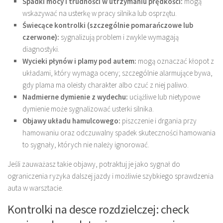
Spadki mocy i trudności w utrzymaniu prędkości:
mogą
wskazywać na usterkę w pracy silnika lub osprzętu.
Świecące kontrolki (szczególnie pomarańczowe lub
czerwone):
sygnalizują problem i zwykle wymagają
diagnostyki.
Wycieki płynów i plamy pod autem:
mogą oznaczać kłopot z
układami, który wymaga oceny; szczególnie alarmujące bywa,
gdy plama ma oleisty charakter albo czuć z niej paliwo.
Nadmierne dymienie z wydechu:
uciążliwe lub nietypowe
dymienie może sygnalizować usterki silnika.
Objawy układu hamulcowego:
piszczenie i drgania przy
hamowaniu oraz odczuwalny spadek skuteczności hamowania
to sygnały, których nie należy ignorować.
Jeśli zauważasz takie objawy, potraktuj je jako sygnał do
ograniczenia ryzyka dalszej jazdy i możliwie szybkiego sprawdzenia
auta w warsztacie.
Kontrolki na desce rozdzielczej: check