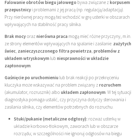
Falowanie obrotów biegu jałowego
bywa związane z
korpusem
przepustnicy
i problemami z jej pracą (np. regulacją/adaptacją).
Przy nierównej pracy mogą też wchodzić w grę usterki w obszarach
wpływających na stabilność pracy silnika.
Brak mocy
oraz
nierówna praca
mogą mieć różne przyczyny, m.in.
ze strony elementów wpływających na spalanie i zasilanie:
zużytych
świec
,
zanieczyszczonego filtra powietrza
,
problemów z
układem wtryskowym
lub
niesprawności w układzie
zapłonowym
.
Gaśnięcie po uruchomieniu
lub brak reakcji po przekręceniu
kluczyka może wskazywać na problem związany z
rozruchem
(akumulator, rozrusznik) albo
układem zapłonowym
. W tej sytuacji
diagnostyka pomaga ustalić, czy przyczyna dotyczy sterowania i
zasilania silnika, czy elementów potrzebnych do rozruchu.
Stuki/pukanie (metaliczne odgłosy):
rozważ usterkę w
układzie korbowo-tłokowym, zaworach lub w obszarze
rozrządu; w szczególności nie ignoruj odgłosów na biegu