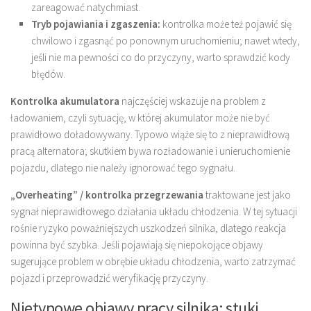
zareagować natychmiast.
Tryb pojawiania i zgaszenia:
kontrolka może też pojawić się
chwilowo i zgasnąć po ponownym uruchomieniu; nawet wtedy,
jeśli nie ma pewności co do przyczyny, warto sprawdzić kody
błędów.
Kontrolka akumulatora
najczęściej wskazuje na problem z
ładowaniem, czyli sytuację, w której akumulator może nie być
prawidłowo doładowywany. Typowo wiąże się to z nieprawidłową
pracą alternatora; skutkiem bywa rozładowanie i unieruchomienie
pojazdu, dlatego nie należy ignorować tego sygnału.
„Overheating” / kontrolka przegrzewania
traktowane jest jako
sygnał nieprawidłowego działania układu chłodzenia. W tej sytuacji
rośnie ryzyko poważniejszych uszkodzeń silnika, dlatego reakcja
powinna być szybka. Jeśli pojawiają się niepokojące objawy
sugerujące problem w obrębie układu chłodzenia, warto zatrzymać
pojazd i przeprowadzić weryfikację przyczyny.
Nietypowe objawy pracy silnika: stuki,