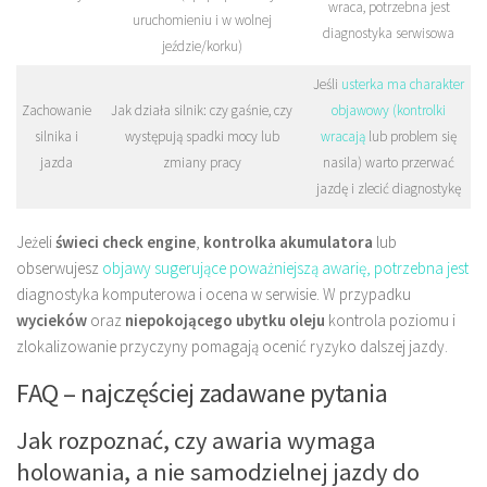
wraca, potrzebna jest
uruchomieniu i w wolnej
diagnostyka serwisowa
jeździe/korku)
Jeśli
usterka ma charakter
Zachowanie
Jak działa silnik: czy gaśnie, czy
objawowy (kontrolki
silnika i
występują spadki mocy lub
wracają
lub problem się
jazda
zmiany pracy
nasila) warto przerwać
jazdę i zlecić diagnostykę
Jeżeli
świeci check engine
,
kontrolka akumulatora
lub
obserwujesz
objawy sugerujące poważniejszą awarię, potrzebna jest
diagnostyka komputerowa i ocena w serwisie. W przypadku
wycieków
oraz
niepokojącego ubytku oleju
kontrola poziomu i
zlokalizowanie przyczyny pomagają ocenić ryzyko dalszej jazdy.
FAQ – najczęściej zadawane pytania
Jak rozpoznać, czy awaria wymaga
holowania, a nie samodzielnej jazdy do