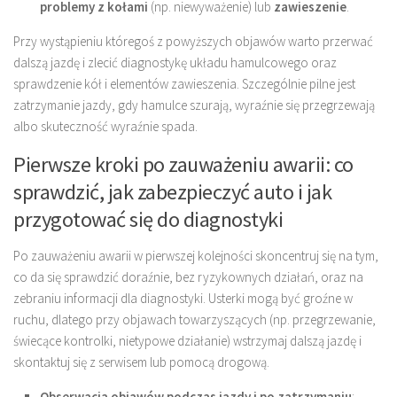
problemy z kołami
(np. niewyważenie) lub
zawieszenie
.
Przy wystąpieniu któregoś z powyższych objawów warto przerwać
dalszą jazdę i zlecić diagnostykę układu hamulcowego oraz
sprawdzenie kół i elementów zawieszenia. Szczególnie pilne jest
zatrzymanie jazdy, gdy hamulce szurają, wyraźnie się przegrzewają
albo skuteczność wyraźnie spada.
Pierwsze kroki po zauważeniu awarii: co
sprawdzić, jak zabezpieczyć auto i jak
przygotować się do diagnostyki
Po zauważeniu awarii w pierwszej kolejności skoncentruj się na tym,
co da się sprawdzić doraźnie, bez ryzykownych działań, oraz na
zebraniu informacji dla diagnostyki. Usterki mogą być groźne w
ruchu, dlatego przy objawach towarzyszących (np. przegrzewanie,
świecące kontrolki, nietypowe działanie) wstrzymaj dalszą jazdę i
skontaktuj się z serwisem lub pomocą drogową.
Obserwacja objawów podczas jazdy i po zatrzymaniu
: