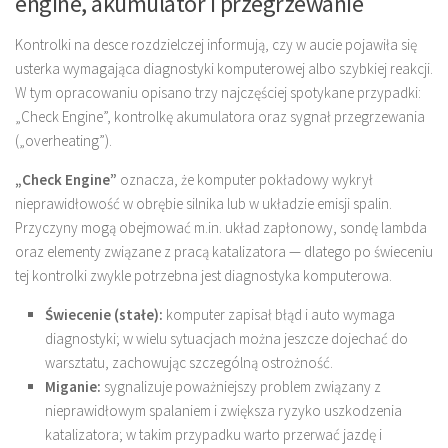
engine, akumulator i przegrzewanie
Kontrolki na desce rozdzielczej informują, czy w aucie pojawiła się
usterka wymagająca diagnostyki komputerowej albo szybkiej reakcji.
W tym opracowaniu opisano trzy najczęściej spotykane przypadki:
„Check Engine”, kontrolkę akumulatora oraz sygnał przegrzewania
(„overheating”).
„Check Engine”
oznacza, że komputer pokładowy wykrył
nieprawidłowość w obrębie silnika lub w układzie emisji spalin.
Przyczyny mogą obejmować m.in. układ zapłonowy, sondę lambda
oraz elementy związane z pracą katalizatora — dlatego po świeceniu
tej kontrolki zwykle potrzebna jest diagnostyka komputerowa.
Świecenie (stałe):
komputer zapisał błąd i auto wymaga
diagnostyki; w wielu sytuacjach można jeszcze dojechać do
warsztatu, zachowując szczególną ostrożność.
Miganie:
sygnalizuje poważniejszy problem związany z
nieprawidłowym spalaniem i zwiększa ryzyko uszkodzenia
katalizatora; w takim przypadku warto przerwać jazdę i