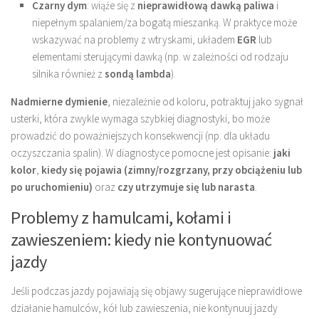
Czarny dym
: wiąże się z
nieprawidłową dawką paliwa
i
niepełnym spalaniem/za bogatą mieszanką. W praktyce może
wskazywać na problemy z wtryskami, układem
EGR
lub
elementami sterującymi dawką (np. w zależności od rodzaju
silnika również z
sondą lambda
).
Nadmierne dymienie
, niezależnie od koloru, potraktuj jako sygnał
usterki, która zwykle wymaga szybkiej diagnostyki, bo może
prowadzić do poważniejszych konsekwencji (np. dla układu
oczyszczania spalin). W diagnostyce pomocne jest opisanie:
jaki
kolor
,
kiedy się pojawia (zimny/rozgrzany, przy obciążeniu lub
po uruchomieniu)
oraz
czy utrzymuje się lub narasta
.
Problemy z hamulcami, kołami i
zawieszeniem: kiedy nie kontynuować
jazdy
Jeśli podczas jazdy pojawiają się objawy sugerujące nieprawidłowe
działanie hamulców, kół lub zawieszenia, nie kontynuuj jazdy