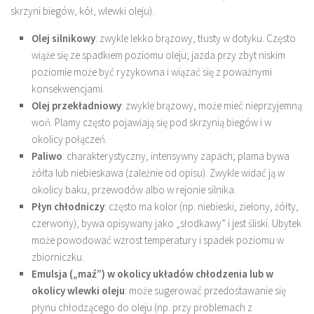
skrzyni biegów, kół, wlewki oleju).
Olej silnikowy
: zwykle lekko brązowy, tłusty w dotyku. Często
wiąże się ze spadkiem poziomu oleju; jazda przy zbyt niskim
poziomie może być ryzykowna i wiązać się z poważnymi
konsekwencjami.
Olej przekładniowy
: zwykle brązowy, może mieć nieprzyjemną
woń. Plamy często pojawiają się pod skrzynią biegów i w
okolicy połączeń.
Paliwo
: charakterystyczny, intensywny zapach; plama bywa
żółta lub niebieskawa (zależnie od opisu). Zwykle widać ją w
okolicy baku, przewodów albo w rejonie silnika.
Płyn chłodniczy
: często ma kolor (np. niebieski, zielony, żółty,
czerwony), bywa opisywany jako „słodkawy” i jest śliski. Ubytek
może powodować wzrost temperatury i spadek poziomu w
zbiorniczku.
Emulsja („maź”) w okolicy układów chłodzenia lub w
okolicy wlewki oleju
: może sugerować przedostawanie się
płynu chłodzącego do oleju (np. przy problemach z