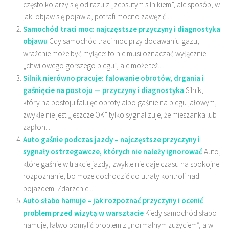
często kojarzy się od razu z „zepsutym silnikiem”, ale sposób, w
jaki objaw się pojawia, potrafi mocno zawęzić...
Samochód traci moc: najczęstsze przyczyny i diagnostyka
objawu
Gdy samochód traci moc przy dodawaniu gazu,
wrażenie może być mylące: to nie musi oznaczać wyłącznie
„chwilowego gorszego biegu”, ale może też...
Silnik nierówno pracuje: falowanie obrotów, drgania i
gaśnięcie na postoju — przyczyny i diagnostyka
Silnik,
który na postoju falujęc obroty albo gaśnie na biegu jałowym,
zwykle nie jest „jeszcze OK” tylko sygnalizuje, że mieszanka lub
zapłon...
Auto gaśnie podczas jazdy – najczęstsze przyczyny i
sygnały ostrzegawcze, których nie należy ignorować
Auto,
które gaśnie w trakcie jazdy, zwykle nie daje czasu na spokojne
rozpoznanie, bo może dochodzić do utraty kontroli nad
pojazdem. Zdarzenie...
Auto słabo hamuje – jak rozpoznać przyczyny i ocenić
problem przed wizytą w warsztacie
Kiedy samochód słabo
hamuje, łatwo pomylić problem z „normalnym zużyciem”, a w