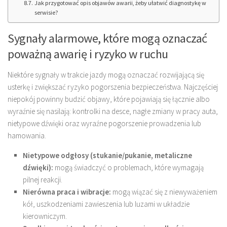
Jak przygotować opis objawów awarii, żeby ułatwić diagnostykę w
serwisie?
Sygnały alarmowe, które mogą oznaczać
poważną awarię i ryzyko w ruchu
Niektóre sygnały w trakcie jazdy mogą oznaczać rozwijającą się
usterkę i zwiększać ryzyko pogorszenia bezpieczeństwa. Najczęściej
niepokój powinny budzić objawy, które pojawiają się łącznie albo
wyraźnie się nasilają: kontrolki na desce, nagłe zmiany w pracy auta,
nietypowe dźwięki oraz wyraźne pogorszenie prowadzenia lub
hamowania.
Nietypowe odgłosy (stukanie/pukanie, metaliczne
dźwięki):
mogą świadczyć o problemach, które wymagają
pilnej reakcji.
Nierówna praca i wibracje:
mogą wiązać się z niewyważeniem
kół, uszkodzeniami zawieszenia lub luzami w układzie
kierowniczym.