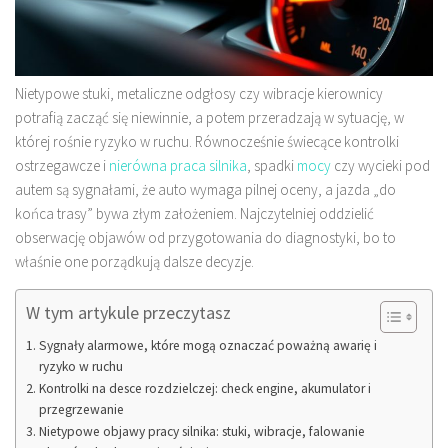
Nietypowe stuki, metaliczne odgłosy czy wibracje kierownicy
potrafią zacząć się niewinnie, a potem przeradzają w sytuację, w
której rośnie ryzyko w ruchu. Równocześnie świecące kontrolki
ostrzegawcze i
nierówna praca silnika
, spadki
mocy
czy wycieki pod
autem są sygnałami, że auto wymaga pilnej oceny, a jazda „do
końca trasy” bywa złym założeniem. Najczytelniej oddzielić
obserwację objawów od przygotowania do diagnostyki, bo to
właśnie one porządkują dalsze decyzje.
W tym artykule przeczytasz
Sygnały alarmowe, które mogą oznaczać poważną awarię i
ryzyko w ruchu
Kontrolki na desce rozdzielczej: check engine, akumulator i
przegrzewanie
Nietypowe objawy pracy silnika: stuki, wibracje, falowanie