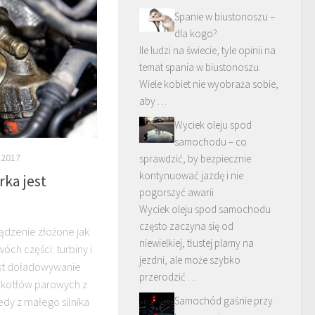
Spanie w biustonoszu –
dla kogo?
Ile ludzi na świecie, tyle opinii na
temat spania w biustonoszu.
Wiele kobiet nie wyobraża sobie,
aby …
Wyciek oleju spod
samochodu – co
 2017
sprawdzić, by bezpiecznie
kontynuować jazdę i nie
rka jest
pogorszyć awarii
Wyciek oleju spod samochodu
często zaczyna się od
ządzenie złożone jak
niewielkiej, tłustej plamy na
ch części: turbiny i
jezdni, ale może szybko
jest doładowywanie
przerodzić …
z kotłów parowych z
Samochód gaśnie przy
edy z małego silnika