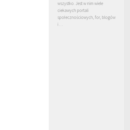
wszystko. Jest w nim wiele
ciekawych portali
społecznościowych, for, blogów
i …