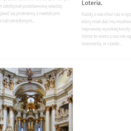
Loteria.
on zdobywał podstawową wiedzę
awić się problemy z niektórymi
Każdy z nas choć raz w życi
 lub określonym...
który miał dać mu możliw
naprawdę wysokiej kwoty 
mimo to wielu z nas nie og
losowania, w czasie...