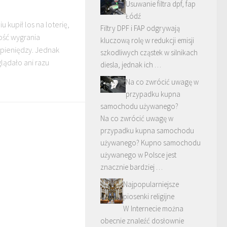
Usuwanie filtra dpf, fap
Łódź
u kupił los na loterię,
Filtry DPF i FAP odgrywają
ość wygrania
kluczową rolę w redukcji emisji
pieniędzy. Jednak
szkodliwych cząstek w silnikach
lądało ani razu
diesla, jednak ich …
Na co zwrócić uwagę w
przypadku kupna
samochodu używanego?
Na co zwrócić uwagę w
przypadku kupna samochodu
używanego? Kupno samochodu
używanego w Polsce jest
znacznie bardziej …
Najpopularniejsze
piosenki religijne
W Internecie można
obecnie znaleźć dosłownie