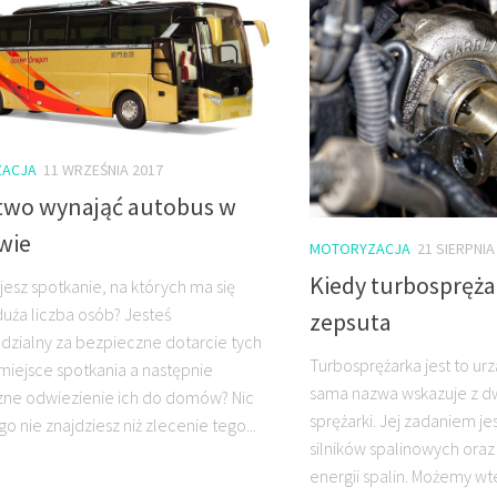
ACJA
11 WRZEŚNIA 2017
atwo wynająć autobus w
wie
MOTORYZACJA
21 SIERPNIA
Kiedy turbospręża
jesz spotkanie, na których ma się
duża liczba osób? Jesteś
zepsuta
zialny za bezpieczne dotarcie tych
Turbosprężarka jest to ur
miejsce spotkania a następnie
sama nazwa wskazuje z dwó
ne odwiezienie ich do domów? Nic
sprężarki. Jej zadaniem 
o nie znajdziesz niż zlecenie tego...
silników spalinowych ora
energii spalin. Możemy wt