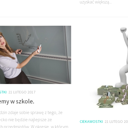
uzyskać większą...
STKI
21 LUTEGO 2017
emy w szkole.
dzin zdaje sobie sprawę z tego, że
ecko nie będzie najlepsze ze
CIEKAWOSTKI
21 LUTEGO 20
ch przedmiotów. W okresie, w którym