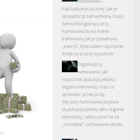
hamowaniu –
najczęstsze przyczyny i jak je
sprawdzić przed wymianą części
Samochód gasnący przy
hamowaniu bywa mylnie
traktowany jak przypadkowy
„kaprys”, tymczasem najczęściej
dzieje się to przy wyraźnym …
Drgania przy
hamowaniu: jak
rozpoznać pulsację pedału i
drgania kierownicy oraz co
sprawdzić przed jazdą
Gdy przy hamowaniu pojawia
się pulsacja pedału albo drgania
kierownicy, łatwo uznać to za
„normalne” zachowanie układu,
…
17