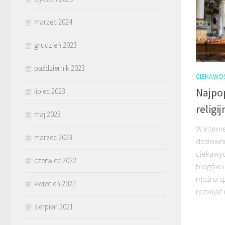
marzec 2024
grudzień 2023
październik 2023
CIEKAWO
Najpop
lipiec 2023
religi
maj 2023
W Intern
marzec 2023
dosłowni
ciekawyc
czerwiec 2022
blogów i
można sp
kwiecień 2022
rozwijać 
sierpień 2021