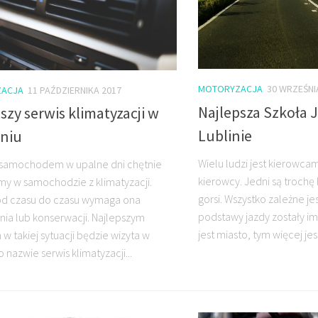
MOTORYZACJA
30 WRZEŚNI
ACJA
11 PAŹDZIERNIKA 2017
Najlepsza Szkoła 
szy serwis klimatyzacji w
Lublinie
niu
Wielu ludzi jest kierowcam
 samochodem w upalne dni chętnie
kierowcy. Jedni są trochę 
my w samochodzie z klimatyzacji.
gorsi. Wszystko zależne je
od czasu do czasu wymaga ona
podstawy jazdy zostały i
nia lub konserwacji. Najlepszym
jest miasto, tym więcej jest
w takiej sytuacji będzie wizyta w
 nazwie serwis klimatyzacji...