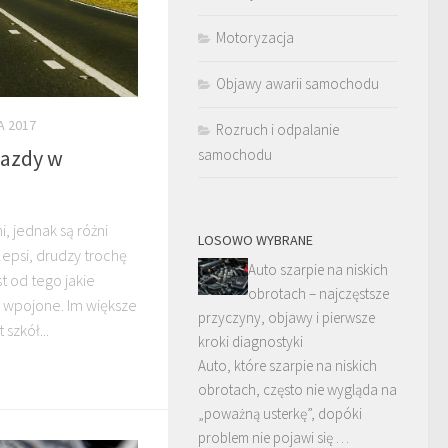
Motoryzacja
Objawy awarii samochodu
A 2017
Rozruch i odpalanie
Jazdy w
samochodu
i, jednak są różni
LOSOWO WYBRANE
lepsi, drudzy trochę
Auto szarpie na niskich
st od tego jakie
obrotach – najczęstsze
m wpojone. Im większe
przyczyny, objawy i pierwsze
 szkół...
kroki diagnostyki
Auto, które szarpie na niskich
obrotach, często nie wygląda na
„poważną usterkę”, dopóki
problem nie pojawi się …