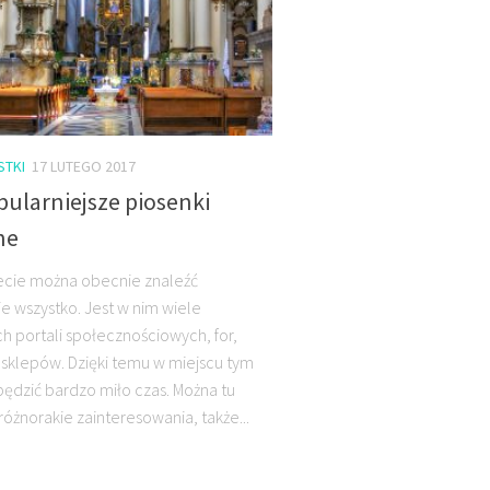
STKI
17 LUTEGO 2017
ularniejsze piosenki
jne
ecie można obecnie znaleźć
e wszystko. Jest w nim wiele
h portali społecznościowych, for,
 sklepów. Dzięki temu w miejscu tym
ędzić bardzo miło czas. Można tu
różnorakie zainteresowania, także...