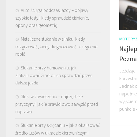
Auto ściąga podczas jazdy – objawy,
szybkie testy i kiedy sprawdzić ciśnienie,
opony oraz geometrię
MOTORYZ
Metaliczne stukanie w silniku: kiedy
rozgrzewać, kiedy diagnozować i czego nie
Najlep
robić
Pozna
Stukanie przy hamowaniu: jak
Jeżdżąc
zlokalizować źródło i co sprawdzić przed
korzysta
dalszą jazdą
Jednak 
napełnie
Stuki w zawieszeniu – najczęstsze
wyjściem 
przyczyny i jak je prawidłowo zawęzić przed
punkcie o
naprawą
Stukanie przy skręcaniu – jak zlokalizować
źródło luzów w układzie kierowniczym i