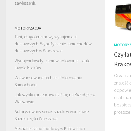
zawieszeniu
MOTORYZACJA
Tani, długoterminowy wynajem aut
dostawczych. Wypożyczenie samochodów
MOTORYZ
dostawczych w Warszawie
Czy ł
Wynajem lawety, zamów holowanie – auto
Krako
laweta Kraków
Organizu
Zaawansowane Techniki Polerowania
znaleźć 
Samochodu
odpowied
Jak szybko przeprowadzić się na Białołękę w
osób na 
Warszawie
bezpiecz
Autoryzowany serwis suzuki w warszawie.
prostszeg
Suzuki części Warszawa
Mechanik samochodowy w Katowicach