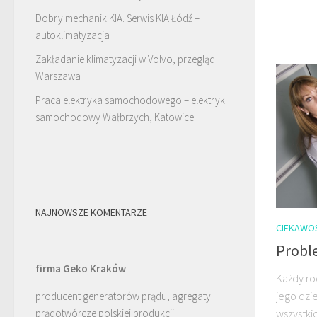
Dobry mechanik KIA. Serwis KIA Łódź –
autoklimatyzacja
Zakładanie klimatyzacji w Volvo, przegląd
Warszawa
Praca elektryka samochodowego – elektryk
samochodowy Wałbrzych, Katowice
NAJNOWSZE KOMENTARZE
CIEKAWO
Probl
firma Geko Kraków
Każdy ro
jego dzi
producent generatorów prądu, agregaty
wszystki
prądotwórcze polskiej produkcji