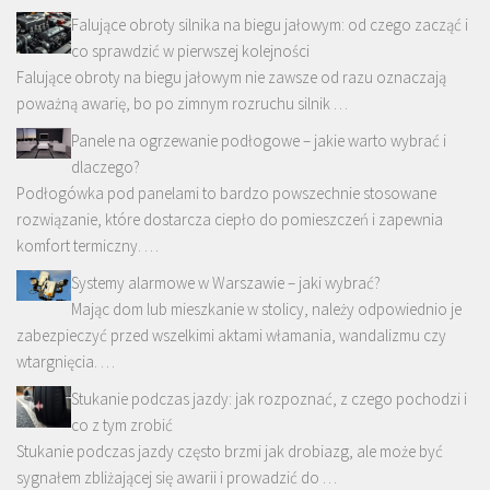
Falujące obroty silnika na biegu jałowym: od czego zacząć i
co sprawdzić w pierwszej kolejności
Falujące obroty na biegu jałowym nie zawsze od razu oznaczają
poważną awarię, bo po zimnym rozruchu silnik …
Panele na ogrzewanie podłogowe – jakie warto wybrać i
dlaczego?
Podłogówka pod panelami to bardzo powszechnie stosowane
rozwiązanie, które dostarcza ciepło do pomieszczeń i zapewnia
komfort termiczny. …
Systemy alarmowe w Warszawie – jaki wybrać?
Mając dom lub mieszkanie w stolicy, należy odpowiednio je
zabezpieczyć przed wszelkimi aktami włamania, wandalizmu czy
wtargnięcia. …
Stukanie podczas jazdy: jak rozpoznać, z czego pochodzi i
co z tym zrobić
Stukanie podczas jazdy często brzmi jak drobiazg, ale może być
sygnałem zbliżającej się awarii i prowadzić do …