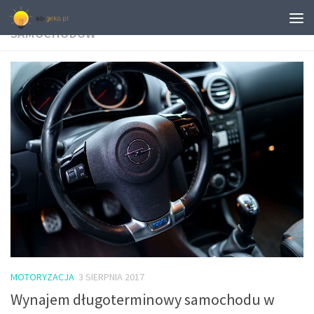
TAGGED:
DŁUGOTERMINOWE WYPOŻYCZENIE
SAMOCHODÓW
MOTORYZACJA
3 SIERPNIA 2017
Wynajem długoterminowy samochodu w