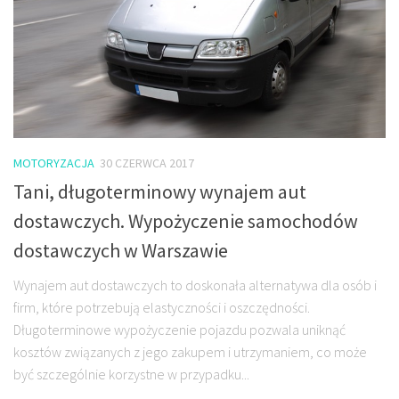
MOTORYZACJA
30 CZERWCA 2017
Tani, długoterminowy wynajem aut
dostawczych. Wypożyczenie samochodów
dostawczych w Warszawie
Wynajem aut dostawczych to doskonała alternatywa dla osób i
firm, które potrzebują elastyczności i oszczędności.
Długoterminowe wypożyczenie pojazdu pozwala uniknąć
kosztów związanych z jego zakupem i utrzymaniem, co może
być szczególnie korzystne w przypadku...