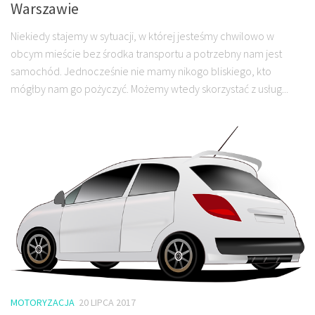
Warszawie
Niekiedy stajemy w sytuacji, w której jesteśmy chwilowo w
obcym mieście bez środka transportu a potrzebny nam jest
samochód. Jednocześnie nie mamy nikogo bliskiego, kto
mógłby nam go pożyczyć. Możemy wtedy skorzystać z usług...
MOTORYZACJA
20 LIPCA 2017