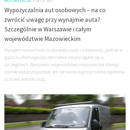
MOTORYZACJA
3 LIPCA 2017
Wypożyczalnia aut osobowych – na co
zwrócić uwagę przy wynajmie auta?
Szczególnie w Warszawie i całym
województwie Mazowieckim
Wynajem samochodu to dla wielu osób codzienność, jednak w
gąszczu ofert wypożyczalni łatwo można zgubić się w
szczegółach. Warszawa i województwo mazowieckie oferują
szeroki wybór pojazdów, ale nie każda wypożyczalnia zapewnia
uczciwe warunki oraz...