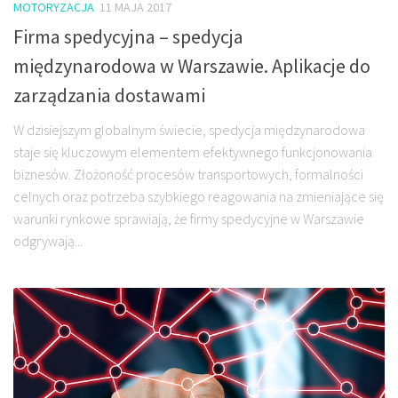
MOTORYZACJA
11 MAJA 2017
Firma spedycyjna – spedycja
międzynarodowa w Warszawie. Aplikacje do
zarządzania dostawami
W dzisiejszym globalnym świecie, spedycja międzynarodowa
staje się kluczowym elementem efektywnego funkcjonowania
biznesów. Złożoność procesów transportowych, formalności
celnych oraz potrzeba szybkiego reagowania na zmieniające się
warunki rynkowe sprawiają, że firmy spedycyjne w Warszawie
odgrywają...