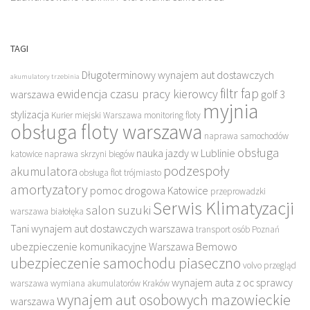
TAGI
Długoterminowy wynajem aut dostawczych
akumulatory trzebinia
filtr fap
ewidencja czasu pracy kierowcy
warszawa
golf 3
myjnia
stylizacja
Kurier miejski Warszawa
monitoring floty
obsługa floty warszawa
naprawa samochodów
obsługa
nauka jazdy w Lublinie
katowice
naprawa skrzyni biegów
podzespoły
akumulatora
obsługa flot trójmiasto
amortyzatory
pomoc drogowa Katowice
przeprowadzki
Serwis Klimatyzacji
salon suzuki
warszawa białołęka
Tani wynajem aut dostawczych warszawa
transport osób Poznań
ubezpieczenie komunikacyjne Warszawa Bemowo
ubezpieczenie samochodu piaseczno
volvo przegląd
wynajem auta z oc sprawcy
warszawa
wymiana akumulatorów Kraków
wynajem aut osobowych mazowieckie
warszawa