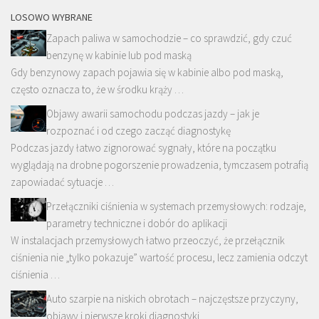
LOSOWO WYBRANE
Zapach paliwa w samochodzie – co sprawdzić, gdy czuć
benzynę w kabinie lub pod maską
Gdy benzynowy zapach pojawia się w kabinie albo pod maską,
często oznacza to, że w środku krąży …
Objawy awarii samochodu podczas jazdy – jak je
rozpoznać i od czego zacząć diagnostykę
Podczas jazdy łatwo zignorować sygnały, które na początku
wyglądają na drobne pogorszenie prowadzenia, tymczasem potrafią
zapowiadać sytuacje …
Przełączniki ciśnienia w systemach przemysłowych: rodzaje,
parametry techniczne i dobór do aplikacji
W instalacjach przemysłowych łatwo przeoczyć, że przełącznik
ciśnienia nie „tylko pokazuje” wartość procesu, lecz zamienia odczyt
ciśnienia …
Auto szarpie na niskich obrotach – najczęstsze przyczyny,
objawy i pierwsze kroki diagnostyki