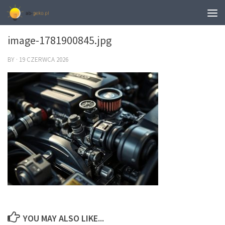
0
image-1781900845.jpg
BY
·
19 CZERWCA 2026
YOU MAY ALSO LIKE...