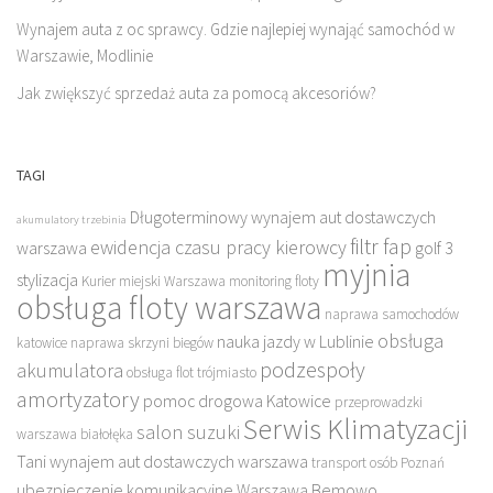
Wynajem auta z oc sprawcy. Gdzie najlepiej wynająć samochód w
Warszawie, Modlinie
Jak zwiększyć sprzedaż auta za pomocą akcesoriów?
TAGI
Długoterminowy wynajem aut dostawczych
akumulatory trzebinia
filtr fap
ewidencja czasu pracy kierowcy
warszawa
golf 3
myjnia
stylizacja
Kurier miejski Warszawa
monitoring floty
obsługa floty warszawa
naprawa samochodów
obsługa
nauka jazdy w Lublinie
katowice
naprawa skrzyni biegów
podzespoły
akumulatora
obsługa flot trójmiasto
amortyzatory
pomoc drogowa Katowice
przeprowadzki
Serwis Klimatyzacji
salon suzuki
warszawa białołęka
Tani wynajem aut dostawczych warszawa
transport osób Poznań
ubezpieczenie komunikacyjne Warszawa Bemowo