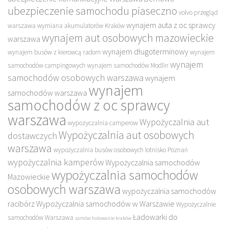
ubezpieczenie samochodu piaseczno
volvo przegląd
wynajem auta z oc sprawcy
warszawa
wymiana akumulatorów Kraków
wynajem aut osobowych mazowieckie
warszawa
wynajem długoterminowy
wynajem busów z kierowcą radom
wynajem
wynajem
samochodów campingowych
wynajem samochodów Modlin
samochodów osobowych warszawa
wynajem
wynajem
samochodów warszawa
samochodów z oc sprawcy
warszawa
Wypożyczalnia aut
wypozyczalnia camperow
Wypożyczalnia aut osobowych
dostawczych
warszawa
wypożyczalnia busów osobowych lotnisko Poznań
wypożyczalnia kamperów
Wypożyczalnia samochodów
wypożyczalnia samochodów
Mazowieckie
osobowych warszawa
wypożyczalnia samochodów
racibórz
Wypożyczalnia samochodów w Warszawie
Wypożyczalnie
Ładowarki do
samochodów Warszawa
zamów holowanie kraków