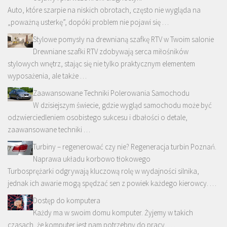
Auto, które szarpie na niskich obrotach, często nie wygląda na
„poważną usterkę”, dopóki problem nie pojawi się …
Stylowe pomysły na drewnianą szafkę RTV w Twoim salonie
Drewniane szafki RTV zdobywają serca miłośników
stylowych wnętrz, stając się nie tylko praktycznym elementem
wyposażenia, ale także …
Zaawansowane Techniki Polerowania Samochodu
W dzisiejszym świecie, gdzie wygląd samochodu może być
odzwierciedleniem osobistego sukcesu i dbałości o detale,
zaawansowane techniki …
Turbiny – regenerować czy nie? Regeneracja turbin Poznań.
Naprawa układu korbowo tłokowego
Turbosprężarki odgrywają kluczową rolę w wydajności silnika,
jednak ich awarie mogą spędzać sen z powiek każdego kierowcy. …
Dostęp do komputera
Każdy ma w swoim domu komputer. Żyjemy w takich
czasach, że komputer jest nam potrzebny do pracy, …