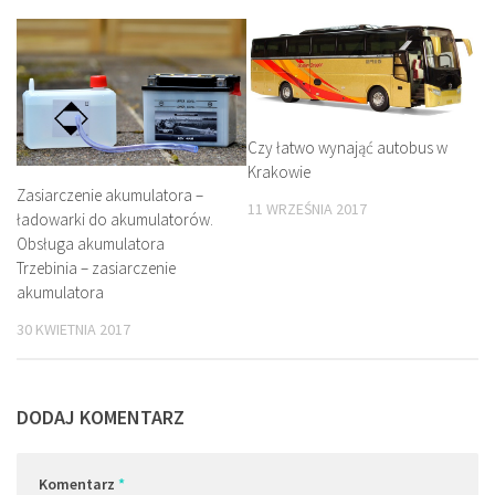
Czy łatwo wynająć autobus w
Krakowie
Zasiarczenie akumulatora –
11 WRZEŚNIA 2017
ładowarki do akumulatorów.
Obsługa akumulatora
Trzebinia – zasiarczenie
akumulatora
30 KWIETNIA 2017
DODAJ KOMENTARZ
Komentarz
*