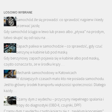
LOSOWO WYBRANE
Samochód źle się prowadzi: co sprawdzić najpierw i kiedy
przerwać jazdę
Gdy samochód ściąga w lewo lub prawo albo „pływa” na prostym,
łatwo skupić się od razu na …
Zapach paliwa w samochodzie – co sprawdzić, gdy czuć
benzynę w kabinie lub pod maską
Gdy benzynowy zapach pojawia się w kabinie albo pod maską,
często oznacza to, że w środku krąży …
Mechanik samochodowy w Katowicach
W dzisiejszych czasach mało kto nie posiada samochodu.
Jest to główny środek transportu większości społeczności. Dlatego
każdy …
Czarny dym z wydechu – przyczyny niepełnego spalania i
tropy do diagnostyki (OBD-II, czujniki, DPF)
Czarny dym z wydechu często kojarzy się z „zwykłym kopceniem”,