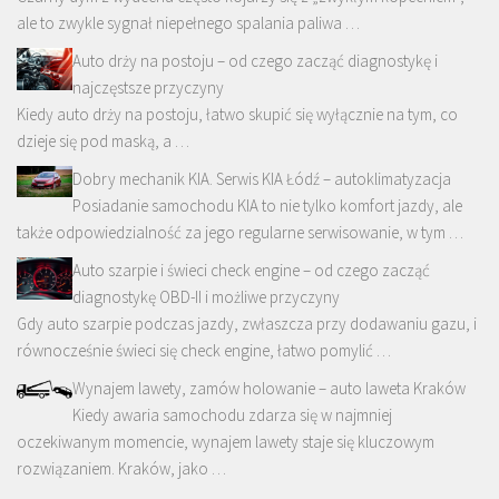
ale to zwykle sygnał niepełnego spalania paliwa …
Auto drży na postoju – od czego zacząć diagnostykę i
najczęstsze przyczyny
Kiedy auto drży na postoju, łatwo skupić się wyłącznie na tym, co
dzieje się pod maską, a …
Dobry mechanik KIA. Serwis KIA Łódź – autoklimatyzacja
Posiadanie samochodu KIA to nie tylko komfort jazdy, ale
także odpowiedzialność za jego regularne serwisowanie, w tym …
Auto szarpie i świeci check engine – od czego zacząć
diagnostykę OBD-II i możliwe przyczyny
Gdy auto szarpie podczas jazdy, zwłaszcza przy dodawaniu gazu, i
równocześnie świeci się check engine, łatwo pomylić …
Wynajem lawety, zamów holowanie – auto laweta Kraków
Kiedy awaria samochodu zdarza się w najmniej
oczekiwanym momencie, wynajem lawety staje się kluczowym
rozwiązaniem. Kraków, jako …