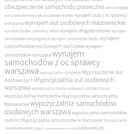
ubezpieczenie samochodu piaseczno
volvo przegląd
wynajem auta z oc sprawcy
warszawa
wymiana akumulatorów Kraków
wynajem aut osobowych mazowieckie
warszawa
wynajem długoterminowy
wynajem busów z kierowcą radom
wynajem
wynajem
samochodów campingowych
wynajem samochodów Modlin
samochodów osobowych warszawa
wynajem
wynajem
samochodów warszawa
samochodów z oc sprawcy
warszawa
Wypożyczalnia aut
wypozyczalnia camperow
Wypożyczalnia aut osobowych
dostawczych
warszawa
wypożyczalnia busów osobowych lotnisko Poznań
wypożyczalnia kamperów
Wypożyczalnia samochodów
wypożyczalnia samochodów
Mazowieckie
osobowych warszawa
wypożyczalnia samochodów
racibórz
Wypożyczalnia samochodów w Warszawie
Wypożyczalnie
Ładowarki do
samochodów Warszawa
zamów holowanie kraków