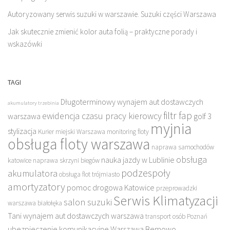
Autoryzowany serwis suzuki w warszawie. Suzuki części Warszawa
Jak skutecznie zmienić kolor auta folią – praktyczne porady i
wskazówki
TAGI
Długoterminowy wynajem aut dostawczych
akumulatory trzebinia
filtr fap
ewidencja czasu pracy kierowcy
warszawa
golf 3
myjnia
stylizacja
Kurier miejski Warszawa
monitoring floty
obsługa floty warszawa
naprawa samochodów
obsługa
nauka jazdy w Lublinie
katowice
naprawa skrzyni biegów
podzespoły
akumulatora
obsługa flot trójmiasto
amortyzatory
pomoc drogowa Katowice
przeprowadzki
Serwis Klimatyzacji
salon suzuki
warszawa białołęka
Tani wynajem aut dostawczych warszawa
transport osób Poznań
ubezpieczenie komunikacyjne Warszawa Bemowo