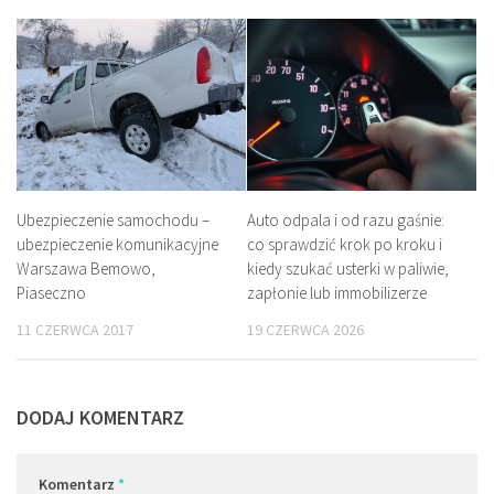
Ubezpieczenie samochodu –
Auto odpala i od razu gaśnie:
ubezpieczenie komunikacyjne
co sprawdzić krok po kroku i
Warszawa Bemowo,
kiedy szukać usterki w paliwie,
Piaseczno
zapłonie lub immobilizerze
11 CZERWCA 2017
19 CZERWCA 2026
DODAJ KOMENTARZ
Komentarz
*