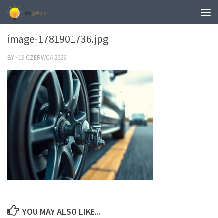
0
image-1781901736.jpg
BY
·
19 CZERWCA 2026
YOU MAY ALSO LIKE...