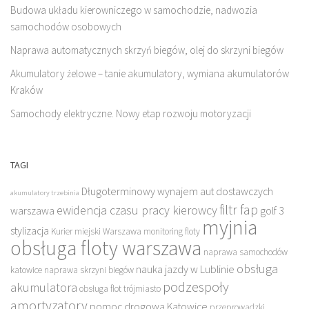
Budowa układu kierowniczego w samochodzie, nadwozia
samochodów osobowych
Naprawa automatycznych skrzyń biegów, olej do skrzyni biegów
Akumulatory żelowe – tanie akumulatory, wymiana akumulatorów
Kraków
Samochody elektryczne. Nowy etap rozwoju motoryzacji
TAGI
Długoterminowy wynajem aut dostawczych
akumulatory trzebinia
filtr fap
ewidencja czasu pracy kierowcy
warszawa
golf 3
myjnia
stylizacja
Kurier miejski Warszawa
monitoring floty
obsługa floty warszawa
naprawa samochodów
obsługa
nauka jazdy w Lublinie
katowice
naprawa skrzyni biegów
podzespoły
akumulatora
obsługa flot trójmiasto
amortyzatory
pomoc drogowa Katowice
przeprowadzki