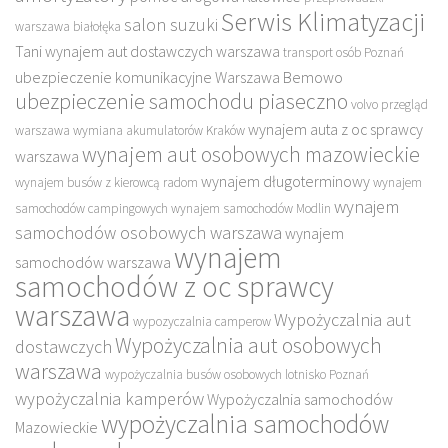
Serwis Klimatyzacji
salon suzuki
warszawa białołęka
Tani wynajem aut dostawczych warszawa
transport osób Poznań
ubezpieczenie komunikacyjne Warszawa Bemowo
ubezpieczenie samochodu piaseczno
volvo przegląd
wynajem auta z oc sprawcy
warszawa
wymiana akumulatorów Kraków
wynajem aut osobowych mazowieckie
warszawa
wynajem długoterminowy
wynajem busów z kierowcą radom
wynajem
wynajem
samochodów campingowych
wynajem samochodów Modlin
samochodów osobowych warszawa
wynajem
wynajem
samochodów warszawa
samochodów z oc sprawcy
warszawa
Wypożyczalnia aut
wypozyczalnia camperow
Wypożyczalnia aut osobowych
dostawczych
warszawa
wypożyczalnia busów osobowych lotnisko Poznań
wypożyczalnia kamperów
Wypożyczalnia samochodów
wypożyczalnia samochodów
Mazowieckie