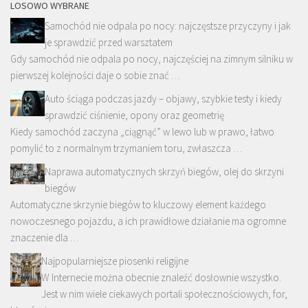
LOSOWO WYBRANE
Samochód nie odpala po nocy: najczęstsze przyczyny i jak
je sprawdzić przed warsztatem
Gdy samochód nie odpala po nocy, najczęściej na zimnym silniku w
pierwszej kolejności daje o sobie znać …
Auto ściąga podczas jazdy – objawy, szybkie testy i kiedy
sprawdzić ciśnienie, opony oraz geometrię
Kiedy samochód zaczyna „ciągnąć” w lewo lub w prawo, łatwo
pomylić to z normalnym trzymaniem toru, zwłaszcza …
Naprawa automatycznych skrzyń biegów, olej do skrzyni
biegów
Automatyczne skrzynie biegów to kluczowy element każdego
nowoczesnego pojazdu, a ich prawidłowe działanie ma ogromne
znaczenie dla …
Najpopularniejsze piosenki religijne
W Internecie można obecnie znaleźć dosłownie wszystko.
Jest w nim wiele ciekawych portali społecznościowych, for,